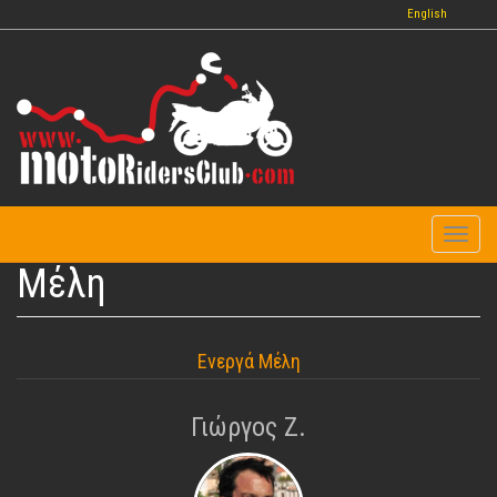
Παράκαμψη
English
προς
το
κυρίως
περιεχόμενο
Toggl
naviga
Μέλη
Ενεργά Μέλη
Γιώργος Ζ.