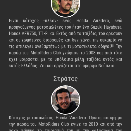
Είναι κάτοχος -πλέον- ενός Honda Varadero, ενώ
προηγούμενες μοτοσικλέτες του ήταν ένα Suzuki Hayabusa,
Honda VFR750, TΤ-R, κα. Εκτός από τα ταξίδια, του αρέσουν
και οι χωμάτινες διαδρομές και δεν χάνει την ευκαιρία να
τις επιλέγει ανεξαρτήτως με τι μοτοσικλέτα οδηγεί!!! Την
παρέα του MotoRiders Club γνώρισε το 2008 και από τότε
έχει μοιραστεί με τα υπόλοιπα μέλη ταξίδια εντός και
εκτός Ελλάδας. Ζει και εργάζεται στο όμορφο Ναύπλιο.
Στράτος
Κάτοχος μοτοσικλέτας Honda Varadero. Πρώτη επαφή με
την παρέα του MotoRiders Club έγινε το 2010 και από την
αρχή φάνηκε το ταίριασμά του με την φιλοσοφία της