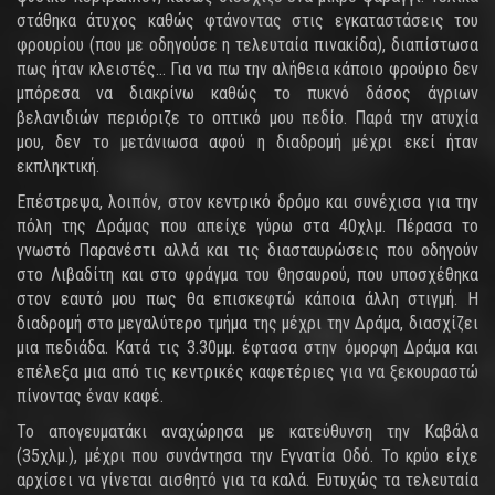
στάθηκα άτυχος καθώς φτάνοντας στις εγκαταστάσεις του
φρουρίου (που με οδηγούσε η τελευταία πινακίδα), διαπίστωσα
πως ήταν κλειστές... Για να πω την αλήθεια κάποιο φρούριο δεν
μπόρεσα να διακρίνω καθώς το πυκνό δάσος άγριων
βελανιδιών περιόριζε το οπτικό μου πεδίο. Παρά την ατυχία
μου, δεν το μετάνιωσα αφού η διαδρομή μέχρι εκεί ήταν
εκπληκτική.
Επέστρεψα, λοιπόν, στον κεντρικό δρόμο και συνέχισα για την
πόλη της Δράμας που απείχε γύρω στα 40χλμ. Πέρασα το
γνωστό Παρανέστι αλλά και τις διασταυρώσεις που οδηγούν
στο Λιβαδίτη και στο φράγμα του Θησαυρού, που υποσχέθηκα
στον εαυτό μου πως θα επισκεφτώ κάποια άλλη στιγμή. Η
διαδρομή στο μεγαλύτερο τμήμα της μέχρι την Δράμα, διασχίζει
μια πεδιάδα. Κατά τις 3.30μμ. έφτασα στην όμορφη Δράμα και
επέλεξα μια από τις κεντρικές καφετέριες για να ξεκουραστώ
πίνοντας έναν καφέ.
Το απογευματάκι αναχώρησα με κατεύθυνση την Καβάλα
(35χλμ.), μέχρι που συνάντησα την Εγνατία Οδό. Το κρύο είχε
αρχίσει να γίνεται αισθητό για τα καλά. Ευτυχώς τα τελευταία