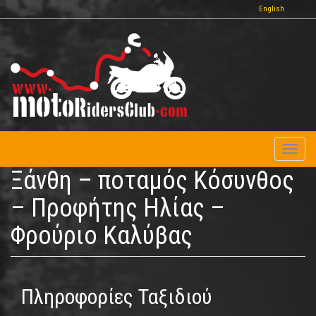
Παράκαμψη
English
προς
το
κυρίως
περιεχόμενο
Toggl
naviga
Ξάνθη – ποταμός Κόσυνθος
– Προφήτης Ηλίας –
Φρούριο Καλύβας
Πληροφορίες Ταξιδιού