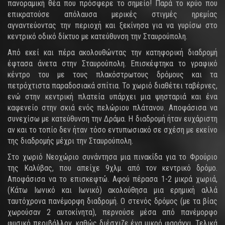
πανοραμική θέα που πρόσφερε το σημείο! Παρά το κρύο που
επικρατούσε απόλαυσα μερικές στιγμές ηρεμίας
αγναντεύοντας την περιοχή και ξεκίνησα για να γυρίσω στο
κεντρικό οδικό δίκτυο με κατεύθυνση την Σταυρούπολη.
Από εκεί και πέρα ακολουθώντας την κατηφορική διαδρομή
έφτασα άνετα στην Σταυρούπολη. Επισκέφτηκα το γραφικό
κέντρο του με τους πλακόστρωτους δρόμους και τα
πετρόχτιστα παραδοσιακά σπίτια. Το χωριό διαθέτει ταβέρνες,
ενώ στην κεντρική πλατεία υπάρχει μια ψησταριά και ένα
καφενείο στην σκιά ενός πελώριου πλάτανου. Αποφάσισα να
συνεχίσω με κατεύθυνση την Δράμα. Η διαδρομή ήταν ευχάριστη
αν και το τοπίο δεν ήταν τόσο εντυπωσιακό σε σχέση με εκείνο
της διαδρομής μέχρι την Σταυρούπολη.
Στο χωριό Νεοχώριο συνάντησα μια πινακίδα για το Φρούριο
της Καλύβας, που απείχε 9χλμ. από τον κεντρικό δρόμο.
Αποφάσισα να το επισκεφτώ. Αφού πέρασα 1-2 μικρά χωριά,
(Κάτω Ιωνικό και Ιωνικό) ακολούθησα μια ερημική αλλά
ταυτόχρονα πανέμορφη διαδρομή. Ο στενός δρόμος (με τα βίας
χωρούσαν 2 αυτοκίνητα), περνούσε μέσα από πανέμορφο
φυσικό περιβάλλον, καθώς διέσχιζε ένα μικρό φαράγγι. Τελικά