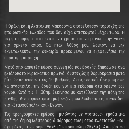
Η Θράκη και η Ανατολική Μακεδονία αποτελούσαν περιοχές της
ηπειρωτικής Ελλάδας που δεν είχα επισκεφτεί μέχρι τώρα. Η
τύχη τα έφερε έτσι, ώστε να χρειαστεί να μείνω στην Ξάνθη
για αρκετό καιρό. Θα ήταν λάθος μου, λοιπόν, να μην
εκμεταλλευτώ την ευκαιρία προκειμένου να εξερευνήσω την
ευρύτερη περιοχή...
Μετά από αρκετές μέρες συννεφιάς και βροχής, ξημέρωσε ένα
ηλιόλουστο κυριακάτικο πρωινό. Δυστυχώς η θερμοκρασία μετά
βίας ξεπερνούσε τους 10 βαθμούς. Αυτό, φυσικά, δεν μπόρεσε
να αναστείλει την όρεξή μου για μια εκδρομή στα ορεινά του
νομού. Κατά τις 11.30πμ. ξεκίνησα με κατεύθυνση την πόλη της
Ξάνθης. Αφού φουλάρισα με βενζίνη, ακολούθησα τις πινακίδες
για «Σταυρούπολη» και «Εχίνο».
Τις προηγούμενες ημέρες –μιλώντας με ντόπιους- έμαθα μια
από τις δημοφιλέστερες διαδρομές των μοτοσικλετιστών –και
όχι μόνο-, τον δρόμο Ξάνθη-Σταυρούπολη (25χλμ.). Αποφάσισα