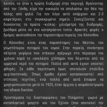
λοιπόν, να ήταν η πρώτη διαδρομή στην περιοχή. Βγαίνοντας
από την Ξάνθη, είχα την ευκαιρία να απολαύσω την θέα της
πόλης από ψηλά. Για τον λόγο αυτό υπάρχουν και 2-3
καφετέριες στο συγκεκριμένο σημείο. Συνεχίζοντας και
διανύοντας τα πρώτα –κιόλας- χιλιόμετρα της διαδρομής,
βρέθηκα μέσα σε ένα καταπράσινο τοπίο. Αρκετές φορές ο
δρόμος ακολουθούσε την παραποτάμια πορεία, του Κόσυνθου.
Ο Κόσυνθος είναι ένας παραπόταμος του Νέστου, του
γνωστότερου ποταμού του νομού. Στην πορεία, συνάντησα
πέτρινα γεφύρια που στέκουν αγέρωχα στο πέρασμα του
χρόνου παρά το «ανελέητο χτύπημα» που δέχονται από τα
ορμητικά νερά του ποταμού. Πολλά από αυτά έχουν υποστεί
φθορές. Σε κάθε περίπτωση όμως αποτελούν στολίδια
αρχιτεκτονικής. Όπως έμαθα έχουν κατασκευαστεί από
ντόπιους τεχνίτες, ενώ πολλά από αυτά έπαψαν να
χρησιμοποιούνται μετά το 1925, όταν άρχισε η ασφαλτόστρωση
του οδικού δικτύου.
Προσπέρασα τις διασταυρώσεις του Πιλήματος -χωριό με
καταπληκτικό φαγητό- και του Εχίνου (που αποτελεί την