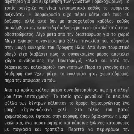
αφετηρία για μια εξερεύνηση των γνωστών Πομακοχωρίων). Το
τοπίο συνέχιζε να είναι εντυπωσιακό καθώς το υψόμετρο
αυξανόταν. Η θερμοκρασία είχε πέσει κάτω από τους 10
βαθμούς, αλλά αυτό δεν με απασχολούσε καθόλου καθώς
απολάμβανα την ελικοειδή διαδρομή με σχετικά καλή κατάσταση
οδοστρώματος. Λίγο μετά από την διασταύρωση για το χωριό
Μέγα Εύμοιρο, συνάντησα μια ξύλινη πινακίδα που οδηγούσε
στην μικρή εκκλησία του Προφήτη Ηλία. Από έναν τουριστικό
οδηγό είχα διαβάσει πως το συγκεκριμένο μέρος αποτελεί
χώρο συνάθροισης την Πρωτομαγιά, -αλλά και κατά την
διάρκεια του καλοκαιριού- των ντόπιων. Παρά το γεγονός ότι η
διαδρομή των 2χλμ. μέχρι το εκκλησάκι ήταν χωματόδρομος,
πήρα την απόφαση να πάω.
Από τα πρώτα κιόλας μέτρα συνειδητοποίησα πως η επιλογή
μου ήταν επιτυχημένη... Το τοπίο ήταν μοναδικό! Τα πεσμένα
φύλλα των δέντρων κάλυπταν το δρόμο, δημιουργώντας ένα
μακρύ κίτρινο-κόκκινο χαλί... Στο τέλος του βατού
χωματόδρομου, έφτασα στην κορυφή, όπου βρίσκονταν η μικρή
εκκλησία, ένα παρατηρητήριο και κάποιες ξύλινες κατασκευές
με παγκάκια και τραπέζια. Περιττό να περιγράψω την