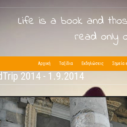
Life is a book and tho
read only 
Αρχική
Ταξίδια
Εκδηλώσεις
Σημεία 
Trip 2014 - 1.9.2014