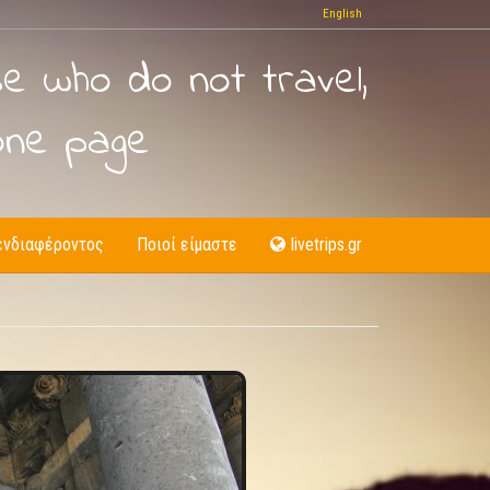
English
se who do not travel,
one page
ενδιαφέροντος
Ποιοί είμαστε
livetrips.gr