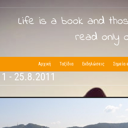
Life is a book and tho
read only 
Αρχική
Ταξίδια
Εκδηλώσεις
Σημεία 
1 - 25.8.2011