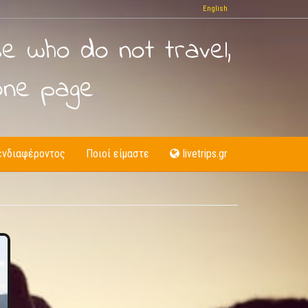
English
se who do not travel,
one page
ενδιαφέροντος
Ποιοί είμαστε
livetrips.gr