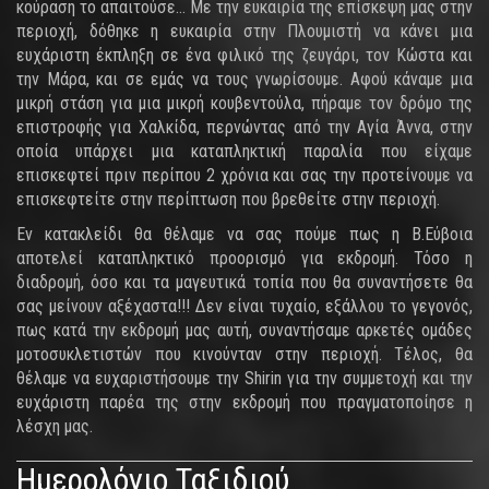
κούραση το απαιτούσε... Με την ευκαιρία της επίσκεψη μας στην
περιοχή, δόθηκε η ευκαιρία στην Πλουμιστή να κάνει μια
ευχάριστη έκπληξη σε ένα φιλικό της ζευγάρι, τον Κώστα και
την Μάρα, και σε εμάς να τους γνωρίσουμε. Αφού κάναμε μια
μικρή στάση για μια μικρή κουβεντούλα, πήραμε τον δρόμο της
επιστροφής για Χαλκίδα, περνώντας από την Αγία Άννα, στην
οποία υπάρχει μια καταπληκτική παραλία που είχαμε
επισκεφτεί πριν περίπου 2 χρόνια και σας την προτείνουμε να
επισκεφτείτε στην περίπτωση που βρεθείτε στην περιοχή.
Εν κατακλείδι θα θέλαμε να σας πούμε πως η Β.Εύβοια
αποτελεί καταπληκτικό προορισμό για εκδρομή. Τόσο η
διαδρομή, όσο και τα μαγευτικά τοπία που θα συναντήσετε θα
σας μείνουν αξέχαστα!!! Δεν είναι τυχαίο, εξάλλου το γεγονός,
πως κατά την εκδρομή μας αυτή, συναντήσαμε αρκετές ομάδες
μοτοσυκλετιστών που κινούνταν στην περιοχή. Τέλος, θα
θέλαμε να ευχαριστήσουμε την Shirin για την συμμετοχή και την
ευχάριστη παρέα της στην εκδρομή που πραγματοποίησε η
λέσχη μας.
Ημερολόγιο Ταξιδιού