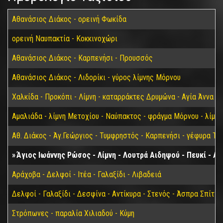
Αθανάσιος Διάκος - ορεινή Φωκίδα
ορεινή Ναυπακτία - Κοκκινοχώρι
Αθανάσιος Διάκος - Καρπενήσι - Προυσσός
Αθανάσιος Διάκος - Λιδορίκι - γύρος λίμνης Μόρνου
Χαλκίδα - Προκόπι - Λίμνη - καταρράκτες Δρυμώνα - Αγία Άννα
Αμαλιάδα - λίμνη Μετοχίου - Ναύπακτος - φράγμα Μόρνου - λίμν
Αθ. Διάκος - Άγ.Γεώργιος - Τυμφρηστός - Καρπενήσι - γέφυρα Τα
Άγιος Ιωάννης Ρώσος - Λίμνη - Λουτρά Αιδηψού - Πευκί - Α
Αράχοβα - Δελφοί - Ιτέα - Γαλαξίδι - Λιβαδειά
Δελφοί - Γαλαξίδι - Δεσφίνα - Αντίκυρα - Στενός - Άσπρα Σπίτια
Στρόπωνες - παραλία Χιλιαδού - Κύμη