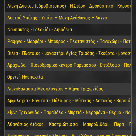
Λίμνη Δύστου (υδροβιότοπος) - Ν.Στύρα - Δρακόσπιτο - Κάρυστο
Λουτρά Υπάτης - Υπάτη – Μονή Αγάθωνος – Λυχνό
Ναύπακτος - Γαλαξίδι - Λιβαδειά
Ραφήνα - Μαρμάρι - Μπούρος - Πλατανιστός - Πανοχώρι - Ποτάμ
Βίλια - Πλαταιές - μοναστήρι Αγίας Τριάδας - Σκούρτα - μοναστ
Αράχωβα – Χιονοδρομικό κέντρο Παρνασσού - Επτάλοφο - Πολύδ
Ορεινή Ναυπακτία
Λιμνοθάλασσα Μεσολογγίου – Λίμνη Τριχωνίδας
Αμφιλοχία - Βόνιτσα - Πάλαιρος - Μύτικας - Αστακός - Βαρειά
λίμνη Τριχωνίδα - Παραβόλα - Μυρτιά - Νερομάνα - Θέρμο - Ναύ
Αθανάσιος Διάκος – Καστριώτισσα – Μαυρολιθάρι – Πυρά – Παύ