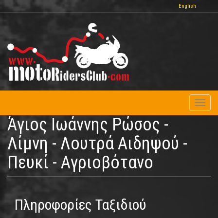
Παράκαμψη
English
προς
το
κυρίως
περιεχόμενο
Toggl
naviga
Άγιος Ιωάννης Ρώσος -
Λίμνη - Λουτρά Αιδηψού -
Πευκί - Αγριοβότανο
Πληροφορίες Ταξιδιού