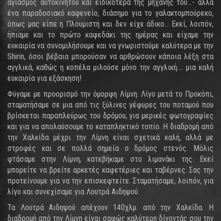
αγιασμός αυτοκινήτου και ειδικότερα της μηχανής του...- αλλά
ένα παραδοσιακό καφενείο, διάσημο για το γαλακτομπούρεκο,
όπως μας είπε η Πλουμιστή και δεν είχε άδικο... Εκεί, λοιπόν,
ήπιαμε και το πρώτο καφεδάκι της ημέρας και είχαμε την
ευκαιρία να συνομιλήσουμε και να γνωριστούμε καλύτερα με την
Shirin, όσοι βέβαια μπορούσαν να αρθρώσουν κάποια λέξη στα
αγγλικά, καθώς η κοπέλα μιλούσε μόνο την αγγλική.... μια καλή
ευκαιρία για εξάσκηση!
Φύγαμε με προορισμό την όμορφη Λίμνη. Λίγο μετά το Προκόπι,
σταματήσαμε σε μια από τις ξύλινες γέφυρες του ποταμού που
βρίσκεται παραπλεύρως του δρόμου, για μερικές φωτογραφίες
και για να απολαύσουμε το καταπληκτικό τοπίο. Η διαδρομή από
την Χαλκίδα μέχρι την Λίμνη είναι σχετικά καλή, αλλά με
στροφές και σε πολλά σημεία ο δρόμος στενός. Μόλις
φτάσαμε στην Λίμνη, κατεβήκαμε στο λιμανάκι της. Εκεί
μπορείτε να βρείτε αρκετές καφετέριες και ταβέρνες. Σας την
προτείνουμε για να την επισκεφτείτε. Σταματήσαμε, λοιπόν, για
λίγο και συνεχίσαμε για Λουτρά Αιδηψού.
Τα Λουτρά Αιδηψού απέχουν 140χλμ. από την Χαλκίδα. Η
διαδρομή από την Λίμνη είναι σαφώς καλύτερη δίνοντάς σου την