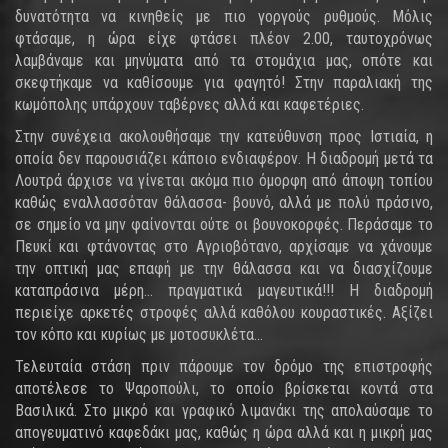
δυνατότητα να κινηθείς με πιο γοργούς ρυθμούς. Μόλις
φτάσαμε, η ώρα είχε φτάσει πλέον 2.00, ταυτοχρόνως
λαμβάναμε και μηνύματα από τα στομάχια μας, οπότε και
σκεφτήκαμε να καθίσουμε για φαγητό! Στην παραλιακή της
κωμόπολης υπάρχουν ταβέρνες αλλά και καφετέριες.
Στην συνέχεια ακολουθήσαμε την κατεύθυνση προς Ιστιαία, η
οποία δεν παρουσιάζει κάποιο ενδιαφέρον. Η διαδρομή μετά τα
Λουτρά άρχισε να γίνεται ακόμα πιο όμορφη από άποψη τοπίου
καθώς εναλλασσόταν θάλασσα- βουνό, αλλά με πολύ πράσινο,
σε σημείο να μην φαίνονται ούτε οι βουνοκορφές. Περάσαμε το
Πευκί και φτάνοντας στο Αγριοβότανο, αρχίσαμε να χάνουμε
την οπτική μας επαφή με την θάλασσα και να διασχίζουμε
καταπράσινα μέρη... πραγματικά μαγευτικά!!! Η διαδρομή
περιείχε αρκετές στροφές αλλά καθόλου κουραστικές. Αξίζει
τον κόπο και κυρίως με μοτοσυκλέτα...
Τελευταία στάση πριν πάρουμε τον δρόμο της επιστροφής
αποτέλεσε το Ψαροπούλι, το οποίο βρίσκεται κοντά στα
Βασιλικά. Στο μικρό και γραφικό λιμανάκι της απολαύσαμε το
απογευματινό καφεδάκι μας, καθώς η ώρα αλλά και η μικρή μας