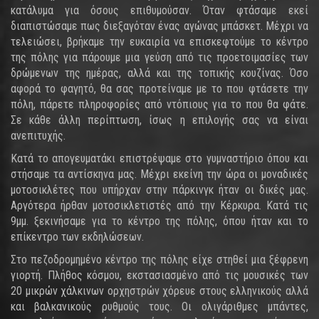
κατάλυμα για όσους επιθυμούσαν. Όταν φτάσαμε εκεί
διαπιστώσαμε πως διεξαγόταν ένας αγώνας μπάσκετ. Μέχρι να
τελειώσει, βρήκαμε την ευκαιρία να επισκεφτούμε το κέντρο
της πόλης για πάρουμε μια γεύση από τις προετοιμασίες των
δρώμενων της ημέρας, αλλά και της τοπικής κουζίνας. Όσο
αφορά το φαγητό, θα σας προτείναμε με το που φτάσετε την
πόλη, πάρετε πληροφορίες από ντόπιους για το που θα φάτε.
Σε κάθε άλλη περίπτωση, ίσως η επιλογής σας να είναι
ανεπιτυχής.
Κατά το απογευματάκι επιστρέψαμε στο γυμναστήριο όπου και
στήσαμε τα αντίσκηνα μας. Μέχρι εκείνη την ώρα οι μοναδικές
μοτοσικλέτες που υπήρχαν στην πάρκινγκ ήταν οι δικές μας.
Αργότερα ήρθαν μοτοσικλετιστές από την Κέρκυρα. Κατά τις
9μμ. ξεκινήσαμε για το κέντρο της πόλης, όπου ήταν και το
επίκεντρο των εκδηλώσεων.
Στο πεζοδρομημένο κέντρο της πόλης είχε στηθεί μια ξέφρενη
γιορτή. Πλήθος κόσμου, εκστασιασμένο από τις μουσικές των
20 μικρών χάλκινων ορχηστρών χόρευε στους ελληνικούς αλλά
και βαλκανικούς ρυθμούς τους. Οι ολιγάριθμες μπάντες,