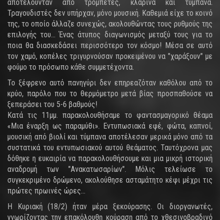
αποτελούνταν από τρομπέτες, κλαρίνα και τύμπανα.
Τραγουδιστές δεν υπήρχαν, μόνο μουσική. Καθεμιά είχε το κοινό
της, το οποίο άλλαζε συνεχώς, ακολουθώντας τους ρυθμούς της
επιλογής του... Ένας άτυπος διαγωνισμός μεταξύ τους για το
ποια θα διασκεδάσει περισσότερο τον κόσμο! Μέσα σε αυτό
τον χαμό, κοπέλες τριγυρνούσαν προκειμένου να "χαράξουν" με
φούμο το πρόσωπο κάθε συμμετέχοντα.
Το ξέφρενο αυτό πανηγύρι δεν επηρεαζόταν καθόλου από το
κρύο, παρόλο που το θερμόμετρο μετά βίας προσπαθούσε να
ξεπεράσει του 5-6 βαθμούς!
Κατά τις 11μμ. παρακολουθήσαμε το φαντασμαγορικό θέαμα
«Μια έναρξη ως παραμύθι». Εντυπωσιακά εφέ, φώτα, καπνοί,
μουσική από βιολί και τύμπανα αποτέλεσαν μερικά μόνο από τα
συστατικά του εντυπωσιακού αυτού θεάματος. Ταυτόχρονα μας
δόθηκε η ευκαιρία να παρακολουθήσουμε και μια μικρή ιστορική
αναδρομή των "Ανακατωσαρίων". Μόλις τελείωσε το
συγκεκριμένο δρώμενο, ακολούθησε ασταμάτητο κέφι μέχρι τις
πρώτες πρωινές ώρες...
Η Κυριακή (18/2) ήταν μέρα ξεκούρασης. Οι διοργανωτές,
γνωρίζοντας την επακόλουθη κούραση από το χθεσινοβραδινό