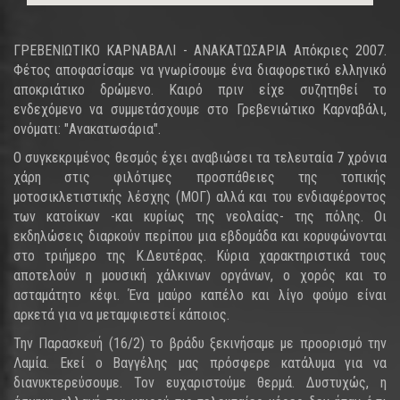
ΓΡΕΒΕΝΙΩΤΙΚΟ ΚΑΡΝΑΒΑΛΙ - ΑΝΑΚΑΤΩΣΑΡΙΑ Απόκριες 2007.
Φέτος αποφασίσαμε να γνωρίσουμε ένα διαφορετικό ελληνικό
αποκριάτικο δρώμενο. Καιρό πριν είχε συζητηθεί το
ενδεχόμενο να συμμετάσχουμε στο Γρεβενιώτικο Καρναβάλι,
ονόματι: "Ανακατωσάρια".
Ο συγκεκριμένος θεσμός έχει αναβιώσει τα τελευταία 7 χρόνια
χάρη στις φιλότιμες προσπάθειες της τοπικής
μοτοσικλετιστικής λέσχης (ΜΟΓ) αλλά και του ενδιαφέροντος
των κατοίκων -και κυρίως της νεολαίας- της πόλης. Οι
εκδηλώσεις διαρκούν περίπου μια εβδομάδα και κορυφώνονται
στο τριήμερο της Κ.Δευτέρας. Κύρια χαρακτηριστικά τους
αποτελούν η μουσική χάλκινων οργάνων, ο χορός και το
ασταμάτητο κέφι. Ένα μαύρο καπέλο και λίγο φούμο είναι
αρκετά για να μεταμφιεστεί κάποιος.
Την Παρασκευή (16/2) το βράδυ ξεκινήσαμε με προορισμό την
Λαμία. Εκεί ο Βαγγέλης μας πρόσφερε κατάλυμα για να
διανυκτερεύσουμε. Τον ευχαριστούμε θερμά. Δυστυχώς, η