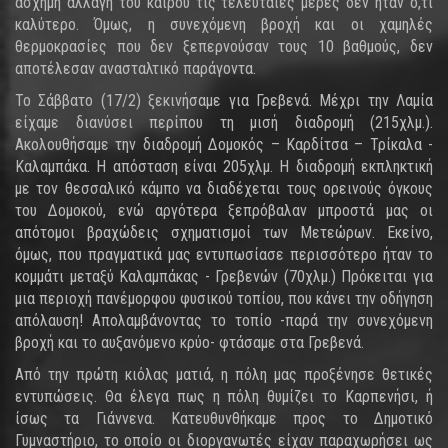
άσχημη αλλαγή του καιρού τις τελευταίες μέρες δεν ήταν ό,τι
καλύτερο. Όμως, η συνεχόμενη βροχή και οι χαμηλές
θερμοκρασίες που δεν ξεπερνούσαν τους 10 βαθμούς, δεν
αποτέλεσαν ανασταλτικό παράγοντα.
Το Σάββατο (17/2) ξεκινήσαμε για Γρεβενά. Μέχρι την Λαμία
είχαμε διανύσει περίπου τη μισή διαδρομή (215χλμ.).
Ακολουθήσαμε την διαδρομή Δομοκός – Καρδίτσα – Τρίκαλα -
Καλαμπάκα. Η απόσταση είναι 205χλμ. Η διαδρομή εκπληκτική
με τον θεσσαλικό κάμπο να διαδέχεται τους ορεινούς όγκους
του Δομοκού, ενώ αργότερα ξεπρόβαλαν μπροστά μας οι
απότομοι βραχώδεις σχηματισμοί των Μετεώρων. Εκείνο,
όμως, που πραγματικά μας εντυπωσίασε περισσότερο ήταν το
κομμάτι μεταξύ Καλαμπάκας - Γρεβενών (70χλμ.) Πρόκειται για
μια περιοχή πανέμορφου φυσικού τοπίου, που κάνει την οδήγηση
απόλαυση! Απολαμβάνοντας το τοπίο -παρά την συνεχόμενη
βροχή και το αυξανόμενο κρύο- φτάσαμε στα Γρεβενά.
Από την πρώτη κιόλας ματιά, η πόλη μας προξένησε θετικές
εντυπώσεις. Θα έλεγα πως η πόλη θυμίζει το Καρπενήσι, ή
ίσως τα Γιάννενα. Κατευθυνθήκαμε προς το Δημοτικό
Γυμναστήριο, το οποίο οι διοργανωτές είχαν παραχωρήσει ως