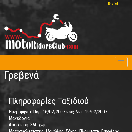
Παράκαμψη
English
προς
το
κυρίως
περιεχόμενο
Toggl
naviga
Γρεβενά
Πληροφορίες Ταξιδιού
Ημερομηνία:
Παρ, 16/02/2007
εως
Δευ, 19/02/2007
Μακεδονία
Απόσταση:
860 χλμ.
Μοτοσυκλετιστές:
Μανώλης, Σάκης, Πλουμιστή, Βαγγέλης,