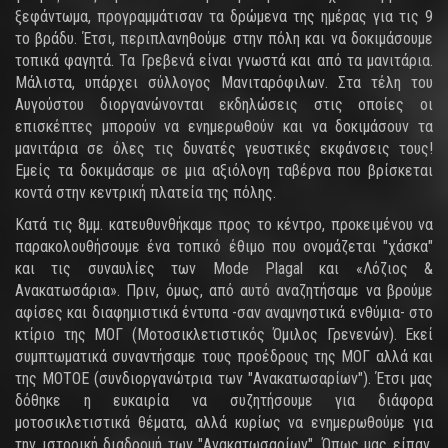
ξεφάντωμα, προγραμμάτισαν τα δρώμενα της ημέρας για τις 9
το βράδυ. Έτσι, περιπλανηθούμε στην πόλη και να δοκιμάσουμε
τοπικά φαγητά. Τα Γρεβενά είναι γνωστά και από τα μανιτάρια.
Μάλιστα, υπάρχει σύλλογος Μανιταρόφιλων. Στα τέλη του
Αυγούστου διοργανώνονται εκδηλώσεις στις οποίες οι
επισκέπτες μπορούν να ενημερωθούν και να δοκιμάσουν τα
μανιτάρια σε όλες τις δυνατές γευστικές εκφάνσεις τους!
Εμείς τα δοκιμάσαμε σε μια αξιόλογη ταβέρνα που βρίσκεται
κοντά στην κεντρική πλατεία της πόλης.
Κατά τις 8μμ. κατευθυνθήκαμε προς το κέντρο, προκειμένου να
παρακολουθήσουμε ένα τοπικό έθιμο που ονομάζεται "χάσκα"
και τις συναυλίες των Mode Plagal και «Λόζιος &
Ανακατωσάρια». Πριν, όμως, από αυτό αναζητήσαμε να βρούμε
αφίσες και διαφημιστικά έντυπα -σαν αναμνηστικά ενθύμια- στο
κτίριο της ΜΟΓ (Μοτοσικλετιστικός Όμιλος Γρενενών). Εκεί
συμπτωματικά συναντήσαμε τους προέδρους της ΜΟΓ αλλά και
της ΜΟΤΟΕ (συνδιοργανώτρια των "Ανακατωσαρίων"). Έτσι μας
δόθηκε η ευκαιρία να συζητήσουμε για διάφορα
μοτοσικλετιστικά θέματα, αλλά κυρίως να ενημερωθούμε για
την ιστορική διαδρομή των "Ανακατωσαρίων". Όπως μας είπαν,