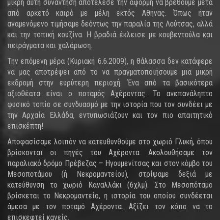
μικρή αυτή συνάντηση αποτέλεσε την αφορμή να βρεθούμε μετά
από αρκετό καιρό με μέλη εκτός Αθήνας. Όπως ήταν
αναμενόμενο τιμήσαμε δεόντως την παραλία της Λούτσας, αλλά
και την τοπική κουζίνα. Η βραδιά έκλεισε με κουβεντούλα και
πειράγματα και χαλάρωση.
Την επόμενη μέρα (Κυριακή 6.6.2009), η θάλασσα δεν κατάφερε
να μας αποτρέψει από το να πραγματοποιήσουμε μια μικρή
εκδρομή στην ευρύτερη περιοχή. Ένα από τα βασικότερα
αξιοθέατα είναι ο ποταμός Αχέροντας. Το ανεπανάληπτο
φυσικό τοπίο σε συνδυασμό με την ιστορία που τον συνδέει με
την Αρχαία Ελλάδα, εντυπωσιάζουν και τον πιο απαιτητικό
επισκέπτη!
Αποφασίσαμε λοιπόν να κατευθυνθούμε στο χωριό Γλυκή, όπου
βρίσκονται οι πηγές του Αχέροντα. Ακολουθήσαμε τον
παραλιακό δρόμο Πρέβεζας – Ηγουμενίτσας και στον κόμβο του
Μεσοποτάμου (ή Νεκρομαντείου), στρίψαμε δεξιά με
κατεύθυνση το χωριό Καναλλάκι (6χλμ). Στο Μεσοπόταμο
βρίσκεται το Νεκρομαντείο, η ιστορία του οποίου συνδέεται
άμεσα με τον ποταμό Αχέροντα. Αξίζει τον κόπο να το
επισκεφτεί κανείς.