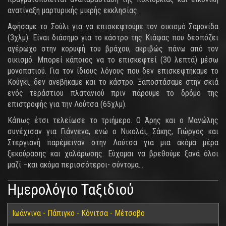
ανατίναξη μαρτυρικής μικρής εκκλησίας.
Αφήσαμε το Σούλι για να επισκεφτούμε τον οικισμό Σαμονίδα
(3χλμ). Είναι διάσημο για το κάστρο της Κιάφας που δεσπόζει
αγέρωχο στην κορυφή του βράχου, ακριβώς πάνω από τον
οικισμό. Μπορεί κάποιος να το επισκεφτεί (30 λεπτά) μέσω
μονοπατιού. Για τον ίδιους λόγους που δεν επισκεφτήκαμε το
Κούγκι, δεν ανεβήκαμε και το κάστρο. Ξαποστάσαμε στην σκιά
ενός τεράστιου πλατανιού πριν πάρουμε το δρόμο της
επιστροφής για την Λούτσα (65χλμ).
Κάπως έτσι τελείωσε το τριήμερο. Ο Άρης και ο Μανώλης
συνέχισαν για Γιάννενα, ενώ ο Νικολάι, Σάκης, Γιώργος και
Στεργιανή παρέμειναν στην Λούτσα για μια ακόμα μέρα
ξεκούρασης και χαλάρωσης. Εύχομαι να βρεθούμε ξανά όλοι
μαζί –και ακόμα περισσότεροι- σύντομα…
Ημερολόγιο Ταξιδιού
Ιωάννινα - Πάπιγκο - Κόνιτσα - Μέτσοβο