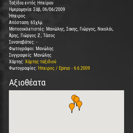
Ταξίδια εντός Ηπείρου
Ημερομηνία:
Σάβ, 06/06/2009
Ήπειρος
Απόσταση:
65χλμ.
Μοτοσυκλετιστές:
Μανώλης, Σακης, Γιώργος, Νικολάι,
Άρης, Γιώργος Ζ., Τάσος
Συναναβάτες:
-
Φωτογράφοι:
Μανώλης
Συγγραφείς:
Μανώλης
Χάρτης:
Χάρτης ταξιδιού
Φωτογραφίες:
Ήπειρος / Epirus - 6.6.2009
Αξιοθέατα