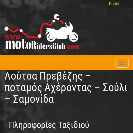
Παράκαμψη
English
προς
το
κυρίως
περιεχόμενο
Toggl
naviga
Λούτσα Πρεβέζης –
ποταμός Αχέροντας – Σούλι
– Σαμονίδα
Πληροφορίες Ταξιδιού