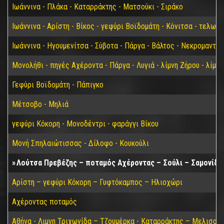
Ιωάννινα - Πλάκα - Καταρράκτης - Ματσούκι - Σιράκο
Ιωάννινα - Αρίστη - Βίκος - γεφύρι Βοϊδομάτη - Κόνιτσα - τελων
Ιωάννινα - Ηγουμενίτσα - Σύβοτα - Πάργα - Βάλτος - Νεκρομαντεί
Μονολήθι - πηγές Αχέροντα - Πάργα - Λυγιά - λίμνη Ζήρου - λίμνη
Γεφύρι Βοϊδομάτη - Πάπιγκο
Μέτσοβο - Μηλιά
γεφύρι Κόκορη - Μονοδέντρι - φαράγγι Βίκου
Μονή Σπηλαιώτισσας - Δίλοφο - Κουκούλι
Λούτσα Πρεβέζης – ποταμός Αχέροντας – Σούλι – Σαμονίδα
Αρίστη – γεφύρι Κόκορη – Γυφτόκαμπος – Ηλιοχώρι
Αχέροντας ποταμός
Αθήνα - Λιμνη Τριχωνίδα – Τζουμέρκα - Καταρράκτης – Μελισουρ