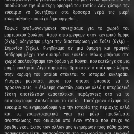
αποδώσουν την ιδιαίτερη ομορφιά του τοπίου. Δεν χάσαμε την
ευκαιρία να βουτήξουμε στα δροσερά νερά της μικρή
κολυμπήθρας που είχε δημιουργηθεί…
Σαφώς αναζωογονημένοι συνεχίσαμε για το χωριό του
μαρτυρικού Σουλίου. Αφού επιστρέψαμε στον κεντρικό δρόμο
(2χλμ.) οδηγήσαμε μέχρι την διασταύρωση για Σούλι (6χλμ) –
Σαμονίδα (9χλμ). Κινηθήκαμε σε μια όμορφη και γραφική
διαδρομή μέχρι τον οικισμό του Σουλίου. Μόλις μπήκαμε στο
χωριό ακολουθήσαμε τον δρόμο για Κούγκι, που κατέληγε σε μια
μικρή εκκλησία. Λίγο παρακάτω βρισκόταν ο απότομος λόφος
στην κορυφή του οποίου στέκεται το ιστορικό εκκλησάκι.
Υπάρχει μονοπάτι μέσω του οποίου μπορείς να το
προσεγγίσεις. Η έλλειψη σωστών ρούχων αλλά η υπερβολική
ζέστη αποτέλεσαν ανασταλτικοί παράγοντες στο να το
επισκεφτούμε. Απολαύσαμε το τοπίο... Ταυτόχρονα είχαμε την
ευκαιρία να ενημερωθούμε για την ιστορία της περιοχής αλλά
και τα γραφειοκρατικά –και όχι μόνο- προβλήματα
αναστύλωσης του οικισμού από έναν ντόπιο που έτυχε να
βρεθεί εκεί. Εκτός των άλλων μας ενημέρωσε πως κάθε χρόνο
πραγματοποιείται αναπαράσταση της πολιορκίας και εικονική