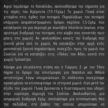
Αφού περάσαμε το Καναλλάκι, ακολουθήσαμε την σήμανση για
τις πηγές του Αχέροντα (13-15χλμ.) Το χωριό Γλυκή είναι
χτισμένο στις όχθες του ποταμού. Παραλλήλως του ποταμού
υπάρχουν ασφαλτοστρωμένοι δρόμοι περίπου 1,5-2χλμ. που
καταλήγουν σε μια περιοχή με αιωνόβια πλατάνια (κυρίως στην
αριστερή διαδρομή του ποταμού, στο κόμβο που συναντάς πριν
μπεις στο χωριό). Αν ακολουθήσει κανείς την διαδρομή που
ξεκινά μέσα από το χωριό, θα καταλήξει στην αρχή ενός
μονοπατιού ξεκινά παραποτάμια, συνεχίζει προς τα χωριά του
Σουλίου για να καταλήξει στις «Πύλες του Άδη», κοντά στο
χωριό Τρίκαστρο.
Κάναμε μια ολιγόλεπτη στάση και ο Γιώργος Ζ. με τον Τάσο
πήραν το δρόμο της επιστροφής για Ναύπλιο και Αθήνα
αντιστοίχως λόγω υποχρεώσεων. Οι υπόλοιποι συνεχίσαμε
προκειμένου να επισκεφτούμε τα ιστορικά χωριά. Λίγο μετά την
έξοδο του χωριού Γλυκή βρίσκεται η διασταύρωση που οδηγεί
στην ευρύτερη περιοχή του Σουλίου. Ακολουθώντας μια
ανηφορική διαδρομή 6χλμ. απολαύσαμε μια εντυπωσιακή θέα
της πεδιάδας στο βάθος της οποίας μπορούσαμε να