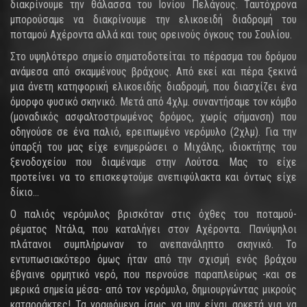
διακρίνουμε την θάλασσα του Ιονίου Πελάγους. Ταυτόχρονα
μπορούσαμε να διακρίνουμε την ελικοειδή διαδρομή του
ποταμού Αχέροντα αλλά και τους ορεινούς όγκους του Σουλίου.
Στο υψηλότερο σημείο σηματοδοτείται το πέρασμα του δρόμου
ανάμεσα από σκαμμένους βράχους. Από εκεί και πέρα ξεκινά
μια άνετη κατηφορική ελικοειδής διαδρομή, που διασχίζει ένα
όμορφο φυσικό σκηνικό. Μετά από 4χλμ. συναντήσαμε τον κόμβο
(μοναδικός ασφαλτοστρωμένος δρόμος, χωρίς σήμανση) που
οδηγούσε σε ένα παλιό, ερειπωμένο νερόμυλο (2χλμ). Για την
ύπαρξή του μας είχε ενημερώσει ο Μιχάλης, ιδιοκτήτης του
ξενοδοχείου που διαμέναμε στην Λούτσα. Μας το είχε
προτείνει να το επισκεφτούμε ανεπιφύλακτα και όντως είχε
δίκιο…
Ο παλιός νερόμυλος βρισκόταν στις όχθες του ποταμού-
ρέματος Ντάλα, που καταλήγει στον Αχέροντα. Πανύψηλοι
πλάτανοι συμπλήρωναν το ανεπανάληπτο σκηνικό. Το
εντυπωσιακότερο όμως ήταν από την σχισμή ενός βράχου
έβγαινε ορμητικό νερό, που περνούσε παραπλεύρως -και σε
μερικά σημεία μέσα- από τον νερόμυλο, δημιουργώντας μικρούς
καταρράκτες! Τα γραφόμενα ίσως να μην είναι αρκετά για να