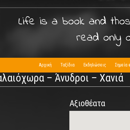
Life is a book and tho
read only 
Αρχική
Ταξίδια
Εκδηλώσεις
Σημεία 
αλαιόχωρα – Άνυδροι – Χανιά
Αξιοθέατα