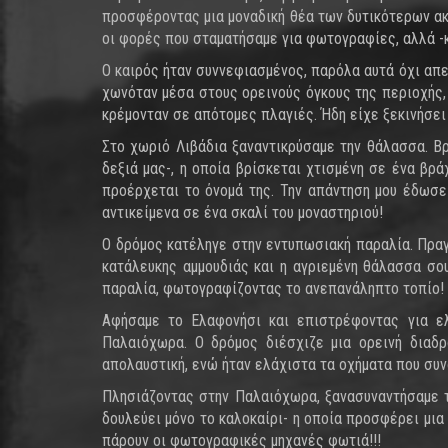
προσφέροντας μια μοναδική θέα των δυτικότερων ακ
οι φορές που σταματήσαμε για φωτογραφίες, αλλά -κ
Ο καιρός ήταν συννεφιασμένος, παρόλα αυτά όχι απ
χωνόταν μέσα στους ορεινούς όγκους της περιοχής,
κρέμονταν σε απότομες πλαγιές. Ήδη είχε ξεκινήσει
Στο χωριό Λιβάδια ξαναντικρύσαμε την θάλασσα. 
δεξιά μας-, η οποία βρίσκεται χτισμένη σε ένα β
προέρχεται το όνομά της. Την απάντηση μου έδωσε
αντικείμενα σε ένα σκαλί του μοναστηριού!
Ο δρόμος κατέληγε στην εντυπωσιακή παραλία. Πραγμ
κατάλευκης αμμουδιάς και η αγριεμένη θάλασσα σο
παραλία, φωτογραφίζοντας το ανεπανάληπτο τοπίο!
Αφήσαμε το Ελαφονήσι και επιστρέφοντας για ελ
Παλαιόχωρα. Ο δρόμος διέσχιζε μια ορεινή διαδ
απολαυστική, ενώ ήταν ελάχιστα τα οχήματα που συν
Πλησιάζοντας στην Παλαιόχωρα, ξανασυναντήσαμε τ
δουλεύει μόνο το καλοκαίρι- η οποία προσφέρει μια
πάρουν οι φωτογραφικές μηχανές φωτιά!!!