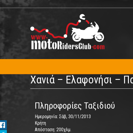
Παράκαμψη
προς
το
κυρίως
περιεχόμενο
Χανιά – Ελαφονήσι – Π
Πληροφορίες Ταξιδιού
Ημερομηνία:
Σάβ, 30/11/2013
Κρήτη
Απόσταση:
200χλμ.