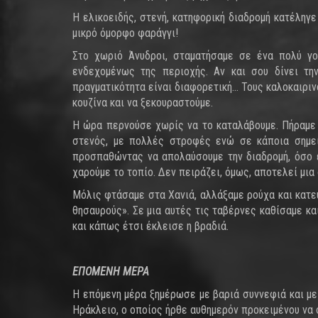
Η ελικοειδής, στενή, κατηφορική διαδρομή κατέληγ
μικρό όμορφο φαράγγι!
Στο χωριό Άνυδροι, σταματήσαμε σε ένα πολύ γου
ενδεχομένως της περιοχής. Αν και σου δίνει τη
πραγματικότητα είναι διαφορετική… Τους καλοκαιριν
κουζίνα και να ξεκουραστούμε.
Η ώρα περνούσε χωρίς να το καταλάβουμε. Πήραμε 
στενός, με πολλές στροφές ενώ σε κάποια σημεί
προσπαθώντας να απολαύσουμε την διαδρομή, όσο ε
χαρούμε το τοπίο. Δεν πειράζει, όμως, αποτελεί μι
Μόλις φτάσαμε στα Χανιά, αλλάξαμε ρούχα και κατευ
θησαυρούς». Σε μια αυτές τις ταβέρνες καθίσαμε κα
και κάπως έτσι έκλεισε η βραδιά.
ΕΠΟΜΕΝΗ ΜΕΡΑ
Η επόμενη μέρα ξημέρωσε με βαριά συννεφιά και με
Ηράκλειο, ο οποίος ήρθε αυθημερόν προκειμένου να 