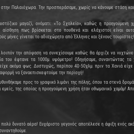
ε στην Παλαιόχωρα. Την προσπεράσαμε, χωρίς να κάνουμε στάση κα
στόζικο μαγαζί, ονόματι: «Το Σχολείο», καθώς η προηγούμενη 
ν αίσθηση πως βρίσκεται στο πουθενά και ελάχιστοι είναι αυτο
ούς μήνες γίνεται το αδιαχώρητο από Έλληνες και ξένους τουρίστες!
λοιπόν την απόφαση να συνεχίσουμε καθώς θα άρχιζε να νυχτώνει. 
α του έφτανε τα 1000μ. υψόμετρο! Οδηγήσαμε, συναντώντας τα χ
ίχε ακόμα φως. Δυστυχώς, περίπου 40-50χλμ. πριν τα Χανιά είχε 
α αφορμή να ξαναεπισκεφτούμε την περιοχή!
θυνθήκαμε προς το γραφικό λιμάνι της πόλης, όπου τα στενά δρομά
ι εμείς, της οποίας η προηγούμενη χρήση ήταν οθωμανικό χαμάμ! Απ
 πολύ δυνατό αέρα! Ευχάριστο γεγονός αποτέλεσε η άφιξη ενός ακ
συναντηθούμε.