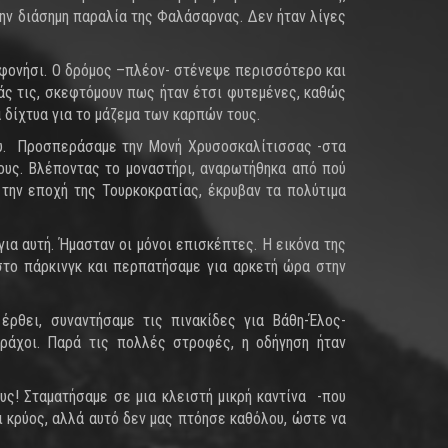
ην διάσημη παραλία της Φαλάσαρνας. Δεν ήταν λίγες
αφονήσι. Ο δρόμος –πλέον- στένεψε περισσότερο και
άς τις, σκεφτόμουν πως ήταν έτσι φυτεμένες, καθώς
 δίχτυα για το μάζεμα των καρπών τους.
ου. Προσπεράσαμε την Μονή Χρυσοσκαλίτισσας -στα
ους. Βλέποντας το μοναστήρι, αναρωτήθηκα από πού
την εποχή της Τουρκοκρατίας, έκρυβαν τα πολύτιμα
ια αυτή. Ήμασταν οι μόνοι επισκέπτες. Η εικόνα της
στο πάρκινγκ και περπατήσαμε για αρκετή ώρα στην
ρθει, συναντήσαμε τις πινακίδες για Βάθη-Έλος-
ράχοι. Παρά τις πολλές στροφές, η οδήγηση ήταν
ς! Σταματήσαμε σε μια κλειστή μικρή καντίνα -που
ι κρύος, αλλά αυτό δεν μας πτόησε καθόλου, ώστε να