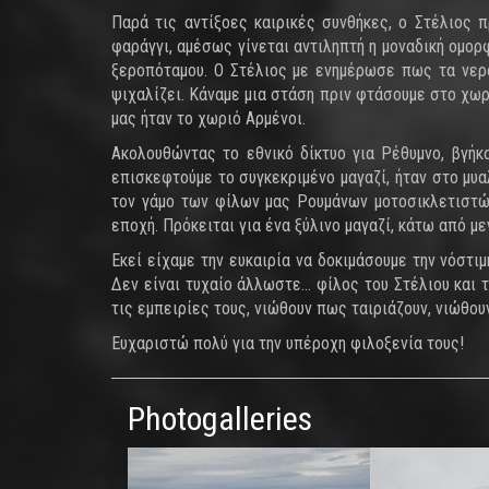
Παρά τις αντίξοες καιρικές συνθήκες, ο Στέλιος 
φαράγγι, αμέσως γίνεται αντιληπτή η μοναδική ομορ
ξεροπόταμου. Ο Στέλιος με ενημέρωσε πως τα νερά
ψιχαλίζει. Κάναμε μια στάση πριν φτάσουμε στο χω
μας ήταν το χωριό Αρμένοι.
Ακολουθώντας το εθνικό δίκτυο για Ρέθυμνο, βγήκ
επισκεφτούμε το συγκεκριμένο μαγαζί, ήταν στο μυα
τον γάμο των φίλων μας Ρουμάνων μοτοσικλετιστών
εποχή. Πρόκειται για ένα ξύλινο μαγαζί, κάτω από μ
Εκεί είχαμε την ευκαιρία να δοκιμάσουμε την νόστ
Δεν είναι τυχαίο άλλωστε… φίλος του Στέλιου και 
τις εμπειρίες τους, νιώθουν πως ταιριάζουν, νιώθο
Ευχαριστώ πολύ για την υπέροχη φιλοξενία τους!
Photogalleries