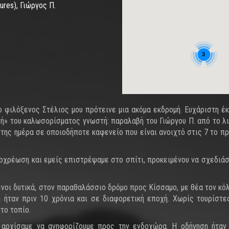
res), Γιώργος Π.
3
 φιλόξενος Στέλιος μου πρότεινε μια ακόμα εκδρομή. Ευχάριστη έκ
γή» του καλωσορίσματος γνωστή: παραλαβή του Γιώργου Π. από το λι
ης ημέρα σε οποιοδήποτε καφενείο που είναι ανοιχτό στις 7 το πρωί
υποχρέωση και εμείς επιστρέψαμε στο σπίτι, προκειμένου να σχεδιάσ
ενοι δυτικά, στον παραθαλάσσιο δρόμο προς Κίσσαμο, με θέα τον κό
ή ήταν πριν 10 χρόνια και σε διαφορετική εποχή. Χωρίς τουρίστες
το τοπίο.
 αρχίσαμε να ανηφορίζουμε προς την ενδοχώρα. Η οδήγηση ήταν 