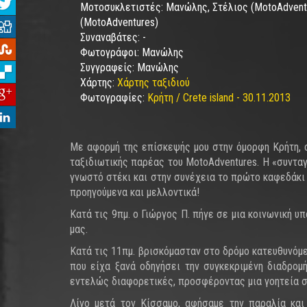
Μοτοσυκλετιστές:
Μανώλης, Στέλιος (MotoAdventu
(MotoAdventures)
Συναναβάτες:
-
Φωτογράφοι:
Μανώλης
Συγγραφείς:
Μανώλης
Χάρτης:
Χάρτης ταξιδιού
Φωτογραφίες:
Κρήτη / Crete island - 30.11.2013
Με αφορμή της επίσκεψής μου στην όμορφη Κρήτη, ο
ταξιδιωτικής παρέας του MotoAdventures. Η «συντα
γνωστό στέκι και στην συνέχεια το πρώτο καφεδάκι τ
προηγούμενα και μελλοντικά!
Κατά τις 9πμ. ο Γιώργος Π. πήγε σε μια κοινωνική 
μας.
Κατά τις 11πμ. βρισκόμασταν στο δρόμο κατευθυνόμ
που είχα ξανά οδηγήσει την συγκεκριμένη διαδρομ
εντελώς διαφορετικές, προσφέροντας μια γοητεία σ
Λίγο μετά τον Κίσσαμο, αφήσαμε την παραλία και