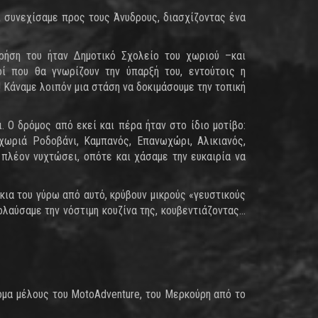
ι συνεχίσαμε προς τους Άνυδρους, διασχίζοντας ένα
χρήση του ήταν Δημοτικό Σχολείο του χωριού –και
ί που θα γνωρίζουν την ύπαρξή του, εντούτοις η
 Κάναμε λοιπόν μια στάση να δοκιμάσουμε την τοπική
Ο δρόμος από εκεί και πέρα ήταν στο ίδιο μοτίβο:
ωριά Ροδοβάνι, Καμπανός, Επανωχώρι, Αλικιανός,
πλέον νυχτώσει, οπότε και χάσαμε την ευκαιρία να
κια του γύρω από αυτό, κρύβουν μικρούς «γευστικούς
ολαύσαμε την νόστιμη κουζίνα της, κουβεντιάζοντας…
όμα μέλους του MotoAdventure, του Μερκούρη από το