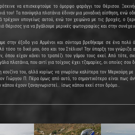
πρότεινε να επισκεφτούμε το όμορφο φαράγγι του Θέρισου. Ξεκιν
φιά του! Τα πανύψηλα πλατάνια έδιναν μια μοναδική αίσθηση, ενώ οδ
 τρέχουν υπογείως αυτού, ενώ τον χειμώνα με τις βροχές, ο ξερο
ριό Θέρισος για να βγάλουμε μερικές φωτογραφίες και στην συνέχε
αμε στην έξοδο για Αρμένοι και σύντομα βρεθήκαμε σε ένα πολύ ό
λό τόσο το δικό μου, όσο και του Στέλιου! Την ύπαρξη του γνώριζα 
, όπου είχαν κάνει το τραπέζι του γάμου τους εκεί. Από τότε, σ
εγάλα πλατάνια, που αντί για τοίχους έχει τζαμαρίες, οι οποίες σου
ιμη κουζίνα του, αλλά κυρίως να γνωρίσω καλύτερα τον Μερκούρη με
τον Γιώργου Π. Πέρα όμως από αυτό, το σημαντικότερο είναι πως άν
υν κάπου έχουν ξαναγνωριστεί… ίσως κάπου εκεί στον δρόμο…