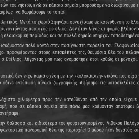
τών του νησιού, ενώ σε κάποιο σημείο μπορούσαμε να διακρίνουμε τ
υρίως- να θαυμάσουμε το τοπίο!
ειλητικός. Μετά το χωριό Σφηνάρι, συνεχίσαμε με κατεύθυνση το Ελ
 συναντώντας περιοχές με ελιές. Δεν ήταν λίγες οι φορές βλέποντ
 η ελαιοκομική περίοδος και σε πολλά σημεία υπήρχαν τοποθετημένα
Βρισκόμασταν πολύ κοντά στην πασίγνωστη παραλία του Ελαφονισί
ράχο, προσφέροντας στους επισκέπτες της, θαυμάσια θέα του πελάγ
 ο Στέλιος, λέγοντάς μου πως ονομάστηκε έτσι καθώς οι μοναχοί, 
ατικά δεν είχε καμιά σχέση με την «καλοκαιρινή» εικόνα που είχα γ
υ έδινε εντύπωση πίνακα ζωγραφικής. Αφήσαμε τις μοτοσικλέτες 
άχιστα χιλιόμετρα προς την κατεύθυνση από την οποία είχαμε έ
ρομή, που σε κάποια σημεία από πάνω μας κρέμονταν απότομοι β
αντήσαμε.
ην θάλασσα και ειδικότερα του φουρτουνιασμένου Λιβυκού Πελάγου
 φανταστική πανοραμική θέα της περιοχής! Ο αέρας ήταν δυνατός κα