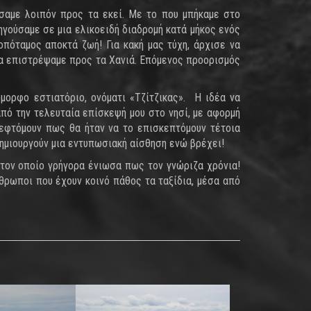
ήσαμε λοιπόν προς τα εκεί. Με το που μπήκαμε στο
ηγούσαμε σε μια ελικοειδή διαδρομή κατά μήκος ενός
πόταμος αποκτά ζωή! Για κακή μας τύχη, άρχισε να
ια επιστρέψαμε προς τα Χανιά. Επόμενος προορισμός
μορφο εστιατόριο, ονόματι «Τζίτζικας». Η ιδέα να
από την τελευταία επίσκεψή μου στο νησί, με αφορμή
κεφτόμουν πως θα ήταν να το επισκεπτόμουν τέτοια
 δημιουργούν μια εντυπωσιακή αίσθηση ενώ βρέχει!
 τον οποίο γρήγορα ένιωσα πως τον γνώριζα χρόνια!
θρωποι που έχουν κοινό πάθος τα ταξίδια, μέσα από