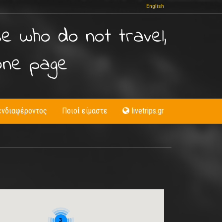
English
se who do not travel,
one page
ενδιαφέροντος
Ποιοί είμαστε
livetrips.gr
3