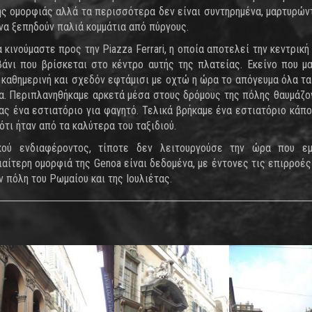
κής ομορφιάς αλλά τα περισσότερα δεν είναι συντηρημένα, μαρτυρών
 να ξεπηδούν παλιά κομμάτια από πύργους.
 κινούμαστε προς την Piazza Ferrari, η οποία αποτελεί την κεντρική
βάνι που βρίσκεται στο κέντρο αυτής της πλατείας. Εκείνο που μ
 καθημερινή και σχεδόν εφτάμισι με οχτώ η ώρα το απόγευμα όλα τα
α. Περιπλανηθήκαμε αρκετά μέσα στους δρόμους της πόλης θαυμάζο
ας ένα εστιατόριο για φαγητό. Τελικά βρήκαμε ένα εστιατόριο κάπο
τι ήταν από τα καλύτερα του ταξιδιού.
κού ενδιαφέροντος, τίποτε δεν λειτουργούσε την ώρα που εμ
ιαίτερη ομορφιά της Genoa είναι δεδομένα, με έντονες τις επιρροές
ν πόλη του Ρωμαίου και της Ιουλιέτας.