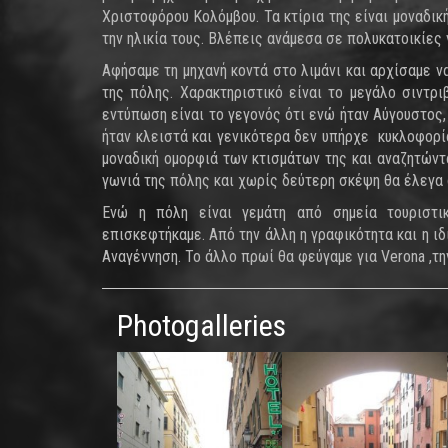
Χριστοφόρου Κολόμβου. Τα κτίρια της είναι μοναδι
την ηλικία τους. Βλέπεις ανάμεσα σε πολυκατοικίες
Αφήσαμε τη μηχανή κοντά στο λιμάνι και αρχίσαμε να
της πόλης. Χαρακτηριστικό είναι το μεγάλο σιντρι
εντύπωση είναι το γεγονός ότι ενώ ήταν Αύγουστος,
ήταν κλειστά και γενικότερα δεν υπήρχε κυκλοφορί
μοναδική ομορφιά των κτισμάτων της και αναζητώντ
γωνιά της πόλης και χωρίς δεύτερη σκέψη θα έλεγα ό
Ενώ η πόλη είναι γεμάτη από σημεία τουριστι
επισκεφτήκαμε. Από την άλλη η γραφικότητα και η ιδ
Αναγέννηση. Το άλλο πρωί θα φεύγαμε για Verona ,τη
Photogalleries