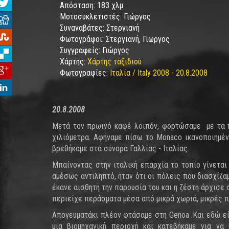
Απόσταση:
183 χλμ.
Μοτοσυκλετιστές:
Γιώργος
Συναναβάτες:
Στεργιανή
Φωτογράφοι:
Στεργιανή, Γιωργος
Συγγραφείς:
Γιώργος
Χάρτης:
Χάρτης ταξιδιού
Φωτογραφίες:
Ιταλία / Italy 2008 - 20.8.2008
20.8.2008
Μετά τον πρωινό καφέ λοιπόν, φορτώσαμε με τα π
χιλιόμετρα. Αφήναμε πίσω το Monaco ικανοποιημέν
βρεθήκαμε στα σύνορα Γαλλίας - Ιταλίας.
Μπαίνοντας στην ιταλική επαρχία το τοπίο γίνεται
αμέσως αντιληπτό, ήταν ότι οι πόλεις που διασχίζ
έκανε αισθητή την παρουσία του και η ζέστη άρχισε 
περιείχε περάσματα μέσα από μικρά χωριά, μικρές 
Απογευματάκι πλέον φτάσαμε στη Genoa .Και εδώ εί
μια βιομηχανική περιοχή και κατεβήκαμε για να