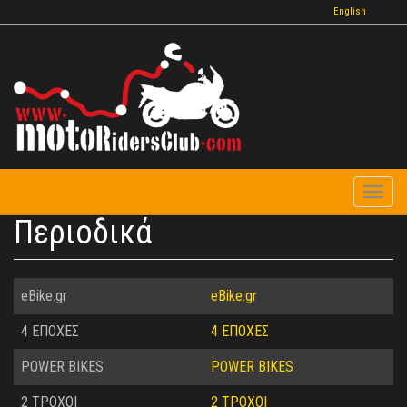
Παράκαμψη
English
προς
το
κυρίως
περιεχόμενο
Toggl
naviga
Περιοδικά
eBike.gr
eBike.gr
4 ΕΠΟΧΕΣ
4 ΕΠΟΧΕΣ
POWER BIKES
POWER BIKES
2 ΤΡΟΧΟΙ
2 ΤΡΟΧΟΙ