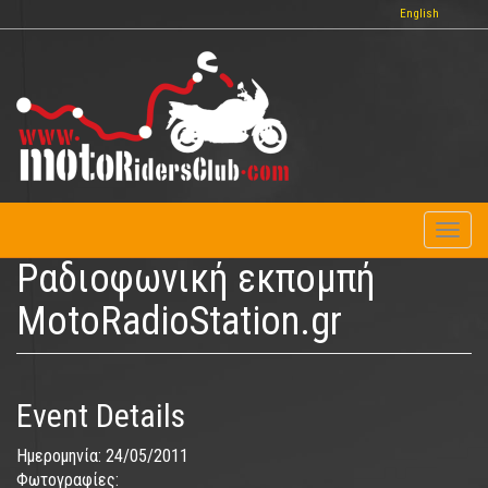
Παράκαμψη
English
προς
το
κυρίως
περιεχόμενο
Toggl
naviga
Ραδιοφωνική εκπομπή
MotoRadioStation.gr
Event Details
Ημερομηνία:
24/05/2011
Φωτογραφίες: