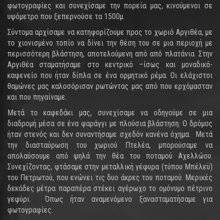
φωτογραφίες και συνεχίσαμε την πορεία μας, κινούμενοι σε
υψόμετρο που ξεπερνούσε τα 1500μ.
Σύντομα αρχίσαμε να κατηφορίζουμε προς το χωριό Αργιθέα, με
το χιονισμένο τοπίο να δίνει την θέση του σε μια περιοχή με
περισσότερη βλάστηση, αποτελούμενη από από πλατάνια. Στην
Αργιθέα σταματήσαμε στο κεντρικό –ίσως και μοναδικό-
καφενείο που ήταν δίπλα σε ένα ορμητικό ρέμα. Οι ελάχιστοι
θαμώνες μας καλοσόρισαν ρωτώντας μας από που ερχόμασταν
και που πηγαίναμε.
Μετά το καφεδάκι μας, συνεχίσαμε να οδηγούμε σε μια
διαδρομή μέσα σε ένα φαράγγι με πλούσια βλάστηση. Ο δρόμος
ήταν στενός και δεν συναντήσαμε σχεδόν κανένα όχημα. Μετά
την διασταύρωση του χωριού Πτελέα, μπορούσαμε να
απολαύσουμε από ψηλά την θέα του ποταμού Αχελλώου.
Συνεχίζοντας, φτάσαμε στην μεταλλική γέφυρα (τύπου Μπέλεϋ)
του Πετρωτού, που ενώνει τις δυο άκρες του ποταμού. Μερικές
δεκάδες μέτρα παραπέρα στέκει αγέρωχο το ομόνυμο πέτρινο
γεφύρι. Όπως ήταν αναμενόμενο ξανασταματήσαμε για
φωτογραφίες.