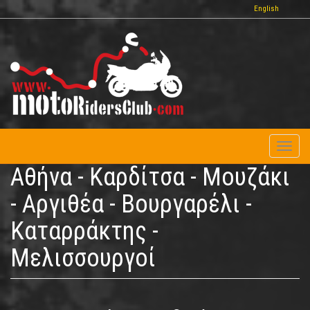
Παράκαμψη
English
προς
το
κυρίως
περιεχόμενο
Toggl
naviga
Αθήνα - Καρδίτσα - Μουζάκι
- Αργιθέα - Βουργαρέλι -
Καταρράκτης -
Μελισσουργοί