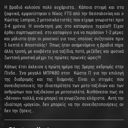
Η βραδιά κυλούσε πολύ ευχάριστα... Κάποια στιγμή και στα
ξαφνικά, εμφανίστηκαν ο Νίκος FTS από την Θεσσαλονίκη και ο
Κώστας Lempon, 2 μοτοσικλετιστές που είχαμε γνωριστεί πριν
3-4 χρόνια. Η συνάντησή μας στο καταφύγιο τυχαία!!! Είχαν
έρθει συμπτωματικά στο καταφύγιο για να περάσουν 1-2 μέρες
και μάλιστα ήταν οι μουσικοί για τους οποίους συζητούσε πριν
5 λεπτά ο Αποστολής! Όπως ήταν αναμενόμενο η βραδιά πήρε
άλλη τροπή, με κουβέντα για ταξίδια, ποτό, μεζέδες και φυσικά
ζωντανή μουσική μέχρι τις πρώτες πρωινές ώρες!!!
Κάπως έτσι έκλεισε η πρώτη ημέρα της 3μερης εκδρομής στην
Πίνδο... Ένα μεγαλό ΜΠΡΑΒΟ στον Κώστα Π. για την επιλογή
της διαδρομής και της διαμονής. Είναι οι στιγμές που
συνειδητοποιείς την ιδιαιτερότητα των μοτο-ταξιδιών και των
ανθρώπων που ταξιδεύουν με μοτοσικλέτα. Αισθάνεσαι πως σε
«δένουν» πολλά, ενώ μπορεί να γνωρίζεσαι ελάχιστα... Αυτή την
ιδιαίτερη «μαγεία», δεν μπορείς να την συνειδητοποιήσεις αν
δεν την ζήσεις...