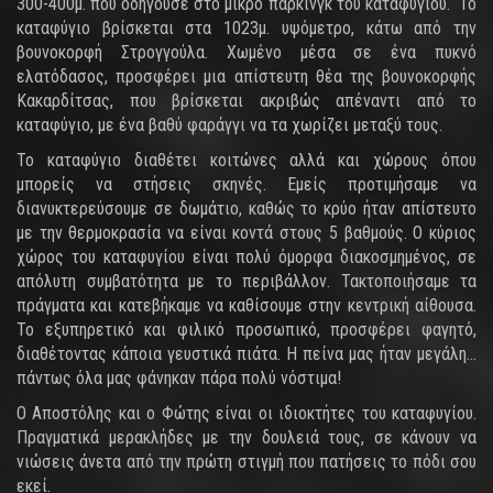
300-400μ. που οδηγούσε στο μικρό πάρκινγκ του καταφυγίου. Το
καταφύγιο βρίσκεται στα 1023μ. υψόμετρο, κάτω από την
βουνοκορφή Στρογγούλα. Χωμένο μέσα σε ένα πυκνό
ελατόδασος, προσφέρει μια απίστευτη θέα της βουνοκορφής
Κακαρδίτσας, που βρίσκεται ακριβώς απέναντι από το
καταφύγιο, με ένα βαθύ φαράγγι να τα χωρίζει μεταξύ τους.
Το καταφύγιο διαθέτει κοιτώνες αλλά και χώρους όπου
μπορείς να στήσεις σκηνές. Εμείς προτιμήσαμε να
διανυκτερεύσουμε σε δωμάτιο, καθώς το κρύο ήταν απίστευτο
με την θερμοκρασία να είναι κοντά στους 5 βαθμούς. Ο κύριος
χώρος του καταφυγίου είναι πολύ όμορφα διακοσμημένος, σε
απόλυτη συμβατότητα με το περιβάλλον. Τακτοποιήσαμε τα
πράγματα και κατεβήκαμε να καθίσουμε στην κεντρική αίθουσα.
Το εξυπηρετικό και φιλικό προσωπικό, προσφέρει φαγητό,
διαθέτοντας κάποια γευστικά πιάτα. Η πείνα μας ήταν μεγάλη...
πάντως όλα μας φάνηκαν πάρα πολύ νόστιμα!
Ο Αποστόλης και ο Φώτης είναι οι ιδιοκτήτες του καταφυγίου.
Πραγματικά μερακλήδες με την δουλειά τους, σε κάνουν να
νιώσεις άνετα από την πρώτη στιγμή που πατήσεις το πόδι σου
εκεί.