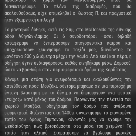
διανυκτερεύαμε. Το πλάνο της διαδρομής, που θα
ακολουθούσαμε, είχε επιμεληθεί ο Κώστας Π. και πραγματικά
ήταν εξαιρετική επιλογή!
Το ραντεβού δόθηκε, κατά τις 8πμ, στα McDonalds της εθνικής
οδού Αθηνών-Λαμίας. Οι 6 συνοδοιπόροι –όσοι δηλαδή
καταφέραμε να ξεπεράσουμε απογορευτικά καιρού και
υποχρεώσεων- ξεκινήσαμε το ταξίδι μας, διανύοντας τα
μονότονα 200 χιλιόμετρα μέχρι την Λαμία. Από εκεί και πέρα, η
οδήγηση έγινε ενδιαφέρουσα, καθώς κινηθήκαμε μέσω Δομοκού,
ώστε να βρεθούμε στον περιεφερειακό δρόμο της Καρδίτσας.
Κάναμε μια στάση για ανεφοδιασμό και ακολουθώντας την
κατεύθυνση προς Μουζάκι, σύντομα μπήκαμε σε μια περιοχή με
έντονη βλάστηση με τα δέντρα να δημιουργούν ένα φυσικό
«τείχος» κατά μήκος του δρόμου. Περνώντας την πλατεία του
χωριού Μουζάκι, οδηγήσαμε τον δρόμο που ανέβαινε
υψομετρικά. Φτάνοντας στα 1400μ. συναντήσαμε το χιονισμένο
τοπίο του όρους Τύμπανου, κάνοντάς μας να έχουμε την
ψευδαίσθηση πως βρισκόμαστε στα μέσα του χειμώνα! Το
τοπίο ήταν αλπικό. Σταματήσαμε να βγάλουμε μερικές