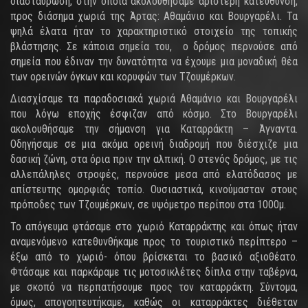
διασταύρωση, στην οποία ακολουθήσαμε αριστερή κατεύθυνση,
προς διάσημα χωριά της Άρτας: Αθαμάνιο και Βουργαρέλι. Τα
ψηλά έλατα ήταν το χαρακτηριστικό στοιχείο της τοπικής
βλάστησης. Σε κάποια σημεία του, ο δρόμος περνούσε από
σημεία που έδιναν την δυνατότητα να έχουμε μια μοναδική θέα
των ορεινών όγκων και κορυφών των Τζουμέρκων.
Διασχίσαμε τα παραδοσιακά χωριά Αθαμάνιο και Βουργαρέλι
που λόγω εποχής έσφιζαν από κόσμο. Στο Βουργαρέλι
ακολουθήσαμε την σήμανση για Καταρράκτη – Άγναντα.
Οδηγήσαμε σε μια ακόμα ορεινή διαδρομή που διέσχιζε μια
δασική ζώνη, στα όρια πριν την αλπική. Ο στενός δρόμος, με τις
αλλεπάληλες στροφές, περνούσε μεσα από ελατόδασος με
απίστευτης ομορφιάς τοπίο. Ουσιαστικά, κινούμασταν στους
πρόποδες των Τζουμέρκων, σε υψόμετρο περίπου στα 1000μ.
Το απόγευμα φτάσαμε στο χωριό Καταρράκτης και όπως ήταν
αναμενόμενο κατεθυνθήκαμε προς το τουριστικό περίπτερο –
έξω από το χωριό- όπου βρίσκεται το βασικό αξιοθέατο.
Φτάσαμε και παρκάραμε τις μοτοσικλέτες δίπλα στην ταβέρνα,
με σκοπό να περπατήσουμε προς τον καταρράκτη. Σύντομα,
όμως, απογοητευτήκαμε, καθώς οι καταρράκτες διέθεταν