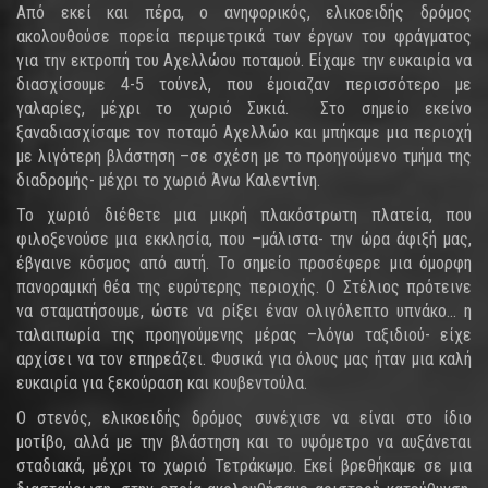
Από εκεί και πέρα, ο ανηφορικός, ελικοειδής δρόμος
ακολουθούσε πορεία περιμετρικά των έργων του φράγματος
για την εκτροπή του Αχελλώου ποταμού. Είχαμε την ευκαιρία να
διασχίσουμε 4-5 τούνελ, που έμοιαζαν περισσότερο με
γαλαρίες, μέχρι το χωριό Συκιά. Στο σημείο εκείνο
ξαναδιασχίσαμε τον ποταμό Αχελλώο και μπήκαμε μια περιοχή
με λιγότερη βλάστηση –σε σχέση με το προηγούμενο τμήμα της
διαδρομής- μέχρι το χωριό Άνω Καλεντίνη.
Το χωριό διέθετε μια μικρή πλακόστρωτη πλατεία, που
φιλοξενούσε μια εκκλησία, που –μάλιστα- την ώρα άφιξή μας,
έβγαινε κόσμος από αυτή. Το σημείο προσέφερε μια όμορφη
πανοραμική θέα της ευρύτερης περιοχής. Ο Στέλιος πρότεινε
να σταματήσουμε, ώστε να ρίξει έναν ολιγόλεπτο υπνάκο... η
ταλαιπωρία της προηγούμενης μέρας –λόγω ταξιδιού- είχε
αρχίσει να τον επηρεάζει. Φυσικά για όλους μας ήταν μια καλή
ευκαιρία για ξεκούραση και κουβεντούλα.
Ο στενός, ελικοειδής δρόμος συνέχισε να είναι στο ίδιο
μοτίβο, αλλά με την βλάστηση και το υψόμετρο να αυξάνεται
σταδιακά, μέχρι το χωριό Τετράκωμο. Εκεί βρεθήκαμε σε μια