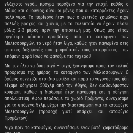
ελάχιστο νερό... πράγμα παράξενο για την εποχή, καθώς ο
Μάιος και ο Ιούνιος είναι οι μήνες που οι καταρράκτες έχουν
πολύ νερό. Το περίεργο ήταν πως ο φετινός χειμώνας είχε
πολλές βροχές και χιόνια, με τα τελευταία να έχουν πέσει
μόλις 2-3 μέρες πριν την επίσκεψή μας. Όπως μας είπαν
αργότερα κάποιοι ορειβάτες από τα καταφύγιο των
Μελισσουργών, το νερό ήταν λίγο, καθώς ήταν παγωμένο στις
φυσικές δεξαμενές που τροφοδοτούν τους καταρράκτες... την
επόμενη φορά ίσως να φανούμε πιο τυχεροί!
Με τον ήλιο να δύει σιγά – σιγά, ξεκινήσαμε προς τον τελικό
προορισμό της ημέρας: το καταφύγιο των Μελισσουργών. Ο
δρόμος συνέχιζε στο ίδιο μοτίβο και παρά το γεγονός πως ήδη
είχαμε οδηγήσει 500χλμ από την Αθήνα, δεν αισθανόμασταν
κούραση, καθώς η διαδρομή ήταν πανέμοφη και η οδήγηση
απολαυστική. Αφού περάσαμε το χωριό Πράμαντα, συνεχισαμε
για τα επόμενα 5χλμ. μέχρι την διασταύρωση για το καταφύγιο
Μελισσουργών (προσοχή γιατί υπάρχει και καταφύγιο
Πραμάντων).
Λίγο πριν το καταφύγιο, συναντήσαμε έναν βατό χωματόδρομο