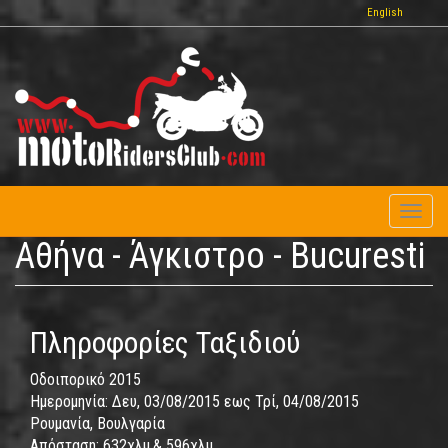
Παράκαμψη
English
προς
το
κυρίως
περιεχόμενο
Toggl
naviga
Αθήνα - Άγκιστρο - Bucuresti
Πληροφορίες Ταξιδιού
Οδοιπορικό 2015
Ημερομηνία:
Δευ, 03/08/2015
εως
Τρί, 04/08/2015
Ρουμανία, Βουλγαρία
Απόσταση:
632χλμ.& 596χλμ.