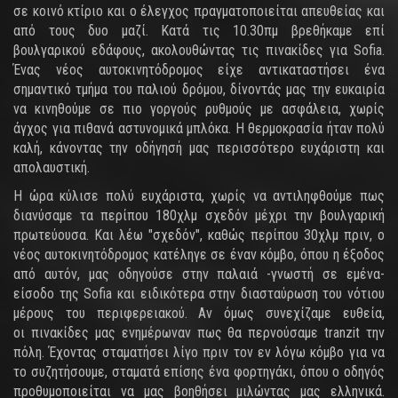
σε κοινό κτίριο και ο έλεγχος πραγματοποιείται απευθείας και
από τους δυο μαζί. Κατά τις 10.30πμ βρεθήκαμε επί
βουλγαρικού εδάφους, ακολουθώντας τις πινακίδες για Sofia.
Ένας νέος αυτοκινητόδρομος είχε αντικαταστήσει ένα
σημαντικό τμήμα του παλιού δρόμου, δίνοντάς μας την ευκαιρία
να κινηθούμε σε πιο γοργούς ρυθμούς με ασφάλεια, χωρίς
άγχος για πιθανά αστυνομικά μπλόκα. Η θερμοκρασία ήταν πολύ
καλή, κάνοντας την οδήγησή μας περισσότερο ευχάριστη και
απολαυστική.
Η ώρα κύλισε πολύ ευχάριστα, χωρίς να αντιληφθούμε πως
διανύσαμε τα περίπου 180χλμ σχεδόν μέχρι την βουλγαρική
πρωτεύουσα. Και λέω "σχεδόν", καθώς περίπου 30χλμ πριν, ο
νέος αυτοκινητόδρομος κατέληγε σε έναν κόμβο, όπου η έξοδος
από αυτόν, μας οδηγούσε στην παλαιά -γνωστή σε εμένα-
είσοδο της Sofia και ειδικότερα στην διασταύρωση του νότιου
μέρους του περιφερειακού. Αν όμως συνεχίζαμε ευθεία,
οι πινακίδες μας ενημέρωναν πως θα περνούσαμε tranzit την
πόλη. Έχοντας σταματήσει λίγο πριν τον εν λόγω κόμβο για να
το συζητήσουμε, σταματά επίσης ένα φορτηγάκι, όπου ο οδηγός
προθυμοποιείται να μας βοηθήσει μιλώντας μας ελληνικά.