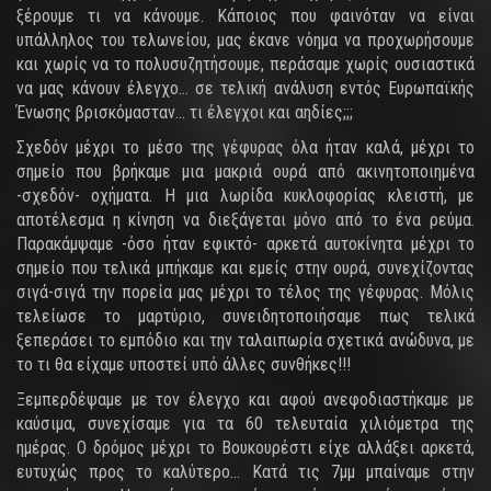
ξέρουμε τι να κάνουμε. Κάποιος που φαινόταν να είναι
υπάλληλος του τελωνείου, μας έκανε νόημα να προχωρήσουμε
και χωρίς να το πολυσυζητήσουμε, περάσαμε χωρίς ουσιαστικά
να μας κάνουν έλεγχο... σε τελική ανάλυση εντός Ευρωπαϊκής
Ένωσης βρισκόμασταν... τι έλεγχοι και αηδίες;;;
Σχεδόν μέχρι το μέσο της γέφυρας όλα ήταν καλά, μέχρι το
σημείο που βρήκαμε μια μακριά ουρά από ακινητοποιημένα
-σχεδόν- οχήματα. Η μια λωρίδα κυκλοφορίας κλειστή, με
αποτέλεσμα η κίνηση να διεξάγεται μόνο από το ένα ρεύμα.
Παρακάμψαμε -όσο ήταν εφικτό- αρκετά αυτοκίνητα μέχρι το
σημείο που τελικά μπήκαμε και εμείς στην ουρά, συνεχίζοντας
σιγά-σιγά την πορεία μας μέχρι το τέλος της γέφυρας. Μόλις
τελείωσε το μαρτύριο, συνειδητοποιήσαμε πως τελικά
ξεπεράσει το εμπόδιο και την ταλαιπωρία σχετικά ανώδυνα, με
το τι θα είχαμε υποστεί υπό άλλες συνθήκες!!!
Ξεμπερδέψαμε με τον έλεγχο και αφού ανεφοδιαστήκαμε με
καύσιμα, συνεχίσαμε για τα 60 τελευταία χιλιόμετρα της
ημέρας. Ο δρόμος μέχρι το Βουκουρέστι είχε αλλάξει αρκετά,
ευτυχώς προς το καλύτερο... Κατά τις 7μμ μπαίναμε στην