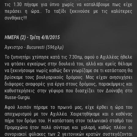
τις 1.30 πήγαμε για ύπνο χωρίς να καταλάβουμε πως είχε
περάσει η ώρα... Το ταξίδι ξεκινούσε με τις καλύτερες
συνθήκες!!!
ΗΜΕΡΑ (2) - Τρ
ί
τη 4/8/2015
Άγκιστρο - Bucuresti (596χλμ)
Το ξυπνητήρι χτύπησε κατά τις 7.30πμ, αφού ο Αχιλλέας ήθελε
να φτάσει εγκαίρως στην δουλειά του, αλλά και εμείς θέλαμε
να ξεκινήσουμε νωρίς καθώς δεν γνωρίζαμε σε τι κατάσταση θα
βρίσκαμε τους βουλγαρικούς δρόμους. Μας είχαν ανησυχήσει
διάφορες αναφορές για έργα στους δρόμους, παρακάμψεις και
καθυστερήσεις στην γέφυρα που διασχίζει τον Δούναβη στο
Russe-Gurgiu.
Αφού λοιπόν πήραμε το πρωινό μας, είχε έρθει η ώρα του
αποχωρισμού με τον Αχιλλέα. Χαιρετηθήκαμε και ο καθένας
πήρε τον δρόμο του. Η κατάσταση στον τελωνιακό σταθμό του
Προμαχώνα ήταν πολύ σύντομη και χαλαρή, καθώς πλέον οι
συνοριακοί φύλακες των 2 γειτονικών κρατών συστεγάζονται