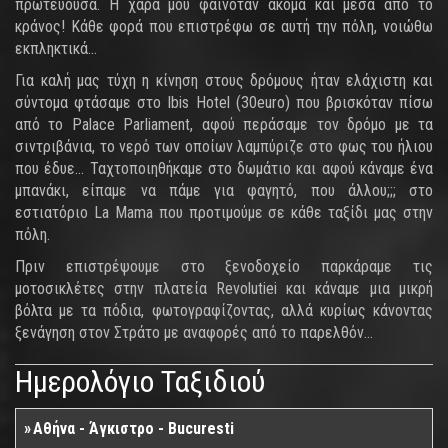
πρωτεύουσα. Η χαρά μου φαινόταν ακόμα και μέσα από το
κράνος! Κάθε φορά που επιστρέφω σε αυτή την πόλη, νοιώθω
εκπληκτικά...
Για καλή μας τύχη η κίνηση στους δρόμους ήταν ελάχιστη και
σύντομα φτάσαμε στο Ibis Hotel (30euro) που βρισκόταν πίσω
από το Palace Parliament, αφού περάσαμε τον δρόμο με τα
σιντριβάνια, το νερό των οποίων λαμπύριζε στο φως του ήλιου
που έδυε... Ταχτοποιηθήκαμε στο δωμάτιο και αφού κάναμε ένα
μπανάκι, είπαμε να πάμε για φαγητό, που άλλου;;; στο
εστιατόριο La Mama που προτιμούμε σε κάθε ταξίδι μας στην
πόλη.
Πριν επιστρέψουμε στο ξενοδοχείο παρκάραμε τις
μοτοσικλέτες στην πλατεία Revolutiei και κάναμε μια μικρή
βόλτα με τα πόδια, φωτογραφίζοντας, αλλά κυρίως κάνοντας
ξενάγηση στον Στράτο με αναφορές από το παρελθόν...
Ημερολόγιο Ταξιδιού
Αθήνα - Άγκιστρο - Bucuresti