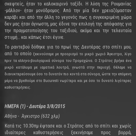
σκεφτείς, ήταν το καλοκαιρινό ταξίδι. Η λύση της Ρουμανίας
-μάλλον- ήταν μονόδρομος. Από την μία δεν χρειαζόμασταν
καράβι και από την άλλη το γεγονός πως η συγκεκριμένη χώρα
δεν μας ήταν άγνωστη, μας έδινε την επιλογή της απόφασης για
την πραγματοποίησης του ταξιδιού, ακόμα και την τελευταία
στιγμή... και κάπως έτσι έγινε.
Το ραντεβού δόθηκε για το πρωί της Δευτέρας στο σπίτι μου,
από το οποίο
ξεκινούσαμε με προορισμό το μικρό χωριό Άγκιστρο, λίγο
πριν τα ελληνο-βουλγαρικά σύνορα του Προμαχώνα. Ο Στράτος βρήκε ένα
μικρό κατάλυμα με ιαματικά λουτρά, γνωστά στην περιοχή. Θέλαμε να
διανυκτερεύσουμε όσο το δυνατόν πιο κοντά στα σύνορα, ώστε την επόμενη
μέρα να βρεθούμε στο Bucuresti νωρίτερα και με όσο το δυνατό λιγότερες
καθυστερήσεις.
ΗΜΕΡΑ (1) - Δευτ
έ
ρα 3/8/2015
Αθ
ή
να - Άγκιστρο (632 χλμ)
Κατά τις 10.30πμ έφτασε και ο Στράτος από το σπίτι και χωρίς
ιδιαίτερες καθυστερήσεις ξεκινήσαμε προς βορρά,