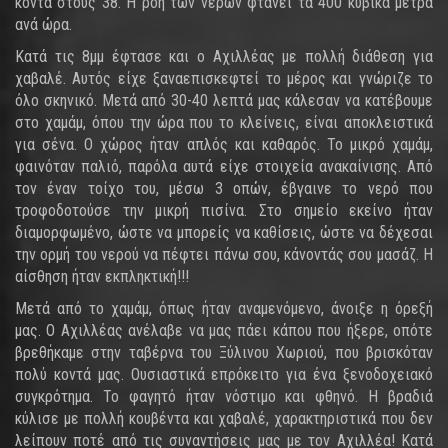
κοντά στους 38. Η ροή των νερών φτάνει τα 400 κυβικά μέτρα
ανά ώρα.
Κατά τις 8μμ έφτασε και ο Αχιλλέας με πολλή διάθεση για
χαβαλέ. Αυτός είχε ξαναεπισκεφτεί το μέρος και γνώριζε το
όλο σκηνικό. Μετά από 30-40 λεπτά μας κάλεσαν να κατέβουμε
στο χαμάμ, όπου την ώρα που το κλείνεις, είναι αποκλειστικά
για σένα. Ο χώρος ήταν απλός και καθαρός. Το μικρό χαμάμ,
φαινόταν παλιό, παρόλα αυτά είχε στοιχεία ανακαίνισης. Από
τον έναν τοίχο του, μέσω 3 οπών, έβγαινε το νερό που
τροφοδοτούσε την μικρή πισίνα. Στο σημείο εκείνο ήταν
διαμορφωμένο, ώστε να μπορείς να καθίσεις, ώστε να δέχεσαι
την ορμή του νερού να πέφτει πάνω σου, κάνοντάς σου μασάζ. Η
αίσθηση ήταν εκπληκτική!!!
Μετά από το χαμάμ, όπως ήταν αναμενόμενο, άνοιξε η όρεξή
μας. Ο Αχιλλέας ανέλαβε να μας πάει κάπου που ήξερε, οπότε
βρεθήκαμε στην ταβέρνα του Ξύλινου Χωριού, που βρισκόταν
πολύ κοντά μας. Ουσιαστικά επρόκειτο για ένα ξενοδοχειακό
συγκρότημα. Το φαγητό ήταν νόστιμο και φθηνό. Η βραδιά
κύλισε με πολλή κουβέντα και χαβαλέ, χαρακτηριστικά που δεν
λείπουν ποτέ από τις συναντήσεις μας με τον Αχιλλέα! Κατά