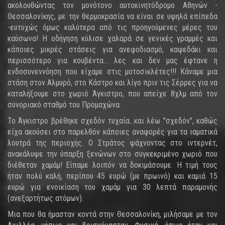
ακολουθώντας τον μονότονο αυτοκινητόδρομο Αθηνών -
Θεσσαλονίκης, με την θερμοκρασία να είναι σε υψηλά επίπεδα
-ευτυχώς όμως καλύτερα από τις προηγούμενες μέρες του
καύσωνα! Η οδήγηση κύλισε χαλαρά σε γενικές γραμμές και
κάποιες μικρές στάσεις για ανεφοδιασμό, καφεδάκι και
περισσότερο για κουβέντα... λες και δεν μας έφτανε η
ενδοσυνεννόηση που είχαμε στις μοτοσικλέτες!!! Κάναμε μια
στάση στον Αλμυρό, στο Κάστρο και λίγο πριν τις Σέρρες για να
καταλήξουμε στο χωριό Άγκιστρο, που απείχε 8χλμ από τον
συνοριακό σταθμό του Προμαχώνα.
Το Άγκιστρο βρέθηκε σχεδόν τυχαία...και λέω "σχεδόν", καθώς
είχα ακούσει στο παρελθόν κάποιες αναφορές για τα ιαματικά
λουτρά της περιοχής. Ο Στράτος ψάχνοντας στο ιντερνέτ,
ανακάλυψε την ύπαρξη ξενώνων στο συγκεκριμένο χωριό που
διέθεταν χαμάμ! Είπαμε λοιπόν να δοκιμάσουμε. Η τιμή τους
ήταν πολύ καλή, περίπου 45 ευρώ (με πρωινό) και καμιά 15
ευρώ για ενοικίαση του χαμάμ για 30 λεπτά παραμονής
(ανεξαρτήτως ατόμων).
Μια που θα ήμασταν κοντά στην Θεσσαλονίκη, μιλήσαμε με τον