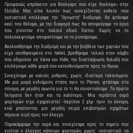
Προφανώς επρόκειτο για Βούλγαρο που είχε δουλέψει στην
Ελλάδα. Μας είπε λοιπόν πως συνεχίζοντας ευθεία -που
ουσιαστικά επιλέγαμε την "άγνωστη" διαδρομή- θα φτάναμε
εκεί που θέλαμε, με την διαφορά πως θα αποφεύγαμε τα έργα
που γίνονταν στο παλαιό οδικό δίκτυο. Χωρίς να το
πολυσκεφτούμε αποφασίσαμε να το ρισκάρουμε...
Ακολουθήσαμε την διαδρομή και με την βοήθεια των χαρτών που
είχα αποθηκευμένα στο tablet, βρεθήκαμε τελικά στον κόμβο
που οδηγούσε σε Varna και Vidin, την διασταύρωση δηλαδή που
επιλέγουμε κάθε φορά που κατευθυνόμαστε προς το Russe.
Συνεχίσαμε με καλούς ρυθμούς, χωρίς ιδιαίτερη ταλαιπωρία.
Με μια μικρή ενδιάμεση στάση πριν το Pleven, φτάσαμε στα
σύνορα, με μεγάλη αγωνία για το τι θα συναντούσαμε. Τα πρώτα
δείγματα δεν ήταν και τα καλύτερα... Μια τεράστια ουρά
φορτηγών είχε σχηματιστεί -περίπου 2 χλμ- πριν τα σύνορα,
ενώ μπαίνοντας μια μεγάλη σειρά επιβατηγών οχημάτων
πήγαινε σιγά προς τον έλεγχο.
Παρακάμψαμε την ουρά και συνεχίσαμε προς το σημείο που
γινόταν ο έλεγχος κάποιων φορτηγών, χωρίς -ουσιαστικά- να