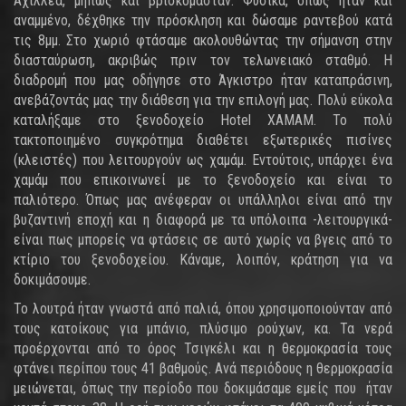
Αχιλλέα, μήπως και βρισκόμασταν. Φυσικά, όπως ήταν και
αναμμένο, δέχθηκε την πρόσκληση και δώσαμε ραντεβού κατά
τις 8μμ. Στο χωριό φτάσαμε ακολουθώντας την σήμανση στην
διασταύρωση, ακριβώς πριν τον τελωνειακό σταθμό. Η
διαδρομή που μας οδήγησε στο Άγκιστρο ήταν καταπράσινη,
ανεβάζοντάς μας την διάθεση για την επιλογή μας. Πολύ εύκολα
καταλήξαμε στο ξενοδοχείο Hotel ΧΑΜΑΜ. Το πολύ
τακτοποιημένο συγκρότημα διαθέτει εξωτερικές πισίνες
(κλειστές) που λειτουργούν ως χαμάμ. Εντούτοις, υπάρχει ένα
χαμάμ που επικοινωνεί με το ξενοδοχείο και είναι το
παλιότερο. Όπως μας ανέφεραν οι υπάλληλοι είναι από την
βυζαντινή εποχή και η διαφορά με τα υπόλοιπα -λειτουργικά-
είναι πως μπορείς να φτάσεις σε αυτό χωρίς να βγεις από το
κτίριο του ξενοδοχείου. Κάναμε, λοιπόν, κράτηση για να
δοκιμάσουμε.
Το λουτρά ήταν γνωστά από παλιά, όπου χρησιμοποιούνταν από
τους κατοίκους για μπάνιο, πλύσιμο ρούχων, κα. Τα νερά
προέρχονται από το όρος Τσιγκέλι και η θερμοκρασία τους
φτάνει περίπου τους 41 βαθμούς. Ανά περιόδους η θερμοκρασία
μειώνεται, όπως την περίοδο που δοκιμάσαμε εμείς που ήταν