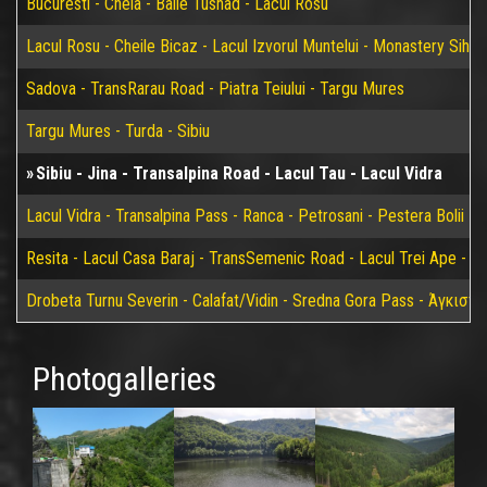
Bucuresti - Cheia - Baile Tusnad - Lacul Rosu
Lacul Rosu - Cheile Bicaz - Lacul Izvorul Muntelui - Monastery Sih
Sadova - TransRarau Road - Piatra Teiului - Targu Mures
Targu Mures - Turda - Sibiu
Sibiu - Jina - Transalpina Road - Lacul Tau - Lacul Vidra
Lacul Vidra - Transalpina Pass - Ranca - Petrosani - Pestera Bolii - 
Resita - Lacul Casa Baraj - TransSemenic Road - Lacul Trei Ape - Bi
Drobeta Turnu Severin - Calafat/Vidin - Sredna Gora Pass - Άγκιστ
Photogalleries