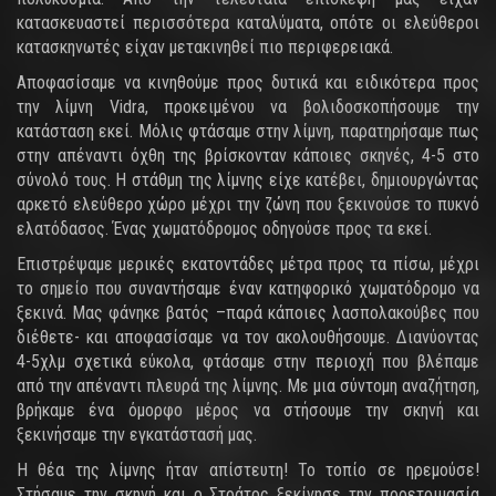
κατασκευαστεί περισσότερα καταλύματα, οπότε οι ελεύθεροι
κατασκηνωτές είχαν μετακινηθεί πιο περιφερειακά.
Αποφασίσαμε να κινηθούμε προς δυτικά και ειδικότερα προς
την λίμνη Vidra, προκειμένου να βολιδοσκοπήσουμε την
κατάσταση εκεί. Μόλις φτάσαμε στην λίμνη, παρατηρήσαμε πως
στην απέναντι όχθη της βρίσκονταν κάποιες σκηνές, 4-5 στο
σύνολό τους. Η στάθμη της λίμνης είχε κατέβει, δημιουργώντας
αρκετό ελεύθερο χώρο μέχρι την ζώνη που ξεκινούσε το πυκνό
ελατόδασος. Ένας χωματόδρομος οδηγούσε προς τα εκεί.
Επιστρέψαμε μερικές εκατοντάδες μέτρα προς τα πίσω, μέχρι
το σημείο που συναντήσαμε έναν κατηφορικό χωματόδρομο να
ξεκινά. Μας φάνηκε βατός –παρά κάποιες λασπολακούβες που
διέθετε- και αποφασίσαμε να τον ακολουθήσουμε. Διανύοντας
4-5χλμ σχετικά εύκολα, φτάσαμε στην περιοχή που βλέπαμε
από την απέναντι πλευρά της λίμνης. Με μια σύντομη αναζήτηση,
βρήκαμε ένα όμορφο μέρος να στήσουμε την σκηνή και
ξεκινήσαμε την εγκατάστασή μας.
Η θέα της λίμνης ήταν απίστευτη! Το τοπίο σε ηρεμούσε!
Στήσαμε την σκηνή και ο Στράτος ξεκίνησε την προετοιμασία