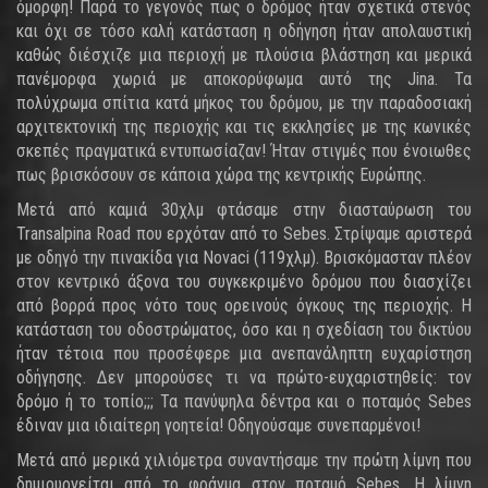
όμορφη! Παρά το γεγονός πως ο δρόμος ήταν σχετικά στενός
και όχι σε τόσο καλή κατάσταση η οδήγηση ήταν απολαυστική
καθώς διέσχιζε μια περιοχή με πλούσια βλάστηση και μερικά
πανέμορφα χωριά με αποκορύφωμα αυτό της Jina. Τα
πολύχρωμα σπίτια κατά μήκος του δρόμου, με την παραδοσιακή
αρχιτεκτονική της περιοχής και τις εκκλησίες με της κωνικές
σκεπές πραγματικά εντυπωσίαζαν! Ήταν στιγμές που ένοιωθες
πως βρισκόσουν σε κάποια χώρα της κεντρικής Ευρώπης.
Μετά από καμιά 30χλμ φτάσαμε στην διασταύρωση του
Transalpina Road που ερχόταν από το Sebes. Στρίψαμε αριστερά
με οδηγό την πινακίδα για Novaci (119χλμ). Βρισκόμασταν πλέον
στον κεντρικό άξονα του συγκεκριμένο δρόμου που διασχίζει
από βορρά προς νότο τους ορεινούς όγκους της περιοχής. Η
κατάσταση του οδοστρώματος, όσο και η σχεδίαση του δικτύου
ήταν τέτοια που προσέφερε μια ανεπανάληπτη ευχαρίστηση
οδήγησης. Δεν μπορούσες τι να πρώτο-ευχαριστηθείς: τον
δρόμο ή το τοπίο;;; Τα πανύψηλα δέντρα και ο ποταμός Sebes
έδιναν μια ιδιαίτερη γοητεία! Οδηγούσαμε συνεπαρμένοι!
Μετά από μερικά χιλιόμετρα συναντήσαμε την πρώτη λίμνη που
δημιουργείται από το φράγμα στον ποταμό Sebes. Η λίμνη