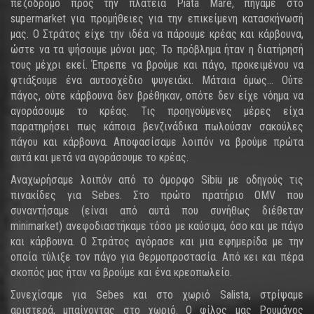
πεζόδρομο προς την πλατεία Piata Mare, πήγαμε στο
supermarket για προμήθειες για την επικείμενη κατασκήνωσή
μας. Ο Στράτος είχε την ιδέα να πάρουμε κρέας και κάρβουνα,
ώστε να τα ψήσουμε μόνοι μας. Το πρόβλημα ήταν η διατήρησή
τους μέχρι εκεί. Έπρεπε να βρούμε και πάγο, προκειμένου να
φτιάξουμε ένα αυτοσχέδιο ψυγειάκι. Μάταια όμως... Ούτε
πάγος, ούτε κάρβουνα δεν βρέθηκαν, οπότε δεν είχε νόημα να
αγοράσουμε το κρέας. Τις προηγούμενες μέρες είχα
παρατηρήσει πως κάποια βενζινάδικα πωλούσαν σακούλες
πάγου και κάρβουνα. Αποφασίσαμε λοιπόν να βρούμε πρώτα
αυτά και μετά να αγοράσουμε το κρέας.
Αναχωρήσαμε λοιπόν από το όμορφο Sibiu με οδηγούς τις
πινακίδες για Sebes. Στο πρώτο πρατήριο OMV που
συναντήσαμε (είναι από αυτά που συνήθως διέθεταν
minimarket) ανεφοδιαστήκαμε τόσο με καύσιμα, όσο και με πάγο
και κάρβουνα. Ο Στράτος αγόρασε και μια εφημερίδα με την
οποία τύλιξε τον πάγο για θερμοπροστασία. Από κει και πέρα
σκοπός μας ήταν να βρούμε και ένα κρεοπωλείο.
Συνεχίσαμε για Sebes και στο χωριό Salista, στρίψαμε
αριστερά, μπαίνοντας στο χωριό. Ο φίλος μας Ρουμάνος