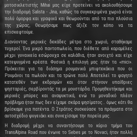
μοτοσικλετιστής Mihai μας είχε προτείνει να ακολουθήσουμε
την διαδρομή Salista - Jina, καθώς τα συγκεκριμένα χωριά είναι
πολύ όμορφα και γραφικά και θεωρούνται από τα πιο πλούσια
της χώρας, Θεωρήσαμε πως άξιζε τον κόπο να τα
επισκεφτούμε.
Διανύοντας μερικές δεκάδες μέτρα στο χωριό, σταθήκαμε
τυχεροί. Ένα μικρό παντοπωλείο, που διέθετε από καραμέλες
μέχρι γυναικεία εσώρουχα σε καλάθια, ήταν ανοιχτό και είχε
κατεψυγμένα κρέατα. Φυσικά η επιλογή μας ήταν τα «mici».
Πρόκειται για τα διάσημα ρουμανικά μπιφτεκάκια που οι
Ρουμάνοι τα πωλούν και τα τρώνε πολύ. Αποτελεί το φαγητό
κατατεθέν των εκδρομών και όταν στήνουν υπαίθριες
ψησταριές, σερβίροντάς τα με μουστάρδα. Προμηθευτήκαμε και
μερικές μπύρες και αναψυκτικά, ενώ το μοναδικό πλέον
πρόβλημα ήταν πως δεν είχαμε σκάρα ψησίματος... όμως κάτι θα
βρίσκαμε για πατέντα. Ο Στράτος συσκεύασε τα πράγματα στο
αυτοσχέδιο ψυγειάκι και συνεχίσαμε την πορεία μας.
Η διαδρομή μέχρι να συναντήσουμε το κύριο τμήμα του
TransAlpina Road που ένωνε το Sebes με το Novaci, ήταν πολλή