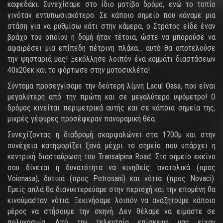
καφεδάκι. Συνεχίσαμε στο ίδιο μοτίβο δρόμο, ενώ το τοπίο
γινόταν εντυπωσιακότερο. Σε κάποιο σημείο που κάναμε μια
στάση για να ρυθμίσω κάτι στην κάμερα, ο Στράτος είδε έναν
βράχο του οποίου η δομή ήταν τέτοια, ώστε να μπορούσε να
αφαιρέσει μια επίπεδη πέτρινη πλάκα... αυτό θα αποτελούσε
την ψησταριά μας! Ξεκόλλησε λοιπόν ένα κομμάτι διαστάσεων
40x20εκ και το φόρτωσε στην μοτοσικλέτα!
Σύντομα προσεγγίσαμε την δεύτερη λίμνη Lacul Oasa, που είναι
μεγαλύτερη από την πρώτη και σε μεγαλύτερο υψόμετρο! Ο
δρόμος κινείται περιμετρικά αυτής και σε κάποια σημεία της,
μικρές γέφυρες προσέφεραν πανοραμική θέα.
Συνεχίζοντας η διαδρομή σκαρφαλώνει στα 1700μ και στην
συνέχεια κατηφορίζει ξανά μέχρι το σημείο που υπάρχει η
κεντρική διασταύρωση του Transalpina Road. Στο σημείο εκείνο
σου δίνεται η δυνατότητα να κινηθείς: ανατολικά (προς
Voienasa), δυτικά (προς Petrosani) και νότια (προς Novaci).
Εμείς απλά θα διανυκτερεύαμε στην περιοχή και την επομένη θα
κινούμασταν νότια. Ξεκινήσαμε λοιπόν να αναζητούμε κάποιο
μέρος να στήσουμε την σκηνή. Δεν θέλαμε να είμαστε σε
πολυκοσμία. Από την τελευταία επίσκεψή μας είχαν