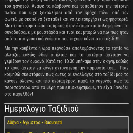
του φαγητού. Άναψε τα κάρβουνα και τοποθέτησε την πέτρινη
πλάκα που είχε ξεκολλήσει από τον βράχο πάνω από την
φωτιά, με σκοπό να ζεσταθεί και να λειτουργήσει ως ψησταριά.
Μετά από καμιά ώρα το κρέας ήταν έτοιμο και καλοψημένο. Το
συνοδεύσαμε με μουστάρδα και τυρί και μπορώ να πω πως ήταν
από τα πιο γευστικά γεύματα που είχαμε κάνει στο ταξίδι!!!
Με την κουβέντα η ώρα περνούσε απολαμβάνοντας το τοπίο να
αλλάζει καθώς έδυε ο ήλιος και τα αστέρια άρχισαν να
γεμίζουν τον ουρανό. Κατά τις 10.30 μπήκαμε στην σκηνή, καθώς
το κρύο άρχισε να κάνει εντονότερη την παρουσία του... Πριν
κοιμηθώ σκεφτόμουν πως αυτές οι εναλλαγές στο ταξίδι μας το
κάνουν ολοένα και πιο ενδιαφέρον, παρά το γεγονός πως τα
περισσότερα από τα μέρη που επισκεφτήκαμε, τα είχα ξαναδεί
στο παρελθόν!
Ημερολόγιο Ταξιδιού
Αθήνα - Άγκιστρο - Bucuresti