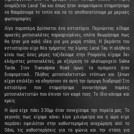
ονομάζεται Lacul Tau και όπως ήταν αναμενόμενο σταματήσαμε
να θαυμάσουμε το τοπίο και να το αποθανατίσουμε με μερικές
φωτογραφίες.
Λίγο παραπέρα βρίσκεται ένα εστιατόριο. Περνώντας είδαμε
αρκετές μοτοσικλέτες παρκαρισμένες, οπότε θεωρήσαμε πως
θα ήταν μια καλή ιδέα για μια μικρή στάση. Η βεράντα του
εστιατορίου είχε θέα τμήματος της λίμνης Lacul Tau. Η αλήθεια
είναι πως όσες μέρες ταξιδεύαμε στην Ρουμανία, είχαμε δει
ελάχιστες μοτοσικλέτες, με εξαίρεση το αλατωρυχείο Salina
Turda. Στον Transalpina Road όμως τα πράγματα ήταν
διαφορετικά... Πλήθος μοτοσικλετιστών ντόπιων και ξένων
είχαν επιλέξει να οδηγήσουν σε αυτή την όμορφη διαδρομή! Στο
εστιατόριο που σταματήσαμε συναντήσαμε παρέες
μοτοσικλετιστών που έπιναν τον καφέ τους. Το ίδιο κάναμε και
εμείς.
Η ώρα είχε πάει 3.30μμ όταν συνεχίσαμε την πορεία μας. Το
γεγονός πως είχαμε κάνει λίγα χιλιόμετρα και η ώρα είχε
περάσει οφειλόταν στην καθυστερημένη αναχώρηση από το
Sibiu, τις καθυστερήσεις για τα ψώνια και την στάση για