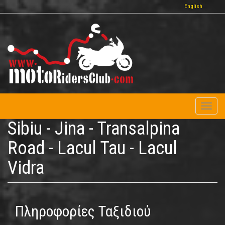
Παράκαμψη
English
προς
το
κυρίως
περιεχόμενο
Toggl
naviga
Sibiu - Jina - Transalpina
Road - Lacul Tau - Lacul
Vidra
Πληροφορίες Ταξιδιού