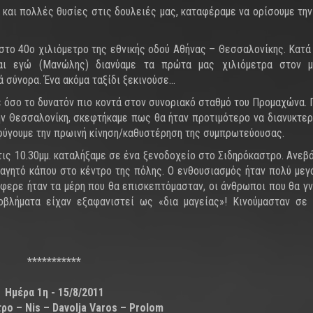
 και πολλές θυσίες στις δουλειές μας, καταφέραμε να ορίσουμε την
στο 40ο χιλιόμετρο της εθνικής οδού Αθήνας – Θεσσαλονίκης. Κατά 
και εγώ (Μανώλης) διανύαμε τα πρώτα μας χιλιόμετρα στον μ
 σύνορα. Ένα ακόμα ταξίδι ξεκινούσε…
ε όσο το δυνατόν πιο κοντά στον συνοριακό σταθμό του Προμαχώνα. 
ην Θεσσαλονίκη, σκεφτήκαμε πως θα ήταν προτιμότερο να διανυκτε
φύγουμε την πρωινή κίνηση/καθυστέρηση της συμπρωτεύουσας.
τις 10.30μμ. καταλήξαμε σε ένα ξενοδοχείο στο Σιδηρόκαστρο. Ανεβ
φαγητό κάπου στο κέντρο της πόλης. Ο ενθουσιασμός ήταν πολύ μεγ
έφερε ήταν τα μέρη που θα επισκεπτόμασταν, οι άνθρωποι που θα γ
οβλήματα είχαν εξαφανιστεί ως «δια μαγείας»! Κινούμασταν σε
***********
Ημέρα 1η - 15/8/2011
ρο – Nis – Davolja Varos – Prolom