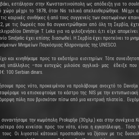
μβάκι, εστάλησαν στην Κωνσταντινούπολη ως απόδειξη για το σουλ
ό χώρο μέχρι το 1878, όταν Nis τελικά απελευθερώθηκε. Μέχρι ε
ό τις καιρικές συνθήκες ή από τους συγγενείς των σκοτωμένων επα
92, με τις δωρεές που θα συγκεντρώθηκαν από όλη τη Σερβία, έχτ
ιγραδίου Dimitrije T. Leko για να φιλοξενήσει ό,τι είχε απομείνει
ανίο Sindjelic έχει επίσης διασωθεί. Η Σερβία έχει προτείνει το μνη
ευόμενων Μνημείων Παγκόσμιας Κληρονομιάς της UNESCO.
ίχο και κινηθήκαμε προς το εκδοτήριο εισιτηρίων. Τότε συνειδητο
νική υπάλληλος –που ευτυχώς μιλούσε αγγλικά- μας έδειξε που
€: 100 Serbian dinars.
ουμε προς νότο, προκειμένου να προλάβουμε ανοιχτό το Davolja 
ταφέραμε να επισκεφτούμε το κάστρο της NIS με την εντυπωσιακή
όμορφη πύλη που βρισκόταν πίσω από μια κεντρική πλατεία… Ευχόμ
, συναντήσαμε την κωμόπολη Prokuplje (30χλμ.) και στην συνέχεια Ku
διαίτερα όσο κινείσαι προς τον νότο, είναι η εγκατάλειψη… Τόσο 
η τους. Οι λιγοστοί κάτοικοί προσπαθούν να ζήσουν με τις δυσκο