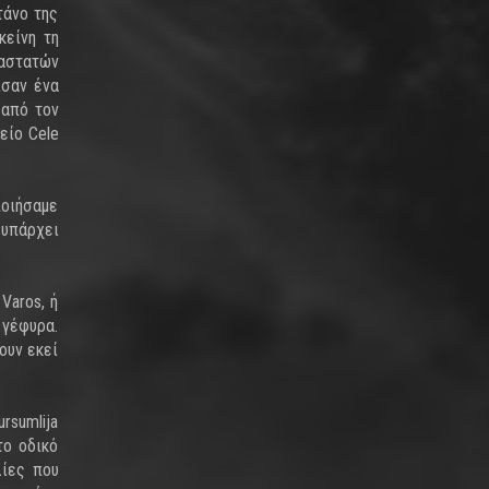
τάνο της
κείνη τη
ναστατών
ισαν ένα
 από τον
μείο Cele
ποιήσαμε
 υπάρχει
Varos, ή
 γέφυρα.
ουν εκεί
rsumlija
το οδικό
λίες που