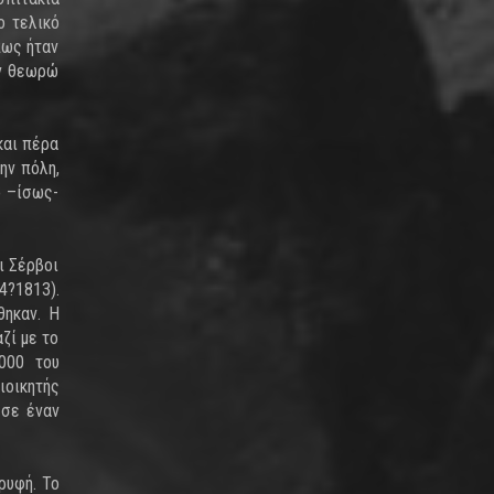
ο τελικό
πως ήταν
εν θεωρώ
και πέρα
ην πόλη,
ό –ίσως-
ι Σέρβοι
4?1813).
θηκαν. Η
ζί με το
000 του
ιοικητής
 σε έναν
ρυφή. Το