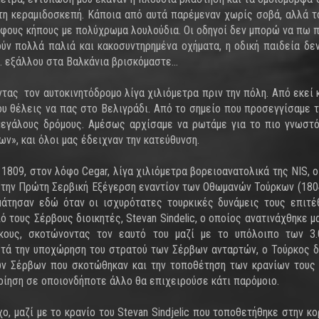
τη κεραμιδοσκεπή. Κάποια από αυτά παρέμεναν χωρίς σοβά, αλλά τ
φους κήπους με πολύχρωμα λουλούδια. Οι οδηγοί δεν μπορώ να πω 
ύν πολλά παλιά και κακοσυντηρημένα οχήματα, η οδική παιδεία δ
… εξάλλου στα Βαλκάνια βρισκόμαστε…
τας τον αυτοκινητόδρομο λίγα χιλιόμετρα πριν την πόλη. Από εκεί 
υ θέλεις να πας στο Βελιγράδι. Από το σημείο που προσεγγίσαμε τ
 μεγάλους δρόμους. Αμέσως αρχίσαμε να ρωτάμε για το πιο γνωστ
ων», και όλοι μας έδειχναν την κατεύθυνση.
 1809, στον λόφο Cegar, λίγα χιλιόμετρα βορειοανατολικά της NIS, ο
στην Πρώτη Σερβική Εξέγερση εναντίον των Οθωμανών Τούρκων (180
μάτησαν εδώ όταν οι ισχυρότατες τουρκικές δυνάμεις τους επιτέ
τους Σέρβους διοικητές, Stevan Sindelic, ο οποίος ανατινάχθηκε μα
ρκους, σκοτώνοντας τον εαυτό του μαζί με το υπόλοιπο των 3.
ετά την υποχώρηση του στρατού των Σέρβων ανταρτών, ο Τούρκος δ
των Σέρβων που σκοτώθηκαν και την τοποθέτηση των κρανίων τους
οίηση σε οποιονδήποτε άλλο θα επιχειρούσε κάτι παρόμοιο.
ο, μαζί με το κρανίο του Stevan Sindjelic που τοποθετήθηκε στην κο