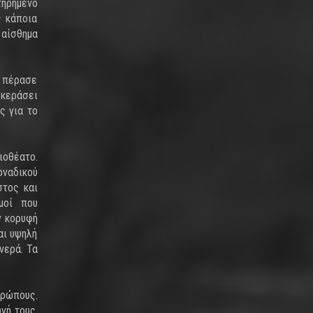
τηρημένο
ς κάποια
αίσθημα
ή πέρασε
 κεράσει
ς για το
ιοθέατο.
οναδικού
στος και
μοί που
ν κορυφή
αι υψηλή
νερά. Τα
θρώπους.
γή τους.