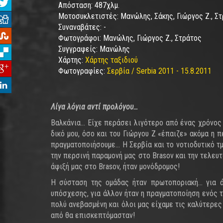
Απόσταση:
487χλμ.
Μοτοσυκλετιστές:
Μανώλης, Σάκης, Γιώργος Ζ., Σ
Συναναβάτες:
-
Φωτογράφοι:
Μανώλης, Γιώργος Ζ., Στράτος
Συγγραφείς:
Μανώλης
Χάρτης:
Χάρτης ταξιδιού
Φωτογραφίες:
Σερβία / Serbia 2011 - 15.8.2011
Λίγα λόγια αντί προλόγου…
Βαλκάνια… Είχε περάσει λιγότερο από ένας χρόνος 
δικό μου, όσο και του Γιώργου Z «έπαιζε» ακόμα η 
πραγματοποιήσουμε… Η Σερβία και το νοτιοδυτικό τ
την περσινή παραμονή μας στο Brasov και την τελε
άφιξή μας στο Brasov, ήταν μονόδρομος!
Η σύσταση της ομάδας ήταν πρωτοποριακή… για ά
υπόσχεσης, για άλλον ήταν η πραγματοποίηση ενός τ
πολύ ανεβασμένη και όλοι μας είχαμε τις καλύτερες
από θα επισκεπτόμασταν!