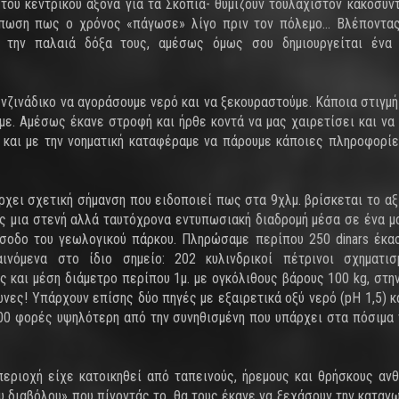
 του κεντρικού άξονα για τα Σκόπια- θυμίζουν τουλάχιστον κακοσυν
τύπωση πως ο χρόνος «πάγωσε» λίγο πριν τον πόλεμο… Βλέποντα
ς την παλαιά δόξα τους, αμέσως όμως σου δημιουργείται ένα 
ενζινάδικο να αγοράσουμε νερό και να ξεκουραστούμε. Κάποια στιγμ
αμε. Αμέσως έκανε στροφή και ήρθε κοντά να μας χαιρετίσει και να
η και με την νοηματική καταφέραμε να πάρουμε κάποιες πληροφορίε
ρχει σχετική σήμανση που ειδοποιεί πως στα 9χλμ. βρίσκεται το αξ
ς μια στενή αλλά ταυτόχρονα εντυπωσιακή διαδρομή μέσα σε ένα μ
ίσοδο του γεωλογικού πάρκου. Πληρώσαμε περίπου 250 dinars έκα
νόμενα στο ίδιο σημείο: 202 κυλινδρικοί πέτρινοι σχηματισ
ς και μέση διάμετρο περίπου 1μ. με ογκόλιθους βάρους 100 kg, στη
νες! Υπάρχουν επίσης δύο πηγές με εξαιρετικά οξύ νερό (pH 1,5) κ
000 φορές υψηλότερη από την συνηθισμένη που υπάρχει στα πόσιμα 
περιοχή είχε κατοικηθεί από ταπεινoύς, ήρεμους και θρήσκους αν
υ διαβόλου» που πίνοντάς το, θα τους έκανε να ξεχάσουν την καταγω