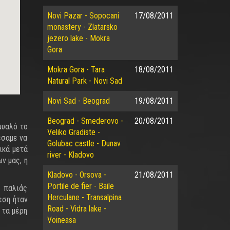
Novi Pazar - Sopocani
17/08/2011
monastery - Zlatarsko
jezero lake - Mokra
Gora
Mokra Gora - Tara
18/08/2011
Natural Park - Novi Sad
Novi Sad - Beograd
19/08/2011
Beograd - Smederovo -
20/08/2011
μυαλό το
Veliko Gradiste -
έσαμε να
Golubac castle - Dunav
ικά μετά
river - Kladovo
ν μας, η
Kladovo - Orsova -
21/08/2011
Portile de fier - Baile
α παλιάς
Herculane - Transalpina
εση ήταν
Road - Vidra lake -
 τα μέρη
Voineasa