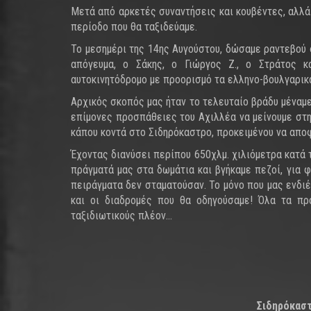
Μετά από αρκετές συναντήσεις και κουβέντες, αλλά
περίοδο που θα ταξιδεύαμε.
Το μεσημέρι της 14ης Αυγούστου, δώσαμε ραντεβού 
απόγευμα, ο Σάκης, ο Γιώργος Ζ., ο Στράτος 
αυτοκινητόδρομο με προορισμό τα ελληνο-βουλγαρικά
Αρχικός σκοπός μας ήταν το τελευταίο βράδυ μέναμ
επίμονες προσπάθειες του Αχιλλέα να μείνουμε στ
κάπου κοντά στο Σιδηρόκαστρο, προκειμένου να απο
Έχοντας διανύσει περίπου 650χλμ. χιλιόμετρα κατά 
πράγματά μας στα δωμάτια και βγήκαμε πεζοί, για 
πειράγματα δεν σταματούσαν. Το μόνο που μας ενδι
και οι διαδρομές που θα οδηγούσαμε! Όλα τα πρ
ταξιδιωτικούς πλέον…
Σιδηρόκαστ