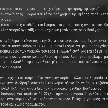
υ οφείλεται ενδεχομένως στα χιλιόμετρα της προηγούμενης μέρας.
ν μονοτονία τους… Παρόλα αυτά το πρόγραμμα της ημέρας προέβλεπ
ερήσεις.
ν ο συνοριακός σταθμός του Προμαχώνα με τις τόσες αναμνήσεις. Κά
λέον αφορολόγητα!!!) και συνεχίσαμε μπαίνοντας στην Βουλγαρία.
να πρόβλημα. Φτάνοντας στην Sofia ανακαλύψαμε πως έχουν γίνει
ατος αυτοκινητοδρόμου είχε ως αποτέλεσμα να μην προσεγγίσο
ραπλεύρως των γραμμών του τραμ. Η αλλαγή αυτή μας μπέρδεψε. Η
ήθεια ενός ντόπιου μοτοσικλετιστή έδωσε λύση στο πρόβλημά μ
ε να ακολουθήσουμε την εθνική μέχρι το σημείο που στένευε ο δρ
 για Beograd.
αν καλής κατάστασης δρόμο. Δεν ήταν φαρδύς, αλλά η κυκλοφορία ήτ
εκριμένη διαδρομή αποτελεί τον κύριο άξονα όλων όσων ταξιδε
α KALOTINA, που αποτελεί τον συνοριακό σταθμό Βουλγαρίας – 
διαδρομή για περίπου 10-20χλμ. πριν το συνοριακό φυλάκιο. Φ
ερίμεναν καρτερικά να περάσουν τα σύνορα. Ευτυχώς για εμάς τα 
τομα και χωρίς προβλήματα.