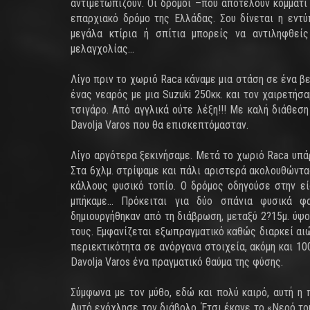
αντιμετωπίζουν. Οι δρόμοι –που αποτελούν κομμάτι
επαρχιακό δρόμο της Ελλάδας. Σου δίνεται η εν
μεγάλα κτίρια ή σπίτια μπορείς να αντιληφθεί
μελαγχολίας…
Λίγο πριν το χωριό Raca κάναμε μια στάση σε ένα β
ένας νεαρός με μια Suzuki 250κκ. και τον χαιρετήσ
τσιγάρο. Από αγγλικά ούτε λέξη!!! Με καλή διάθεσ
Davolja Varos που θα επισκεπτόμασταν.
Λίγο αργότερα ξεκινήσαμε. Μετά το χωριό Raca υπά
Στα 6χλμ. στρίψαμε και πάλι αριστερά ακολουθώντα
κάλλους φυσικό τοπίο. Ο δρόμος οδηγούσε στην ε
μπήκαμε… Πρόκειται για δύο σπάνια φυσικά φαι
δημιουργήθηκαν από τη διάβρωση, μεταξύ 2?15μ. ύψο
τους. Εμφανίζεται εξωπραγματικό καθώς διαρκεί αιώ
περιεκτικότητα σε ανόργανα στοιχεία, ακόμη και 1
Davolja Varos ένα πραγματικό θαύμα της φύσης.
Σύμφωνα με τον μύθο, εδώ και πολύ καιρό, αυτή η 
Αυτό ενόχλησε τον διάβολο. Έτσι έκανε το «Νερό το