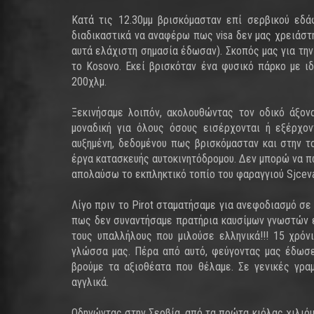
Κατά τις 12.30μμ βρισκόμασταν επί σερβικού εδάφ
διαδικαστικά να αναφέρω πως visa δεν μας χρειάστη
αυτά ελάχιστη σημασία έδωσαν). Σκοπός μας για την
το Kosovo. Εκεί βρισκόταν ένα φυσικό πάρκο με ι
200χλμ.
Ξεκινήσαμε λοιπόν, ακολουθώντας τον οδικό άξονα
μοναδική για όλους όσους εισέρχονται ή εξέρχον
αυξημένη, δεδομένου πως βρισκόμασταν και στην το
έργα κατασκευής αυτοκινητόδρομου. Δεν μπορώ να π
απολαύσω το εκπληκτικό τοπίο του φαραγγιού Sjcevac
Λίγο πριν το Pirot σταματήσαμε για ανεφοδιασμό σε 
πως δεν συναντήσαμε πρατήρια καυσίμων γνωστών ετα
τους υπαλλήλους που μιλούσε ελληνικά!!! 15 χρό
γλώσσα μας. Πέρα από αυτό, φεύγοντας μας έδωσε
βρούμε τα αξιοθέατα που θέλαμε. Σε γενικές γρα
αγγλικά.
Οδηγώντας στην Σερβία, από τα πρώτα κιόλας χιλιό