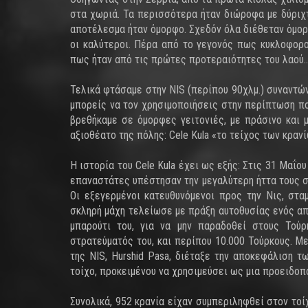
στα χωριά. Τα περισσότερα ήταν διώροφα με δύριχ
αποτέλεσμα ήταν όμορφο. Σχεδόν όλα διέθεταν όμορ
οι καλύτεροι. Πέρα από το γεγονός πως κυκλοφορο
πως ήταν από τις πρώτες προτεραιότητες του λαού
Τελικά φτάσαμε στην NIS (περίπου 90χλμ.) συναντών
μπορείς να τον χρησιμοποιήσεις στην περίπτωση πο
βρεθήκαμε σε όμορφες γειτονιές, με πράσινο και
αξιοθέατο της πόλης: Cele Kula «το τείχος των κρανί
Η ιστορία του Cele Kula έχει ως εξής: Στις 31 Μαΐου
επαναστάτες υπέστησαν την μεγαλύτερη ήττα τους 
Οι εξεγερμένοι κατευθυνόμενοι προς την Νις, στα
σκληρή μάχη τελείωσε με πράξη αυτοθυσίας ενός από 
μπαρούτι του, για να μην παραδοθεί στους Τού
στρατεύματός του, και περίπου 10.000 Τούρκους. Μ
της NIS, Hurshid Pasa, διέταξε την αποκεφάλιση 
τοίχο, προκειμένου να χρησιμεύσει ως μια προειδοπ
Συνολικά, 952 κρανία είχαν συμπεριληφθεί στον τοίχ