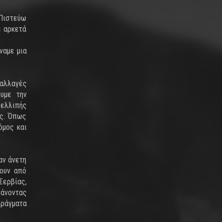
 Πιστεύω
ε αρκετά
ναμε μια
 αλλαγές
υμε την
 ελλιπής
ας. Όπως
όμος και
αν άνετη
ύουν από
Σερβίας,
τάνοντας
πράγματα