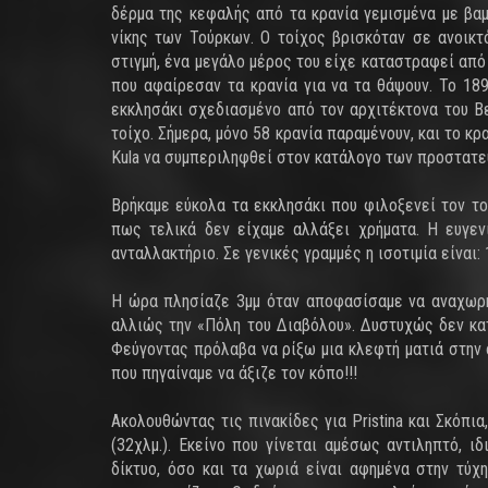
δέρμα της κεφαλής από τα κρανία γεμισμένα με βα
νίκης των Τούρκων. Ο τοίχος βρισκόταν σε ανοικτ
στιγμή, ένα μεγάλο μέρος του είχε καταστραφεί απ
που αφαίρεσαν τα κρανία για να τα θάψουν. Το 18
εκκλησάκι σχεδιασμένο από τον αρχιτέκτονα του Βελ
τοίχο. Σήμερα, μόνο 58 κρανία παραμένουν, και το κρ
Kula να συμπεριληφθεί στον κατάλογο των προστατ
Βρήκαμε εύκολα τα εκκλησάκι που φιλοξενεί τον το
πως τελικά δεν είχαμε αλλάξει χρήματα. Η ευγε
ανταλλακτήριο. Σε γενικές γραμμές η ισοτιμία είναι: 1
Η ώρα πλησίαζε 3μμ όταν αποφασίσαμε να αναχωρήσ
αλλιώς την «Πόλη του Διαβόλου». Δυστυχώς δεν κα
Φεύγοντας πρόλαβα να ρίξω μια κλεφτή ματιά στην 
που πηγαίναμε να άξιζε τον κόπο!!!
Ακολουθώντας τις πινακίδες για Pristina και Σκόπια
(32χλμ.). Εκείνο που γίνεται αμέσως αντιληπτό, ι
δίκτυο, όσο και τα χωριά είναι αφημένα στην τύχ