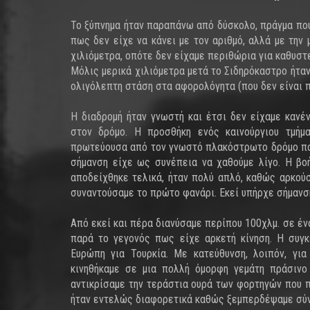
Το ξύπνημα ήταν παραπάνω από δύσκολο, πράγμα πο
πως δεν είχε να κάνει με τον αριθμό, αλλά με τη
χιλιόμετρα, οπότε δεν είχαμε περιθώρια για καθυστ
Μόλις μερικά χιλιόμετρα μετά το Σιδηρόκαστρο ήτα
ολιγόλεπτη στάση στα αφορολόγητα (που δεν είναι π
Η διαδρομή ήταν γνωστή και έτσι δεν είχαμε κανέ
στον δρόμο. Η προσθήκη ενός καινούργιου τμήμ
πρωτεύουσα από τον γνωστό πλακόστρωτο δρόμο πα
σήμανση είχε ως συνέπεια να χαθούμε λίγο. Η βο
αποδείχθηκε τελικά, ήταν πολύ απλό, καθώς αρκούσ
συναντούσαμε το πρώτο φανάρι. Εκεί υπήρχε σήμανση
Από εκεί και πέρα διανύσαμε περίπου 100χλμ. σε έν
παρά το γεγονός πως είχε αρκετή κίνηση. Η συγκ
Ευρώπη για Τουρκία. Με κατεύθυνση, λοιπόν, γι
κινηθήκαμε σε μια πολλή όμορφη γεμάτη πράσινο 
αντικρίσαμε την τεράστια ουρά των φορτηγών που π
ήταν εντελώς διαφορετικά καθώς ξεμπερδέψαμε σύν