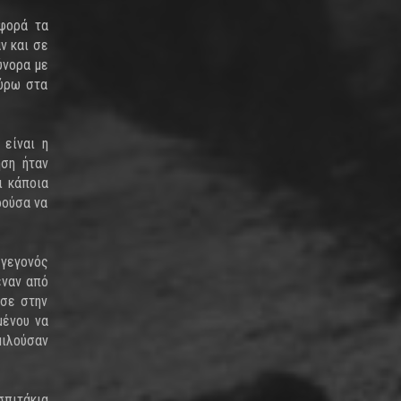
αφορά τα
ν και σε
ύνορα με
γύρω στα
 είναι η
ηση ήταν
ι κάποια
ρούσα να
 γεγονός
έναν από
ησε στην
μένου να
μιλούσαν
σπιτάκια