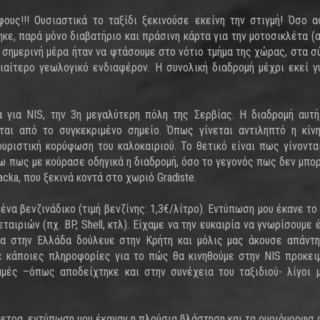
ους!!! Ουσιαστικά το ταξίδι ξεκινούσε εκείνη την στιγμή! Όσο 
κε, παρά μόνο διαβατήριο και πράσινη κάρτα για την μοτοσικλέτα (α
 σημερινή μέρα ήταν να φτάσουμε στo νότιο τμήμα της χώρας, στα σ
διαίτερο γεωλογικό ενδιαφέρον. Η συνολική διαδρομή μέχρι εκεί 
 για NIS, την 3η μεγαλύτερη πόλη της Σερβίας. Η διαδρομή αυτή
ται από το συγκεκριμένο σημείο. Όπως γίνεται αντιληπτό η κίν
υριστική κορύφωση του καλοκαιριού. Το θετικό είναι πως γίνοντα
ω πως με κούρασε οδηγικά η διαδρομή, όσο το γεγονός πως δεν μπο
ka, που ξεκινά κοντά στο χωριό Gradiste.
ένα βενζινάδικο (τιμή βενζίνης: 1,3€/λίτρο). Εντύπωση μου έκανε το
ιριών (πχ. BP, Shell, κτλ). Είχαμε να την ευκαιρία να γνωρίσουμε 
νια στην Ελλάδα δούλευε στην Κρήτη και μόλις μας άκουσε απάντ
 κάποιες πληροφορίες για το πώς θα κινηθούμε στην NIS προκει
μμές –όπως αποδείχτηκε και στην συνέχεια του ταξιδιού- λίγοι 
μετρα, εντύπωση μου έκαναν η πλούσια βλάστηση και τα ομοιόμορφα 