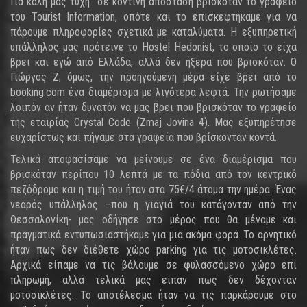
Για καλή μας τύχη σε κοντινή απόσταση βρισκόταν το γραφείο
του Tourist Information, οπότε και το επισκεφτήκαμε για να
πάρουμε πληροφορίες σχετικά με καταλύματα. Η εξυπηρετική
υπάλληλος μας πρότεινε το Hostel Hedonist, το οποίο το είχα
βρει και εγώ από Ελλάδα, αλλά δεν ήξερα που βρισκόταν. Ο
Γιώργος Ζ, όμως, την προηγούμενη μέρα είχε βρει από το
booking.com ένα διαμέρισμα με λιγότερα λεφτά. Την ρωτήσαμε
λοιπόν αν ήταν δυνατόν να μας βρει που βρισκόταν το γραφείο
της εταιρίας Crystal Code (Zmaj Jovina 4). Μας εξυπηρέτησε
ευχαρίστως και πήγαμε στα γραφεία που βρίσκονταν κοντά.
Τελικά αποφασίσαμε να μείνουμε σε ένα διαμέρισμα που
βρισκόταν περίπου 10 λεπτά με τα πόδια από τον κεντρικό
πεζόδρομο και η τιμή του ήταν στα 75€/4 άτομα την ημέρα. Ένας
νεαρός υπάλληλος –που η γιαγιά του κατάγονταν από την
Θεσσαλονίκη- μας οδήγησε στο μέρος που θα μέναμε και
πραγματικά εντυπωσιαστήκαμε για μια ακόμα φορά. Το αρνητικό
ήταν πως δεν διέθετε χώρο parking για τις μοτοσικλέτες.
Αρχικά είπαμε να τις βάλουμε σε φυλασσόμενο χώρο επί
πληρωμή, αλλά τελικά μας είπαν πως δεν δέχονταν
μοτοσικλέτες. Το αποτέλεσμα ήταν να τις παρκάρουμε στο