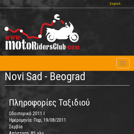
Παράκαμψη
English
προς
το
κυρίως
περιεχόμενο
Toggl
naviga
Novi Sad - Beograd
Πληροφορίες Ταξιδιού
Οδοιπορικό 2011 I
Ημερομηνία:
Παρ, 19/08/2011
Σερβία
Απόσταση:
85 χλμ.