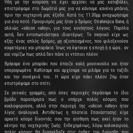
Ήδη με την κούραση να έχει αρχίσει να μας καταβάλει,
επιστρέψαμε στο δωμάτιό μας για να κάνουμε κανένα μπάνιο,
πριν την νυχτερινή μας έξοδο. Κατά τις 11.30μμ αναχωρήσαμε
για ένα ποτό. Προορισμός μας ήταν ο δρόμος Strahinijica Bana, ή
αλλιώς «silicon valley», για τους ευνόητους λόγους. Παρόλα
αυτά, δεν εντυπωσιάστηκα ιδιαιτέρως. Το σκηνικό είχε ως
εξής: ένας απλός δρόμος, μη αξιοποιημένος, που φιλοξενούσε
καφετέριες και μπαράκια. Ίσως να έφταιγε η εποχή ή η ώρα… αν
και νομίζω πως απλά δεν πάνε οι ντόπιοι πλέον.
Βρήκαμε ένα μπαράκι που έπαιζε καλή μουσικούλα και ήταν
υπερυψωμένο. Καθίσαμε και αρχίσαμε να μιλάμε για το ταξίδι
και την συνέχειά του… Η ώρα είχε πάει πλέον 2πμ όταν
επιστρέψαμε στο σπίτι.
Σε γενικές γραμμές, από όσες περιοχές περάσαμε το ίδιο
βράδυ παρατήρησα πως ο υπήρχε πολύς κόσμος που
κυκλοφορούσε, αλλά στην περιοχή της «silicon valley» ήταν
λίγος αναλογικά. Αντιθέτως η πλατεία Επανάστασης είχε
αρκετό κόσμο δίνοντάς σου την αίσθηση πως εκεί ήταν το
κέντρο της νυχτερινής ζωής. Ενδεχομένως, λόγω καλοκαιριού,
πολύς κόσμος θα διασκέδαζε στις όχθες του Δούναβη, που