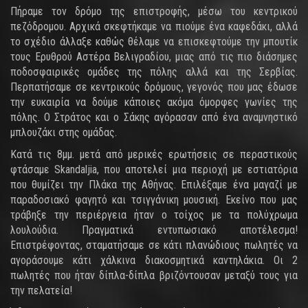
Πήραμε τον δρόμο της επιστροφής, μέσω του κεντρικού
πεζόδρομου. Αρχικά σκεφτήκαμε να πιούμε ένα καφεδάκι, αλλά
το σχέδιο άλλαξε καθώς θέλαμε να επισκεφτούμε την μπουτίκ
τους Ερυθρού Αστέρα Βελιγραδίου, μιας από τις πιο διάσημες
ποδοσφαιρικές ομάδες της πόλης αλλά και της Σερβίας.
Περπατήσαμε σε κεντρικούς δρόμους, γεγονός που μας έδωσε
την ευκαιρία να δούμε κάποιες ακόμα όμορφες γωνίες της
πόλης. Ο Στράτος και ο Σάκης αγόρασαν από ένα αναμνηστικό
μπλουζάκι στης ομάδας.
Κατά τις 8μμ. μετά από μερικές ερωτήσεις σε περαστικούς
φτάσαμε Skandaljia, που αποτελεί μια περιοχή με εστιατόρια
που θυμίζει την Πλάκα της Αθήνας. Επιλέξαμε ένα μαγαζί με
παραδοσιακό φαγητό και τσιγγάνικη μουσική. Εκείνο που μας
τράβηξε την περιέργεια ήταν ο τοίχος με τα πολύχρωμα
λουλούδια. Πραγματικά εντυπωσιακό αποτέλεσμα!
Επιστρέφοντας, σταματήσαμε σε κάτι πλανώδιους πωλητές να
αγοράσουμε κάτι χάλκινα διακοσμητικά καντηλάκια. Οι 2
πωλητές που ήταν δίπλα-δίπλα βριζόντουσαν μεταξύ τους για
την πελατεία!