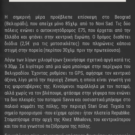
Η σημερινή μέρα προέβλεπε επίσκεψη στο Beograd
(Βελιγράδι), που απείχε μόνο 85χλμ. από το Novi Sad. Τις δύο
πόλεις ενώνει ο αυτοκινητόδρομος Ε75, που έρχεται από την
Ελλάδα και φτάνει στην κεντρική Ευρώπη. Ο δρόμος διαθέτει
διόδια (2,5€ για τις μοτοσικλέτες) που πληρώνεις κάποια
στιγμή στην πορεία (περίπου 30χλμ. πριν την πρωτεύουσα).
Λόγω των λίγων χιλιομέτρων ξεκινήσαμε σχετικά αργά κατά τις
9.30μμ. Σε λιγότερο από μια ώρα μπαίναμε στην περίχωρα του
Βελιγραδίου. Έχοντας ρυθμίσει το GPS, αφήσαμε τον κεντρικό
άξονα, λίγο μετά την περιοχή Zenum, η οποία είναι γνωστή για
τις ψαροταβέρνες της. Κινούμενοι παράλληλα με τον ποταμό,
αλλά χωρίς να τον βλέπουμε, φτάσαμε στην γέφυρα που ενώνει
τα δυο πλευρές του ποταμού Savva και ουσιαστικά μπήκαμε στο
παλαιό κομμάτι της πόλης, την περιοχή Stari Grad. Τυχαία το
σημείο προορισμού -που είχαμε ορίσει- ήταν πλατεία Republike.
Σταματήσαμε στην αρχή της Knez Mihailova, του κεντρικότερου
και του πιο γνωστού πεζόδρομου της πόλης.