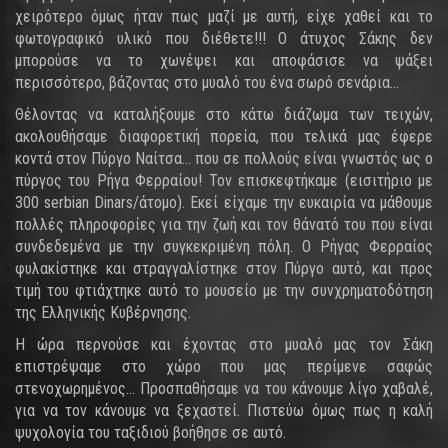
χειρότερο όμως ήταν πως μαζί με αυτή, είχε χαθεί και το
φωτογραφικό υλικό που διέθετε!!! Ο άτυχος Σάκης δεν
μπορούσε να το χωνέψει και αποφάσισε να ψάξει
περισσότερο, βάζοντας στο μυαλό του ένα σωρό σενάρια…
Θέλοντας να καταλήξουμε στο κάτω διάζωμα των τειχών,
ακολουθήσαμε διαφορετική πορεία, που τελικά μας έφερε
κοντά στον Πύργο Ναίτσα… που σε πολλούς είναι γνωστός ως ο
πύργος του Ρήγα Φερραίου! Τον επισκεφτήκαμε (εισιτήριο με
300 serbian Dinars/άτομο). Εκεί είχαμε την ευκαιρία να μάθουμε
πολλές πληροφορίες για την ζωή και τον θάνατό του που είναι
συνδεδεμένα με την συγκεκριμένη πόλη. Ο Ρήγας Φερραίος
φυλακίστηκε και στραγγαλίστηκε στον Πύργο αυτό, και προς
τιμή του φτιάχτηκε αυτό το μουσείο με την συνχρηματοδότηση
της Ελληνικής Κυβέρνησης.
Η ώρα περνούσε και έχοντας στο μυαλό μας τον Σάκη
επιστρέψαμε στο χώρο που μας περίμενε σαφώς
στενοχωρημένος… Προσπαθήσαμε να του κάνουμε λίγο χαβαλέ,
για να τον κάνουμε να ξεχαστεί. Πιστεύω όμως πως η καλή
ψυχολογία του ταξιδιού βοήθησε σε αυτό.