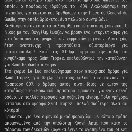
οποίου ο πρόδρομος ιδρύθηκε το 1409. Ακολουθήσαμε τις
πινακίδες για κέντρο και βρεθήκαμε στην Place du General de
Gaulle, στην οποία βρίσκεται ένα πελώριο συντριβάνι.
Καθίσαμε σε ένα από τα πολυάριθμα καφέ που υπάρχουν εκεί. Ο
Νίκος με τον Βαγγέλη, έψαξαν να βρουν ένα ιντερνετ καφέ για
να αδειάσουν τις μνήμες των ψηφιακών μηχανών. Δυστυχώς
ήταν ανεπιτυχής η προσπάθεια… αξιοπερίεργο για
φοιτητούπολη!!!. Κατά τις 3.00μμ. αφήσαμε την πόλη και
κινηθήκαμε προς Saint Tropez, ακολουθώντας την κατεύθυνση
για Saint Raphael και Frejus.
Στο χωριό Le Luc ακολουθήσαμε στον επαρχιακό δρόμο για
Saint Tropez, για 35χλμ. Για τους φίλους των ταινιών του
Πράκτορα 007, ο δρόμος αυτός είναι ίδιος με αυτόν της
καταδίωξης του θρυλικού πράκτορα. Πρόκειται για έναν στενό
δρόμο, με πολλές στροφές και αυξημένη κίνηση. Πολύ γρήγορα
φτάσαμε στο όμορφο Saint Tropez... πολλά σκούτερς αλλά και
κότερα!
Πρόκειται για ένα ειρηνικό μικρό ψαροχώρι, με κάποιο τρόπο
απομονωμένο από την υπόλοιπη Κυανή Ακτή, που κατά το
πέρασμα των δεκατιών ξαφνικά έγινε το αγαπημένο του jet set.