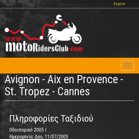
Παράκαμψη
English
προς
το
κυρίως
περιεχόμενο
Toggl
naviga
Avignon - Aix en Provence -
St. Tropez - Cannes
Πληροφορίες Ταξιδιού
Οδοιπορικό 2005 I
Ημερομηνία:
Δευ, 11/07/2005