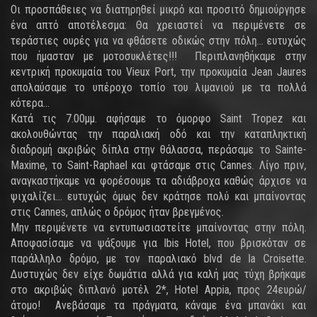
Οι προσπάθειες να διατηρηθεί μικρό και προσιτό δημιούργησε
ένα απτό αποτέλεσμα: Θα χρειαστεί να περιμένετε σε
τεράστιες ουρές για να φθάσετε οδικώς στην πόλη... ευτυχώς
που ήμασταν με μοτοσυκλέτες!!! Περιπλανηθήκαμε στην
κεντρική προκυμαία του Vieux Port, την προκυμαία Jean Jaures
απολαύσαμε το υπέροχο τοπίο του λιμανιού με τα πολλά
κότερα...
Κατά τις 7.00μμ. αφήσαμε το όμορφο Saint Tropez και
ακολουθώντας την παραλιακή οδό και την καταπληκτική
διαδρομή ακριβώς δίπλα στην θάλασσα, περάσαμε το Sainte-
Maxime, το Saint-Raphael και φτάσαμε στις Cannes. Λίγο πριν,
αναγκαστήκαμε να φορέσουμε τα αδιάβροχα καθώς άρχισε να
ψιχαλίζει... ευτυχώς όμως δεν κράτησε πολύ και μπαίνοντας
στις Cannes, απλώς ο δρόμος ήταν βρεγμένος.
Μην περιμένετε να εντυπωσιαστείτε μπαίνοντας στην πόλη.
Αποφασίσαμε να ψάξουμε για Ibis Hotel, που βρισκόταν σε
παράλληλο δρόμο, με τον παραλιακό blvd de la Croisette.
Δυστυχώς δεν είχε δωμάτια αλλά για καλή μας τύχη βρήκαμε
στο ακριβώς διπλανό μοτέλ 2*, Hotel Appia, προς 24ευρώ/
άτομο! Ανεβάσαμε τα πράγματα, κάναμε ένα μπανάκι και