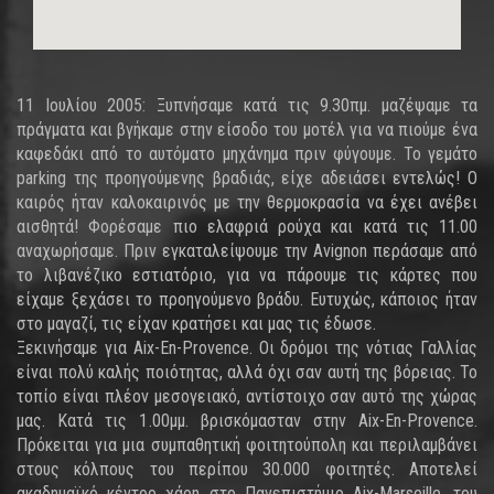
11 Ιουλίου 2005: Ξυπνήσαμε κατά τις 9.30πμ. μαζέψαμε τα
πράγματα και βγήκαμε στην είσοδο του μοτέλ για να πιούμε ένα
καφεδάκι από το αυτόματο μηχάνημα πριν φύγουμε. Το γεμάτο
parking της προηγούμενης βραδιάς, είχε αδειάσει εντελώς! Ο
καιρός ήταν καλοκαιρινός με την θερμοκρασία να έχει ανέβει
αισθητά! Φορέσαμε πιο ελαφριά ρούχα και κατά τις 11.00
αναχωρήσαμε. Πριν εγκαταλείψουμε την Avignon περάσαμε από
το λιβανέζικο εστιατόριο, για να πάρουμε τις κάρτες που
είχαμε ξεχάσει το προηγούμενο βράδυ. Ευτυχώς, κάποιος ήταν
στο μαγαζί, τις είχαν κρατήσει και μας τις έδωσε.
Ξεκινήσαμε για Aix-En-Provence. Οι δρόμοι της νότιας Γαλλίας
είναι πολύ καλής ποιότητας, αλλά όχι σαν αυτή της βόρειας. Το
τοπίο είναι πλέον μεσογειακό, αντίστοιχο σαν αυτό της χώρας
μας. Κατά τις 1.00μμ. βρισκόμασταν στην Aix-En-Provence.
Πρόκειται για μια συμπαθητική φοιτητούπολη και περιλαμβάνει
στους κόλπους του περίπου 30.000 φοιτητές. Αποτελεί
ακαδημαϊκό κέντρο χάρη στο Πανεπιστήμιο Aix-Marseille, του