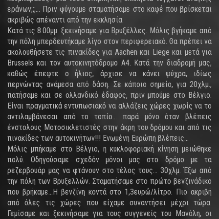
εράνων;;;... Πριν φύγουμε σταματήσαμε στο καφέ που βρίσκεται
ακριβώς απέναντι από την εκκλησία.
Κατά τις 8.00μμ. ξεκινήσαμε για Βρυξέλλες. Μόλις βγήκαμε από
την πόλη μπερδευτήκαμε λίγο στον περιφερειακό. Θα πρέπει να
ακολουθήσετε τις πινακίδες για Aachen και Liege και μετά για
Βrussels και τον αυτοκινητόδρομο Α4. Κατά την διαδρομή μας,
καθώς έπεφτε ο ήλιος, άρχισε να κάνει ψύχρα, ιδίως
περνώντας ανάμεσα από δάση. Σε κάποιο σημείο, για 20χλμ.,
πατήσαμε και σε ολλανδικό έδαφος, πριν μπούμε στο Βέλγιο.
Είναι πραγματικά εντυπωσιακό να αλλάζεις χώρες χωρίς να το
αντιλαμβάνεσαι από το τοπίο... παρά μόνο όταν βλέπεις
ένστολους Μοτοσικλετιστές στην άκρη του δρόμου και από τις
πινακίδες των αυτοκινήτων!!! Ενωμένη Ευρώπη βλέπεις...
Μόλις μπήκαμε στο Βέλγιο, η κυκλοφοριακή κίνηση μειώθηκε
πολύ. Οδηγούσαμε σχεδόν μόνοι μας στο δρόμο με τα
ρεζερβουάρ μας να φτάνουν στο τέλος τους... 30χλμ. Έξω από
την πόλη των Βρυξελλών. Σταματήσαμε στο πρώτο βενζινάδικο
που βρήκαμε...Η βενζίνη κοντά στο 1,3ευρώ/λίτρο. Πιο ακριβή
από όλες τις χώρες που είχαμε συναντήσει μέχρι τώρα.
Γεμίσαμε και ξεκινήσαμε για τους συγγενείς του Μανόλη, οι