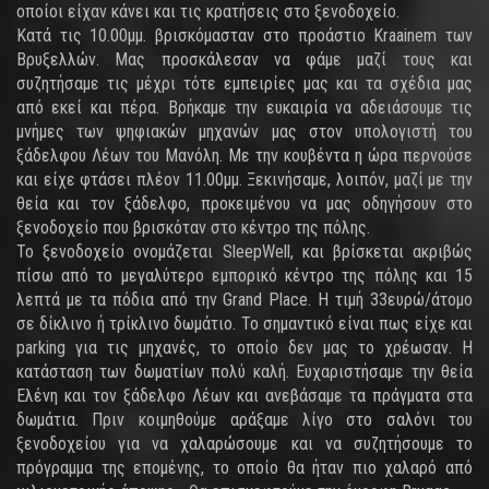
οποίοι είχαν κάνει και τις κρατήσεις στο ξενοδοχείο.
Κατά τις 10.00μμ. βρισκόμασταν στο προάστιο Kraainem των
Βρυξελλών. Μας προσκάλεσαν να φάμε μαζί τους και
συζητήσαμε τις μέχρι τότε εμπειρίες μας και τα σχέδια μας
από εκεί και πέρα. Βρήκαμε την ευκαιρία να αδειάσουμε τις
μνήμες των ψηφιακών μηχανών μας στον υπολογιστή του
ξάδελφου Λέων του Μανόλη. Με την κουβέντα η ώρα περνούσε
και είχε φτάσει πλέον 11.00μμ. Ξεκινήσαμε, λοιπόν, μαζί με την
θεία και τον ξάδελφο, προκειμένου να μας οδηγήσουν στο
ξενοδοχείο που βρισκόταν στο κέντρο της πόλης.
Το ξενοδοχείο ονομάζεται SleepWell, και βρίσκεται ακριβώς
πίσω από το μεγαλύτερο εμπορικό κέντρο της πόλης και 15
λεπτά με τα πόδια από την Grand Place. Η τιμή 33ευρώ/άτομο
σε δίκλινο ή τρίκλινο δωμάτιο. Το σημαντικό είναι πως είχε και
parking για τις μηχανές, το οποίο δεν μας το χρέωσαν. Η
κατάσταση των δωματίων πολύ καλή. Ευχαριστήσαμε την θεία
Ελένη και τον ξάδελφο Λέων και ανεβάσαμε τα πράγματα στα
δωμάτια. Πριν κοιμηθούμε αράξαμε λίγο στο σαλόνι του
ξενοδοχείου για να χαλαρώσουμε και να συζητήσουμε το
πρόγραμμα της επομένης, το οποίο θα ήταν πιο χαλαρό από