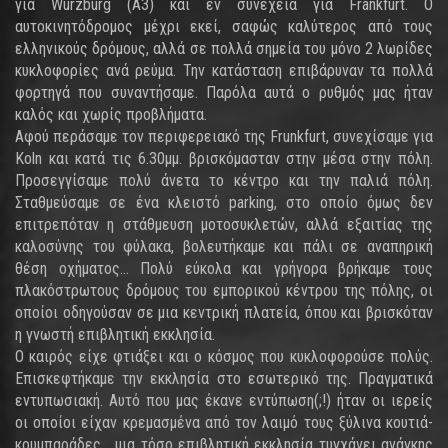
για Wurzburg (A3) και εν συνεχεία για Frankfurt. Ο
αυτοκινητόδρομος μέχρι εκεί, σαφώς καλύτερος από τους
ελληνικούς δρόμους, αλλά σε πολλά σημεία του μόνο 2 λωρίδες
κυκλοφορίες ανά ρεύμα. Την κατάσταση επιβάρυναν τα πολλά
φορτηγά που συναντήσαμε. Παρόλα αυτά ο ρυθμός μας ήταν
καλός και χωρίς προβλήματα.
Αφού περάσαμε τον περιφερειακό της Frunkfurt, συνεχίσαμε για
Koln και κατά τις 6.30μμ. βρισκόμασταν στην μέσα στην πόλη.
Προσεγγίσαμε πολύ άνετα το κέντρο και την παλιά πόλη.
Σταθμεύσαμε σε ένα κλειστό parking, στο οποίο όμως δεν
επιτρεπόταν η στάθμευση μοτοσυκλετών, αλλά εξαιτίας της
καλοσύνης του φύλακα, βολευτήκαμε και πάλι σε αναπηρική
θέση οχήματος... Πολύ εύκολα και γρήγορα βρήκαμε τους
πλακόστρωτους δρόμους του εμπορικού κέντρου της πόλης, οι
οποίοι οδηγούσαν σε μια κεντρική πλατεία, όπου και βρισκόταν
η γνωστή επιβλητική εκκλησία.
Ο καιρός είχε φτιάξει και ο κόσμος που κυκλοφορούσε πολύς.
Επισκεφτήκαμε την εκκλησία στο εσωτερικό της. Πραγματικά
εντυπωσιακή. Αυτό που μας έκανε εντύπωση(;!) ήταν οι ιερείς
οι οποίοι είχαν κρεμασμένα από τον λαιμό τους ξύλινα κουτιά-
κουμπαράδες... μια τόσο επιβλητική εκκλησία τυγχάνει ανάγκης