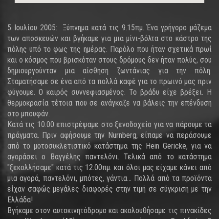
5 Ιουλίου 2005: Ξύπνημα κατά τις 9.15πμ. Ένα γρήγορο μάζεμα
των αποσκευών και βγήκαμε για μια μίνι-βόλτα στο κάστρο της
πόλης υπό το φως της ημέρας. Παρόλο που ήταν σχετικά πρωί
και ο κόσμος που βρισκόταν στους δρόμους δεν ήταν πολύς, σου
δημιουργούνταν μια αίσθηση ζωντάνιας για την πόλη.
Σταματήσαμε σε ένα από τα πολλά καφέ για το πρωινό μας πριν
φύγουμε. Ο καιρός συννεφιασμένος. Το βράδυ είχε βρέξει. Η
θερμοκρασία τέτοια που σε ανάγκαζε να βάλεις την επένδυση
στο μπουφάν.
Κατά τις 10.00 επιστρέψαμε στο ξενοδοχείο για να πάρουμε τα
πράγματα. Πριν αφήσουμε την Nurnberg, είπαμε να περάσουμε
από το μοτοσυκλετιστικό κατάστημα της Hein Gericke, για να
αγοράσει ο Βαγγέλης παντελόνι. Τελικά από το κατάστημα
"ξεκολλήσαμε" κατά τις 12.00πμ. και όλοι μας είχαμε κάνει από
μια αγορά, παντελόνι, μπότες, γάντια... Πολλά από τα προϊόντα
είχαν σαφώς μεγάλες διαφορές στην τιμή σε σύγκριση με την
Ελλάδα!
Βγήκαμε στον αυτοκινητόδρομο και ακολουθήσαμε τις πινακίδες