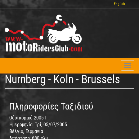
Παράκαμψη
English
προς
το
κυρίως
περιεχόμενο
Toggl
naviga
Nurnberg - Koln - Brussels
Πληροφορίες Ταξιδιού
Οδοιπορικό 2005 I
Ημερομηνία:
Τρί, 05/07/2005
Βέλγιο, Γερμανία
Απόσταση:
680 χλμ.