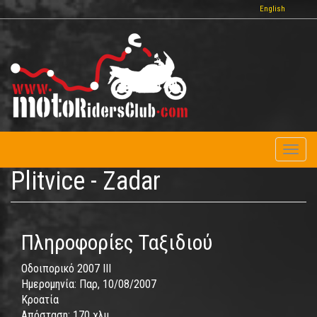
Παράκαμψη
English
προς
το
κυρίως
περιεχόμενο
Toggl
naviga
Plitvice - Zadar
Πληροφορίες Ταξιδιού
Οδοιπορικό 2007 IΙΙ
Ημερομηνία:
Παρ, 10/08/2007
Κροατία
Απόσταση:
170 χλμ.