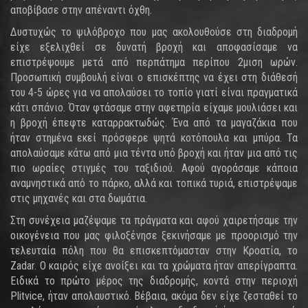
αποβίβασε στην απέναντι όχθη.
Δυστυχώς το ψιλόβροχο που μας ακολουθούσε στη διαδρομή
είχε εξελιχθεί σε δυνατή βροχή και αποφασίσαμε να
επιστρέψουμε μετά από περπάτημα περίπου 2μιση ωρών.
Προσωπική συμβουλή είναι ο επισκέπτης να έχει στη διάθεσή
του 4-5 ώρες για να απολαύσει το τοπίο γιατί είναι πραγματικά
κάτι σπάνιο. Όταν φτάσαμε στην αφετηρία είχαμε μουλιάσει και
η βροχή έπεφτε καταρρακτωδώς. Ένα από τα μαγαζάκια που
ήταν στημένα εκεί πρόσφερε ψητά κοτόπουλα και μπύρα. Τα
απολαύσαμε κάτω από μια τέντα υπό βροχή και ήταν μια από τις
πιο ωραίες στιγμές του ταξιδιού. Αφού αγοράσαμε κάποια
αναμνηστικά από το πάρκο, αλλά και τοπικά τυριά, επιστρέψαμε
στις μηχανές και στα δωμάτια.
Στη συνέχεια μαζέψαμε τα πράγματα και αφού χαιρετήσαμε την
οικογένεια που μας φιλοξένησε ξεκινήσαμε με προορισμό την
τελευταία πόλη που θα επισκεπτόμασταν στην Κροατία, το
Zadar. Ο καιρός είχε ανοίξει και τα χρώματα ήταν απερίγραπτα.
Ειδικά το πρώτο μέρος της διαδρομής, κοντά στην περιοχή
Plitvice, ήταν απολαυστικό. Βέβαια, ακόμα δεν είχε ζεσταθεί το