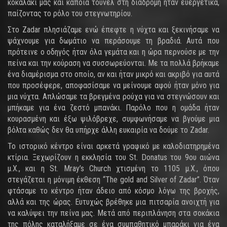
κοκαλάκι μας και κάποια τούνελ στη διαδρομή ήταν ευεργετικά,
παίζοντας το ρόλο του στεγνωτηρίου.
Στο Zadar πλησιάζαμε ενώ έπεφτε η νύχτα και ξεκινήσαμε να
ψάχνουμε για δωμάτιο να περάσουμε τη βραδιά. Αυτά που
πρότεινε ο οδηγός ήταν όλα γεμάτα και η ώρα περνούσε με την
πείνα και την κούραση να συσσωρεύονται. Με τα πολλά βρήκαμε
ένα διαμέρισμα στο οποίο, αν και ήταν μικρό και ακριβό για αυτά
που προσέφερε, αποφασίσαμε να μείνουμε αφού ήταν μόνο για
μια νύχτα. Απλώσαμε τα βρεγμένα ρούχα για να στεγνώσουν και
μπήκαμε για ένα ζεστό μπανάκι. Παρόλο που η ομάδα ήταν
κουρασμένη και έξω ψιλόβρεχε, συμφωνήσαμε να βγούμε μια
βόλτα καθώς δεν θα υπήρχε άλλη ευκαιρία να δούμε το Zadar.
Το ιστορικό κέντρο είναι αρκετά γραφικό με καλοδιατηρημένα
κτίρια. Ξεχωρίζουν η εκκλησία του St. Donatus του 9ου αιώνα
μ.Χ., και η St. Mray’s Church χτισμένη το 1105 μ.Χ., όπου
στεγάζεται η μόνιμη έκθεση “The gold and Silver of Zadar”. Όταν
φτάσαμε το κέντρο ήταν άδειο από κόσμο λόγω της βροχής,
αλλά και της ώρας. Ευτυχώς βρέθηκε μια πιτσαρία ανοιχτή για
να καλύψει την πείνα μας. Μετά από περιπλάνηση στα σοκάκια
της πόλης καταλήξαμε σε ένα συμπαθητικό μπαράκι για ένα