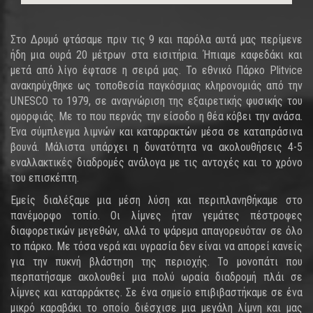
Στο Δρυμό φτάσαμε πριν τις 9 και παρόλα αυτά μας περίμενε
ήδη μια ουρά 20 μέτρων στα εισιτήρια. Ήπιαμε καφεδάκι και
μετά από λίγο έφτασε η σειρά μας. Το εθνικό Πάρκο Plitvice
ανακηρύχθηκε ως τοποθεσία παγκόσμιας κληρονομιάς από την
UNESCO το 1979, σε αναγνώριση της εξαιρετικής φυσικής του
ομορφιάς. Με το που περνάς την είσοδο η θέα κόβει την ανάσα.
Ένα σύμπλεγμα λιμνών και καταρρακτών μέσα σε καταπράσινα
βουνά. Μάλιστα υπάρχει η δυνατότητα να ακολουθήσεις 4-5
εναλλακτικές διαδρομές ανάλογα με τις αντοχές και το χρόνο
του επισκέπτη.
Εμείς διαλέξαμε μια μέση λύση και περιπλανηθήκαμε στο
πανέμορφο τοπίο. Οι λίμνες ήταν γεμάτες πέστροφες
διαφορετικών μεγεθών, αλλά το ψάρεμα απαγορευόταν σε όλο
το πάρκο. Με τόσα νερά και υγρασία δεν είναι να απορεί κανείς
για την πυκνή βλάστηση της περιοχής. Το μονοπάτι που
περπατήσαμε ακολουθεί μια πολύ ωραία διαδρομή πλάι σε
λίμνες και καταρράκτες. Σε ένα σημείο επιβιβαστήκαμε σε ένα
μικρό καραβάκι το οποίο διέσχισε μια μεγάλη λίμνη και μας