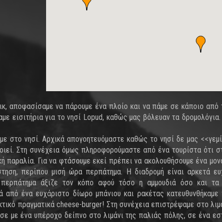
ικ, αποφασίσαμε να πάρουμε ένα πλοίο και να πάμε σε κάποιο από 
αμε εισιτήρια για το νησί Lopud, καθώς μας βόλευαν τα δρομολόγια.
ε στο νησί. Αρχικά απογοητευόμαστε καθώς το νησί δε μας <<γεμί
οποιεί. Στη συνέχεια όμως πληροφορούμαστε από ένα τουρίστα ότι σ
κή παραλία. Για να φτάσουμε εκεί πρέπει να ακολουθήσουμε ένα μον
ηση, περίπου μισή ώρα περπάτημα. Η διαδρομή είναι αρκετά ευ
 περπάτημα άξιζε τον κόπο αφού τόσο η αμμουδιά όσο και τα 
ά από ένα ευχάριστο δίωρο μπάνιου και ρακέτας κατευθυνθήκαμε
κτικό πραγματικά cheese-burger! Στη συνέχεια επιστρέψαμε στο λιμ
ισε με ένα υπέροχο δείπνο στο λιμάνι της παλιάς πόλης, σε ένα εσ