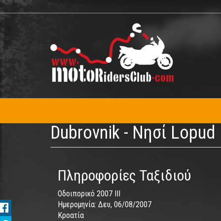
Παράκαμψη
προς
το
κυρίως
περιεχόμενο
Dubrovnik - Nησί Lopud
Πληροφορίες Ταξιδιού
Οδοιπορικό 2007 IΙΙ
Ημερομηνία:
Δευ, 06/08/2007
Κροατία