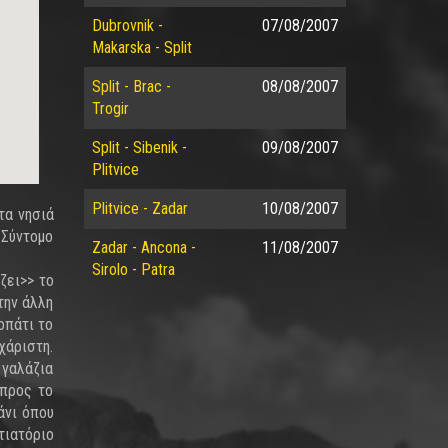
Dubrovnik -
07/08/2007
Makarska - Split
Split - Brac -
08/08/2007
Trogir
Split - Sibenik -
09/08/2007
Plitvice
Plitvice - Zadar
10/08/2007
τα νησιά
 Σύντομο
Zadar - Ancona -
11/08/2007
Sirolo - Patra
ζει>> το
την άλλη
οπάτι το
χάριστη.
γαλάζια
 προς το
άνι όπου
τιατόριο