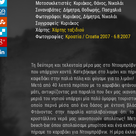
Μοτοσυκλετιστές:
Κυριάκος, Θάνος, Νικολάι
Συναναβάτες:
Δήμητρα, Θοδωρής, Πασχαλιά
Φωτογράφοι:
Κυριάκος, Δήμητρα, Νικολάι
Συγγραφείς:
Κυριάκος
Χάρτης:
Χάρτης ταξιδιού
Φωτογραφίες:
Κροατία / Croatia 2007 - 6.8.2007
Τη δεύτερη και τελευταία μέρα μας στο Ντουμπρόβν
που υπάρχουν κοντά. Κατεβήκαμε στο λιμάνι και πήρ
καφεδάκι στην παλιά πόλη και φύγαμε για το λιμάνι!
Μετά από 40 λεπτά περίπου με το καραβάκι φτάνουμ
μάτι, αντικρίζοντας μια παραλία που δεν μας ικαν
μεριά του νησιού υπάρχει μία πολύ όμορφη τουριστι
οποίο περνά μέσα από ένα δάσος με έντονη βλάστ
Φτάνοντας στην παραλία καταλαβαίνουμε ότι το
κρυστάλλινα νερά μας ικανοποιούν απολύτως! Μετ
beach-bar όπου απολαύσαμε μπυρίτσα και ένα εκπλη
πήραμε το καραβάκι για Ντουμπρόβνικ. Η μέρα έκλε