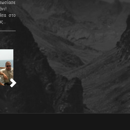
υπωσίασε
άνι!
λτα στο
...