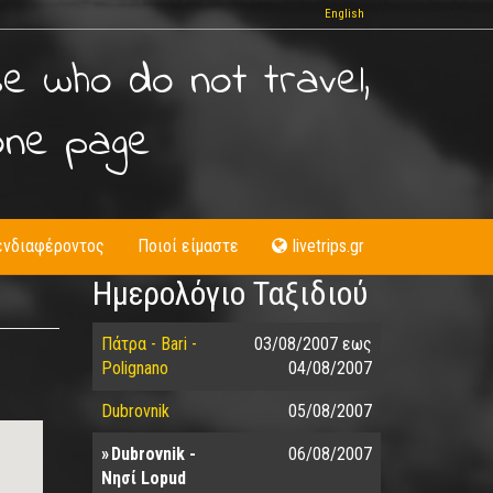
English
se who do not travel,
one page
ενδιαφέροντος
Ποιοί είμαστε
livetrips.gr
Ημερολόγιο Ταξιδιού
Πάτρα - Bari -
03/08/2007
εως
Polignano
04/08/2007
Dubrovnik
05/08/2007
Dubrovnik -
06/08/2007
Nησί Lopud