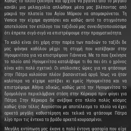
Καθώς το πλοίο ξεκίνησε και άρχισε να βγαίνει από το μεγάλο
κανάλι μια μελαγχολία απλώθηκε μέσα μας βλέποντας από
μακριά την πλατεία του Αγίου Μάρκου να απομακρύνεται. Τη
Venice την είχαμε αγαπήσει και καθώς αυτό το στιγμιότυπο
αποτελούσε τον επίλογο του ταξιδιού μας συνειδητοποιούσαμε
ότι έπρεπε σιγά-σιγά να επιστρέψουμε στην πραγματικότητα.
Το καλό είναι ότι χάρη στην παρέα των παιδιών το ταξίδι δε
μας φάνηκε καθόλου μέχρι τη στιγμή που κατέβηκαν στην
Ηγουμενίτσα για να επιστρέψουν Γιάννενα. Με το που ξεκίνησε
το πλοίο από Ηγουμενίτσα καταλάβαμε τι θα πει ότι ο χρόνος
είναι κάτι πολύ σχετικό. Οι υπόλοιπες ώρες για να φτάσουμε
στην Πάτρα κυλούσαν πλέον βασανιστικά αργά. Ίσως να ήταν
καλύτερα να είχαμε κατέβει κι εμείς Ηγουμενίτσα και να
επιστρέφαμε Αθήνα οδικώς, καθώς μετά την Ηγουμενίτσα το
δρομολόγιο περιελάμβανε στάση στην Κέρκυρα πριν φύγει για
Πάτρα. Στην Κέρκυρα δε ανέβηκε στο πλοίο πολύς κόσμος
καθώς ήταν τέλος Αυγούστου με αποτέλεσμα το πλοίο να έχει
αρκετά μεγάλη καθυστέρηση και τελικά να φτάσουμε Πάτρα
λίγο πριν τις έντεκα το βράδυ αρκετά κουρασμένοι.
Μεγάλη εντύπωση μας έκανε η πολύ έντονη φασαρία που είχε