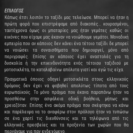
ΕΠΙΛΟΓΟΣ
Κάπως έτσι λοιπόν το ταξίδι μας τελείωσε. Μπορεί να ήταν η
πρώτη φορά που επιστρέφαμε από διακοπές… κουρασμένοι,
ταυτόχρονα όμως οι μπαταρίες μας ήταν γεμάτες καθώς οι
εικόνες που είχαμε μας έκαναν να νοιώθουμε γεμάτοι. Μοναδική
εμπειρία που αν κάποιος δεν κάνει ένα τέτοιο ταξίδι δε μπορεί
να νοιώσει τα συναισθήματα που δημιουργεί, μόνο από
περιγραφές. Επίσης αν κάποιος έχει αναστολές για τη
δυσκολία ή την επικινδυνότητα ενός τέτοιου ταξιδιού με
μοτοσικλέτα, το καταλαβαίνω απόλυτα γιατί και εγώ τις είχα.
Πραγματικά όποιος οδηγεί μοτοσικλέτα στους ελληνικούς
δρόμους δεν έχει να φοβηθεί απολύτως τίποτα από τους
ευρωπαϊκούς. Το μόνο πράγμα που έκανα παραπάνω ήταν να
προσθέσω στην ασφάλεια οδική βοήθεια, μήπως και
χρειαζόταν. Επίσης ένα ακόμα πράγμα που σκέφτηκα να κάνω
και παρέλειψα να το αναφέρω στον πρόλογο ήταν να τυπώσω
σε ένα χαρτί τις διευθύνσεις και τα τηλέφωνα από τις
ελληνικές πρεσβείες και τα προξενία των χωρών που θα
περνάγαμε για παν ενδεχόμενο.