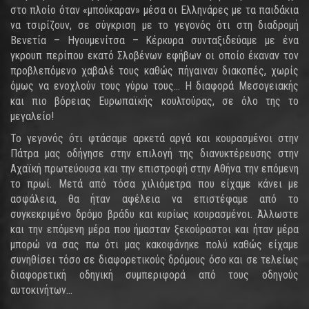
στο πλοίο όταν «μπούκαραν» μέσα οι Ελληνάρες με τα παιδάκια
να τσιρίζουν, σε σύγκριση με το γεγονός ότι στη διαδρομή
Βενετία – Ηγουμενίτσα – Κέρκυρα συνταξιδεύαμε με ένα
γκρουπ περίπου εκατό Σλοβένων εφήβων οι οποίο έκαναν τον
προβλεπόμενο χαβαλέ τους καθώς πήγαιναν διακοπές, χωρίς
όμως να ενοχλούν τους γύρω τους… Η διαφορά Μεσογειακής
και πιο βόρειας Ευρωπαϊκής κουλτούρας, σε όλο της το
μεγαλείο!
Το γεγονός ότι φτάσαμε αρκετά αργά και κουρασμένοι στην
Πάτρα μας οδήγησε στην επιλογή της διανυκτέρευσης στην
Αχαϊκή πρωτεύουσα και την επιστροφή στην Αθήνα την επόμενη
το πρωί. Μετά από τόσα χιλιόμετρα που είχαμε κάνει με
ασφάλεια, θα ήταν αφέλεια να επιστέφαμε από το
συγκεκριμένο δρόμο βράδυ και κυρίως κουρασμένοι. Άλλωστε
και την επόμενη μέρα που ήμασταν ξεκούραστοι και ήταν μέρα
μπορώ να σας πω ότι μας κακοφάνηκε πολύ καθώς είχαμε
συνηθίσει τόσο σε διαφορετικούς δρόμους όσο και σε τελείως
διαφορετική οδηγική συμπεριφορά από τους οδηγούς
αυτοκινήτων…