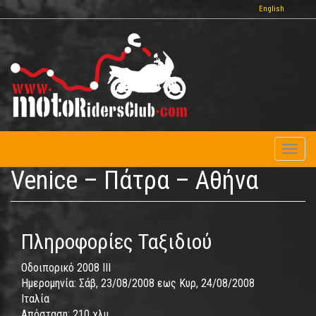
Παράκαμψη
English
προς
το
κυρίως
περιεχόμενο
Toggl
naviga
Venice – Πάτρα – Αθήνα
Πληροφορίες Ταξιδιού
Οδοιπορικό 2008 IΙΙ
Ημερομηνία:
Σάβ, 23/08/2008
εως
Κυρ, 24/08/2008
Ιταλία
Απόσταση:
210 χλμ.