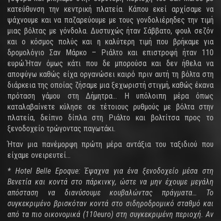
κατεύθυνση την κεντρική πλατεία. Κάπου εκεί αρχίσαμε να
ψάχνουμε και να παζαρεύουμε με τους γονδολιέρηδες την τιμή
μιας βόλτας με γόνδολα. Δυστυχώς ήταν Σάββατο, φουλ σεζόν
και ο κόσμος πολύς και η καλύτερη τιμή που βρήκαμε για
δρομολόγιο Σαν Μάρκο – Ριάλτο και επιστροφή ήταν 110
ευρώ.Ήταν όμως κάτι που δε μπορούσα και δεν ήθελα να
αποφύγω καθώς είχα οργανώσει καιρό πριν αυτή τη βόλτα στη
διάρκεια της οποίας ζήσαμε μια ξεχωριστή στιγμή, καθώς έκανα
πρόταση γάμου στη Δήμητρα… Η υπόλοιπη μέρα όπως
καταλαβαίνετε κύλησε σε τέτοιους ρυθμούς με βόλτα στην
πλατεία, δείπνο δίπλα στη Ριάλτο και βολτίτσα προς το
ξενοδοχείο τρώγοντας παγωτάκι.
Ήταν μια πανέμορφη πρώτη μέρα αντάξια του ταξιδιού που
είχαμε ονειρευτεί…
* Hotel Belle Epoque: Έψαχνα για ένα ξενοδοχείο μέσα στη
Βενετία και κοντά στο πάρκινκγ, ώστε να μην έχουμε μεγάλη
απόσταση να διανύσουμε κουβαλώντας πράγματα… Το
συγκεκριμένο βρισκόταν κοντά στο σιδηροδρομικό σταθμό και
από τα πιο οικονομικά (110euro) στη συγκεκριμένη περιοχή. Αν