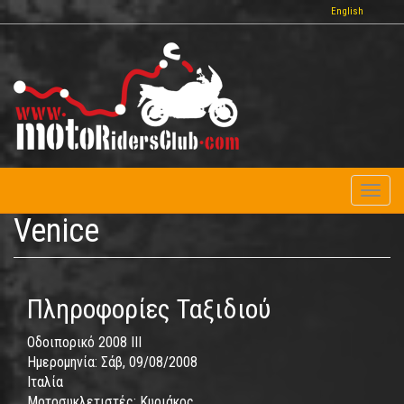
Παράκαμψη
English
προς
το
κυρίως
περιεχόμενο
Toggl
naviga
Venice
Πληροφορίες Ταξιδιού
Οδοιπορικό 2008 IΙΙ
Ημερομηνία:
Σάβ, 09/08/2008
Ιταλία
Μοτοσυκλετιστές:
Κυριάκος