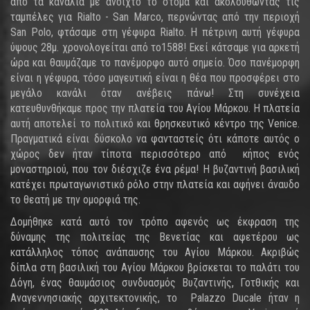
από τα κανάλια με ανοιχτό το στόμα και ακολουθώντας τις
ταμπέλες για Rialto - San Marco, περνώντας από την περιοχή
San Polo, φτάσαμε στη γέφυρα Rialto. Η πέτρινη αυτή γέφυρα
ύψους 28μ. χρονολογείται από το1588! Εκεί κάτσαμε για αρκετή
ώρα και θαυμάζαμε το πανέμορφο αυτό σημείο. Όσο πανέμορφη
είναι η γέφυρα, τόσο μαγευτική είναι η θέα που προσφέρει στο
μεγάλο κανάλι όταν ανέβεις πάνω! Στη συνέχεια
κατευθυνθήκαμε προς την πλατεία του Αγίου Μάρκου. Η πλατεία
αυτή αποτελεί το πολιτικό και θρησκευτικό κέντρο της Venice.
Πραγματικά είναι δύσκολο να φανταστείς ότι κάποτε αυτός ο
χώρος δεν ήταν τίποτα περισσότερο από κήπος ενός
μοναστηριού, που τον διέσχιζε ένα ρέμα! Η βυζαντινή βασιλική
κατέχει πρωταγωνιστικό ρόλο στην πλατεία και αφήνει άναυδο
το θεατή με την ομορφιά της.
Δομήθηκε κατά αυτό τον τρόπο αφενός ως έκφραση της
δύναμης της πολιτείας της Βενετίας και αφετέρου ως
κατάλληλος τόπος ανάπαυσης του Αγίου Μάρκου. Ακριβώς
δίπλα στη βασιλική του Αγίου Μάρκου βρίσκεται το παλάτι του
Δόγη, ένας θαυμάσιος συνδυασμός Βυζαντινής, Γοτθικής και
Αναγεννησιακής αρχιτεκτονικής, το Palazzo Ducale ήταν η