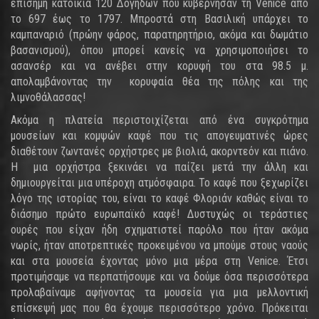
επίσημη κατοικία 120 Δόγηδων που κυβέρνησαν τη Venice από
το 697 έως το 1797. Μπροστά στη Βασιλική υπάρχει το
καμπαναριό (πρώην φάρος, παρατηρητήριο, ακόμα και δωμάτιο
βασανισμού), όπου μπορεί κανείς να χρησιμοποιήσει το
ασανσέρ και να ανέβει στην κορυφή του στα 98.5 μ.
απολαμβάνοντας την κορυφαία θέα της πόλης και της
λιμνοθάλασσας!
Ακόμα η πλατεία περιστοιχίζεται από ένα συγκρότημα
μουσείων και κομψών καφέ που τις απογευματινές ώρες
διαθέτουν ζωντανές ορχήστρες με βιολιά, ακορντεόν και πιάνο.
Η μια ορχήστρα ξεκινάει να παίζει μετά την άλλη και
δημιουργείται μια υπέροχη ατμόσφαιρα. Το καφέ που ξεχωρίζει
λόγο της ιστορίας του, είναι το καφέ Φλοριάν καθώς είναι το
διάσημο πρώτο ευρωπαϊκό καφέ! Δυστυχώς οι τεράστιες
ουρές που είχαν ήδη σχηματιστεί παρόλο που ήταν ακόμα
νωρίς, ήταν αποτρεπτικές προκειμένου να μπούμε στους ναούς
και στα μουσεία έχοντας μόνο μια μέρα στη Venice. Έτσι
προτιμήσαμε να περπατήσουμε και να δούμε όσα περισσότερα
προλαβαίναμε αφήνοντας τα μουσεία για μια μελλοντική
επίσκεψή μας που θα έχουμε περισσότερο χρόνο. Πρόκειται