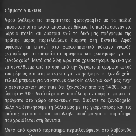
Σάββατο 9.8.2008
Αφού βγάλαμε τις απαραίτητες φωτογραφίες με τα παιδιά
μπροστά από το πλοίο, αποχαιρετιθήκαμε. Τα παιδιά έφυγαν για
βόρεια Ιταλία και Αυστρία ενώ το δικό μας πρόγραμμα της
πρώτης μέρας περιελάμβανε διαμονή στη Βενετία. Αφού
αφήσαμε τη μηχανή στο χαρακτηριστικό κόκκινο γκαράζ,
ξεχωρίσαμε τα απαραίτητα πράγματα και ξεκινήσαμε για το
ξενοδοχείο*. Μετά από λίγη ώρα που χρειαστήκαμε αρχικά για
να συνέλθουμε από το σοκ από την ξεχωριστή ομορφιά αυτού
του μέρους και στη συνέχεια για να ψάξουμε το ξενοδοχείο,
τελικά μπήκαμε για να κάνουμε check-in αλλά για κακή μας τύχη
ο ρεσεπσιονίστ μας είπε ότι ξεκινούσε από τις 14:30… και η
ώρα ήταν 9.00. Αυτό είχε σαν αποτέλεσμα να αφήσουμε μεν τα
πράγματα στο χώρο αποσκευών που διέθετε το ξενοδοχείο,
αλλά να ξεκινήσουμε τη βόλτα μας με τις γκορντούρες και τις
μπότες, όχι και το πιο κατάλληλο υπόδημα για το περπάτημα
που χρειάζεται στη Βενετία.
Μετά από αρκετό περπάτημα περιπλανώμενοι στο λαβύρινθο