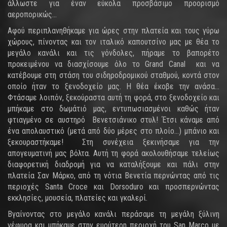
άλλωστε για έναν εύκολα προσβάσιμο προορισμό
αεροπορικώς…
Αφού περιπλανηθήκαμε για ώρες στην πλατεία και τους γύρω
χώρους, πίνοντας και τον ιταλικό καπουτσίνο μας με θέα το
μεγάλο κανάλι και τις γόνδολες, πήραμε το βαπορέτο
προκειμένου να διασχίσουμε όλο το Grand Canal και να
κατέβουμε στη στάση του σιδηροδρομικού σταθμού, κοντά στον
οποίο ήταν το ξενοδοχείο μας. Η θέα έκοβε την ανάσα…
Φτάσαμε λοιπόν, ξεκούραστα αυτή τη φορά, στο ξενοδοχείο και
μπήκαμε στο δωμάτιό μας, εντυπωσιασμένοι καθώς ήταν
φτιαγμένο σε αυστηρό Βενετσιάνικο στυλ! Έτσι κάναμε από
ένα απολαυστικό (μετά από δύο μέρες στο πλοίο…) μπάνιο και
ξεκουραστήκαμε! Στη συνέχεια ξεκινήσαμε για την
απογευματινή μας βόλτα. Αυτή τη φορά ακολουθήσαμε τελείως
διαφορετική διαδρομή για να καταλήξουμε και πάλι στην
πλατεία Σαν Μάρκο, από τη νότια Βενετία περνώντας από τις
περιοχές Santa Croce και Dorsoduro και προσπερνώντας
εκκλησίες, μουσεία, πλατείες και γκαλερί.
Βγαίνοντας στο μεγάλο κανάλι περάσαμε τη μεγάλη ξύλινη
γέφυρα και μπήκαμε στην ευρύτερη περιοχή του San Marco με