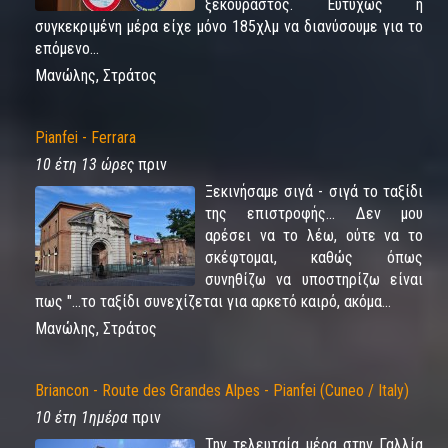
ξεκούραστος. Ευτυχώς η
συγκεκριμένη μέρα είχε μόνο 185χλμ να διανύσουμε για το
επόμενο...
Μανώλης, Στράτος
Pianfei - Ferrara
10 έτη 13 ώρες
πριν
Ξεκινήσαμε σιγά - σιγά το ταξίδι
της επιστροφής... Δεν μου
αρέσει να το λέω, ούτε να το
σκέφτομαι, καθώς όπως
συνηθίζω να υποστηρίζω είναι
πως "...το ταξίδι συνεχίζεται για αρκετό καιρό, ακόμα...
Μανώλης, Στράτος
Briancon - Route des Grandes Alpes - Pianfei (Cuneo / Italy)
10 έτη 1ημέρα
πριν
Την τελευταία μέρα στην Γαλλία