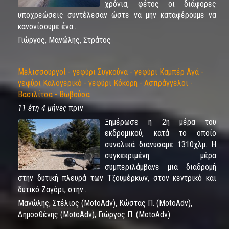
χρόνια, φέτος οι διάφορες
υποχρεώσεις συντέλεσαν ώστε να μην καταφέρουμε να
κανονίσουμε ένα...
Γιώργος, Μανώλης, Στράτος
Μελισσουργοί - γεφύρι Συγκούνα - γεφύρι Καμπέρ Αγά -
γεφύρι Καλογερικό - γεφύρι Κόκορη - Ασπράγγελοι -
Βασιλίτσα - Βωβούσα
11 έτη 4 μήνες
πριν
Ξημέρωσε η 2η μέρα του
εκδρομικού, κατά το οποίο
συνολικά διανύσαμε 1310χλμ. Η
συγκεκριμένη μέρα
συμπεριλάμβανε μια διαδρομή
στην δυτική πλευρά των Τζουμέρκων, στον κεντρικό και
δυτικό Ζαγόρι, στην...
Μανώλης, Στέλιος (ΜotoAdv), Κώστας Π. (ΜotoAdv),
Δημοσθένης (ΜotoAdv), Γιώργος Π. (ΜotoAdv)