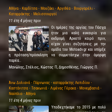
Αθήνα - Καρδίτσα - Μουζάκι - Αργιθέα - Βουργαρέλι -
Καταρράκτης - Μελισσουργοί
11 έτη 4 μήνες
πριν
Οι ημέρες της αργίας του Πάσχα
ήταν μια καλή ευκαιρία για
εκδρομή. Αρκετό καιρό πριν,
είχαν γίνει συζητήσεις με την
ομάδα του Motoadv.gr και υπήρξε
η πρόταση/πρόσκληση να συμμετάσχω στην όμορφη
παρέα...
Μανώλης, Στέλιος, Κώστας Π, Δημοσθένης, Γιώργος Π.
Άνω Δολιανά - Πάρνωνας - καταρράκτης Λεπιδίου -
Καστάνιτσα - Τσακωνιά - Λιμένας Γέρακα - Μονεμβασιά -
Ναύπλιο - Αθήνα
11 έτη 4 μήνες
πριν
Υποδεχτήκαμε το 2015 με πολύ