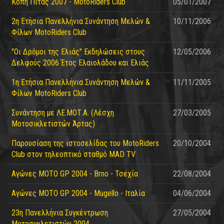
Κοπή Πίτας 2007 - MotoRiders Club
05/01/2007
2η Ετήσια Πανελλήνια Συνάντηση Μελών &
10/11/2006
Φίλων MotoRiders Club
"Οι Δρόμοι της Ελιάς" Εκδηλώσεις στους
12/05/2006
Δελφούς 2006 Έτος Ελαιολάδου και Ελιάς
1η Ετήσια Πανελλήνια Συνάντηση Μελών &
11/11/2005
Φίλων MotoRiders Club
Συνάντηση με ΛΕ.ΜΟΤ.Α. (Λέσχη
27/03/2005
Μοτοσικλετιστών Άρτας)
Παρουσίαση της ιστοσελίδας του MotoRiders
20/10/2004
Club στον τηλεοπτικό σταθμό MAD TV
Αγώνες MOTO GP 2004 - Brno - Τσεχία
22/08/2004
Αγώνες MOTO GP 2004 - Mugello - Ιταλία
04/06/2004
23η Πανελλήνια Συγκέντρωση
27/05/2004
Μοτοσυκλετιστών 2004