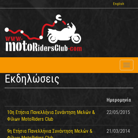
Παράκαμψη
English
προς
το
κυρίως
περιεχόμενο
Toggl
naviga
Εκδηλώσεις
Ημερομηνία
10η Ετήσια Πανελλήνια Συνάντηση Μελών &
22/05/2015
Φίλων MotoRiders Club
9η Ετήσια Πανελλήνια Συνάντηση Μελών &
21/03/2014
Φίλων MotoRiders Club