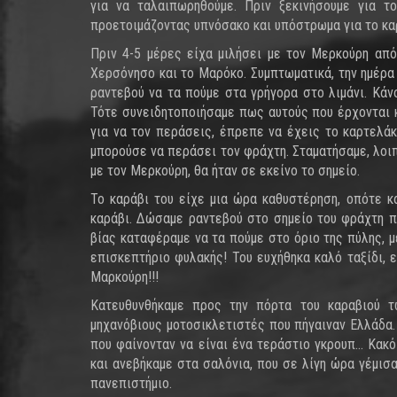
για να ταλαιπωρηθούμε. Πριν ξεκινήσουμε για το
προετοιμάζοντας υπνόσακο και υπόστρωμα για το καρά
Πριν 4-5 μέρες είχα μιλήσει με τον Μερκούρη από 
Χερσόνησο και το Μαρόκο. Συμπτωματικά, την ημέρα
ραντεβού να τα πούμε στα γρήγορα στο λιμάνι. Κάν
Τότε συνειδητοποιήσαμε πως αυτούς που έρχονται κ
για να τον περάσεις, έπρεπε να έχεις το καρτελάκ
μπορούσε να περάσει τον φράχτη. Σταματήσαμε, λοιπ
με τον Μερκούρη, θα ήταν σε εκείνο το σημείο.
Το καράβι του είχε μια ώρα καθυστέρηση, οπότε κ
καράβι. Δώσαμε ραντεβού στο σημείο του φράχτη πο
βίας καταφέραμε να τα πούμε στο όριο της πύλης, μ
επισκεπτήριο φυλακής! Του ευχήθηκα καλό ταξίδι, ε
Μαρκούρη!!!
Κατευθυνθήκαμε προς την πόρτα του καραβιού τ
μηχανόβιους μοτοσικλετιστές που πήγαιναν Ελλάδα.
που φαίνονταν να είναι ένα τεράστιο γκρουπ... Κακ
και ανεβήκαμε στα σαλόνια, που σε λίγη ώρα γέμισ
πανεπιστήμιο.