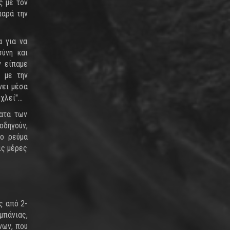
ς με τον
παρά την
α για να
σύνη και
ν είπαμε
ι με την
νει μέσα
λεί"...
ματα των
οδηγούν,
το ρεύμα
ις μέρες
ς από 2-
μπάνιας,
νων, που