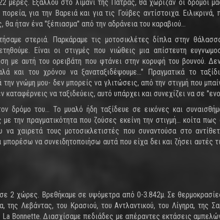
22 μέρες. Εξάλλου στο λιμάνι της Πάτρας, θα χώριζαν οι δρόμοι μα
πορεία, για την Βαρειά και για τις Γούβες αντίστοιχα. Ειλικρινά, 
 θα ήταν ένα "ξέπιασμα" από την αδράνεια του καραβιού...
τήσαμε στεριά. Παρκάραμε τις μοτοσικλέτες δίπλα στην θάλασσ
τηθούμε. Είναι οι στιγμές που νιώθεις μια απίστευτη ευγνωμο
ηση με αυτή του ορειβάτη που φτάνει στην κορυφή του βουνού. Δε
αλά και του χρόνου να ξαναταξιδέψουμε..." Πραγματικά το ταξίδ
ά την γνώμη μου- δεν μπορείς να γλιτώσεις, από την στιγμή που μπαί
ν καταφέρνεις να ταξιδεύεις, αυτό υπάρχει και συνεχίζει να σε "ενοχ
ον δρόμο του... Το μυαλό ήδη ταξίδευε σε εικόνες και συναισθή
με την πραγματικότητα που ζούσες εκείνη την στιγμή... κοίτα πως 
μου να χαιρετά τους μοτοσικλετιστές που συναντούσα στο αντίθε
 να μπορέσω να συνειδητοποιήσω αυτά που είχα δει και ζήσει αυτές τ
σε 2 χώρες. Βρεθήκαμε σε υψόμετρα από 0-3.842μ. Σε θερμοκρασίε
 της Λεβάντας, του Κρασιού, του Αντλαντικού, του Λίγηρα, της Σα
La Bonnette. Διασχίσαμε πεδιάδες με απέραντες εκτάσεις αμπελώ