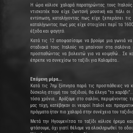
Η ώρα κύλισε χαλαρά παρατηρώντας τους Ιταλούς.
ντισκοτέκ που είχε ζωντανή μουσική και πάλι οι 
εντύπωση, καταλήγοντας πως είχε ξεπεράσει τις 
καταλήγωντας πως μας είχε στοιχίσει περί τα 1600
έξοδα και φαγητό.
Κατά τις 12 αποφασίσαμε να βρούμε μια γωνιά να 
σταδιακά τους Ιταλούς να μπαίνουν στα σαλόνια
προσπαθώντας να βολευτώ για να κοιμηθώ... Σε κ
έπρεπε να συνεχίσω το ταξίδι για Καλαμάτα...
Επόμενη μέρα...
Κατά τις 7πμ ξύπνησα παρά τις προσπάθειες να κ
δύσκολη στιγμή του ταξιδιού, θα έλεγα "το καράβι"
τόσα χρόνια... Αράξαμε στο σαλόνι, περιμένοντας τ
μας τύχη, κατέβηκαν οι νεαροί Ιταλοί και πραγματι
πράγματα ήταν πιο χαλαρά στην συνέχεια του ταξιδιο
Mετά την Ηγουμενίτσα το ταξίδι κύλισε ήρεμα κα
φτάσουμε, όχι γιατί θέλαμε να ολοκληρωθεί το οδοι