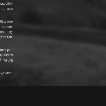
 έκρυβαν
οιες από
 θέα που
 είδους
Ευρώπης.
ητά του,
δικά μας
αμυθένια
ή "Λευκή
εκριμένο