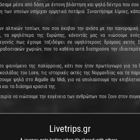
εράσαμε μέσα από δάση με έντονη βλάστηση και ψηλά δέντρα που σου
η των οποίων υπήρχαν ορμητικά ποτάμια. Συναντήσαμε λίμνες, κάπ
ων αλπικών τοπίων, που σου έκοβαν την ανάσα με την πανοραμική
, τα υψηλότερα της Ευρώπης, κάνοντάς μας να νιώσουμε ενός
γεγονός πως έχουμε ταξιδέψει σε υψηλότερους δρόμους εκτός 
αδοσιακών χωριών, που το καθένα αυτά διατηρούσε την ιδιαιτερότ
το φαινόμενο της παλύρροιας, κάτι που ήταν πρωτόγνωρο για τα 
κοιλάδας του Loire, τις ιστορικές ακτές της Νορμανδίας και τα παρ
υμε ψηλά στο Aiguille du Midi, για να απολαύσουμε την επιβλητικ
α και τα διάσημα κρασιά της.
υκαιρία να νιώσουμε την ευγένεια των ανθρώπων που ζουν στον συγκ
Livetrips.gr