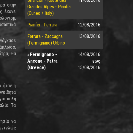
Briancon - Route des
11/08/2016
ώρα στην
Grandes Alpes - Pianfei
ας έκανε
(Cuneo / Italy)
ολογισμ,
ροσωπικά
Pianfei - Ferrara
12/08/2016
Ferrara - Zaccagna
13/08/2016
ανάγκασε
(Fermignano) Urbino
Ξάπλωσα,
άτρα, θα
Fermignano -
14/08/2016
Ancona - Patra
εως
(Greece)
15/08/2016
α ήταν η
υνείδητα
για καλή
αλία. Τα
νησία να
 εντελώς