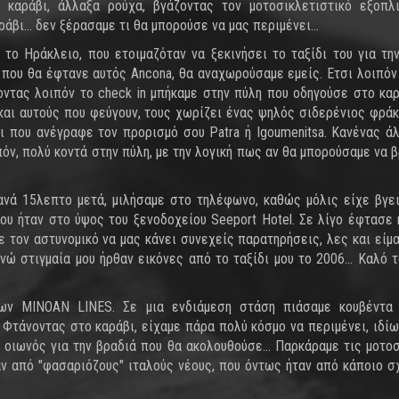
 καράβι, άλλαξα ρούχα, βγάζοντας τον μοτοσικλετιστικό εξοπλ
βι... δεν ξέρασαμε τι θα μπορούσε να μας περιμένει...
το Ηράκλειο, που ετοιμαζόταν να ξεκινήσει το ταξίδι του για την
 που θα έφτανε αυτός Ancona, θα αναχωρούσαμε εμείς. Ετσι λοιπό
οντας λοιπόν το check in μπήκαμε στην πύλη που οδηγούσε στο καρ
αι αυτούς που φεύγουν, τους χωρίζει ένας ψηλός σιδερένιος φράκ
ι που ανέγραφε τον προρισμό σου Patra ή Igoumenitsa. Κανένας ά
όν, πολύ κοντά στην πύλη, με την λογική πως αν θα μπορούσαμε να 
ανά 15λεπτο μετά, μιλήσαμε στο τηλέφωνο, καθώς μόλις είχε βγε
υ ήταν στο ύψος του ξενοδοχείου Seeport Hotel. Σε λίγο έφτασε 
ε τον αστυνομικό να μας κάνει συνεχείς παρατηρήσεις, λες και είμ
νώ στιγμαία μου ήρθαν εικόνες από το ταξίδι μου το 2006... Καλό τ
ων MINOAN LINES. Σε μια ενδιάμεση στάση πιάσαμε κουβέντα 
 Φτάνοντας στο καράβι, είχαμε πάρα πολύ κόσμο να περιμένει, ιδίω
ό οιωνός για την βραδιά που θα ακολουθούσε... Παρκάραμε τις μοτο
αν από "φασαριόζους" ιταλούς νέους, που όντως ήταν από κάποιο σ