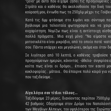
"ξένο" με αυτό που είχαμε ζήσει τις προηγούμενες 
Στράτο και ο καθένας θα ακολουθούσε την δική του 
κούρασή μου, ένιωθα πως τα 250χλμ μέχρι τις Γούβες,
Κατά τις 6μμ φτάσαμε στο λιμάνι και σύντομα πα
βγάλουμε μια τελευταία φωτογραφία και να χαιρε
ευχαρίστηση. Νομίζω πως είναι η αντίστοιχη αίσθ
πολλά πράγματα... Μια ευχή μόνο: "Να είμαστε κ
μοτοσικλέτα είναι μικρόβιο, από το οποίο ποτέ -κατ
σου. Πάντα υπάρχει και μεγαλώνει, ακόμα και όταν δε
Σε λιγότερο από 10 λεπτά, ο καθένας τραβούσε τ
προηγούμενων ημερών, κάνοντας -άθελα- συγκρίσεις 
κοίτα πως είναι οι δρόμοι... έπιασα τον εαυτό 
κυκλοφορίας... μάταια... Θα έπαιρνε πολύ καιρό για
που ταξιδεύαμε...
Λίγα λόγια σαν τίτλοι τέλους...
Ταξιδέψαμε 23 μέρες, διανύοντας περίπου 7500χλμ 
42 βαθμούς. Οδηγήσαμε στον Δρόμο του Ναπολέοντα,
των Μεγάλων Αλπεων, του υψηλότερου της Ευρώπης 