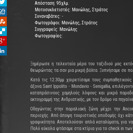
Απόσταση:
95χλμ.
Μοτοσυκλετιστές:
Μανώλης, Στράτος
Συναναβάτες:
-
Φωτογράφοι:
Μανώλης, Στράτος
Συγγραφείς:
Μανώλης
Φωτογραφίες:
Ξημέρωσε η τελευταία μέρα του ταξιδιού μας εκτός
θεωρώντας τα σαν μια μικρή βόλτα. Ξυπνήσαμε σε πο
Κατά τις 12.30μμ χαιρετίσαμε τους συμπαθητικού
άξονα Saint Ippolito - Mondavio - Senigallia, επιλέγ
καταπράσινους χαμηλούς λόφους και μικρά παραδο
ακτογραμμή της Ανδριατικής, με τον δρόμο να πηγαίν
Οδηγώντας στην παραλιακή ζώνη μέχρι την Anco
περιοχής. Από άποψη τουριστικής υποδομής όχι κάτι
γραφικότητα. Αποτελούσαν απλά καταλύματα, για ν
Πολύ εύκολα φτάσαμε στα κτίρια για το check in των 