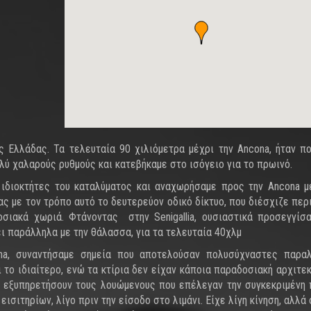
 Ελλάδας. Τα τελευταία 90 χιλιόμετρα μέχρι την Ancona, ήταν πο
λύ χαλαρούς ρυθμούς και κατεβήκαμε στο ισόγειο για το πρωινό.
ς ιδιοκτήτες του καταλύματος και αναχωρήσαμε προς την Ancona 
οντας με τον τρόπο αυτό το δευτερεύον οδικό δίκτυο, που διέσχιζε πε
σιακά χωριά. Φτάνοντας στην Senigallia, ουσιαστικά προσεγγίσ
ει παράλληλα με την θάλασσα, για τα τελευταία 40χλμ
na, συναντήσαμε σημεία που αποτελούσαν πολυσύχναστες παραλ
 το ιδιαίτερο, ενώ τα κτίρια δεν είχαν κάποια παραδοσιακή αρχιτεκ
α εξυπηρετήσουν τους λουώμενους που επέλεγαν την συγκεκριμένη 
εισιτηρίων, λίγο πριν την είσοδο στο λιμάνι. Είχε λίγη κίνηση, αλλά