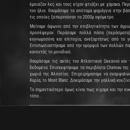
έμοιαζαν λες και τους είχαν φτιάξει με χάρακα. Π
τον ήλιο. Θαυμάσαμε τα απότομα φαράγγια στην βάσ
τις οποίες ξεπερνούσαν τα 2000μ υψόμετρο.
Μείναμε άφωνοι από την επιβλητικότητα των άγρι
προσέφεραν. Περάσαμε πολλά πάσα (περάσματα)
ευγνωμοσύνη και επιτυχία, ανεξαρτήτως από το 
Εντυπωσιαστήκαμε από την ομορφιά των πολλών παρ
κανοντάς το μοναδικό.
Θαυμάσαμε τις ακτές του Ατλαντικού Ωκεανού και 
δεδομένα. Επισκεφτήκαμε τα περιβόητα Chateau της 
χωριά της Αλσατίας. Επιχειρήμασαμε να σκαρφαλώσο
Κυρία, το Mont Blanc. Δοκιμάσαμε την γαλλική κουζίν
Το σημαντικότερο όμως είναι πως είχαμε και την ε
τόπο...