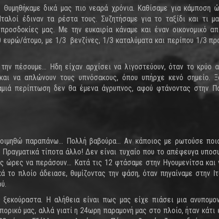
 Θυμηθήκαμε δικά μας πιο νεαρά χρόνια. Καθίσαμε για κάμποση 
Ιταλοί έδιναν τα ρέστα τους. Συζητήσαμε για το ταξίδι και τι μ
προσδοκίες μας. Με την ευκαιρία κάναμε και έναν οικονομικό απ
 ευρώ/άτομο, με 1/3 βενζίνες, 1/3 καταλύματα και περίπου 1/3 π
την πέσουμε... Ηδη είχαν αρχίσει να λιγοστεύουν, όταν το κρύο 
 και να απλώνουν τους υπνόσακους, όπου υπήρχε κενό σημείο. 
αμιά περίπτωση δεν θα έμενα άγρυπνος, αφού φτάνοντας στην Π
οιμηθώ παραπάνω... Πολλή βαβούρα... Αν κάποιος με ρωτούσε ποι
... Πραγματικά τίποτα άλλο! Δεν είναι τυχαίο που το απέφευγα υποσ
ις ώρες να περάσουν... Κατά τις 12 φτάσαμε στην Ηγουμενίτσα και 
κά το πλοίο άδειασε, θυμίζοντας την φάση, όταν πηγαίναμε στην Ιτ
ύ.
ι ξεκούραστα. Η αλήθεια είναι πως μας είχε πιάσει μια ανυπομο
πορικό μας, αλλά γιατί η 24ωρη παραμονή μας στο πλοίο, ήταν κάτι