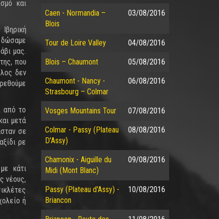
ισμό και
Caen - Normandia –
03/08/2016
Blois
 Ιβηρική
ν δώσαμε
Tour de Loire Valley
04/08/2016
άβι μας.
της, που
Blois – Chaumont
05/08/2016
λλος δεν
Chaumont - Nancy -
06/08/2016
βρεθούμε
Strasbourg – Colmar
ι από το
Vosges Mountains Tour
07/08/2016
και μετά
Colmar - Passy (Plateau
08/08/2016
ασταν σε
D'Assy)
αξίδι ρε
Chamonix - Aiguille du
09/08/2016
με κάτι
Midi (Mont Blanc)
ς νέους,
Passy (Plateau d'Assy) -
10/08/2016
σικλέτες
Briancon
χολείο ή