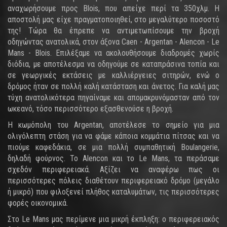
αναχωρήσουμε προς Blois, που απείχε περί τα 350χλμ. Η
αποστολή μας είχε πραγματοποιηθεί, στο μεγαλύτερο ποσοστό
της! Τώρα θα έπρεπε να αντιμετωπίσουμε την βροχή
οδηγώντας ανατολικά, στον άξονα Caen - Argentan - Alencon - Le
Mans - Blois. Επιλέξαμε να ακολουθήσουμε διαδρομές χωρίς
διόδια, με αποτέλεσμα να οδηγούμε σε καταπράσινα τοπία και
σε γεωργικές εκτάσεις με καλλιέργειες σιτηρών, ενώ ο
δρόμος ήταν σε πολλή καλή κατάσταση και άνετος. Για καλή μας
τύχη ανατολικότερα πηγαίναμε και απομακρυνόμασταν από τον
ωκεανό, τόσο περισσότερο εξασθενούσε η βροχή.
Η κωμόπολη του Argentan, αποτέλεσε το σημείο για μια
ολιγόλεπτη στάση για να φάμε κάποια κομμάτια πίτσας και να
πιούμε καφεδάκια, σε μια πολλή συμπαθητική Boulangerie,
δηλαδή φούρνος. Το Alencon και το Le Mans, τα περάσαμε
σχεδόν περιφερειακά. Αξίζει να αναφέρω πως οι
περισσότερες πόλεις διαθέτουν περιφερειακό δρόμο (μεγάλο
ή μικρό) που φιλοξενεί πλήθος καταλυμάτων, τις περισσότερες
φορές οικονομικά.
Στο Le Mans μας περίμενε μια μικρή έκπληξη: ο περιφερειακός