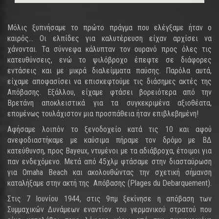
Μόλις ξυπνήσαμε το πρώτο πράγμα που ελέγξαμε ήταν ο
καιρός... Οι ελπίδες για καλυτέρευση είχαν αρχίσει να
χάνονται. Τα σύννεφα κάλυπταν τον ουρανό προς όλες τις
κατευθύνσεις, ενώ το ψιλόβροχο έπεφτε σε διάφορες
εντάσεις και με μικρά διαλείμματα παύσης. Παρόλα αυτά,
είχαμε αποφασίσει να επισκεφτούμε τις διάσημες ακτές της
Απόβασης. Εξάλλου, είχαμε φτάσει βορειότερα από την
Βρετάνη αποκλειστικά για τα συγκεκριμένα αξιοθέατα,
επομένως τουλάχιστον μια προσπάθεια ήταν επιβλεβημένη!
Αφήσαμε λοιπόν το ξενοδοχείο κατά τις 10 και αφού
ανεφοδιαστήκαμε με καύσιμα πήραμε τον δρόμο με ΒΔ
κατεύθυνση, προς Bayeux, ντυμένοι με τα αδιάβροχα, έτοιμοι για
παν ενδεχόμενο. Μετά από 45χλμ φτάσαμε στην διασταύρωση
για Omaha Beach και ακολουθώντας την σχετική σήμανση
καταλήξαμε στην ακτή της Απόβασης (Plages du Debarquement).
Στις 7 Ιουνίου 1944, στις 9πμ ξεκίνησε η απόβαση των
Συμμαχικών Δυνάμεων εναντίον του γερμανικού στρατού που