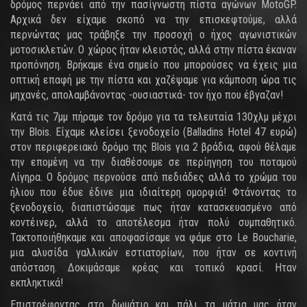
δρόμος περνάει από την πασίγνωστη πίστα αγώνων MotoGP.
Αρχικά δεν είχαμε σκοπό να την επισκεφτούμε, αλλά
περνώντας μας τράβηξε την προσοχή ο ήχος αγωνιστικών
μοτοσικλετών. Ο χώρος ήταν κλειστός, αλλά στην πίστα έκαναν
προπόνηση. Βρήκαμε ένα σημείο που μπορούσες να έχεις μια
οπτική επαφή με την πίστα και χαζέψαμε για κάμποση ώρα τις
μηχανές, απολαμβάνοντας -ουσιαστικά- τον ήχο που έβγαζαν!
Κατά τις 7μμ πήραμε τον δρόμο για τα τελευταία 130χλμ μέχρι
την Blois. Είχαμε κλείσει ξενοδοχείο (Balladins Hotel 47 ευρώ)
στον περιφερειακό δρόμο της Blois για 2 βράδια, αφού θέλαμε
την επομένη να την διαθέσουμε σε περίηγηση του ποταμού
Λίγηρα. Ο δρόμος περνούσε από πεδιάδες αλλά το χρώμα του
ήλιου που έδυε έδινε μια ιδιαίτερη ομορφιά! Φτάνοντας το
ξενοδοχείο, διαπιστώσαμε πως ήταν κατασκευασμένο από
κοντέινερ, αλλά το αποτέλεσμα ήταν πολύ συμπαθητικό.
Τακτοποιήθηκαμε και αποφασίσαμε να φάμε στο Le Boucharie,
μια αλυσίδα γαλλικών εστιατορίων, που ήταν σε κοντινή
απόσταση. Δοκιμάσαμε κρέας και τοπικό κρασί. Ηταν
εκπληκτικά!
Επιστρέφοντας στο δωμάτιο και πάλι τα μάτια μας ήταν