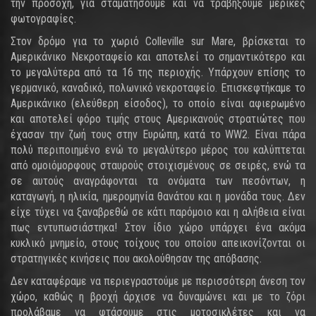
την προσοχή, για σταματήσουμε και να τραβήξουμε μερικές
φωτογραφίες.
Στον δρόμο για το χωριό Colleville sur Mare, βρίσκεται το
Αμερικάνικο Νεκροταφείο και αποτελεί το σημαντικότερο και
το μεγαλύτερα από τα 16 της περιοχής. Υπάρχουν επίσης το
γερμανικό, καναδικό, πολωνικό νεκροταφείο. Επισκεφτήκαμε το
Αμερικάνικο (ελεύθερη είσοδος), το οποίο είναι αφιερωμένο
και αποτελεί φόρο τιμής στους Αμερικανούς στρατιώτες που
έχασαν την ζωή τους στην Ευρώπη, κατά το WW2. Είναι πάρα
πολύ περιποιημένο ενώ το μεγαλύτερο μέρος του καλύπτεται
από ομοιόμορφους σταυρούς στοιχισμένους σε σειρές, ενώ τα
σε αυτούς αναγράφονται τα ονόματα των πεσόντων, η
καταγωγή, η ηλικία, ημερομηνία θανάτου και η μονάδα τους. Δεν
είχε τύχει να ξαναβρεθώ σε κάτι παρόμοιο και η αλήθεια είναι
πως εντυπωσιάστηκα! Στον ίδιο χώρο υπάρχει ένα ακόμα
κυκλικό μνημείο, στους τοίχους του οποίου απεικονίζονται οι
στρατηγικές κινήσεις που ακολούθησαν της απόβασης.
Δεν καταφέραμε να περιεγραστούμε με περισσότερη άνεση τον
χώρο, καθώς η βροχή άρχισε να δυναμώνει και με το ζόρι
προλάβαμε να φτάσουμε στις μοτοσικλέτες και να