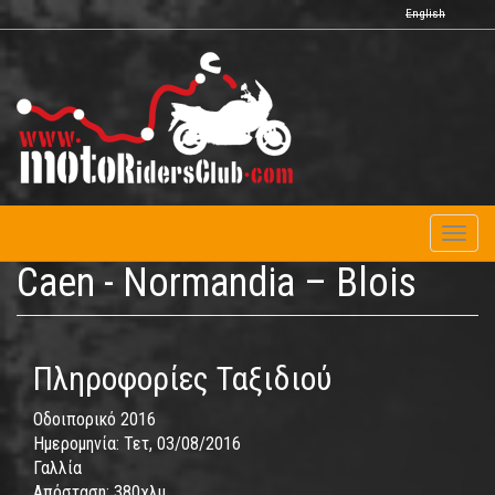
Παράκαμψη
English
προς
το
κυρίως
περιεχόμενο
Toggl
naviga
Caen - Normandia – Blois
Πληροφορίες Ταξιδιού
Οδοιπορικό 2016
Ημερομηνία:
Τετ, 03/08/2016
Γαλλία
Απόσταση:
380χλμ.