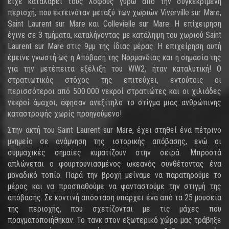
είχε καταλάβει τους λόφους γύρω από την συγκεκριμένη
περιοχή, που εκτεινόταν μεταξύ των χωριών Viverville sur Mare,
Saint Laurent sur Mare και Collevielle sur Mare. Η επίχειρηση
έγινε σε 3 τμήματα, καταλήγοντας με κατάληψη του χωριού Saint
Laurent sur Mare στις 9μμ της ίδιας μέρας. Η επιχείρηση αυτή
έμεινε γνωστή ως η Απόβαση της Νορμανδίας και η σημασία της
για την μετέπειτα εξέλιξη του WW2, ήταν καταλυτική! Ο
στρατιωτικός στόχος της επιτεύχει, εντούτοις οι
περισσότεροι από 500.000 νεκροί στρατιώτες και οι χιλιάδες
νεκροί άμαχοι, άφησαν ανεξίτηλο το στίγμα μιας ανθρώπινης
καταστροφής χωρίς προηγούμενο!
Στην ακτή του Saint Laurent sur Mare, έχει στηθεί ένα πέτρινο
μνημείο σε ανάμνηση της ιστορικής απόβασης, ενώ οι
συμμαχικές σημαίες κυματίζουν στην σειρά. Μπροστά
απλώνεται ο φουρτουνιασμένος ωκεανός συνθέτοντας ένα
μοναδικό τοπίο. Παρά την βροχή μείναμε να παρατηρούμε το
μέρος και να προσπαθούμε να φανταστούμε την στιγμή της
απόβασης. Σε κοντινή απόσταση υπάρχει ένα από τα 25 μουσεία
της περιοχής, που σχετίζονται με τις μάχες που
πραγματοποιήθηκαν. Το τανκ στον εξωτερικό χώρο μας τράβηξε