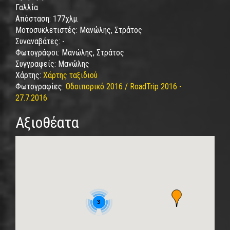
Γαλλία
Απόσταση:
177χλμ.
Μοτοσυκλετιστές:
Μανώλης, Στράτος
Συναναβάτες:
-
Φωτογράφοι:
Μανώλης, Στράτος
Συγγραφείς:
Μανώλης
Χάρτης:
Χάρτης ταξιδιού
Φωτογραφίες:
Οδοιπορικό 2016 / RoadTrip 2016 -
27.7.2016
Αξιοθέατα
3