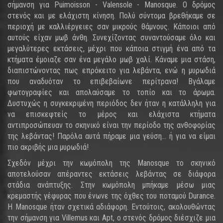
σήμανση για Puimoisson - Valensole - Manosque. Ο δρόμος
στενός και με ελάχιστη κίνηση. Πολύ σύντομα βρεθήκαμε σε
περιοχή με καλλιέργειες σαν μικρούς θάμνους. Κάποιοι από
αυτούς είχαν μωβ άνθη. Συνεχίζοντας συναντούσαμε όλο και
μεγαλύτερες εκτάσεις, μέχρι που κάποια στιγμή ένα από τα
κτήματα έμοιαζε σαν ένα μεγάλο μωβ χαλί. Κάναμε μια στάση,
διαπιστώνοντας πως επρόκειτο για λεβάντα, ενώ η μυρωδιά
που αναδυόταν το επιβεβαίωνε περίτρανα! Βγάλαμε
φωτογραφίες και απολαύσαμε το τοπίο και το άρωμα.
Δυστυχώς η συγκεκριμένη περιόδος δεν ήταν η κατάλληλη για
να επισκεφτείς το μέρος και ελάχιστα κτήματα
αντιπροσώπευαν το σκηνικό είναι την περίοδο της ανθοφορίας
της λεβάντας! Παρόλα αυτά πήραμε μια γεύση... ή για να είμαι
πιο ακριβής μια μυρωδιά!
Σχεδόν μέχρι την κωμόπολη της Manosque το σκηνικό
αποτελούσαν απέραντες εκτάσεις λεβάντας σε διάφορα
στάδια ανάπτυξης. Στην κωμόπολη μπήκαμε μέσω μιας
κρεμαστής γέφυρας που ένωνε της όχθες του ποταμού Durance.
Η Manosque ήταν σχετικά αδιάφορη. Εντούτοις, ακολουθώντας
την σήμανση για Villemus και Apt, ο στενός δρόμος διέσχιζε μια