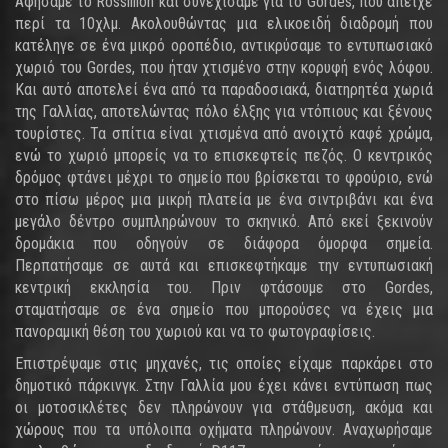
Αφήσαμε το Rossillion και συνεχίσαμε για το Gordes, που απείχε
περί τα 10χλμ. Ακολουθώντας μια ελικοειδή διαδρομή που
κατέληγε σε ένα μικρό οροπέδιο, αντικρύσαμε το εντυπωσιακό
χωριό του Gordes, που ήταν χτισμένο στην κορυφή ενός λόφου.
Και αυτό αποτελεί ένα από τα παραδοσιακά, διατηρητέα χωριά
της Γαλλίας, αποτελώντας πόλο έλξης για ντόπιους και ξένους
τουρίστες. Τα σπίτια είναι χτισμένα από ανοιχτό καφέ χρώμα,
ενώ το χωριό μπορείς να το επισκεφτείς πεζός. Ο κεντρικός
δρόμος φτάνει μέχρι το σημείο που βρίσκεται το φρούριο, ενώ
στο πίσω μέρος μια μικρή πλατεία με ένα σιντριβάνι και ένα
μεγάλο δέντρο συμπληρώνουν το σκηνικό. Από εκεί ξεκινούν
δρομάκια που οδηγούν σε διάφορα όμορφα σημεία.
Περπατήσαμε σε αυτά και επισκεφτήκαμε την εντυπωσιακή
κεντρική εκκλησία του. Πριν φτάσουμε στο Gordes,
σταματήσαμε σε ένα σημείο που μπορούσες να έχεις μια
πανοραμική θέση του χωριού και να το φωτογραφίσεις.
Επιστρέψαμε στις μηχανές, τις οποίες είχαμε παρκάρει στο
δημοτικό πάρκινγκ. Στην Γαλλία μου έχει κάνει εντύπωση πως
οι μοτοσικλέτες δεν πληρώνουν για στάθμευση, ακόμα και
χώρους που τα υπόλοιπα οχήματα πληρώνουν. Αναχωρήσαμε