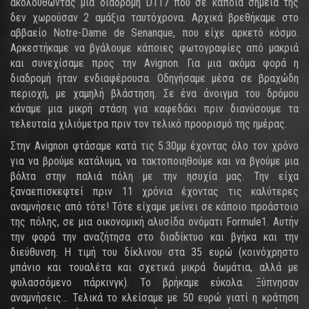
ακολουθώντας μια διαδρομή D117 που σε κάποια σημεία της
δεν χωρούσαν 2 αμάξια ταυτόχρονα. Αρχικά βρεθήκαμε στο
αββαείο Notre-Dame de Senanque, που είχε αρκετό κόσμο.
Αρκεστήκαμε να βγάλουμε κάποιες φωτογραφίες από μακριά
και συνεχίσαμε προς την Avignon. Για μια ακόμα φορά η
διαδρομή ήταν ενδιαφέρουσα. Οδηγήσαμε μέσα σε βραχώδη
περιοχή, με χαμηλή βλάστηση. Σε ένα άνοιγμα του δρόμου
κάναμε μια μικρή στάση για καφεδάκι πριν διανύσουμε τα
τελευταία χιλιόμετρα πριν τον τελικό προορισμό της ημέρας.
Στην Avignon φτάσαμε κατά τις 5.30μμ έχοντας όλο τον χρόνο
για να βρούμε κατάλυμα, να τακτοποιηθούμε και να βγούμε μια
βόλτα στην παλιά πόλη με την ησυχία μας. Την είχα
ξαναεπισκεφτεί πριν 11 χρόνια έχοντας τις καλύτερες
αναμνήσεις από τότε! Τότε είχαμε μείνει σε κάποιο προάστοιο
της πόλης, σε μια οικονομική αλυσίδα ονόματι Formule1. Αυτήν
την φορά την αναζήτησα στο διαδίκτυο και βγήκα και την
διεύθυνση. Η τιμή του δίκλινου στα 35 ευρώ (κοινόχρηστο
μπάνιο και τουαλέτα και σχετικά μικρά δωμάτια, αλλά με
φυλασσόμενο πάρκινγκ). Το βρήκαμε εύκολα. Ξύπνησαν
αναμνήσεις... Τελικά το κλείσαμε με 50 ευρώ γιατί η κράτηση