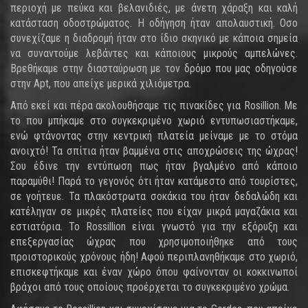
περιοχή με πεύκα και βελανιδιές, με άνετη χάραξη και καλή
κατάσταση οδοστρώματος. Η οδήγηση ήταν απολαυστική. Οσο
συνεχίζαμε η διαδρομή ήταν στο ίδιο σκηνικό με κάποια σημεία
να συναντούμε λεβάντες και κάποιους μικρούς αμπελώνες.
Βρεθήκαμε στην διασταύρωση με τον δρόμο που μας οδηγούσε
στην Apt, που απείχε μερικά χιλιόμετρα.
Από εκεί και πέρα ακολουθήσαμε τις πινακίδες για Rosillion. Με
το που μπήκαμε στο συγκεκριμένο χωριό εντυπωσιαστήκαμε,
ενώ φτάνοντας στην κεντρική πλατεία μείναμε με το στόμα
ανοιχτό! Τα σπίτια ήταν βαμμένα στις αποχρώσεις της ώχρας!
Σου έδινε την εντύπωση πως ήταν βγαλμένο από κάποιο
παραμύθι! Παρά το γεγονός ότι ήταν κατάμεστο από τουρίστες,
σε γοήτευε. Τα πλακόστρωτα σοκάκια του ήταν δεδαλώδη και
κατέληγαν σε μικρές πλατείες που είχαν μικρά μαγαζάκια και
εστιατόρια. Το Rossillion είναι γνωστό για την εξόρυξη και
επεξεργασίας ώχρας που χρησιμοποιήθηκε από τους
προιστορικούς χρόνους ήδη! Αφού περιπλανηθήκαμε στο χωριό,
επισκεφτήκαμε και έναν χώρο όπου φαίνονταν οι κοκκινωποί
βράχοι από τους οποίους προέρχεται το συγκεκριμένο χρώμα.