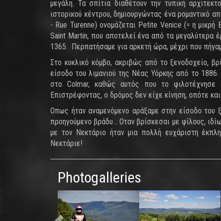
μεγάλη. Τα σπίτια διαθέτουν την τυπική αρχιτεκτ
ιστορικού κέντρου, δημιουργώντας ένα ρομαντικό απ
- Rue Turenne) ονομάζεται Petite Venice (= η μικρή
Saint Martin, που αποτελεί ένα από τα μεγαλύτερα 
1365. Περπατήσαμε για αρκετή ώρα, μέχρι που πήγαμ
Στο κυκλικό κόμβο, ακριβώς από το ξενοδοχείο, βρ
είσοδο του λιμανιού της Νέας Υόρκης από το 1886.
στο Colmar, καθώς αυτός που το φιλοτέχνησε σ
Επιστρέφοντας, ο δρόμος δεν είχε κίνηση, οπότε και
Οπως ήταν αναμενόμενο αράξαμε στην είσοδο του ξε
προηγούμενο βράδυ... Οταν βρίσκεσαι με φίλους, ιδί
με τον Νεκτάριο ήταν μια πολλή ευχάριστη έκπληξ
Νεκτάριε!
Photogalleries