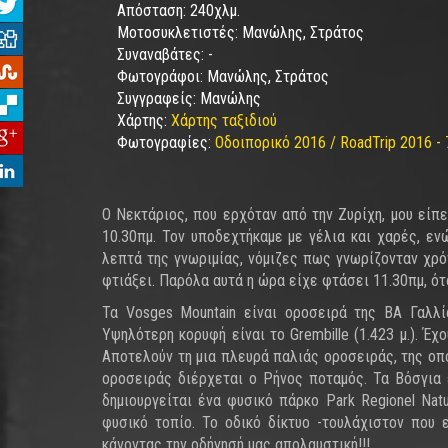
Απόσταση:
240χλμ.
Μοτοσυκλετιστές:
Μανώλης, Στράτος
Συναναβάτες:
-
Φωτογράφοι:
Μανώλης, Στράτος
Συγγραφείς:
Μανώλης
Χάρτης:
Χάρτης ταξιδιού
Φωτογραφίες:
Οδοιπορικό 2016 / RoadTrip 2016 - 
Ο Νεκτάριος, που ερχόταν από την Ζυρίχη, μου είπ
10.30πμ. Τον υποδεχτήκαμε με γέλια και χαρές, εν
λεπτά της γνωριμίας, νόμιζες πως γνωρίζονταν χρό
φτιάξει. Παρόλα αυτά η ώρα είχε φτάσει 11.30πμ, ό
Τα Vosges Mountain είναι οροσειρά της ΒΑ Γαλλί
Υψηλότερη κορυφή είναι το Grembille (1.423 μ.). Έχ
Αποτελούν τη μια πλευρά παλιάς οροσειράς, της οπ
οροσειράς διέρχεται ο Ρήνος ποταμός. Τα Βόσγια 
δημιουργείται ένα φυσικό πάρκο Park Regionel Nat
φυσικό τοπίο. Το οδικό δίκτυο -τουλάχιστον που 
κάνοντας την οδήγησή μας απολαυστική!!!