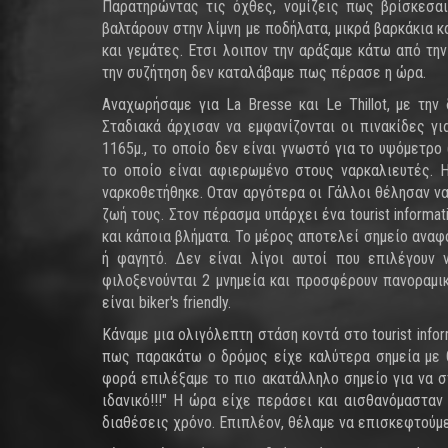
Παρατηρώντας τις όχθες, νομίζεις πως βρίσκεσαι
βαλτάρουν στην λίμνη με ποδήλατα, μικρά βαρκάκια κα
και γεμάτες. Ετσι λοιπον την αράξαμε κάτω από την
την συζήτηση δεν καταλάβαμε πως πέρασε η ώρα.
Αναχωρήσαμε για La Bresse και Le Thillot, με την
Σταδιακά άρχισαν να εμφανίζονται οι πινακίδες γι
1165μ., το οποίο δεν είναι γνωστό για το υψόμετρο
το οποίο είναι αφιερωμένο στους ναρκαλιευτές. 
ναρκοθετήθηκε. Οταν αργότερα οι Γάλλοι θέλησαν ν
ζωή τους. Στον πέρασμα υπάρχει ένα tourist informa
και κάποια βλήματα. Το μέρος αποτελεί σημείο αναφ
ή φαγητό. Δεν είναι λίγοι αυτοί που επιλέγουν
φιλοξενούνται 2 μνημεία και προσφέρουν πανοραμικ
είναι biker's friendly.
Κάναμε μια ολιγόλεπτη στάση κοντά στο tourist inf
πως παρακάτω ο δρόμος είχε καλύτερα σημεία με θέ
φορά επιλέξαμε το πιο ακατάλληλο σημείο για να σ
ιδανικό!!!" Η ώρα είχε περάσει και αισθανόμασταν
διαθέσεις χρόνο. Επιπλέον, θέλαμε να επισκεφτούμε 