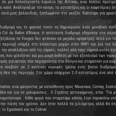
 σε μια πολυσύχναστη παραλία της Αττικής, ενώ πολλοί προτιμ
ι κανό. Αναλογικά με τον κόσμο, τα εστιατόρια και οι καφετέριες ήτ
 σκιά μιας βελανιδιάς, ξαπλωμένοι στο γκαζόν. Καθίσαμε για αρκετ
 διαδρομή και το φυσικό τοπίο να δημιουργούν έναν μοναδικό συνδ
α Col du Ballon d'Alsace. H απίστευτη διαδρομή οδηγούσε στο πέρ
 (εξάλλου τα Vosges δεν φτάνουν σε μεγάλο υψόμετρο), αλλά για το
Η περιοχή υπήρξε στο επίκεντρο μαχών στον WW1 και για τον λ
α την απαλλάξουν από τις νάρκες, πολλοί από τους ναρκαλιευτές έχ
tion, που φιλοξενεί και μια μικρή έκθεση με τον εξοπλισμό των ναρκ
οράς για αυτούς που περιηγούνται στα Βόσγια και σταματούν για καφ
 να ανεβούν σε 2 κοντινές κορυφές (μέσω ενός βατού διαδρόμο
ή θέα της περιοχής. Στο χώρο υπάρχουν 2-3 εστιατόρια, ένα από 
ormation, ενώ φεύγοντας με κατεύθυνση προς Masevaux, Cernay, διαπ
α και για να χαλαρώσεις... Ο Στράτος αστιευόμενος, είπε: "Για μ
ταματήσουμε... Κάθε φορά που σταματάμε κάπου, λίγο παρακάτω υπ
 την πίεση του χρόνου. Δεν ήταν πολλά τα χιλιόμετρα, αλλά θα έ
το Eguisheim και το Colmar.