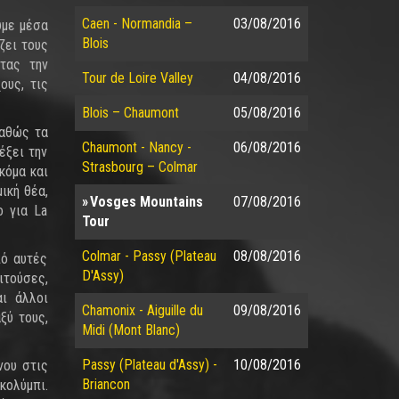
Caen - Normandia –
03/08/2016
ύμε μέσα
Blois
ζει τους
ντας την
Tour de Loire Valley
04/08/2016
ους, τις
Blois – Chaumont
05/08/2016
καθώς τα
Chaumont - Nancy -
06/08/2016
έξει την
Strasbourg – Colmar
κόμα και
ική θέα,
Vosges Mountains
07/08/2016
ο για La
Tour
Colmar - Passy (Plateau
08/08/2016
πό αυτές
D'Assy)
ιτούσες,
αι άλλοι
Chamonix - Aiguille du
09/08/2016
ξύ τους,
Midi (Mont Blanc)
Passy (Plateau d'Assy) -
10/08/2016
νου στις
Briancon
κολύμπι.