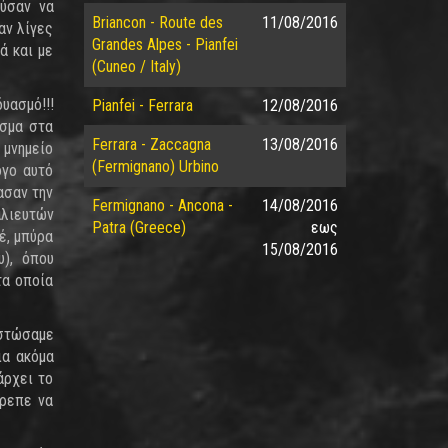
ούσαν να
Briancon - Route des
11/08/2016
αν λίγες
Grandes Alpes - Pianfei
ά και με
(Cuneo / Italy)
υασμό!!!
Pianfei - Ferrara
12/08/2016
ασμα στα
Ferrara - Zaccagna
13/08/2016
 μνημείο
(Fermignano) Urbino
όγο αυτό
ασαν την
Fermignano - Ancona -
14/08/2016
αλιευτών
Patra (Greece)
εως
έ, μπύρα
15/08/2016
υ), όπου
τα οποία
ιστώσαμε
ια ακόμα
άρχει το
πρεπε να