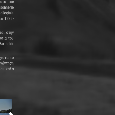
ματα του
sonnerie
llegiale
το 1235-
ται στην
υσία του
tholdi.
χιστα το
υνάντηση
σαι καλά