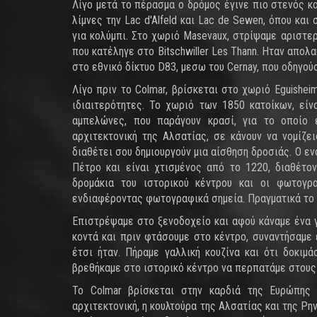
Λίγο μετά το πέρασμα ο δρόμος έγινε πιο στενός κ
λίμνες την Lac d'Alfeld και Lac de Sewen, όπου και
για κολύμπι. Στο χωριό Masevaux, στρίψαμε αριστε
που κατέληγε στο Bitschwiller Les Thann. Ηταν απολ
στο εθνικό δίκτυο D83, μεσω του Cernay, που οδηγού
Λίγο πριν το Colmar, βρίσκεται στο χωριό Eguishe
ιδιαιτερότητες. Το χωριό των 1850 κατοίκων, εί
αμπελώνες, που παράγουν κρασί, για το οποίο 
αρχιτεκτονική της Αλσατίας, σε κάνουν να νομίζ
διαθέτει σου δημιουργούν μια αίσθηση δροσιάς. Ο ε
Πέτρο και είναι χτισμένος από το 1220, διαθέτο
δρομάκια του ιστορικού κέντρου και οι φωτογρ
ενδιαφέροντας φωτογραφικά σημεία. Πραγματικά το 
Επιστρέψαμε στο ξενοδοχείο και αφού κάναμε ένα γ
κοντά και πριν φτάσουμε στο κέντρο, συναντήσαμε 
έτσι ήταν. Πήραμε γαλλική κουζίνα και ότι δοκιμά
βρεθήκαμε στο ιστορικό κέντρο να περπατάμε στου
Το Colmar βρίσκεται στην καρδιά της Ευρώπης 
αρχιτεκτονική, η κουλτούρα της Αλσατίας και της Ρην