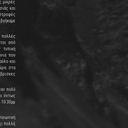
ς μικρές
σιάς και
 στροφές
 βγήκαμε
ι πολλές
εται από
 τυπική
άνια που
αύλο και
 ώρα στα
βρισκες
ταν πολύ
αι όντως
 10.30μμ
αιωνική
χι πολλή