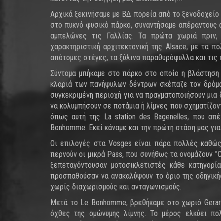
Αρχικά ξεκινήσαμε με ΒΔ πορεία από το ξενοδοχείο με
στο πυκνό φυσικό πάρκο, συναντήσαμε απέραντους α
αμπελώνες τις Γαλλίας. Τα πρώτα χωριά πριν, α
χαρακτηριστική αρχιτεκτονική της Alsace, με τα π
απότομες στέγες, τα ξύλινα παραθυρόφυλλα και τις
Σύντομα μπήκαμε στο πάρκο στο οποίο η βλάστηση 
κλαριά των πανήψυλων δέντρων σκέπαζε τον δρόμο.
συγκεκριμένη περιοχή για να πραγματοποιήσουν μια 
να κολυμπήσουν σε ποτάμια ή λίμνες που σχηματίζον
όπως αυτή της La station des Bagenelles, που απέ
Bonhomme. Εκεί κάναμε και την πρώτη στάση μας γι
Οι επιλογές στα Vosges είναι πάρα πολλές καθώς
περνούν οι μικρά Pass, που συνήθως τα ονομάζουν "Co
ξεπεταγόντουσαν μοτοσικλετιστές κάθε κατηγορίας.
προσπαθούσαν να ανακαλύψουν το όριο της οδηγικής
χωρίς διαχωρισμούς και ανταγωνισμούς.
Μετά το Le Bonhomme, βρεθήκαμε στο χωριό Gerard
όχθες της ομώνυμης λίμνης. Το μέρος ελκύει πολ