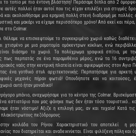
αι το τοπίο με πιο έντονη βλάστηση! Περάσαμε δίπλα από 2 όμορφε
 σε αυτές πολλοί ήταν αυτοί που τις είχαν επιλέξει για στιγμές δρο
ρά και ακολουθήσαμε μια ερημική πολλή στενή διαδρομή με πολλές
αυστική και μακάρι να είχαμε περισσότερο χρόνο! Από εκεί και πέρα,
σε στο Colmar.
im. Θέλαμε να επισκεφτούμε το συγκεκριμένο χωριό καθώς διαθέτε
ναι χτισμένο με μια ρυμοτομία ομόκεντρων κύκλων, ενώ περιβάλλ
είναι διάσημο το χωριό. Τα πολύχρωμα γραφικά σπίτια, με την
εις πως περπατάς σε ένα παραμυθένιο μέρος, ενώ τα 16 συντριβ
νοριακός ναός στην κεντρική πλατεία είναι αφιερωμένος στον Αγιο Π
ντας ένα γοτθικό στυλ αρχιτεκτονικής. Περπατήσαμε για αρκετή
αφικές μηχανές πήραν φωτιά! Οπουδήποτε και να κοιτούσες, έ
χωριό αυτό ήταν μοναδικό!
ρήγορο μπάνιο, αναχωρήσαμε για το κέντρο της Colmar. Βρισκόμασ
ένα εστιατόριο που μας φάνηκε πως δεν ήταν τόσο τουριστικό... κ
σαμε ήταν νόστιμο! Αξιζε η επιλογή μας, αν και τυχαία! Κατά τις
ς πλακόστρωτους πεζόδρομους.
στην κοιλάδα του Ρήνου. Χαρακτηριστικό του αποτελεί η μεσ
ανίας που διατηρείται και αναδεικνύεται. Είναι φιλόξενη πόλη και ό