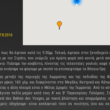
4
7.8.2016
ε πως θα έφτανε κατά τις 9.30μμ. Τελικά, έφτασε στον ξενοδοχείο 
ώ με τον Στράτο, που γνώριζε για πρώτη φορά από κοντά, μετά απ
νια. Πιάσαμε την κουβέντα, πίνοντας τις τελευταίες γουλιές καφέ 
ταν κινήσαμε να φύγουμε με σκοπό να επισκεφτούμε τα Βόσγια Ορη.
ας μεταξύ της περιοχής της Λωρραίνης και της πεδιάδας της Α
ουν μήκος 160 χλμ. και διακρίνονται στα Μεγάλα, Κεντρικά και Κάτω
οίας η άλλη πλευρά είναι ο Μέλας Δρυμός της Γερμανίας. Από το κέ
έγιναν πεδία μαχών κατά τους Α' και Β' Παγκοσμίους Πολέμους. Σ
ural des Ballons des Vosges, με πυκνή βλάστηση και απαρράμηλης 
εμείς οδηγήσαμε- είναι εκπληκτικό τόσο σε ποιότητα, όσο και σε