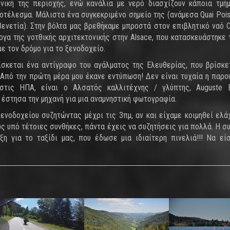
ονική της περιοχής, ενώ κανάλια με νερό διασχίζουν κάποια τμή
οτέλεσμα. Μάλιστα ένα συγκεκριμένο σημείο της (ανάμεσα Quai Pois
 Βενετία). Στην βόλτα μας βρεθήκαμε μπροστά στον επιβλητικό ναό Co
έργα της γοτθικής αρχιτεκτονικής στην Alsace, που κατασκευάστηκε 
ε τον δρόμο για το ξενοδοχείο.
ίσκεται ένα αντίγραφο του αγάλματος της Ελευθερίας, που βρίσκε
 Από την πρώτη μέρα μου έκανε εντύπωση! Δεν είναι τυχαία η παρο
τις ΗΠΑ, είναι ο Αλσατός καλλιτέχνης / γλύπτης, Auguste Bar
 έστησα την μηχανή για μια αναμνηστική φωτογραφία.
νοδοχείου συζητώντας μέχρι τις 3πμ, αν και είχαμε κοιμηθεί ελά
ως υπό τέτοιες συνθήκες, πάντα έχεις να συζητήσεις για πολλά. Η σ
η για το ταξίδι μας, που έδωσε μια ιδιαίτερη πινελιά!!! Να εί