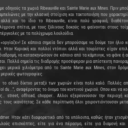
 οδηγούς τα χωριά Ribeauville και Sainte Marie aux Mines. Πριν μπο
μπελώνες με την κλασική στοίχιση και τακτοποιήση που χαρακτηρί
λλά και το ίδιο το Ribeauville, είναι πολύ γραφικά, διαθέτο
ολύχρονα σπίτια, με τους ξύλινους δοκούς να φαίνονται στους τοίχ
 πέργκολες με τα πολύχρωμα λουλούδια.
«οργίαζε»! Σε κάποια σημεία δεν μπορούσαμε να δούμε τον ήλιο 
 Ηταν Κυριακή και πολλοί ντόπιοι αλλά και τουρίστες είχαν επιλ
διαδρομή, να κατασκηνώσουν σε κάποιο από τα κάμπινγκ, να φάνε ή α
ται. Πολλά σημεία τις διαδρομής προσέφεραν μια απίστευτη πανοραμ
χει μερικά χιλιόμετρα από το Sainte Marie aux Mines, στον δρόμ
α μερικές φωτογραφίες.
 το οδικό δίκτυο μεταξύ των χωριών είναι πολύ καλό. Πολλές α
l du ...", αναφέροντας το όνομα του κοντινού χωριού. Οπου και να κο
.. street, offroad, chopper... Αλλοι εξερευνούσαν την περιοχή κ
 τους ικανότητας. Σε κάθε περίπτωση όλοι χαιροντιόντουσαν μετα
mer. Ηταν κάτι διαφορετικό από τα υπόλοιπα, καθώς ήταν χτισμέ
λούς επισκέπτες, είτε για ένα πέρασμα, είτε για διαμονή και 