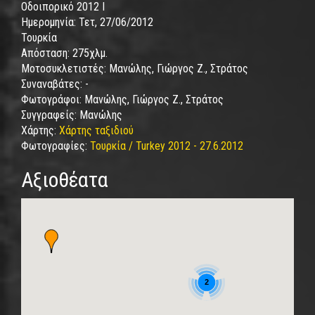
Οδοιπορικό 2012 I
Ημερομηνία:
Τετ, 27/06/2012
Τουρκία
Απόσταση:
275χλμ.
Μοτοσυκλετιστές:
Μανώλης, Γιώργος Ζ., Στράτος
Συναναβάτες:
-
Φωτογράφοι:
Μανώλης, Γιώργος Ζ., Στράτος
Συγγραφείς:
Μανώλης
Χάρτης:
Χάρτης ταξιδιού
Φωτογραφίες:
Τουρκία / Turkey 2012 - 27.6.2012
Αξιοθέατα
2