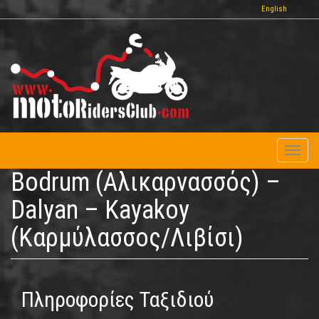
Παράκαμψη
English
προς
το
κυρίως
περιεχόμενο
Toggl
naviga
Bodrum (Αλικαρνασσός) –
Dalyan – Kayakoy
(Καρμύλασσος/Λιβίσι)
Πληροφορίες Ταξιδιού