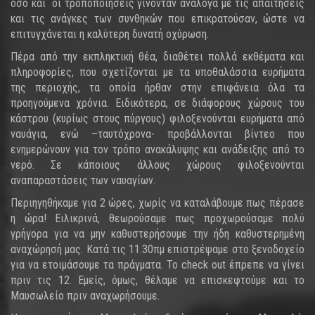
όσο και οι τροποποιήσεις γίνονταν ανάλογα με τις απαιτήσεις
και τις ανάγκες των συνθηκών που επικρατούσαν, ώστε να
επιτυγχάνεται η καλύτερη δυνατή οχύρωση.
Πέρα από την εκπληκτική θέα, διαθέτει πολλά εκθέματα και
πληροφορίες, που σχετίζονται με τα υποθαλάσσια ευρήματα
της περιοχής, τα οποία ήρθαν στην επιφάνεια όλα τα
προηγούμενα χρόνια. Ειδικότερα, σε διάφορους χώρους του
κάστρου (κυρίως στους πύργους) φιλοξενούνται ευρήματα από
ναυάγια, ενώ –ταυτόχρονα- προβάλλονται βίντεο που
ενημερώνουν για τον τρόπο ανακάλυψης και ανάδειξης από το
νερό. Σε κάποιους άλλους χώρους φιλοξενούνται
αναπαραστάσεις των ναυαγίων.
Περιηγηθήκαμε για 2 ώρες, χωρίς να καταλάβουμε πως πέρασε
η ώρα! Ειλικρινά, θεωρούσαμε πως προχωρούσαμε πολύ
γρήγορα για να μην καθυστερήσουμε την ήδη καθυστερημένη
αναχώρησή μας. Κατά τις 11.30πμ επιστρέψαμε στο ξενοδοχείο
για να ετοιμάσουμε τα πράγματα. Το check out έπρεπε να γίνει
πριν τις 12. Εμείς, όμως, θέλαμε να επισκεφτούμε και το
Μαυσωλείο πριν αναχωρήσουμε.