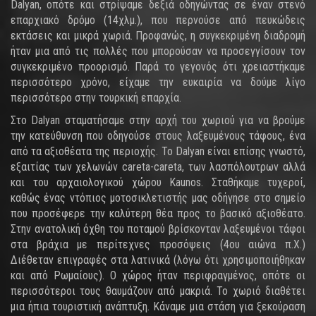
Dalyan, οπότε και στρίψαμε δεξιά οδηγώντας σε έναν στενό
επαρχιακό δρόμο (14χλμ.), που περνούσε από πευκώδεις
εκτάσεις και μικρά χωριά. Προφανώς, η συγκεκριμένη διαδρομή
ήταν μια από τις πολλές που μπορούσαν να προσεγγίσουν τον
συγκεκριμένο προορισμό. Παρά το γεγονός ότι χρειαστήκαμε
περισσότερο χρόνο, είχαμε την ευκαιρία να δούμε λίγο
περισσότερο στην τουρκική επαρχία.
Στο Dalyan σταματήσαμε στην αρχή του χωριού για να βρούμε
την κατεύθυνση που οδηγούσε στους λαξευμένους τάφους, ένα
από τα αξιοθέατα της περιοχής. Το Dalyan είναι επίσης γνωστό,
εξαιτίας των χελωνών careta-careta, των λασπόλουτρων αλλά
και του αρχαιολογικού χώρου Kaunos. Σταθήκαμε τυχεροί,
καθώς ένας ντόπιος μοτοσικλετιστής μας οδήγησε στο σημείο
που προσέφερε την καλύτερη θέα προς το βασικό αξιοθέατο.
Στην ανατολική όχθη του ποταμού βρίσκονταν λαξευμένοι τάφοι
στα βράχια με περίτεχνες προσόψεις (4ου αιώνα π.Χ.)
Διέθεταν επιγραφές στα λατινικά (λόγω ότι χρησιμοποιήθηκαν
και από Ρωμαίους). Ο χώρος ήταν περιφραγμένος, οπότε οι
περισσότεροι τους θαυμάζουν από μακριά. Το χωριό διαθέτει
μια ήπια τουριστική ανάπτυξη. Κάναμε μια στάση για ξεκούραση