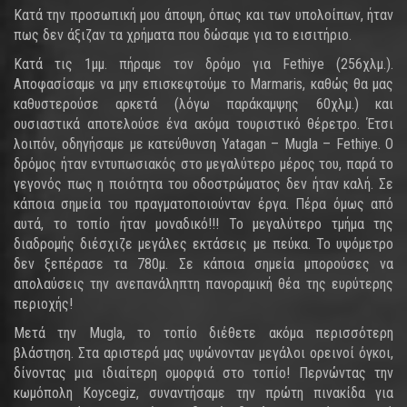
Κατά την προσωπική μου άποψη, όπως και των υπολοίπων, ήταν
πως δεν άξιζαν τα χρήματα που δώσαμε για το εισιτήριο.
Κατά τις 1μμ. πήραμε τον δρόμο για Fethiye (256χλμ.).
Αποφασίσαμε να μην επισκεφτούμε το Marmaris, καθώς θα μας
καθυστερούσε αρκετά (λόγω παράκαμψης 60χλμ.) και
ουσιαστικά αποτελούσε ένα ακόμα τουριστικό θέρετρο. Έτσι
λοιπόν, οδηγήσαμε με κατεύθυνση Yatagan – Mugla – Fethiye. Ο
δρόμος ήταν εντυπωσιακός στο μεγαλύτερο μέρος του, παρά το
γεγονός πως η ποιότητα του οδοστρώματος δεν ήταν καλή. Σε
κάποια σημεία του πραγματοποιούνταν έργα. Πέρα όμως από
αυτά, το τοπίο ήταν μοναδικό!!! Το μεγαλύτερο τμήμα της
διαδρομής διέσχιζε μεγάλες εκτάσεις με πεύκα. Το υψόμετρο
δεν ξεπέρασε τα 780μ. Σε κάποια σημεία μπορούσες να
απολαύσεις την ανεπανάληπτη πανοραμική θέα της ευρύτερης
περιοχής!
Μετά την Mugla, το τοπίο διέθετε ακόμα περισσότερη
βλάστηση. Στα αριστερά μας υψώνονταν μεγάλοι ορεινοί όγκοι,
δίνοντας μια ιδιαίτερη ομορφιά στο τοπίο! Περνώντας την
κωμόπολη Koycegiz, συναντήσαμε την πρώτη πινακίδα για