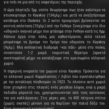
για τσάι σε μια από τις καφετέριες της περιοχής.
Η ώρα πλησίαζε 5μμ. οπότε θεωρήσαμε πως ήταν καλύτερα να
επισκεφτούμε το Kayakoy (134χλμ.) και μετά να αναζητήσουμε
κατάλυμα στο Οludeniz. Οι 2 αυτοί προορισμοί βρίσκονταν σε
κοντινή απόσταση (10χλμ.) από την Fethiye. Συνεχίσαμε στο ίδιο
«οδηγικό» σκηνικό μέχρι που φτάσαμε στην Fethiye κατά τις 6μμ.
Κάποια έργα στην πόλη, μας καθυστέρησαν, αλλά τελικά
μπορέσαμε να βρούμε τον δρόμο που οδηγούσε το Kayakoy
(9χλμ.). Μια εκπληκτική διαδρομή –και πάλι- μέσα στα πεύκα,
συναντούσε 1-2 μικρά τουριστικά θέρετρα (αρκετά
ανεπτυγμένα) μέχρι να καταλήξουμε στο ερειπωμένο ελληνικό
χωριό.
Η σημερινή ονομασία του χωριού είναι Kayakoy. Πρόκειται για
το ελληνικό χωριό Καρμύλασσος / Λιβίσι που εγκαταλείφθηκε
με την ανταλλαγή πληθυσμών το 1923. Το πλούσιο αυτό χωριό
ήταν χτισμένο στις πλαγιές ενός μεγάλου λόφου, ενώ η μικρή
πεδιάδα μπροστά του, χρησιμοποιούνταν από τους κατοίκους
του για καλλιέργειες. Στις μέρες μας, τα 400 πέτρινα σπίτια
(χωρίς σκεπές) μένουν για να θυμίζουν την παλιά δόξα του.
Είναι πραγματικά εντυπωσιακό!