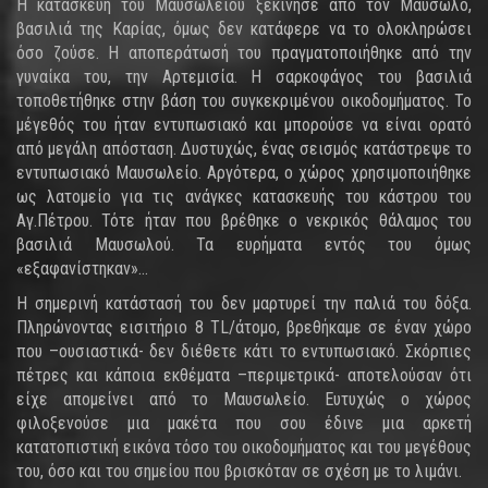
Η κατασκευή του Μαυσωλείου ξεκίνησε από τον Μαυσωλό,
βασιλιά της Καρίας, όμως δεν κατάφερε να το ολοκληρώσει
όσο ζούσε. Η αποπεράτωσή του πραγματοποιήθηκε από την
γυναίκα του, την Αρτεμισία. Η σαρκοφάγος του βασιλιά
τοποθετήθηκε στην βάση του συγκεκριμένου οικοδομήματος. Το
μέγεθός του ήταν εντυπωσιακό και μπορούσε να είναι ορατό
από μεγάλη απόσταση. Δυστυχώς, ένας σεισμός κατάστρεψε το
εντυπωσιακό Μαυσωλείο. Αργότερα, ο χώρος χρησιμοποιήθηκε
ως λατομείο για τις ανάγκες κατασκευής του κάστρου του
Αγ.Πέτρου. Τότε ήταν που βρέθηκε ο νεκρικός θάλαμος του
βασιλιά Μαυσωλού. Τα ευρήματα εντός του όμως
«εξαφανίστηκαν»…
Η σημερινή κατάστασή του δεν μαρτυρεί την παλιά του δόξα.
Πληρώνοντας εισιτήριο 8 TL/άτομο, βρεθήκαμε σε έναν χώρο
που –ουσιαστικά- δεν διέθετε κάτι το εντυπωσιακό. Σκόρπιες
πέτρες και κάποια εκθέματα –περιμετρικά- αποτελούσαν ότι
είχε απομείνει από το Μαυσωλείο. Ευτυχώς ο χώρος
φιλοξενούσε μια μακέτα που σου έδινε μια αρκετή
κατατοπιστική εικόνα τόσο του οικοδομήματος και του μεγέθους
του, όσο και του σημείου που βρισκόταν σε σχέση με το λιμάνι.