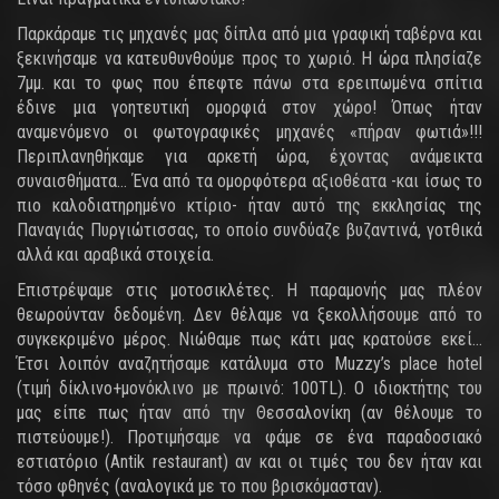
Παρκάραμε τις μηχανές μας δίπλα από μια γραφική ταβέρνα και
ξεκινήσαμε να κατευθυνθούμε προς το χωριό. Η ώρα πλησίαζε
7μμ. και το φως που έπεφτε πάνω στα ερειπωμένα σπίτια
έδινε μια γοητευτική ομορφιά στον χώρο! Όπως ήταν
αναμενόμενο οι φωτογραφικές μηχανές «πήραν φωτιά»!!!
Περιπλανηθήκαμε για αρκετή ώρα, έχοντας ανάμεικτα
συναισθήματα… Ένα από τα ομορφότερα αξιοθέατα -και ίσως το
πιο καλοδιατηρημένο κτίριο- ήταν αυτό της εκκλησίας της
Παναγιάς Πυργιώτισσας, το οποίο συνδύαζε βυζαντινά, γοτθικά
αλλά και αραβικά στοιχεία.
Επιστρέψαμε στις μοτοσικλέτες. Η παραμονής μας πλέον
θεωρούνταν δεδομένη. Δεν θέλαμε να ξεκολλήσουμε από το
συγκεκριμένο μέρος. Νιώθαμε πως κάτι μας κρατούσε εκεί…
Έτσι λοιπόν αναζητήσαμε κατάλυμα στο Muzzy’s place hotel
(τιμή δίκλινο+μονόκλινο με πρωινό: 100TL). O ιδιοκτήτης του
μας είπε πως ήταν από την Θεσσαλονίκη (αν θέλουμε το
πιστεύουμε!). Προτιμήσαμε να φάμε σε ένα παραδοσιακό
εστιατόριο (Antik restaurant) αν και οι τιμές του δεν ήταν και
τόσο φθηνές (αναλογικά με το που βρισκόμασταν).