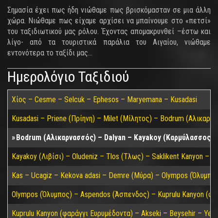
Σημασία έχει πως ήδη νιώθαμε πως βρισκόμασταν σε μια άλλη
χώρα. Νιώθαμε πως είχαμε αρχίσει να μπαίνουμε στο «πετσί»
του ταξιδιωτικού μας ρόλου. Έχοντας απομακρυνθεί –έστω και
λίγο- από τα τουριστικά παράλια του Αιγαίου, νιώθαμε
εντονότερα το ταξίδι μας…
Ημερολόγιο Ταξιδιού
Χίος – Cesme – Selcuk – Ephesos – Maryemana – Kusadasi
Kusadasi – Priene (Πρίηνη) – Milet (Μίλητος) – Bodrum (Αλικαρν
Bodrum (Αλικαρνασσός) – Dalyan – Kayakoy (Καρμύλασσος/Λι
Kayakoy (Λιβίσι) – Oludeniz – Tlos (Τλως) – Saklikent Kanyon – P
Kas – Ucagiz – Kekova adasi – Demre (Μύρα) – Olympos (Όλυμπος)
Olympos (Όλυμπος) – Aspendos (Άσπενδος) – Kuprulu Kanyon (φα
Kuprulu Kanyon (φαράγγι Ευρυμέδοντα) – Akseki – Beysehir – Yeni