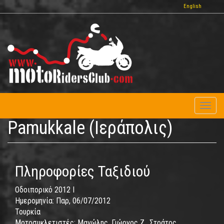
Παράκαμψη
English
προς
το
κυρίως
περιεχόμενο
Toggl
naviga
Pamukkale (Ιεράπολις)
Πληροφορίες Ταξιδιού
Οδοιπορικό 2012 I
Ημερομηνία:
Παρ, 06/07/2012
Τουρκία
Μοτοσυκλετιστές:
Μανώλης, Γιώργος Ζ., Στράτος