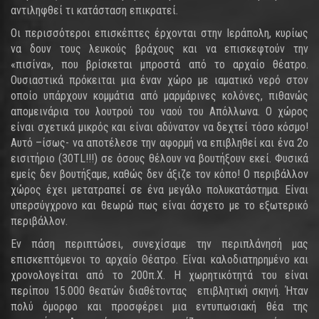
αντιληφθεί τι κατάσταση επικρατεί.
Οι περισσότεροι επισκέπτες έρχονται στην Ιεράπολη, κυρίως
να δουν τους λευκούς βράχους και να επισκεφτούν την
«πισίνα», που βρίσκεται μπροστά από το αρχαίο θέατρο.
Ουσιαστικά πρόκειται μια έναν χώρο με ιαματικό νερό στον
οποίο υπάρχουν κομμάτια από μαρμάρινες κολόνες, πιθανώς
απομεινάρια του λουτρού του ναού του Απόλλωνα. Ο χώρος
είναι σχετικά μικρός και είναι αδύνατον να δεχτεί τόσο κόσμο!
Αυτό –ίσως- να αποτέλεσε την αφορμή να επιβληθεί και ένα 2ο
εισιτήριο (30TL!!!) σε όσους θέλουν να βουτήξουν εκεί. Φυσικά
εμείς δεν βουτήξαμε, καθώς δεν άξιζε τον κόπο! Ο περιβάλλον
χώρος έχει μετατραπεί σε ένα μεγάλο πολυκατάστημα. Είναι
υπερσύγχρονο και θεωρώ πως είναι άσχετο με το εξωτερικό
περιβάλλον.
Εν πάση περιπτώσει, συνεχίσαμε την περιπλάνησή μας
επισκεπτόμενοι το αρχαίο Θέατρο. Είναι καλοδιατηρημένο και
χρονολογείται από το 200π.Χ. Η χωρητικότητά του είναι
περίπου 15.000 θεατών διαθέτοντας επιβλητική σκηνή. Ήταν
πολύ όμορφο και προσφέρει μια εντυπωσιακή θέα της