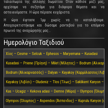
ταλαιπωρία της αλλαγής δωματίου. Όταν κάθισε μαζί μας,
αρχίσαμε να συζητάμε για διάφορα θέματα και να
αστειευόμαστε. Η ώρα πέρασε ευχάριστα.
Η ώρα έφτασε 1μμ χωρίς να το καταλάβουμε.
Αποχαιρετιστήκαμε και δώσαμε ραντεβού για το επόμενο
πρωινό της αναχώρησής μας…
Ημερολόγιο Ταξιδιού
Χίος – Cesme – Selcuk – Ephesos – Maryemana – Kusadasi
Kusadasi – Priene (Πρίηνη) – Milet (Μίλητος) – Bodrum (Αλικαρν
Bodrum (Αλικαρνασσός) – Dalyan – Kayakoy (Καρμύλασσος/Λιβίσ
Kayakoy (Λιβίσι) – Oludeniz – Tlos (Τλως) – Saklikent Kanyon – P
Kas – Ucagiz – Kekova adasi – Demre (Μύρα) – Olympos (Όλυμπος)
Olympos (Όλυμπος) – Aspendos (Άσπενδος) – Kuprulu Kanyon (φα