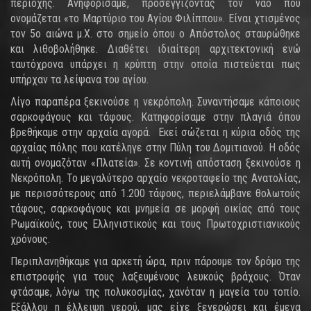
περιοχής. Ανηφορίσαμε, προσεγγίζοντας τον ναό που
ονομάζεται «το Μαρτύριο του Αγίου Φιλίππου». Είναι χτισμένος
τον 5ο αιώνα μ.Χ. στο σημείο όπου ο Απόστολος σταυρώθηκε
και λιθοβολήθηκε. Διαθέτει ιδιαίτερη αρχιτεκτονική ενώ
ταυτόχρονα υπάρχει η κρύπτη στην οποία πιστεύεται πως
υπήρχαν τα λείψανα του αγίου.
Λίγο παραπέρα ξεκινούσε η νεκρόπολη. Συναντήσαμε κάποιους
σαρκοφάγους και τάφους. Κατηφορίσαμε στην πλαγιά όπου
βρεθήκαμε στην αρχαία αγορά. Εκεί σώζεται η κύρια οδός της
αρχαίας πόλης που κατέληγε στην Πύλη του Δομιτιανού. Η οδός
αυτή ονομαζόταν «Πλατεία». Σε κοντινή απόσταση ξεκινούσε η
Νεκρόπολη. Το μεγαλύτερο αρχαίο νεκροταφείο της Ανατολίας,
με περισσότερους από 1.200 τάφους, περιελάμβανε θολωτούς
τάφους, σαρκοφάγους και μνημεία σε μορφή οικίας από τους
Ρωμαϊκούς, τους Ελληνιστικούς και τους Πρωτοχριστιανικούς
χρόνους.
Περιπλανηθήκαμε για αρκετή ώρα, πριν πάρουμε τον δρόμο της
επιστροφής για τους λαξευμένους λευκούς βράχους. Όταν
φτάσαμε, λόγω της πολυκοσμίας, χανόταν η μαγεία του τοπίο.
Εξάλλου η έλλειψη νερού, μας είχε ξενερώσει και έμενα