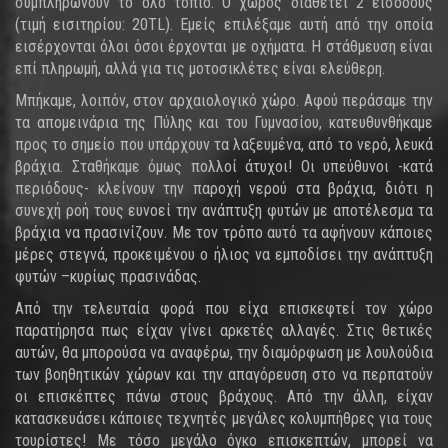
συμπληρώνουν το όλο τοπίο. Ο χώρος διαθέτει 2 εισόδους
(τιμή εισιτηρίου: 20TL). Εμείς επιλέξαμε αυτή από την οποία
εισέρχονται όλοι όσοι έρχονται με οχήματα. Η στάθμευση είναι
επί πληρωμή, αλλά για τις μοτοσικλέτες είναι ελεύθερη.
Μπήκαμε, λοιπόν, στον αρχαιολογικό χώρο. Αφού περάσαμε την
τα απομεινάρια της Πύλης και του Γυμνασίου, κατευθυνθήκαμε
προς το σημείο που υπάρχουν τα λαξευμένα, από το νερό, λευκά
βράχια. Σταθήκαμε όμως πολλοί άτυχοι! Οι υπεύθυνοι -κατά
περιόδους- κλείνουν την παροχή νερού στα βράχια, διότι η
συνεχή ροή τους ευνοεί την ανάπτυξη φυτών με αποτέλεσμα τα
βράχια να πρασινίζουν. Με τον τρόπο αυτό τα αφήνουν κάποιες
μέρες στεγνά, προκειμένου ο ήλιος να εμποδίσει την ανάπτυξη
φυτών –κυρίως πρασινάδας.
Από την τελευταία φορά που είχα επισκεφτεί τον χώρο
παρατήρησα πως είχαν γίνει αρκετές αλλαγές. Στις θετικές
αυτών, θα μπορούσα να αναφέρω, την διαμόρφωση με λουλούδια
των βοηθητικών χώρων και την απαγόρευση στο να περπατούν
οι επισκέπτες πάνω στους βράχους. Από την άλλη, είχαν
κατασκευάσει κάποιες τεχνητές μεγάλες κολυμπήθρες για τους
τουρίστες! Με τόσο μεγάλο όγκο επισκεπτών, μπορεί να