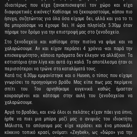
ιδιαιτέρως που είχα ξαναεπισκεφτεί τον χώρο και είχα
διαφορετικές εικόνες! Καθίσαμε να ξεκουραστούμε, κάπου πιο
ήσυχα, συζητώντας για όλα όσα είχαμε δει, αλλά και για το τι
θα μπορούσαμε να έχουμε δει. Η ώρα πλησίαζε 5.30μμ όταν
πήραμε τον δρόμο για την επιστροφή μας στο ξενοδοχείο.
Στο ξενοδοχείο και καθίσαμε στην πισίνα να φάμε και να
χαλαρώσουμε. Αν και είχαν περάσει 4 χρόνια -και παρά την
επισκεψιμότητα-, κάποια πράγματα δεν έλεγαν να αλλάξουν. Τα
εστιατόρια ήταν λίγα και αυτά όχι καλά. Το αποτέλεσμα ήταν οι
περισσότεροι να τρώνε στα καταλύματά τους.
Κατά τις 6.30μμ εμφανίστηκε και ο Husein, ο τύπος που είχαμε
γνωρίσει το προηγούμενο βράδυ. Μας είπε πως μας περίμενε
σπίτι του. Του αρνηθήκαμε ευγενικά καθώς ήμασταν
κουρασμένοι και κάτσαμε στην αυλή του ξενοδοχείου να
χαλαρώσουμε.
Αργά το βραδάκι, και ενώ όλοι οι πελάτες είχαν πάει για ύπνο,
ήρθε να πιει μια μπύρα μαζί μας ο ανιψιός του ιδιοκτήτη.
Μάλιστα, το απόγευμα μας είχε κεράσει και ένα μπουκάλι
κόκκινο τοπικό κρασί, ονόματι «Zeybek», ως «δώρο» για την