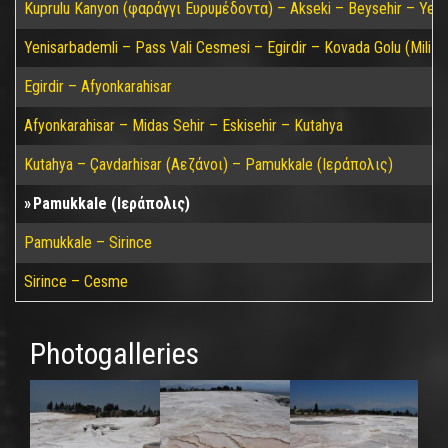
Kuprulu Kanyon (φαράγγι Ευρυμέδοντα) – Akseki – Beysehir – Yeni
Yenisarbademli – Pass Vali Cesmesi – Egirdir – Kovada Golu (Mili P
Egirdir – Afyonkarahisar
Afyonkarahisar – Midas Sehir – Eskisehir – Kutahya
Kutahya – Çavdarhisar (Αεζάνοι) – Pamukkale (Ιεράπολις)
Pamukkale (Ιεράπολις)
Pamukkale – Sirince
Sirince – Cesme
Photogalleries