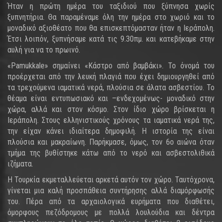
Ήταν η πρώτη ημέρα του ταξιδιού που ξύπνησα χωρίς
ξυπνητήρια. Θα παραμέναμε όλη την ημέρα στο χωριό και το
μοναδικό αξιοθέατο που θα επισκεπτόμασταν ήταν η Ιεράπολη.
Έτσι λοιπόν, ξυπνήσαμε κατά τις 9.30πμ. και κατεβήκαμε στην
αυλή για να το πρωινό.
«Pamukkale» σημαίνει «Κάστρο από βαμβάκι». Το όνομά του
προέρχεται από την λευκή πλαγιά που έχει δημιουργηθεί από
τα τρεχούμενα ιαματικά νερά, πλούσια σε άλατα ασβεστίου. Το
θέαμα είναι εντυπωσιακό και –ενδεχομένως- μοναδικό στην
χώρα, αλλά και στον κόσμο. Στον ίδιο χώρο βρίσκεται η
Ιεράπολη. Στους ελληνιστικούς χρόνους τα ιαματικά νερά της,
την είχαν κάνει ιδιαίτερα δημοφιλή. Η ιστορία της είναι
πλούσια και μακραίωνη. Παρήκμασε, όμως, τον 6ο αιώνα όταν
τμήμα της βυθίστηκε κάτω από το νερό και ασβεστολιθικά
ιζήματα.
Η Τουρκία εκμεταλλεύεται αρκετά αυτόν τον χώρο. Ταυτόχρονα,
γίνεται μια καλή προσπάθεια συντήρησης αλλά διαμόρφωσής
του. Πέρα από τα αρχαιολογικά ευρήματα που διαθέτει,
όμορφους πεζόδρομους με πολλά λουλούδια και δέντρα