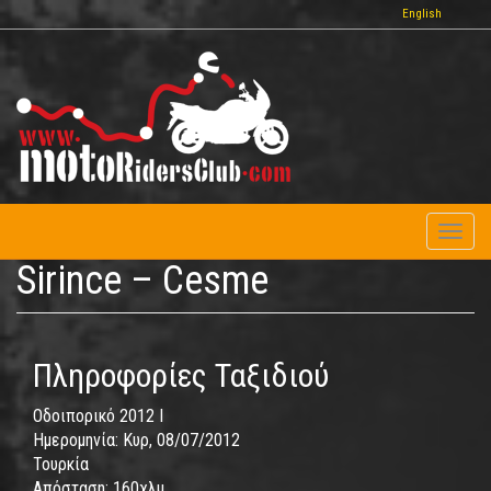
Παράκαμψη
English
προς
το
κυρίως
περιεχόμενο
Toggl
naviga
Sirince – Cesme
Πληροφορίες Ταξιδιού
Οδοιπορικό 2012 I
Ημερομηνία:
Κυρ, 08/07/2012
Τουρκία
Απόσταση:
160χλμ.