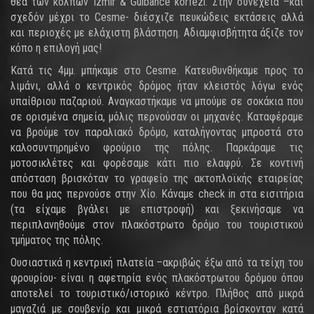
θέα των κόλπων Izmir & Gulbahce korfezi. Στην συνέχεια –και
σχεδόν μέχρι το Cesme- διέσχιζε πευκώδεις εκτάσεις αλλά
και περιοχές με ελάχιστη βλάστηση. Αδιαμφισβήτητα άξιζε τον
κόπο η επιλογή μας!
Κατά τις 4μμ. μπήκαμε στο Cesme. Κατευθυνθήκαμε προς το
λιμάνι, αλλά ο κεντρικός δρόμος ήταν κλειστός λόγω ενός
υπαίθριου παζαριού. Αναγκαστήκαμε να μπούμε σε σοκάκια που
σε ορισμένα σημεία, μόλις περνούσαν οι μηχανές. Καταφέραμε
να βρούμε τον παραλιακό δρόμο, καταλήγοντας μπροστά στο
καλοσυντηρημένο φρούριο της πόλης. Παρκάραμε τις
μοτοσικλέτες και φορέσαμε κάτι πιο ελαφρύ. Σε κοντινή
απόσταση βρισκόταν το γραφείο της ακτοπλοϊκής εταιρείας
που θα μας περνούσε στην Χίο. Κάναμε check in στα εισιτήρια
(τα είχαμε βγάλει με επιστροφή) και ξεκινήσαμε να
περιπλανηθούμε στον πλακόστρωτο δρόμο του τουριστικού
τμήματος της πόλης.
Ουσιαστικά η κεντρική πλατεία –ακριβώς έξω από τα τείχη του
φρουρίου- είναι η αφετηρία ενός πλακόστρωτου δρόμου όπου
αποτελεί το τουριστικό/ιστορικό κέντρο. Πλήθος από μικρά
μαγαζιά με σουβενίρ και μικρά εστιατόρια βρίσκονταν κατά