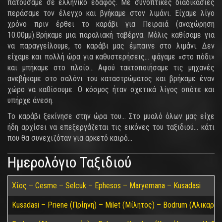
πατούσαμε σε ελληνικό έδαφος. Με συνοπτικές διαδικασίες
περάσαμε τον έλεγχο και βγήκαμε στον λιμάνι. Είχαμε λίγο
χρόνο πριν έρθει το καράβι για Πειραιά (αναχώρηση
10.00μμ).Βρήκαμε μια παραλιακή ταβέρνα. Μόλις καθίσαμε για
να παραγγείλουμε, το καράβι μας έμπαινε στο λιμάνι. Δεν
είχαμε και πολλή ώρα για καθυστερήσεις… φάγαμε «στο πόδι»
και μπήκαμε στο πλοίο… Αφού τακτοποιήσαμε τις μηχανές
ανεβήκαμε στο σαλόνι του καταστρώματος και βρήκαμε έναν
χώρο να καθίσουμε. Ο κόσμος ήταν σχετικά λίγος οπότε και
υπήρχε άνεση.
Το καράβι ξεκίνησε στην ώρα του… Στο μυαλό όλων μας είχε
ήδη αρχίσει να επεξεργάζεται τις εικόνες του ταξιδιού… κάτι
που θα συνεχιζόταν για αρκετό καιρό…
Ημερολόγιο Ταξιδιού
Χίος – Cesme – Selcuk – Ephesos – Maryemana – Kusadasi
Kusadasi – Priene (Πρίηνη) – Milet (Μίλητος) – Bodrum (Αλικαρν