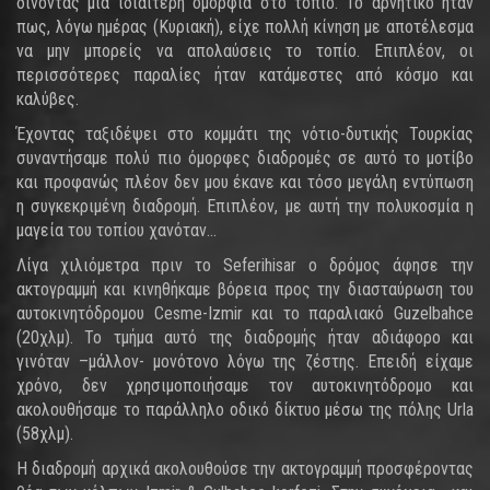
δίνοντας μια ιδιαίτερη ομορφιά στο τοπίο. Το αρνητικό ήταν
πως, λόγω ημέρας (Κυριακή), είχε πολλή κίνηση με αποτέλεσμα
να μην μπορείς να απολαύσεις το τοπίο. Επιπλέον, οι
περισσότερες παραλίες ήταν κατάμεστες από κόσμο και
καλύβες.
Έχοντας ταξιδέψει στο κομμάτι της νότιο-δυτικής Τουρκίας
συναντήσαμε πολύ πιο όμορφες διαδρομές σε αυτό το μοτίβο
και προφανώς πλέον δεν μου έκανε και τόσο μεγάλη εντύπωση
η συγκεκριμένη διαδρομή. Επιπλέον, με αυτή την πολυκοσμία η
μαγεία του τοπίου χανόταν…
Λίγα χιλιόμετρα πριν το Seferihisar ο δρόμος άφησε την
ακτογραμμή και κινηθήκαμε βόρεια προς την διασταύρωση του
αυτοκινητόδρομου Cesme-Izmir και το παραλιακό Guzelbahce
(20χλμ). Το τμήμα αυτό της διαδρομής ήταν αδιάφορο και
γινόταν –μάλλον- μονότονο λόγω της ζέστης. Επειδή είχαμε
χρόνο, δεν χρησιμοποιήσαμε τον αυτοκινητόδρομο και
ακολουθήσαμε το παράλληλο οδικό δίκτυο μέσω της πόλης Urla
(58χλμ).
Η διαδρομή αρχικά ακολουθούσε την ακτογραμμή προσφέροντας