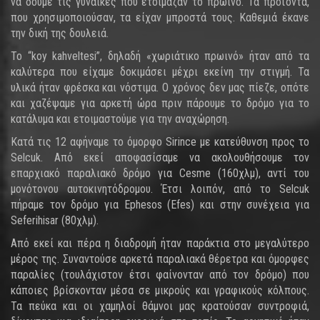
να δούμε τις γυναίκες που ετοίμαζαν το πρωινό. Τα προϊόντα,
που χρησιμοποιούσαν, τα είχαν μπροστά τους. Καθεμιά έκανε
την δική της δουλειά.
Το “koy kahveltesi”, δηλαδή «χωριάτικο πρωινό» ήταν από τα
καλύτερα που είχαμε δοκιμάσει μέχρι εκείνη την στιγμή. Τα
υλικά ήταν φρέσκα και νόστιμα. Ο χρόνος δεν μας πίεζε, οπότε
και χαζέψαμε για αρκετή ώρα πριν πάρουμε το δρόμο για το
κατάλυμα και ετοιμαστούμε για την αναχώρηση.
Κατά τις 12 αφήναμε το όμορφο Sirince με κατεύθυνση προς το
Selcuk. Από εκεί αποφασίσαμε να ακολουθήσουμε τον
επαρχιακό παραλιακό δρόμο για Cesme (160χλμ), αντί του
μονότονου αυτοκινητόδρομου. Έτσι λοιπόν, από το Selcuk
πήραμε τον δρόμο για Εphesos (Efes) και στην συνέχεια για
Seferihisar (80χλμ).
Από εκεί και πέρα η διαδρομή ήταν παράκτια στο μεγαλύτερο
μέρος της. Συναντούσε αρκετά παραλιακά θέρετρα και όμορφες
παραλίες (τουλάχιστον έτσι φαίνονταν από τον δρόμο) που
κάποιες βρίσκονταν μέσα σε μικρούς και γραφικούς κόλπους.
Τα πεύκα και οι χαμηλοί θάμνοι μας κρατούσαν συντροφιά,