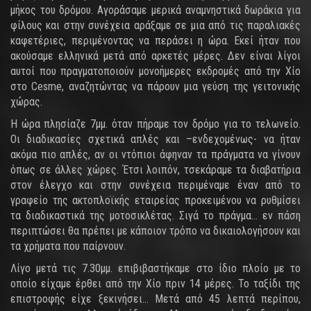
μήκος του δρόμου. Αγοράσαμε μερικά αναμνηστικά δωράκια για
φίλους και στην συνέχεια αράξαμε σε μια από τις παραλιακές
καφετέριες, περιμένοντας να περάσει η ώρα. Εκεί ήταν που
ακούσαμε ελληνικά μετά από αρκετές μέρες. Δεν είναι λίγοι
αυτοί που πραγματοποιούν μονοήμερες εκδρομές από την Χίο
στο Cesme, αναζητώντας να πάρουν μια γεύση της γειτονικής
χώρας.
Η ώρα πλησίαζε 7μμ. όταν πήραμε τον δρόμο για το τελωνείο.
Οι διαδικασίες σχετικά απλές και –ενδεχομένως- να ήταν
ακόμα πιο απλές, αν οι ντόπιοι άφηναν τα πράγματα να γίνουν
όπως σε άλλες χώρες. Έτσι λοιπόν, τσεκάραμε τα διαβατήρια
στον έλεγχο και στην συνέχεια περιμέναμε έναν από το
γραφείο της ακτοπλοϊκής εταιρείας προκειμένου να ρυθμίσει
τα διαδικαστικά της μοτοσικλέτας. Σιγά το πράγμα… εν πάση
περιπτώσει θα πρέπει με κάποιον τρόπο να δικαιολογήσουν και
τα χρήματα που παίρνουν.
Λίγο μετά τις 7.30μμ. επιβιβαστήκαμε στο ίδιο πλοίο με το
οποίο είχαμε έρθει από την Χίο πριν 14 μέρες. Το ταξίδι της
επιστροφής είχε ξεκινήσει… Μετά από 45 λεπτά περίπου,