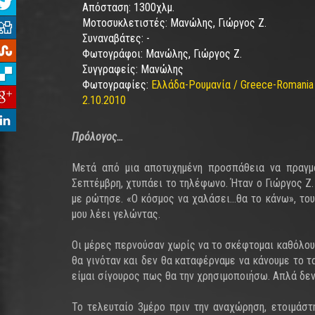
Απόσταση:
1300χλμ.
Μοτοσυκλετιστές:
Μανώλης, Γιώργος Ζ.
Συναναβάτες:
-
Φωτογράφοι:
Μανώλης, Γιώργος Ζ.
Συγγραφείς:
Μανώλης
Φωτογραφίες:
Ελλάδα-Ρουμανία / Greece-Romania 
2.10.2010
Πρόλογος…
Μετά από μια αποτυχημένη προσπάθεια να πραγμα
Σεπτέμβρη, χτυπάει το τηλέφωνο. Ήταν ο Γιώργος Ζ.
με ρώτησε. «Ο κόσμος να χαλάσει…θα το κάνω», του
μου λέει γελώντας.
Οι μέρες περνούσαν χωρίς να το σκέφτομαι καθόλου.
θα γινόταν και δεν θα καταφέρναμε να κάνουμε το τ
είμαι σίγουρος πως θα την χρησιμοποιήσω. Απλά δεν
Το τελευταίο 3μέρο πριν την αναχώρηση, ετοιμάστ