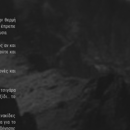
ην θερμή
ή έπρεπε
υσα.
ς αν και
ούτε και
ονές και
 τσιγάρα
ξίδι… το
ινακίδες
α για το
οδήγησης