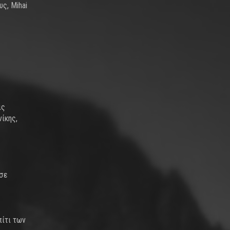
ς, Mihai
ις
ίκης,
ησε
πίτι των