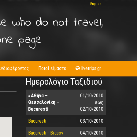
English
se who do not travel,
one page
ενδιαφέροντος
Ποιοί είμαστε
livetrips.gr
Ημερολόγιο Ταξιδιού
Αθήνα –
01/10/2010
Θεσσαλονίκη –
εως
Bucuresti
02/10/2010
Bucuresti
03/10/2010
Bucuresti - Brasov
04/10/2010