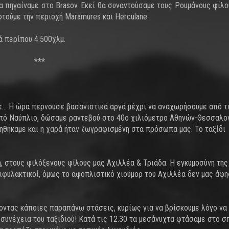
θα πηγαίναμε στο Brasov. Εκεί θα συναντούσαμε τους Ρουμάνους φίλου
εφτούμε την περιοχή Maramures και Herculane.
ά περίπου 4.500χλμ.
***
υε… Η ώρα περνούσε βασανιστικά αργά μέχρι να αναχωρήσουμε από τ
 από Ναύπλιο, δώσαμε ραντεβού στο 40ο χιλιόμετρο Αθηνών-Θεσσαλον
ντηθήκαμε και η χαρά ήταν ζωγραφισμένη στα πρόσωπα μας. Το ταξίδι
, στους φιλόξενους φίλους μας Αχιλλέα & Τριάδα. Η εγκυμοσύνη της
ιφυλακτικοί, όμως το αφοπλιστικό χιούμορ του Αχιλλέα δεν μας άφ
οντας κάποιες παραπάνω στάσεις, κυρίως για να βρίσκουμε λόγο να
 συνέχεια του ταξιδιού! Κατά τις 12.30 τα μεσάνυχτα φτάσαμε στο σ