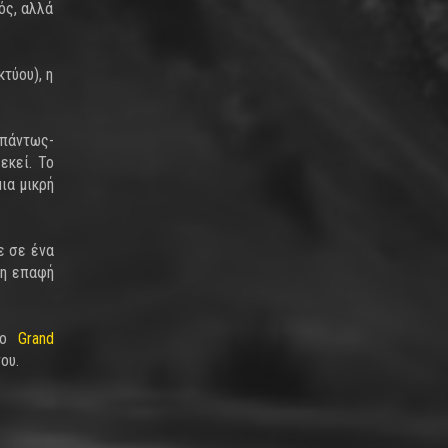
ός, αλλά
τύου), η
–πάντως-
εκεί. Το
ια μικρή
ε σε ένα
τη επαφή
 το
Grand
ου.