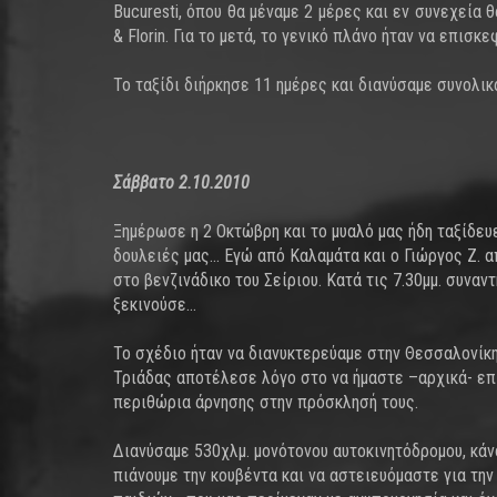
Bucuresti, όπου θα μέναμε 2 μέρες και εν συνεχεία 
& Florin. Για το μετά, το γενικό πλάνο ήταν να επισκ
Το ταξίδι διήρκησε 11 ημέρες και διανύσαμε συνολικ
Σάββατο 2.10.2010
Ξημέρωσε η 2 Οκτώβρη και το μυαλό μας ήδη ταξίδε
δουλειές μας... Εγώ από Καλαμάτα και ο Γιώργος Ζ.
στο βενζινάδικο του Σείριου. Κατά τις 7.30μμ. συνα
ξεκινούσε…
Το σχέδιο ήταν να διανυκτερεύαμε στην Θεσσαλονίκη
Τριάδας αποτέλεσε λόγο στο να ήμαστε –αρχικά- επ
περιθώρια άρνησης στην πρόσκλησή τους.
Διανύσαμε 530χλμ. μονότονου αυτοκινητόδρομου, κάν
πιάνουμε την κουβέντα και να αστειευόμαστε για την