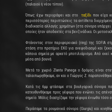
(παλαιού ή νέου τύπου).
Όπως έχω περιγράψει και στο
ταξίδι
που είχα κά
περισσότερες περιπτώσεις τα αντίθετα διερχόμενα
διαδικασία αλλαγής χρημάτων (στα σύνορα υπάρχει κ
οποίες ήταν αποδεκτές στα βενζινάδικα. Οι μοτοσι
Φτάνοντας στον περιφερειακό (ring) της SOFIA σ
στάση στο πρατήριο ΕΚΟ για ανεφοδιασμό και ξεκο
κάποια σημεία με αρκετό μποτιλιάρισμα. Από εκεί 
μέσα από βουνά.
Μετά το χωριό Zlanta Panega ο δρόμος είναι στ
ταλαιπωρηθήκαμε, αν και ο Γιώργος Ζ. παραπονέθηκε
Κατά τις 6μμ φτάσαμε στα βουλγαρικά σύνορα πο
κατευθυνθήκαμε προς γέφυρα που ενώνει τις απένα
σημείο. Μόλις διασχίζαμε την γέφυρα ένιωθα τόσο 
Περάσαμε τα ρουμανικά σύνορα (Giurgiu) και κινηθή