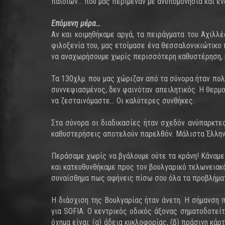
παιδιών… που μας περίμεναν με ανυπομονησία και έ
Επόμενη μέρα…
Αν και κοιμηθήκαμε αργά, τα πειράγματα του Αχιλλ
φιλοξενία του, μας ετοίμασε ένα θεσσαλονικιώτικο 
να αναχωρήσουμε χωρίς περισσότερη καθυστέρηση, κ
Τα 130χλμ. που μας χώριζαν από τα σύνορα ήταν πολ
συννεφιασμένος, δεν φαινόταν απειλητικός. Η θερμ
να ζεσταινόμαστε… Οι καλύτερες συνθήκες.
Στα σύνορα οι διαδικασίες ήταν σχεδόν ανύπαρκτες
καθυστερήσεις αποτελούν παρελθόν. Μάλιστα Έλληνα
Περάσαμε χωρίς να βγάλουμε ούτε τα κράνη! Κάναμε 
και κατευθυνθήκαμε προς τον βουλγαρικό τελωνειακό
συναίσθημα πως αφήνεις πίσω σου όλα τα προβλήμα
Η διάσχιση της Βουλγαρίας ήταν άνετη. Η σήμανση 
για SOFIA. Ο κεντρικός οδικός άξονας σηματοδοτείτ
όχημα είναι: (α) άδεια κυκλοφορίας, (β) πράσινη κάρ