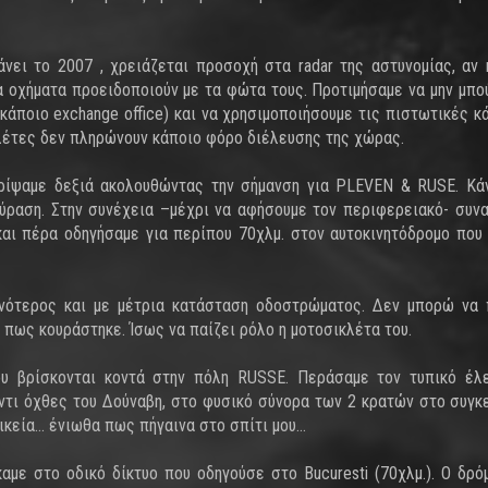
νει το 2007 , χρειάζεται προσοχή στα radar της αστυνομίας, αν 
 οχήματα προειδοποιούν με τα φώτα τους. Προτιμήσαμε να μην μπο
άποιο exchange office) και να χρησιμοποιήσουμε τις πιστωτικές κά
κλέτες δεν πληρώνουν κάποιο φόρο διέλευσης της χώρας.
τρίψαμε δεξιά ακολουθώντας την σήμανση για PLEVEN & RUSE. Κά
ύραση. Στην συνέχεια –μέχρι να αφήσουμε τον περιφερειακό- συν
και πέρα οδηγήσαμε για περίπου 70χλμ. στον αυτοκινητόδρομο που
ενότερος και με μέτρια κατάσταση οδοστρώματος. Δεν μπορώ ν
 πως κουράστηκε. Ίσως να παίζει ρόλο η μοτοσικλέτα του.
υ βρίσκονται κοντά στην πόλη RUSSE. Περάσαμε τον τυπικό έλ
ντι όχθες του Δούναβη, στο φυσικό σύνορα των 2 κρατών στο συγκ
οικεία… ένιωθα πως πήγαινα στο σπίτι μου…
καμε στο οδικό δίκτυο που οδηγούσε στο Bucuresti (70χλμ.). Ο δρό