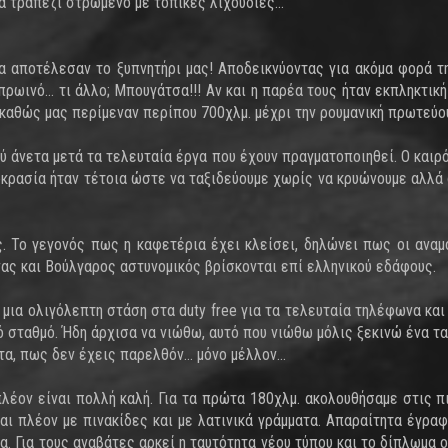
να τραπέζι στρωμένο με τοπικές λιχουδιές…
έα αποτέλεσαν το ξυπνητήρι μας! Αποδεικνύοντας για ακόμα φορά τ
πρωινό… τι άλλο; Μπουγάτσα!!! Αν και η παρέα τους ήταν εκπληκτικ
αθώς μας περίμεναν περίπου 700χλμ. μέχρι την ρουμανική πρωτεύο
ύ άνετα μετά τα τελευταία έργα που έχουν πραγματοποιηθεί. Ο καιρό
οκρασία ήταν τέτοια ώστε να ταξιδεύουμε χωρίς να κρυώνουμε αλλά 
. Το γεγονός πως η καφετέρια έχει κλείσει, δηλώνει πως οι αναμ
ς και Βούλγαρος αστυνομικός βρίσκονται επί ελληνικού εδάφους.
μια ολιγόλεπτη στάση στα duty free για τα τελευταία τηλέφωνα και
 σταθμό. Ήδη άρχισα να νιώθω, αυτό που νιώθω μόλις ξεκινώ ένα τα
τα, πως δεν έχεις παρελθόν… μόνο μέλλον…
πλέον είναι πολλή καλή. Για τα πρώτα 180χλμ. ακολουθήσαμε στις π
αι πλέον με πινακίδες και με λατινικά γράμματα. Απαραίτητα έγραφ
τα. Για τους αναβάτες αρκεί η ταυτότητα νέου τύπου και το δίπλωμα 