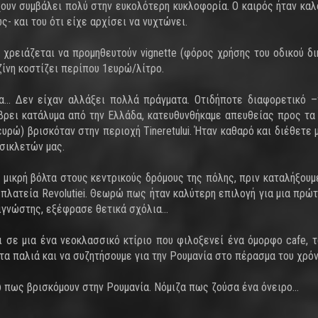
χουν συμβάλει πολύ στην ευκολότερη κυκλοφορία. Ο καιρός ήταν καλ
- και του ότι είχε αρχίσει να νυχτώνει.
χρειάζεται να προμηθευτούν vignette (φόρος χρήσης του οδικού δικ
νζίνη κοστίζει περίπου 1ευρώ/λίτρο.
σα… Δεν είχαν αλλάξει πολλά πράγματα. Οτιδήποτε διαφορετικό 
βρει κατάλυμα από την Ελλάδα, κατευθυνθήκαμε απευθείας προς τα 
ευρώ) βρισκόταν στην περιοχή Tineretului. Ήταν καθαρό και διέθετε μ
σικλετών μας.
 μικρή βόλτα στους κεντρικούς δρόμους της πόλης, πριν καταλήξουμ
ν πλατεία Revolutiei. Θεωρώ πως ήταν καλύτερη επιλογή για μια πρώ
υσιγνώστης, εξέφρασε θετικά σχόλια…
ι σε μια ένα νεοκλασσικό κτίριο που φιλοξενεί ένα όμορφο cafe,
ε τα παλιά και να συζητήσουμε για την Ρουμανία στο πέρασμα του χρόν
ω πως βρισκόμουν στην Ρουμανία. Νόμιζα πως ζούσα ένα όνειρο…