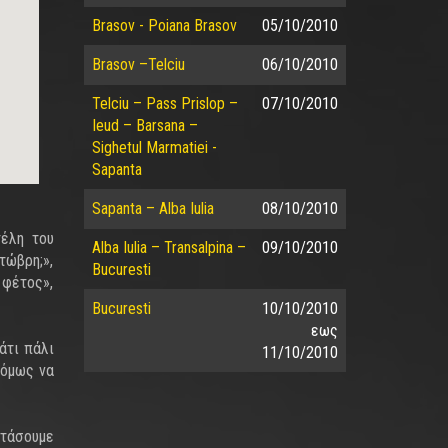
Brasov - Poiana Brasov
05/10/2010
Brasov –Telciu
06/10/2010
Telciu – Pass Prislop –
07/10/2010
Ieud – Barsana –
Sighetul Marmatiei -
Sapanta
Sapanta – Alba Iulia
08/10/2010
τέλη του
Alba Iulia – Transalpina –
09/10/2010
τώβρη;»,
Bucuresti
 φέτος»,
Bucuresti
10/10/2010
εως
άτι πάλι
11/10/2010
 όμως να
φτάσουμε