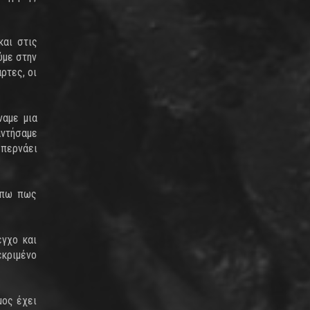
και στις
ύμε στην
ρτες, οι
ναμε μια
αντήσαμε
 περνάει
α πω πως
εγχο και
εκριμένο
μος έχει