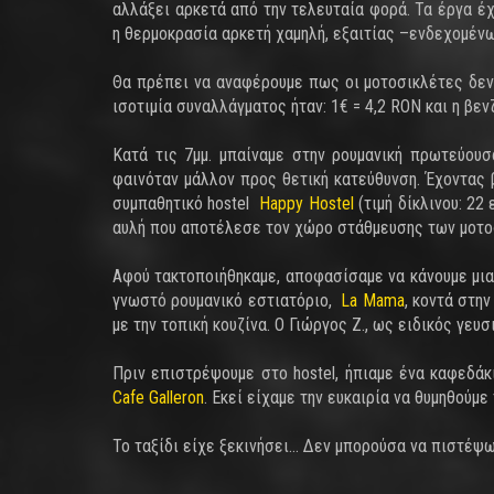
αλλάξει αρκετά από την τελευταία φορά. Τα έργα έ
η θερμοκρασία αρκετή χαμηλή, εξαιτίας –ενδεχομένως
Θα πρέπει να αναφέρουμε πως οι μοτοσικλέτες δεν 
ισοτιμία συναλλάγματος ήταν: 1€ = 4,2 RON και η βε
Κατά τις 7μμ. μπαίναμε στην ρουμανική πρωτεύου
φαινόταν μάλλον προς θετική κατεύθυνση. Έχοντας 
συμπαθητικό hostel
Happy Hostel
(τιμή δίκλινου: 22 
αυλή που αποτέλεσε τον χώρο στάθμευσης των μοτο
Αφού τακτοποιήθηκαμε, αποφασίσαμε να κάνουμε μια
γνωστό ρουμανικό εστιατόριο,
La Mama
, κοντά στη
με την τοπική κουζίνα. Ο Γιώργος Ζ., ως ειδικός γε
Πριν επιστρέψουμε στο hostel, ήπιαμε ένα καφεδάκ
Cafe Galleron
. Εκεί είχαμε την ευκαιρία να θυμηθούμ
Το ταξίδι είχε ξεκινήσει… Δεν μπορούσα να πιστέψ