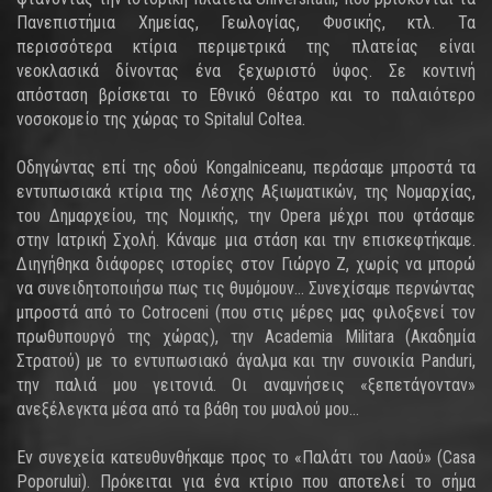
Πανεπιστήμια Χημείας, Γεωλογίας, Φυσικής, κτλ. Τα
περισσότερα κτίρια περιμετρικά της πλατείας είναι
νεοκλασικά δίνοντας ένα ξεχωριστό ύφος. Σε κοντινή
απόσταση βρίσκεται το Εθνικό Θέατρο και το παλαιότερο
νοσοκομείο της χώρας το Spitalul Coltea.
Οδηγώντας επί της οδού Kongalniceanu, περάσαμε μπροστά τα
εντυπωσιακά κτίρια της Λέσχης Αξιωματικών, της Νομαρχίας,
του Δημαρχείου, της Νομικής, την Opera μέχρι που φτάσαμε
στην Ιατρική Σχολή. Κάναμε μια στάση και την επισκεφτήκαμε.
Διηγήθηκα διάφορες ιστορίες στον Γιώργο Z, χωρίς να μπορώ
να συνειδητοποιήσω πως τις θυμόμουν… Συνεχίσαμε περνώντας
μπροστά από το Cotroceni (που στις μέρες μας φιλοξενεί τον
πρωθυπουργό της χώρας), την Academia Militara (Ακαδημία
Στρατού) με το εντυπωσιακό άγαλμα και την συνοικία Panduri,
την παλιά μου γειτονιά. Οι αναμνήσεις «ξεπετάγονταν»
ανεξέλεγκτα μέσα από τα βάθη του μυαλού μου…
Εν συνεχεία κατευθυνθήκαμε προς το «Παλάτι του Λαού» (Casa
Poporului). Πρόκειται για ένα κτίριο που αποτελεί το σήμα