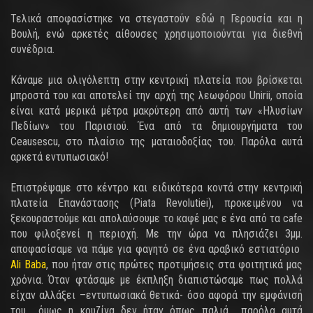
Τελικά αποφασίστηκε να στεγαστούν εδώ η Γερουσία και η
Βουλή, ενώ αρκετές αίθουσες χρησιμοποιούνται για διεθνή
συνέδρια.
Κάναμε μια ολιγόλεπτη στην κεντρική πλατεία που βρίσκεται
μπροστά του και αποτελεί την αρχή της λεωφόρου Unirii, οποία
είναι κατά μερικά μέτρα μακρύτερη από αυτή των «Ηλυσίων
Πεδίων» του Παρισιού. Ένα από τα δημιουργήματα του
Ceausescu, στο πλαίσιο της ματαιοδοξίας του. Παρόλα αυτά
αρκετά εντυπωσιακό!
Επιστρέψαμε στο κέντρο και ειδικότερα κοντά στην κεντρική
πλατεία Επανάστασης (Piata Revolutiei), προκειμένου να
ξεκουραστούμε και απολαύσουμε το καφέ μας ε ένα από τα cafe
που φιλοξενεί η περιοχή. Με την ώρα να πλησιάζει 3μμ.
αποφασίσαμε να πάμε για φαγητό σε ένα αραβικό εστιατόριο
Ali Baba
, που ήταν στις πρώτες προτιμήσεις στα φοιτητικά μας
χρόνια. Όταν φτάσαμε με έκπληξη διαπιστώσαμε πως πολλά
είχαν αλλάξει –εντυπωσιακά θετικά- όσο αφορά την εμφάνισή
του… όμως η κουζίνα δεν ήταν όπως παλιά… παρόλα αυτά