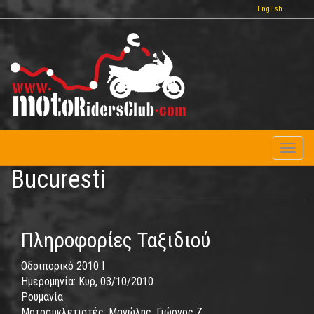
Παράκαμψη
English
προς
το
κυρίως
περιεχόμενο
Toggl
naviga
Bucuresti
Πληροφορίες Ταξιδιού
Οδοιπορικό 2010 I
Ημερομηνία:
Κυρ, 03/10/2010
Ρουμανία
Μοτοσυκλετιστές:
Μανώλης, Γιώργος Ζ.