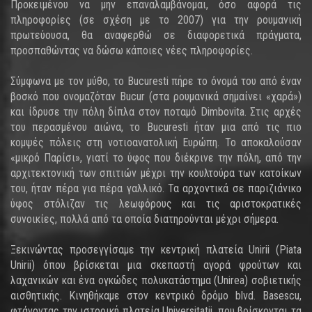
Προκειμένου να μην επαναλαμβάνομαι, όσο αφορά τις
πληροφορίες (σε σχέση με το 2007) για την ρουμανική
πρωτεύουσα, θα αναφερθώ σε διαφορετικά πράγματα,
προσπαθώντας να δώσω κάποιες νέες πληροφορίες.
Σύμφωνα με τον μύθο, το Bucuresti πήρε το όνομά του από έναν
βοσκό που ονομαζόταν Bucur (στα ρουμανικά σημαίνει «χαρά»)
και ίδρυσε την πόλη δίπλα στον ποταμό Dimbovita. Στις αρχές
του περασμένου αιώνα, το Bucuresti ήταν μια από τις πιο
κομψές πόλεις στη νοτιοανατολική Ευρώπη. Το αποκαλούσαν
«μικρό Παρίσι», γιατί το ύφος που διέκρινε την πόλη, από την
αρχιτεκτονική των σπιτιών μέχρι την κουλτούρα των κατοίκων
του, ήταν πέρα για πέρα γαλλικό. Τα αρχοντικά σε παριζιάνικο
ύφος στόλιζαν τις λεωφόρους και τις αριστοκρατικές
συνοικίες, πολλά από τα οποία διατηρούνται μέχρι σήμερα.
Ξεκινώντας προσεγγίσαμε την κεντρική πλατεία Unirii (Piata
Unirii) όπου βρίσκεται μια σκεπαστή αγορά φρούτων και
λαχανικών και ένα ογκώδες πολυκατάστημα (Unirea) σοβιετικής
αισθητικής. Κινηθήκαμε στον κεντρικό δρόμο blvd. Basescu,
φτάνοντας την ιστορική πλατεία Universitatii, που βρίσκονται τα