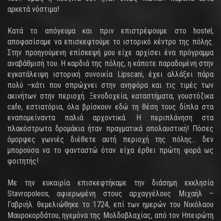
αρκετά νόστιμα!
Κατά το απόγευμα και πριν επιστρέψουμε στο hostel,
αποφασίσαμε να επισκεφτούμε το ιστορικό κέντρο της πόλης.
Στην προηγούμενη επίσκεψή μου είχε αρχίσει ένα πρόγραμμα
αναβάθμισή του. Η καρδιά της πόλης, η κάποτε παραδομένη στην
εγκατάλειψη ιστορική συνοικία Lipscani, έχει αλλάξει πάρα
πολύ –κάτι που σπρώχνει στην ανηφόρα και τις τιμές των
ακινήτων στην περιοχή. Ξενοδοχεία, καταστήματα, γουστόζικα
cafe, εστιατόρια, όλα βρίσκουν εδώ τη θέση τους δίπλα στα
εναπομείναντα παλιά αρχοντικά. Η περιπλάνηση στα
πλακόστρωτα δρομάκια ήταν πραγματικά απολαυστική! Πόσες
όμορφες γωνιές διέθετε αυτή περιοχή της πόλης… δεν
μπορούσα να το φανταστώ όταν είχα έρθει πρώτη φορά ως
φοιτητής!
Με την ευκαιρία επισκεφτήκαμε την διάσημη εκκλησία
Stavropoleos, αφιερωμένη στους αρχαγγέλους Μιχαήλ –
Γαβριήλ. θεμελιώθηκε το 1724, επί των ημερών του Νικόλαου
Μαυροκορδάτου, ηγεμόνα της Μολδοβλαχίας, από τον Ηπειρώτη