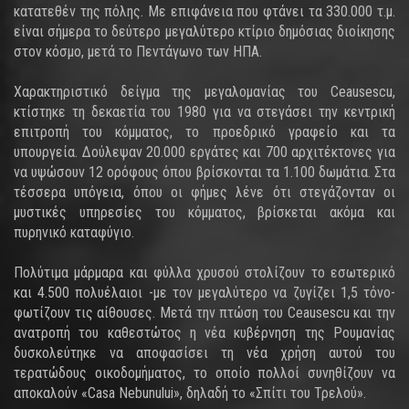
κατατεθέν της πόλης. Με επιφάνεια που φτάνει τα 330.000 τ.μ.
είναι σήμερα το δεύτερο μεγαλύτερο κτίριο δημόσιας διοίκησης
στον κόσμο, μετά το Πεντάγωνο των ΗΠΑ.
Χαρακτηριστικό δείγμα της μεγαλομανίας του Ceausescu,
κτίστηκε τη δεκαετία του 1980 για να στεγάσει την κεντρική
επιτροπή του κόμματος, το προεδρικό γραφείο και τα
υπουργεία. Δούλεψαν 20.000 εργάτες και 700 αρχιτέκτονες για
να υψώσουν 12 ορόφους όπου βρίσκονται τα 1.100 δωμάτια. Στα
τέσσερα υπόγεια, όπου οι φήμες λένε ότι στεγάζονταν οι
μυστικές υπηρεσίες του κόμματος, βρίσκεται ακόμα και
πυρηνικό καταφύγιο.
Πολύτιμα μάρμαρα και φύλλα χρυσού στολίζουν το εσωτερικό
και 4.500 πολυέλαιοι -με τον μεγαλύτερο να ζυγίζει 1,5 τόνο-
φωτίζουν τις αίθουσες. Μετά την πτώση του Ceausescu και την
ανατροπή του καθεστώτος η νέα κυβέρνηση της Ρουμανίας
δυσκολεύτηκε να αποφασίσει τη νέα χρήση αυτού του
τερατώδους οικοδομήματος, το οποίο πολλοί συνηθίζουν να
αποκαλούν «Casa Nebunului», δηλαδή το «Σπίτι του Τρελού».