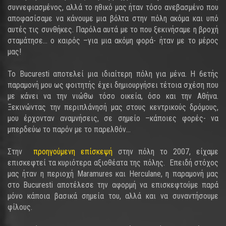
συννεφιασμένος, αλλά το ηθικό μας ήταν τόσο ανεβασμένο που
αποφασίσαμε να κάνουμε μια βόλτα στην πόλη ακόμα και υπό
αυτές τις συνθήκες. Παρόλα αυτά με το που ξεκινήσαμε η βροχή
σταμάτησε… ο καιρός –για μια ακόμη φορά- ήταν με το μέρος
μας!
Το Bucuresti αποτελεί μια ιδιαίτερη πόλη για μένα. Η 6ετής
παραμονή μου ως φοιτητής έχει δημιουργήσει τέτοια σχέση που
με κάνει να την νιώθω τόσο οικεία, όσο και την Αθήνα.
Ξεκινώντας την περιπλάνησή μας στους κεντρικούς δρόμους,
μου έρχονταν αναμνήσεις, σε σημείο –κάποιες φορές- να
μπερδεύω το παρόν με το παρελθόν…
Στην
προηγούμενη επίσκεψή
στην πόλη το 2007, είχαμε
επισκεφτεί τα κυριότερα αξιοθέατα της πόλης. Επειδή στόχος
μας ήταν η περιοχή Maramures και Herculane, η παραμονή μας
στο Bucuresti αποτέλεσε την αφορμή να επισκεφτούμε παρά
μόνο κάποια βασικά σημεία του, αλλά και να συναντήσουμε
φίλους.