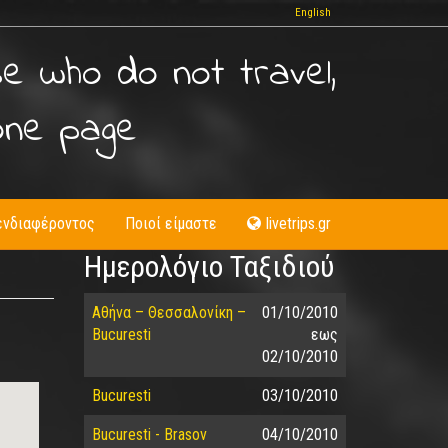
English
se who do not travel,
one page
ενδιαφέροντος
Ποιοί είμαστε
livetrips.gr
Ημερολόγιο Ταξιδιού
Αθήνα – Θεσσαλονίκη –
01/10/2010
Bucuresti
εως
02/10/2010
Bucuresti
03/10/2010
Bucuresti - Brasov
04/10/2010