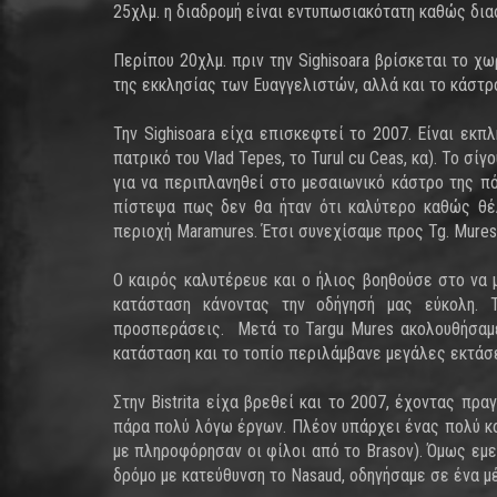
25χλμ. η διαδρομή είναι εντυπωσιακότατη καθώς δι
Περίπου 20χλμ. πριν την Sighisoara βρίσκεται το 
της εκκλησίας των Ευαγγελιστών, αλλά και το κάστ
Την Sighisoara είχα επισκεφτεί το 2007. Είναι εκπ
πατρικό του Vlad Tepes, το Turul cu Ceas, κα). Το σ
για να περιπλανηθεί στο μεσαιωνικό κάστρο της πό
πίστεψα πως δεν θα ήταν ότι καλύτερο καθώς θέλ
περιοχή Maramures. Έτσι συνεχίσαμε προς Tg. Mures
Ο καιρός καλυτέρευε και ο ήλιος βοηθούσε στο να 
κατάσταση κάνοντας την οδήγησή μας εύκολη. 
προσπεράσεις. Μετά το Targu Mures ακολουθήσαμε τ
κατάσταση και το τοπίο περιλάμβανε μεγάλες εκτάσε
Στην Bistrita είχα βρεθεί και το 2007, έχοντας πρα
πάρα πολύ λόγω έργων. Πλέον υπάρχει ένας πολύ κ
με πληροφόρησαν οι φίλοι από το Brasov). Όμως εμ
δρόμο με κατεύθυνση το Nasaud, οδηγήσαμε σε ένα 