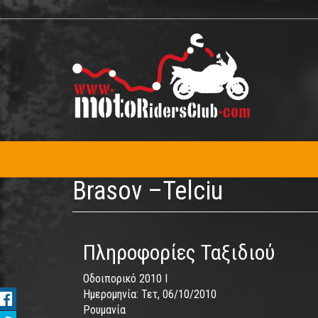
Παράκαμψη
προς
το
κυρίως
περιεχόμενο
Brasov –Telciu
Πληροφορίες Ταξιδιού
Οδοιπορικό 2010 I
Ημερομηνία:
Τετ, 06/10/2010
Ρουμανία