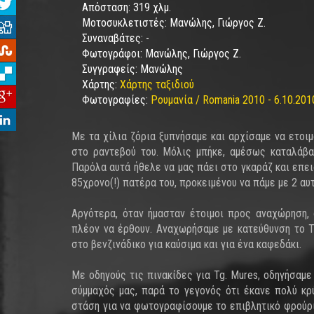
Απόσταση:
319 χλμ.
Μοτοσυκλετιστές:
Μανώλης, Γιώργος Ζ.
Συναναβάτες:
-
Φωτογράφοι:
Μανώλης, Γιώργος Ζ.
Συγγραφείς:
Μανώλης
Χάρτης:
Χάρτης ταξιδιού
Φωτογραφίες:
Ρουμανία / Romania 2010 - 6.10.201
Με τα χίλια ζόρια ξυπνήσαμε και αρχίσαμε να ετοιμ
στο ραντεβού του. Μόλις μπήκε, αμέσως καταλάβα
Παρόλα αυτά ήθελε να μας πάει στο γκαράζ και επει
85χρονο(!) πατέρα του, προκειμένου να πάμε με 2 αυ
Αργότερα, όταν ήμασταν έτοιμοι προς αναχώρηση,
πλέον να έρθουν. Αναχωρήσαμε με κατεύθυνση το Ta
στο βενζινάδικο για καύσιμα και για ένα καφεδάκι.
Με οδηγούς τις πινακίδες για Tg. Mures, οδηγήσαμ
σύμμαχός μας, παρά το γεγονός ότι έκανε πολύ κρ
στάση για να φωτογραφίσουμε το επιβλητικό φρούρι