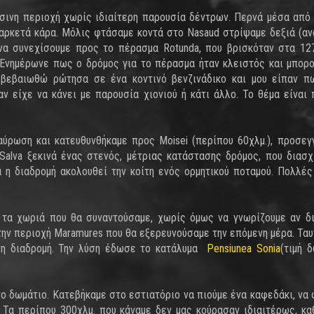
άσινη περιοχή χωρίς ιδιαίτερη παρουσία δέντρων. Περνά μέσα από
αρκετά κάρα. Μόλις φτάσαμε κοντά στο Nasaud στρίψαμε δεξιά (αν
 να συνεχίσουμε προς το πέρασμα Rotunda, που βρισκόταν στα 12
.Ενημέρωνε πως ο δρόμος για το πέρασμα ήταν κλειστός και μπορ
 βεβαιωθώ ρώτησα σε ένα κοντινό βενζινάδικο και μου είπαν π
αν είχε να κάνει με παρουσία χιονιού ή κάτι άλλο. Το θέμα είναι
αύρωση και κατευθυνθήκαμε προς Moisei (περίπου 60χλμ.), προσεγ
Salva ξεκινά ένας στενός, μέτριας κατάστασης δρόμος, που διασχ
 η διαδρομή ακολουθεί την κοίτη ενός ορμητικού ποταμού. Πολλές
τα χωριά που θα συναντούσαμε, χωρίς όμως να γνωρίζουμε αν δ
την περιοχή Maramures που θα εξερευνούσαμε την επόμενη μέρα. Τα
ένη διαδρομή. Την λύση έδωσε το κατάλυμα
Pensiunea Sonia
(τιμή δ
ο δωμάτιο. Κατεβήκαμε στο εστιατόριο να πιούμε ένα καφεδάκι, να 
 Τα περίπου 300χλμ. που κάναμε δεν μας κούρασαν ιδιαιτέρως, κ