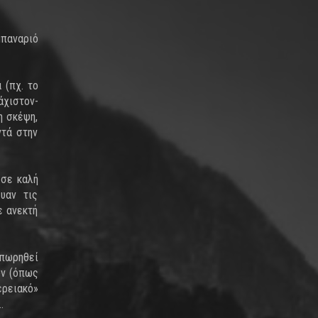
μπαναριό
 (πχ. το
άχιστον-
η σκέψη,
ντά στην
 σε καλή
υαν τις
ε ανεκτή
ιπωρηθεί
ών (όπως
ερειακό»
…