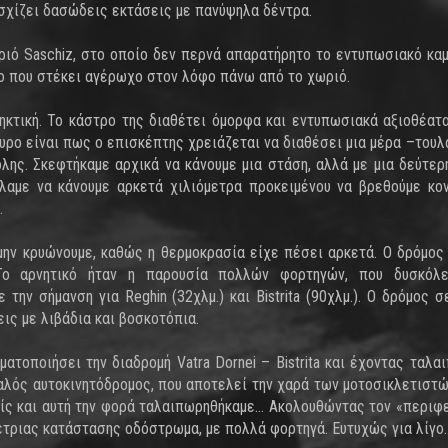
ασχίζει δασώδεις εκτάσεις με πανύψηλα δέντρα.
χωριό Saschiz, στο οποίο δεν περνά απαρατήρητο το εντυπωσιακό κα
ρο που στέκει αγέρωχο στον λόφο πάνω από το χωριό.
ληκτική. Το κάστρο της διαθέτει όμορφα και εντυπωσιακά αξιοθέατα
ίγουρο είναι πως ο επισκέπτης χρειάζεται να διαθέσει μια μέρα –τουλ
λης. Σκεφτήκαμε αρχικά να κάνουμε μια στάση, αλλά με μια δεύτερ
αμε να κάνουμε αρκετά χιλιόμετρα προκειμένου να βρεθούμε κο
.
μην κρυώνουμε, καθώς η θερμοκρασία είχε πέσει αρκετά. Ο δρόμος
Το αρνητικό ήταν η παρουσία πολλών φορτηγών, που δυσκόλε
ην σήμανση για Reghin (32χλμ.) και Bistrita (90χλμ.). Ο δρόμος σ
ις με λιβάδια και βοσκοτόπια.
γματοποιήσει την διαδρομή Vatra Dornei – Bistrita και έχοντας ταλα
αλός αυτοκινητόδρομος, που αποτελεί την χαρά των μοτοσικλετιστ
είς και αυτή την φορά ταλαιπωρηθήκαμε… Ακολουθώντας τον «περιφ
μέτριας κατάστασης οδόστρωμα, με πολλά φορτηγά. Ευτυχώς για λίγο