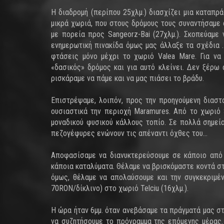
Η διαδρομή (περίπου 25χλμ.) διασχίζει μια καταπρ
μικρά χωριά, που στους δρόμους τους συναντήσαμε 
με πορεία προς Sangeorz-Bai (27χλμ.). Σκοπεύαμε
ενημερωτική πινακίδα όμως μας άλλαξε τα σχέδια 
φτάσεις μόνο μέχρι το χωριό Valea Mare. Για να
«δασικός» δρόμος και για αυτό κλείνει. Δεν ξέρω 
ρισκάραμε να πάμε και να μας πιάσει το βράδυ.
Επιστρέψαμε, λοιπόν, προς την προηγούμενη διαστ
ουσιαστικά την περιοχή Maramures. Από το χωριό 
μοναδικού φυσικού κάλλους τοπίο. Σε πολλά σημεία
πεζογέφυρες ενώνουν τις απέναντι όχθες του…
Αποφασίσαμε να διανυκτερεύσουμε σε κάποιο από 
κάποια καταλύματα. Θέλαμε να βρισκόμαστε κοντά σ
όμως, θέλαμε να απολαύσουμε και την συγκεκριμ
70RON/δίκλινο) στο χωριό Telciu (16χλμ.).
Η ώρα ήταν 6μμ. όταν ανεβάσαμε τα πράγματά μας στ
να συζητήσουμε το πρόγραμμα της επόμενης μέρας.