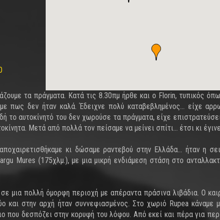
0
άζουμε τα πράγματα. Κατά τις 8.30πμ ήρθε και ο Florin, τυπικός όπ
με πως δεν ήταν καλά. Έδειχνε πολύ καταβεβλημένος… είχε αρρ
δή το αυτοκίνητό του δεν χωρούσε τα πράγματα, είχε επιστρατεύσει
τοκίνητα. Μετά από πολλά τον πείσαμε να μείνει σπίτι… έτσι κι έγιν
 αποχαιρετισθήκαμε κι δώσαμε ραντεβού στην Ελλάδα… ήταν η σε
rgu Mures (175χλμ.), με μια μικρή ενδιάμεση στάση στο ανταλλακτ
ε σε μια πολλή όμορφη περιοχή με απέραντα πράσινα λιβάδια. Ο και
ύο και στην αρχή ήταν συννεφιασμένος. Στο χωριό Rupea κάναμε μ
ο που δεσπόζει στην κορυφή του λόφου. Από εκεί και πέρα για περ