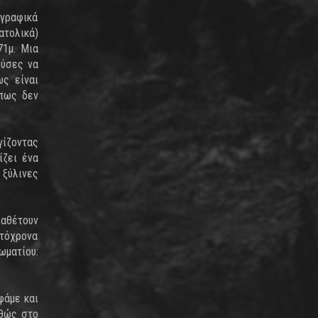
 γραφικά
ατολικά)
71μ. Μια
ούσες να
ως είναι
 πως δεν
γίζοντας
ίζει ένα
 ξύλινες
ιαθέτουν
υτόχρονα
ωματίου:
φάμε και
αθώς στο