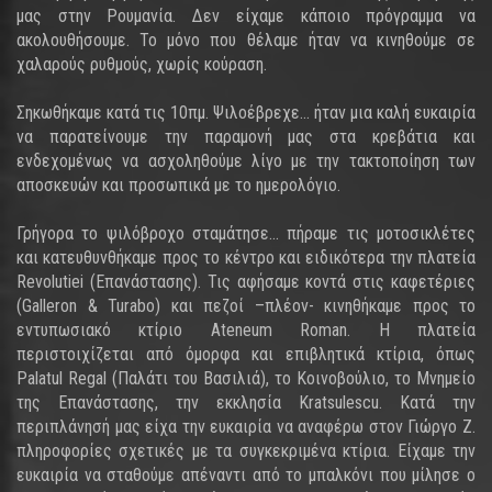
μας στην Ρουμανία. Δεν είχαμε κάποιο πρόγραμμα να
ακολουθήσουμε. Το μόνο που θέλαμε ήταν να κινηθούμε σε
χαλαρούς ρυθμούς, χωρίς κούραση.
Σηκωθήκαμε κατά τις 10πμ. Ψιλοέβρεχε… ήταν μια καλή ευκαιρία
να παρατείνουμε την παραμονή μας στα κρεβάτια και
ενδεχομένως να ασχοληθούμε λίγο με την τακτοποίηση των
αποσκευών και προσωπικά με το ημερολόγιο.
Γρήγορα το ψιλόβροχο σταμάτησε… πήραμε τις μοτοσικλέτες
και κατευθυνθήκαμε προς το κέντρο και ειδικότερα την πλατεία
Revolutiei (Επανάστασης). Τις αφήσαμε κοντά στις καφετέριες
(Galleron & Turabo) και πεζοί –πλέον- κινηθήκαμε προς το
εντυπωσιακό κτίριο Ateneum Roman. Η πλατεία
περιστοιχίζεται από όμορφα και επιβλητικά κτίρια, όπως
Palatul Regal (Παλάτι του Βασιλιά), το Κοινοβούλιο, το Μνημείο
της Επανάστασης, την εκκλησία Κratsulescu. Κατά την
περιπλάνησή μας είχα την ευκαιρία να αναφέρω στον Γιώργο Ζ.
πληροφορίες σχετικές με τα συγκεκριμένα κτίρια. Είχαμε την
ευκαιρία να σταθούμε απέναντι από το μπαλκόνι που μίλησε ο