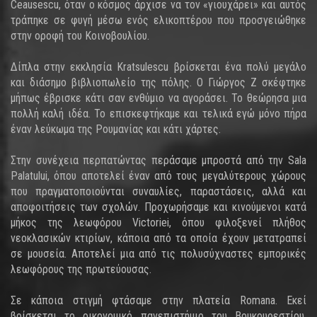
Ceausescu, όταν ο κόσμος άρχισε να τον «γιουχάρει» και αυτός
τράπηκε σε φυγή μέσω ενός ελικοπτέρου που προσγειώθηκε
στην οροφή του Κοινοβουλίου.
Δίπλα στην εκκλησία Κratsulescu βρίσκεται ένα πολύ μεγάλο
και διάσημο βιβλιοπωλείο της πόλης. Ο Γιώργος Ζ σκέφτηκε
μήπως έβρισκε κάτι σαν ενθύμιο να αγοράσει. Το θεώρησα μια
πολλή καλή ιδέα. Το επισκεφτήκαμε και τελικά εγώ μόνο πήρα
έναν λεύκωμα της Ρουμανίας και κάτι χάρτες.
Στην συνέχεια περπατώντας περάσαμε μπροστά από την Sala
Palatului, όπου αποτελεί έναν από τους μεγαλύτερους χώρους
που πραγματοποιούνται συναυλίες, παραστάσεις, αλλά και
αποφοιτήσεις των σχολών. Προχωρήσαμε και κινούμενοι κατά
μήκος της λεωφόρου Victoriei, όπου φιλοξενεί πλήθος
νεοκλασικών κτιρίων, κάποια από τα οποία έχουν μετατραπεί
σε μουσεία. Αποτελεί μια από τις πολυσύχναστες εμπορικές
λεωφόρους της πρωτεύουσας.
Σε κάποια στιγμή φτάσαμε στην πλατεία Romana. Εκεί
βρίσκεται το οικονομικό πανεπιστήμιο του Βουκουρεστίου.