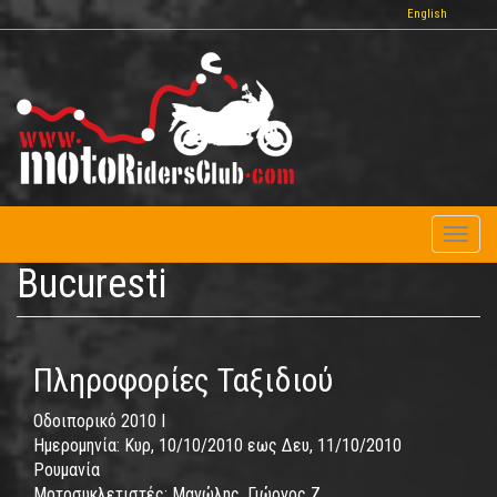
Παράκαμψη
English
προς
το
κυρίως
περιεχόμενο
Toggl
naviga
Bucuresti
Πληροφορίες Ταξιδιού
Οδοιπορικό 2010 I
Ημερομηνία:
Κυρ, 10/10/2010
εως
Δευ, 11/10/2010
Ρουμανία
Μοτοσυκλετιστές:
Μανώλης, Γιώργος Ζ.