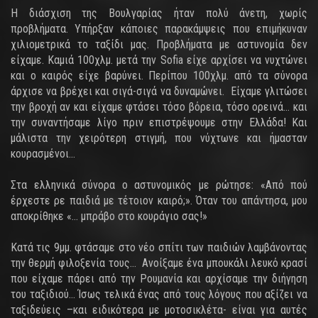
Η διάσχιση της Βουλγαρίας ήταν πολύ άνετη, χωρίς
προβλήματα. Υπήρξαν κάποιες παρακάμψεις που επιμήκυναν
χιλιομετρικά το ταξίδι μας. Προβλήματα με αστυνομία δεν
είχαμε. Καμιά 100χλμ. μετά την Sofia είχε αρχίσει να νυχτώνει
και ο καιρός είχε βαρύνει. Περίπου 100χλμ. από τα σύνορα
άρχισε να βρέχει και σιγά-σιγά να δυναμώνει. Είχαμε γλιτώσει
την βροχή αν και είχαμε φτάσει τόσο βόρεια, τόσο ορεινά… και
την συναντήσαμε λίγο πριν επιστρέψουμε στην Ελλάδα! Και
μάλιστα την χειρότερη στιγμή, που νύχτωνε και ήμασταν
κουρασμένοι…
Στα ελληνικά σύνορα ο αστυνομικός με ρώτησε: «Από πού
έρχεστε ρε παιδιά με τέτοιον καιρό;». Όταν του απάντησα, μου
αποκρίθηκε «… μπράβο στο κουράγιο σας!»
Κατά τις 9μμ. φτάσαμε στο νέο σπίτι των παιδιών λαμβάνοντας
την θερμή φιλοξενία τους… Ανοίξαμε ένα μπουκάλι λευκό κρασί
που είχαμε πάρει από την Ρουμανία και αρχίσαμε την διήγηση
του ταξιδιού… Ίσως τελικά ένας από τους λόγους που αξίζει να
ταξιδεύεις –και ειδικότερα με μοτοσικλέτα- είναι για αυτές