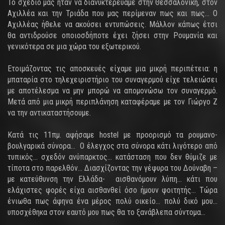
Το σχέδιο μας ήταν να διανυκτερεύαμε στην Θεσσαλονίκη, στον
Αχιλλέα και την Τριάδα που μας περίμεναν πως και πως… Ο
Αχιλλέας ήθελε να ακούσει εντυπώσεις. Μάλλον κάπως έτσι
θα αντιδρούσε οποιοσδήποτε έχει ζήσει στην Ρουμανία και
γενικότερα σε μια χώρα του εξωτερικού.
Ετοιμάζοντας τις αποσκευές είχαμε μια μικρή περιπέτεια: η
μπαταρία στο τηλεχειριστήριο του συναγερμού είχε τελειώσει
με αποτέλεσμα να μην μπορώ να απομονώσω τον συναγερμό.
Μετά από μια μικρή περιπλάνηση καταφέραμε με τον Γιώργο Ζ
να την αντικαταστήσουμε.
Κατά τις 11πμ. αφήσαμε hostel με προορισμό τα ρουμανο-
βουλγαρικά σύνορα… Ο έλεγχος στα σύνορα κάτι λιγότερο από
τυπικός… σχεδόν ανύπαρκτος… κατάσταση που δεν θύμιζε με
τίποτα στο παρελθόν… Διασχίζοντας την γέφυρα του Δούναβη –
με κατεύθυνση την Ελλάδα- αισθανόμουν λύπη… κάτι που
ελάχιστες φορές είχα αισθανθεί όσο ήμουν φοιτητής… Τώρα
ένιωθα πως άφηνα ένα μέρος πολύ οικείο… πολύ δικό μου…
υποσχέθηκα στον εαυτό μου πως θα το ξανάβλεπα σύντομα…