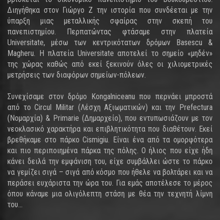
Διηγήθηκα στον Γιώργο Ζ την ιστορία που συνδέεται με την
ύπαρξη μιας μεταλλικής σφαίρας στην σκεπή του
πανεπιστημίου. Περπατώντας φτάσαμε στην πλατεία
Universitate, μέσω των κεντρικότατων δρόμων Basescu &
Magheru. Η πλατεία Universitate αποτελεί το σημείο «μηδέν»
της χώρας καθώς από εκεί ξεκινούν όλες οι χιλιομετρικές
μετρήσεις των διαφόρων σημείων-πόλεων.
Συνεχίσαμε στον δρόμο Kongalniceanu που περνάει μπροστά
από το Circul Militar (Λέσχη Αξιωματικών) και την Prefectura
(Νομαρχία) & Primarie (Δημαρχείο), που εντυπωσιάζουν με τον
νεοκλασικό χαρακτήρα και επιβλητικότητα που διαθέτουν. Εκεί
βρεθήκαμε στο πάρκο Cismigiu. Είναι ένα από τα ομορφότερα
και πιο περιποιημένα πάρκα της πόλης. Ο ήλιος που είχε ήδη
κάνει δειλά την εμφάνιση του, είχε συμβάλλει ώστε το πάρκο
να γεμίζει σιγά – σιγά από κόσμο που ήθελε να βολτάρει και να
περάσει ευχάριστα την ώρα του. Για εμάς αποτέλεσε το μέρος
όπου κάναμε μια ολιγόλεπτη στάση με θέα την τεχνητή λίμνη
του…