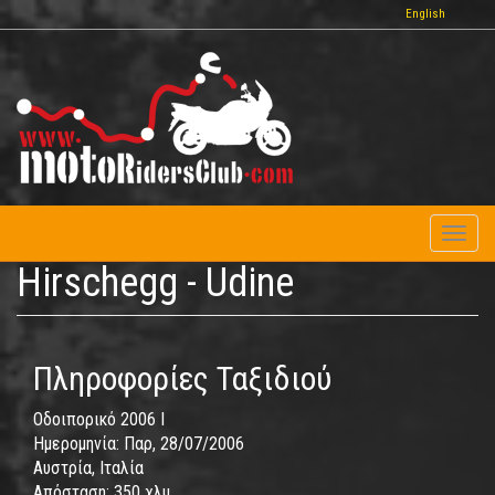
Παράκαμψη
English
προς
το
κυρίως
περιεχόμενο
Toggl
naviga
Hirschegg - Udine
Πληροφορίες Ταξιδιού
Οδοιπορικό 2006 I
Ημερομηνία:
Παρ, 28/07/2006
Αυστρία, Ιταλία
Απόσταση:
350 χλμ.