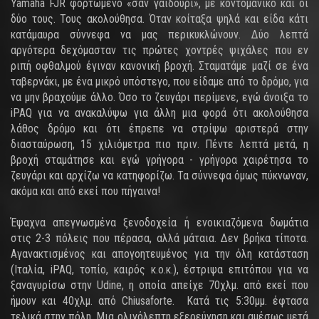
Yamaha FJR φορτωμένο «σαν γαιδούρι», με κοντομάνικο και οι
δύο τους. Τους ακολούθησα. Όταν κοίταξα ψηλά και είδα κάτι
κατάμαυρα σύννεφα να μας περικυκλώνουν. Δύο λεπτά
αργότερα δεχόμασταν τις πρώτες χοντρές ψιχάλες που εν
ριπή οφθαλμού έγιναν κανονική βροχή. Σταματάμε μαζί σε ένα
ταβερνάκι, με ένα μικρό υπόστεγο, που είδαμε από το δρόμο, για
να μην βραχούμε άλλο. Όσο το ζευγάρι περίμενε, εγώ άνοιξα το
iPAQ για να ανακαλύψω για άλλη μια φορά ότι ακολούθησα
λάθος δρόμο και ότι έπρεπε να στρίψω αριστερά στην
διασταύρωση, 15 χιλιόμετρα πιο πριν. Πέντε λεπτά μετά, η
βροχή σταμάτησε και εγώ γρήγορα - γρήγορα χαιρέτησα το
ζευγάρι και αρχίζω να κατηφορίζω. Τα σύννεφα όμως πύκνωναν,
ακόμα και από εκεί που πήγαινα!
Έψαχνα απεγνωσμένα ξενοδοχεία ή ενοικιαζόμενα δωμάτια
στις 2-3 πόλεις που πέρασα, αλλά μάταια. Δεν βρήκα τίποτα.
Αγανακτισμένος και απογοητευμένος για την όλη κατάσταση
(Ιταλία, iPAQ, τοπίο, καιρός κ.ο.κ.), έστριψα επιτόπου για να
ξαναγυρίσω στην Udine, η οποία απείχε 70χλμ. από εκεί που
ήμουν και 40χλμ. από Chiusaforte. Κατά τις 5:30μμ. έφτασα
τελικά στην πόλη. Μια ολιγόλεπτη εξερεύνηση και αμέσως μετά