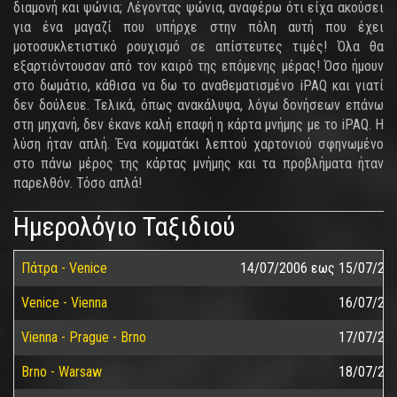
διαμονή και ψώνια; Λέγοντας ψώνια, αναφέρω ότι είχα ακούσει
για ένα μαγαζί που υπήρχε στην πόλη αυτή που έχει
μοτοσυκλετιστικό ρουχισμό σε απίστευτες τιμές! Όλα θα
εξαρτιόντουσαν από τον καιρό της επόμενης μέρας! Όσο ήμουν
στο δωμάτιο, κάθισα να δω το αναθεματισμένο iPAQ και γιατί
δεν δούλευε. Τελικά, όπως ανακάλυψα, λόγω δονήσεων επάνω
στη μηχανή, δεν έκανε καλή επαφή η κάρτα μνήμης με το iPAQ. Η
λύση ήταν απλή. Ένα κομματάκι λεπτού χαρτονιού σφηνωμένο
στο πάνω μέρος της κάρτας μνήμης και τα προβλήματα ήταν
παρελθόν. Τόσο απλά!
Ημερολόγιο Ταξιδιού
Πάτρα - Venice
14/07/2006
εως
15/07/20
Venice - Vienna
16/07/20
Vienna - Prague - Brno
17/07/20
Brno - Warsaw
18/07/20