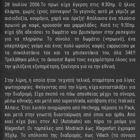
28 Ιουλίου 2006:Το πρωί είχα έγερση στις 8:30πμ. Ο ήλιος
έλαμπε, χωρίς ίχνος σύννεφου! Το γεγονός αυτό με γέμιζε με
αισιοδοξία, κουράγιο, χαρά και όρεξη! Απόλαυσα ένα πλούσιο
πρωινό με καφέ, κρουασάν και μαρμελάδες. Κατά τις 9:30πμ.
είχα ήδη αδειάσει το δωμάτιο και βρισκόμουν στην ρεσεψιόν
για να πληρώσω. Το σύνολο: το δωμάτιο (+πρωινό), ένα
υπερπλήρες γεύμα και ένας πολύ ωραίος καφές cappuccino με
τα σοκολατάκια του και τα μπισκοτάκια του, όλα 54€!!
Τρελάθηκα μόλις το άκουσα! Αφού τους ευχαρίστησα όλους για
την φιλόξενη εξυπηρέτηση, ξεκίνησα για να την εθνική.
Στην λίμνη, η οποία ήταν τεχνητή τελικά, σταμάτησα για λίγες
φωτογραφίες. Φεύγοντας από την λίμνη, είχα κατασταλάξει για
την διαδρομή. Είχα σκοπό να πάω απευθείας μέχρι τα σύνορα,
μέσω εθνικής, και μετά από superstrada, κατάβαση στις Ιταλικές
Άλπεις. Έτσι λοιπόν αναχώρησα από Hirchegg, πέρασα το Pack,
και μετά στην γνωστή διασταύρωση από όπου και ήρθα. Από
εκεί είχα βγει στον A2 (Autobahn) και πήρα το ρεύμα για
Klagenfurt. Οι ταμπέλες από Modriach έως Klagenfurt έγραφαν
95χλμ. Το υπόλοιπο της διαδρομής, έως Villach (τα σύνορα