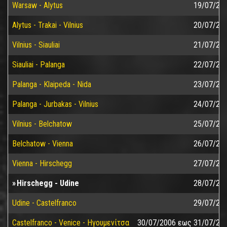
Warsaw - Alytus
19/07/20
Alytus - Trakai - Vilnius
20/07/20
Vilnius - Siauliai
21/07/20
Siauliai - Palanga
22/07/20
Palanga - Klaipeda - Nida
23/07/20
Palanga - Jurbakas - Vilnius
24/07/20
Vilnius - Belchatow
25/07/20
Belchatow - Vienna
26/07/20
Vienna - Hirschegg
27/07/20
Hirschegg - Udine
28/07/20
Udine - Castelfranco
29/07/20
Castelfranco - Venice - Ηγουμενίτσα
30/07/2006
εως
31/07/20