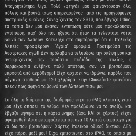
Απογοητεύτηκα λίγο. Πολύ «φτηνά» μου φαινόντουσαν όλα,
πόλεις και βουνά, ίσως επηρεασμένος από τις προηγούμενες
αυστριακές εικόνες. Συνεχίζοντας τον SS13, που έβγαζε Udine,
τα τοπία δεν μου έκαναν εντύπωση ούτε μου προκαλούσαν
εντύπωση, παρ’ όλο που ήξερα ότι ήταν τα τελευταία νότια
βουνά των Άλπεων. Κατέληξα στο συμπέρασμα ότι οι Ιταλικές
Άλπεις προσφέρουν “άγρια” ομορφιά. Προτιμούσα τις
Αυστριακές εγώ!! Δεν πρόλαβα να τελειώσω την σκέψη μου και
αντικρίζοντας την τεράστια πεδιάδα της Ιταλίας, η
θερμοκρασία ανέβηκε πολύ απότομα, σαν να βρισκόμουν
μπροστά από αερόθερμο! Είχα αρχίσει να ιδρώνω, παρόλο που
πήγαινα σταθερά με 120 χλμ/ώρα. Στην Chiusaforte φαινόταν
πλέον πως άφηνα τα βουνά των Άλπεων πίσω μου.
Σε όλη τη διάρκεια της διαδρομής είχα το iPAQ κλειστό, γιατί
μου είχε σπάσει τα νεύρα. Δεν προλάβαινα να το ανοίξω και
έβγαζε μήνυμα ότι η κάρτα μνήμης (άρα ΚΑΙ οι χάρτες) είχαν
αφαιρεθεί! Αυτό μεταφράζεται ότι ανά 10 λεπτά σταμάταγα για
να δω που βρισκόμουν. Χάρτες Ιταλικού οδικού δικτύου ΔΕΝ
είχα πάρει μαζί μου! Είχα εμπιστευτεί στο iPAQ, το οποίο με