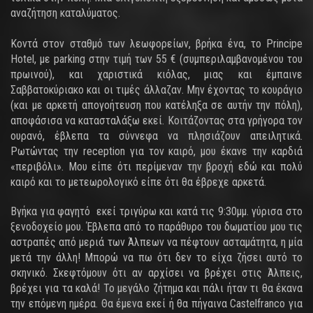
αναζήτηση καταλύματος.
Κοντά στον σταθμό των λεωφορείων, βρήκα ένα, το Principe
Hotel, με parking στην τιμή των 55 € (συμπεριλαμβανομένου του
πρωινού), και χαριστικά κιόλας, μιας και έμπαινε
Σαββατοκύριακο και οι τιμές άλλαζαν. Μην έχοντας το κουράγιο
(και με αρκετή απογοήτευση που κατέληξα σε αυτήν την πόλη),
αποφάσισα να κατασταλάξω εκεί. Κοιτάζοντας στα γρήγορα τον
ουρανό, έβλεπα τα σύννεφα να πλησιάζουν απειλητικά.
Ρωτώντας την reception για τον καιρό, μου έκανε την καρδιά
«περιβόλι». Μου είπε ότι περίμεναν την βροχή εδώ και πολύ
καιρό και το μετεωρολογικό είπε ότι θα έβρεχε αρκετά.
Βγήκα για φαγητό εκεί τριγύρω και κατά τις 9:30μμ. γύρισα στο
ξενοδοχείο μου. Έβλεπα από το παράθυρο του δωματίου μου τις
αστραπές από μεριά των Άλπεων να πέφτουν ασταμάτητα, η μία
μετά την άλλη! Μπορώ να πω ότι δεν το είχα ζήσει αυτό το
σκηνικό. Σκεφτόμουν ότι αν αρχίσει να βρέχει στις Άλπεις,
βρέχει για τα καλά! Το μεγάλο ζήτημα και πάλι ήταν τι θα έκανα
την επόμενη ημέρα. Θα έμενα εκεί ή θα πήγαινα Castelfranco για