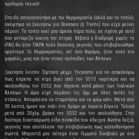
πρόδωσε τελικά!
Επειδή απογοητεύτηκα με την θερμοκρασία (αλλά και το τοπίο),
σκέφτηκα να ξεκινήσω για Brennero (ή Trento) που είχα μείνει
πέρυσι. Το τοπίο εκεί μου άρεσε πάρα πολύ, σε σχέση με αυτό
που αντίκριζα εκείνη την στιγμή. Βέβαια η διαδρομή χωρίς το
iPAQ θα ήταν ΠΑΡΑ πολύ δύσκολη, γεγονός που επιβεβαιώθηκε
αργότερα. Οι θερμοκρασίες, απ’ όσο θυμάμαι, ήταν πολύ πιο
χαμηλές, μιας και ήταν στους πρόποδες των Άλπεων.
Ξεκίνησα λοιπόν. Έφτασα μέχρι Tricesimo για να ανακαλύψω
πως έπρεπε να είχα βγει από τον SS13 νωρίτερα και να
ακολουθήσω τον SS52 που πήγαινε κατά μήκος των Ιταλικών
Άλπεων. Η ώρα είχε περάσει τις 3μμ. με όλες αυτές τις
στάσεις. Αποφάσισα να σταματήσω και να φάω κάτι. Μετά από
30 λεπτά, ήμουν και πάλι στο δρόμο με πορεία βόρεια. Τελικά
μετά από 20χλμ. βρήκα τον SS52 και τον ακολούθησα. Στην
δεύτερη διασταύρωση είδα πινακίδα που έδειχνε Austria δεξιά,
γεγονός που αποτέλεσε την επιβεβαίωση πως κατευθυνόμουν
σωστά. Μπροστά μου πέτυχα έναν Γερμανό δικάβαλο με ένα