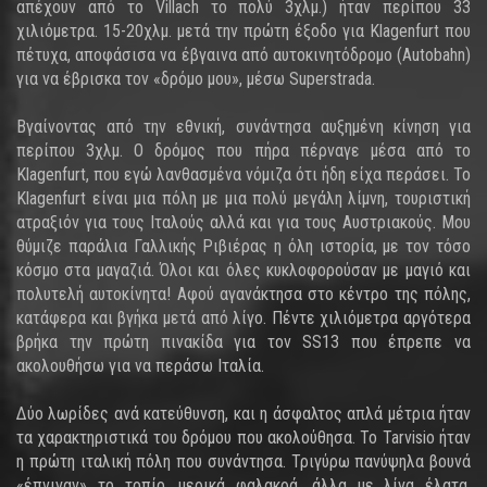
απέχουν από το Villach το πολύ 3χλμ.) ήταν περίπου 33
χιλιόμετρα. 15-20χλμ. μετά την πρώτη έξοδο για Klagenfurt που
πέτυχα, αποφάσισα να έβγαινα από αυτοκινητόδρομο (Autobahn)
για να έβρισκα τον «δρόμο μου», μέσω Superstrada.
Βγαίνοντας από την εθνική, συνάντησα αυξημένη κίνηση για
περίπου 3χλμ. Ο δρόμος που πήρα πέρναγε μέσα από το
Klagenfurt, που εγώ λανθασμένα νόμιζα ότι ήδη είχα περάσει. Το
Klagenfurt είναι μια πόλη με μια πολύ μεγάλη λίμνη, τουριστική
ατραξιόν για τους Ιταλούς αλλά και για τους Αυστριακούς. Μου
θύμιζε παράλια Γαλλικής Ριβιέρας η όλη ιστορία, με τον τόσο
κόσμο στα μαγαζιά. Όλοι και όλες κυκλοφορούσαν με μαγιό και
πολυτελή αυτοκίνητα! Αφού αγανάκτησα στο κέντρο της πόλης,
κατάφερα και βγήκα μετά από λίγο. Πέντε χιλιόμετρα αργότερα
βρήκα την πρώτη πινακίδα για τον SS13 που έπρεπε να
ακολουθήσω για να περάσω Ιταλία.
Δύο λωρίδες ανά κατεύθυνση, και η άσφαλτος απλά μέτρια ήταν
τα χαρακτηριστικά του δρόμου που ακολούθησα. Το Tarvisio ήταν
η πρώτη ιταλική πόλη που συνάντησα. Τριγύρω πανύψηλα βουνά
«έπνιγαν» το τοπίο, μερικά φαλακρά, άλλα με λίγα έλατα.