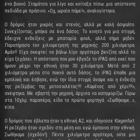
ένα βουνό. Σταμάτσα για λίγο και κοίταξα πίσω: μια απίστευτη
πεδιάδα με πράσινο. «Ωχ, ωραία πάμε!», αναλογίστηκα.
Ο δρόμος ήταν μικρός και στενός, αλλά με καλή άσφαλτο.
Συνεχίζοντας, μπήκα σε ένα δάσος. Το κινητό για μια στιγμή,
έδειχνε ενδείξεις με μπαταρία φουλ, αλλά σήμα μηδέν.
Παρατήρησα τον χιλιομετρητή της μηχανής: 200 χιλιόμετρα.
Αμάν!! Είχα σκεφτεί να βάλω λίγο αργότερα βενζίνη αλλά το
είχα ξεχάσει. Η απόσταση που μου έβγαζε το iPAQ από εκεί που
ήμουν μέχρι την εθνική ήταν 30 χιλιόμετρα. Μετά από 2
χιλιόμετρα μέσα στο πυκνό αυτό δάσος, το iPAQ έπαθε μια
εμπλοκή και έσβησε, ενώ την ίδια στιγμή άναψε και η ένδειξη
της ρεζέρβας της μοτοσικλέτας!!! «Καμένος από χέρι!!!»,
σκέφτηκα. Με σβηστή την μηχανή, άρχισα να κατηφορίζω. Γύρω
στα 10χλμ. παραπέρα, είδα τα πρώτα φορτηγά. «Σωθήκαμε...»,
είπα.
Ο δρόμος που έβλεπα ήταν η εθνική Α2, και οδηγούσε Klagenfurt.
Η ρεζέρβα ήταν σχεδόν στη μέση και εγώ έμπαινα στην εθνική.
Σωθήκαμε (σχεδόν!). Πέντε χιλιόμετρα αργότερα, ούτε μια