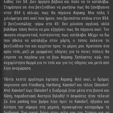
λάθος τον S4. Δεν άργησα βέβαια και πολύ να το καταλάβω.
Σταμάτησα σε ένα βενζινάδικο να ρωτήσω πως θα ξανάβγαινα
στον B54 ή αλλιώς πως θα πήγαινα Aspang. Μια πόλη 5
χιλιόμετρα από εκεί που ήμουν, που βρισκόταν επάνω στον B54.
Ο βενζινοπώλης -γύρω στα 45- δεν μιλούσε αγγλικά, αλλά
βάλθηκε πάση θυσία να μου εξηγήσει πως θα πήγαινα εκεί. Τον
άκουσα υπομονετικά, πιστεύοντας πως κατάλαβα. Μέχρι να δω
που ήθελα να καταλήξω στον χάρτη, ο τύπος έκλεινε το
βενζινάδικο του και ερχόταν προς το μέρος μου. Κρατούσε ένα
κρύο τσάι, μαζί με γραμμένες οδηγίες για το ποιες πόλεις θα
έπρεπε να περάσω για να βγω Aspang. Έκπληκτος εγώ, τον
ευχαρίστησα θερμά για το τσάι και για τις οδηγίες και μετά από
λίγο αναχώρησα.
Πέντε λεπτά αργότερα έφτασα Aspang. Από εκεί, ο δρόμος
περνούσε από Friedberg, Hartberg, Kaindorf και τέλος Gleisdorf.
Από Kaindorf έως Gleisdorf η διαδρομή ήταν μέσα στα βουνά και
δάση, παραδοσιακή Αυστρία δηλαδή! Η άσφαλτος ήταν τέλεια!
Σε ένα parking που βρήκα λίγο πριν το Kaindorf, έβγαλα και
έστησα την κάμερα στη μηχανή, προκειμένου καταγράψω τη
διαδρομή. Ένα μικρό δώρο στον φίλο μου τον Σταύρο για να