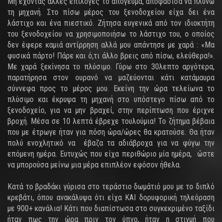
Μη έχοντας άλλες επιλογές το απόγευμα, αποφάσισα να πλύνω
τη μηχανή. Στο πίσω μέρος του ξενοδοχείου είχα δει ένα
λάστιχο και ένα πιεστικό. Ζήτησα ευγενικά από τον ιδιοκτήτη
του ξενοδοχείου να χρησιμοποιήσω το λάστιχο του, ο οποίος
δεν έφερε καμιά αντίρρηση αλλά μου απάντησε με χαρά : «Μα
φυσικά πάρτο! Πάρε και ό,τι άλλο βρεις από πίσω, ελεύθερα!».
Με χαρά ξεκίνησα το πλύσιμο. Γύρω στο 30λεπτο αργότερα,
παρατήρησα στον ουρανό να μαζεύονται κάτι κατάμαυρα
σύννεφα προς το μέρος μου. Εκείνη την ώρα τελείωνα το
πλύσιμο και έκρυψα τη μηχανή στο υπόστεγο πίσω από το
ξενοδοχείο, για να μην βραχεί, στην περίπτωση που έριχνε
βροχή. Μέσα σε 10 λεπτά έβρεχε τουλούμια! Το ζήτημα βέβαια
που με έτρωγε ήταν για πόση ώρα/ώρες θα κρατούσε. Θα ήταν
πολύ ενοχλητικό να έβαζα τα αδιάβροχα για να φύγω την
επόμενη ημέρα. Ευτυχώς που είχα περιθώριο μία ημέρα, ώστε
να μπορούσα μείνω μια μέρα επιπλέον εφόσον ήθελα.
Κατά το βραδάκι γύρισα στο τεράστιο δωμάτιό μου με το διπλό
κρεβάτι, όπου ανακάλυψα ότι είχα ΚΑΙ δορυφορική τηλεόραση
με 900+ κανάλια! Κάτι που διαπίστωσα στο συγκεκριμένο ταξίδι
ήταν πως την ώρα πριν τον ύπνο, ήταν η στιγμή που