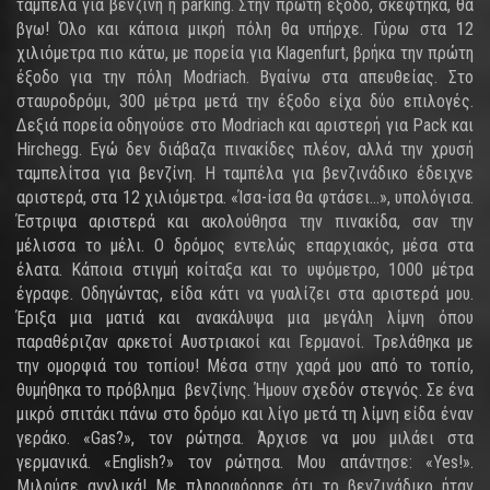
ταμπέλα για βενζίνη ή parking. Στην πρώτη έξοδο, σκέφτηκα, θα
βγω! Όλο και κάποια μικρή πόλη θα υπήρχε. Γύρω στα 12
χιλιόμετρα πιο κάτω, με πορεία για Klagenfurt, βρήκα την πρώτη
έξοδο για την πόλη Modriach. Βγαίνω στα απευθείας. Στο
σταυροδρόμι, 300 μέτρα μετά την έξοδο είχα δύο επιλογές.
Δεξιά πορεία οδηγούσε στο Modriach και αριστερή για Pack και
Hirchegg. Εγώ δεν διάβαζα πινακίδες πλέον, αλλά την χρυσή
ταμπελίτσα για βενζίνη. Η ταμπέλα για βενζινάδικο έδειχνε
αριστερά, στα 12 χιλιόμετρα. «Ίσα-ίσα θα φτάσει...», υπολόγισα.
Έστριψα αριστερά και ακολούθησα την πινακίδα, σαν την
μέλισσα το μέλι. Ο δρόμος εντελώς επαρχιακός, μέσα στα
έλατα. Κάποια στιγμή κοίταξα και το υψόμετρο, 1000 μέτρα
έγραφε. Οδηγώντας, είδα κάτι να γυαλίζει στα αριστερά μου.
Έριξα μια ματιά και ανακάλυψα μια μεγάλη λίμνη όπου
παραθέριζαν αρκετοί Αυστριακοί και Γερμανοί. Τρελάθηκα με
την ομορφιά του τοπίου! Μέσα στην χαρά μου από το τοπίο,
θυμήθηκα το πρόβλημα βενζίνης. Ήμουν σχεδόν στεγνός. Σε ένα
μικρό σπιτάκι πάνω στο δρόμο και λίγο μετά τη λίμνη είδα έναν
γεράκο. «Gas?», τον ρώτησα. Άρχισε να μου μιλάει στα
γερμανικά. «English?» τον ρώτησα. Μου απάντησε: «Yes!».
Μιλούσε αγγλικά! Με πληροφόρησε ότι το βενζινάδικο ήταν