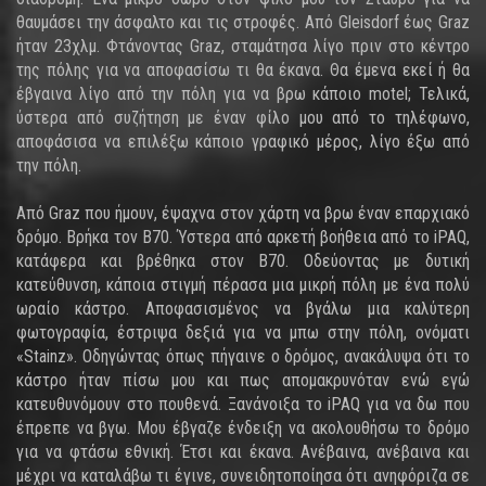
θαυμάσει την άσφαλτο και τις στροφές. Από Gleisdorf έως Graz
ήταν 23χλμ. Φτάνοντας Graz, σταμάτησα λίγο πριν στο κέντρο
της πόλης για να αποφασίσω τι θα έκανα. Θα έμενα εκεί ή θα
έβγαινα λίγο από την πόλη για να βρω κάποιο motel; Τελικά,
ύστερα από συζήτηση με έναν φίλο μου από το τηλέφωνο,
αποφάσισα να επιλέξω κάποιο γραφικό μέρος, λίγο έξω από
την πόλη.
Από Graz που ήμουν, έψαχνα στον χάρτη να βρω έναν επαρχιακό
δρόμο. Βρήκα τον B70. Ύστερα από αρκετή βοήθεια από το iPAQ,
κατάφερα και βρέθηκα στον B70. Οδεύοντας με δυτική
κατεύθυνση, κάποια στιγμή πέρασα μια μικρή πόλη με ένα πολύ
ωραίο κάστρο. Αποφασισμένος να βγάλω μια καλύτερη
φωτογραφία, έστριψα δεξιά για να μπω στην πόλη, ονόματι
«Stainz». Οδηγώντας όπως πήγαινε ο δρόμος, ανακάλυψα ότι το
κάστρο ήταν πίσω μου και πως απομακρυνόταν ενώ εγώ
κατευθυνόμουν στο πουθενά. Ξανάνοιξα το iPAQ για να δω που
έπρεπε να βγω. Μου έβγαζε ένδειξη να ακολουθήσω το δρόμο
για να φτάσω εθνική. Έτσι και έκανα. Ανέβαινα, ανέβαινα και
μέχρι να καταλάβω τι έγινε, συνειδητοποίησα ότι ανηφόριζα σε