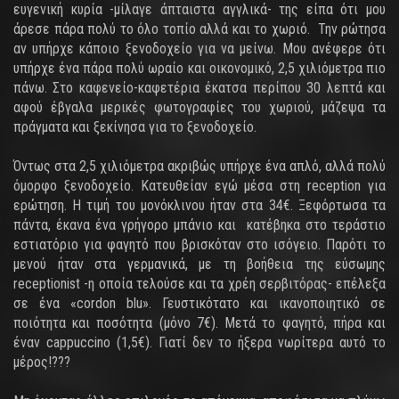
ευγενική κυρία -μίλαγε άπταιστα αγγλικά- της είπα ότι μου
άρεσε πάρα πολύ το όλο τοπίο αλλά και το χωριό. Την ρώτησα
αν υπήρχε κάποιο ξενοδοχείο για να μείνω. Μου ανέφερε ότι
υπήρχε ένα πάρα πολύ ωραίο και οικονομικό, 2,5 χιλιόμετρα πιο
πάνω. Στο καφενείο-καφετέρια έκατσα περίπου 30 λεπτά και
αφού έβγαλα μερικές φωτογραφίες του χωριού, μάζεψα τα
πράγματα και ξεκίνησα για το ξενοδοχείο.
Όντως στα 2,5 χιλιόμετρα ακριβώς υπήρχε ένα απλό, αλλά πολύ
όμορφο ξενοδοχείο. Κατευθείαν εγώ μέσα στη reception για
ερώτηση. Η τιμή του μονόκλινου ήταν στα 34€. Ξεφόρτωσα τα
πάντα, έκανα ένα γρήγορο μπάνιο και κατέβηκα στο τεράστιο
εστιατόριο για φαγητό που βρισκόταν στο ισόγειο. Παρότι το
μενού ήταν στα γερμανικά, με τη βοήθεια της εύσωμης
receptionist -η οποία τελούσε και τα χρέη σερβιτόρας- επέλεξα
σε ένα «cordon blu». Γευστικότατο και ικανοποιητικό σε
ποιότητα και ποσότητα (μόνο 7€). Μετά το φαγητό, πήρα και
έναν cappuccino (1,5€). Γιατί δεν το ήξερα νωρίτερα αυτό το
μέρος!???