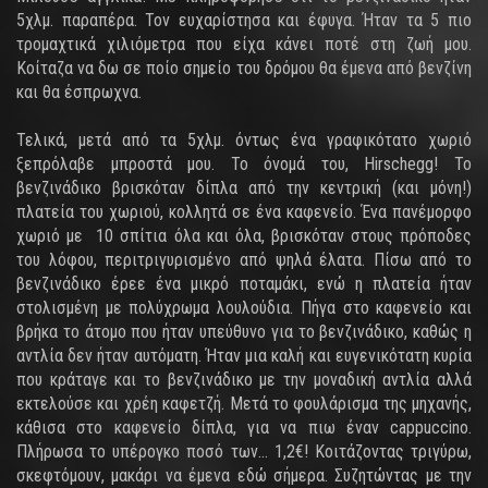
5χλμ. παραπέρα. Τον ευχαρίστησα και έφυγα. Ήταν τα 5 πιο
τρομαχτικά χιλιόμετρα που είχα κάνει ποτέ στη ζωή μου.
Κοίταζα να δω σε ποίο σημείο του δρόμου θα έμενα από βενζίνη
και θα έσπρωχνα.
Τελικά, μετά από τα 5χλμ. όντως ένα γραφικότατο χωριό
ξεπρόλαβε μπροστά μου. Το όνομά του, Hirschegg! Το
βενζινάδικο βρισκόταν δίπλα από την κεντρική (και μόνη!)
πλατεία του χωριού, κολλητά σε ένα καφενείο. Ένα πανέμορφο
χωριό με 10 σπίτια όλα και όλα, βρισκόταν στους πρόποδες
του λόφου, περιτριγυρισμένο από ψηλά έλατα. Πίσω από το
βενζινάδικο έρεε ένα μικρό ποταμάκι, ενώ η πλατεία ήταν
στολισμένη με πολύχρωμα λουλούδια. Πήγα στο καφενείο και
βρήκα το άτομο που ήταν υπεύθυνο για το βενζινάδικο, καθώς η
αντλία δεν ήταν αυτόματη. Ήταν μια καλή και ευγενικότατη κυρία
που κράταγε και το βενζινάδικο με την μοναδική αντλία αλλά
εκτελούσε και χρέη καφετζή. Μετά το φουλάρισμα της μηχανής,
κάθισα στο καφενείο δίπλα, για να πιω έναν cappuccino.
Πλήρωσα το υπέρογκο ποσό των... 1,2€! Κοιτάζοντας τριγύρω,
σκεφτόμουν, μακάρι να έμενα εδώ σήμερα. Συζητώντας με την