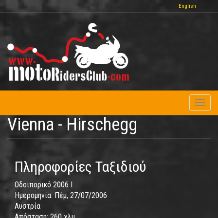
Παράκαμψη
English
προς
το
κυρίως
περιεχόμενο
Toggl
naviga
Vienna - Hirschegg
Πληροφορίες Ταξιδιού
Οδοιπορικό 2006 I
Ημερομηνία:
Πέμ, 27/07/2006
Αυστρία
Απόσταση:
260 χλμ.