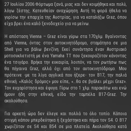
27 Ιουλίου 2006:Φόρτωμα ξανά, μιας και δεν κοιμήθηκα και πολύ,
λόγω ζέστης. Κατευθείαν αναχώρηση. Αυτή τη φορά ήθελα να
γυρίσω την επαρχία της Αυστρίας, για να καταλήξω Graz, όπου
είχα βρει ένα καλό ξενοδοχείο για να μείνω.
Η απόσταση Vienna – Graz είναι γύρω στα 170χλμ. Βγαίνοντας
από Vienna, όντας στον αυτοκινητόδρομο, σταμάτησα σε μια
Shell για να βάλω βενζίνη. Εκεί συνάντησα έναν Αυστριακό
μοτοσυκλετιστή με ένα Yamaha TT που ξεκουραζόταν κάνοντας
ένα τσιγάρο. Βρήκα την ευκαιρία, λοιπόν, να τον ρωτήσω πως
θα πήγαινα Graz, αλλά όχι από τον αυτοκινητόδρομο. Μου
πρότεινε -με τα λίγα αγγλικά που ήξερε- τον B17, την παλιά
εθνική. «Καλός δρόμος» μου είπε, «...θα σε βγάλει μέχρι Graz».
Τον ευχαρίστησα και έφυγα. Γύρω στο 1 χλμ. παρακάτω και ενώ
ήμουν ήδη στην εθνική, είδα την ταμπέλα B17-Graz. Την
ακολούθησα.
Για αρκετή ώρα δεν έλεγε και πολλά το όλο τοπίο. Κάποια
στιγμή κάπου μπερδεύτηκα ή ξεχάστηκα και πήρα τον S4. Ο B17
χωριζόταν σε S4 και B54 σε μια πλατεία. Ακολούθησα κατά