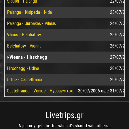
Siauliai - Palanga
22/07/20
Palanga - Klaipeda - Nida
23/07/20
Palanga - Jurbakas - Vilnius
24/07/20
Vilnius - Belchatow
25/07/20
Belchatow - Vienna
26/07/20
Vienna - Hirschegg
27/07/20
Hirschegg - Udine
28/07/20
Udine - Castelfranco
29/07/20
Castelfranco - Venice - Ηγουμενίτσα
30/07/2006
εως
31/07/20
Livetrips.gr
A journey gets better when it's shared with others...