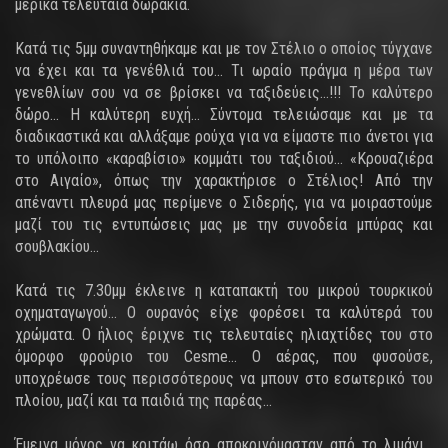
μερικά τελευταία δωράκια.
Κατά τις 5μμ συναντηθήκαμε και με τον Στέλιο ο οποίος τύγχανε
να έχει και τα γενέθλιά του… Τι ωραίο πράγμα η μέρα των
γενεθλίων σου να σε βρίσκει να ταξιδεύεις…!!! Το καλύτερο
δώρο… Η καλύτερη ευχή… Σύντομα τελειώσαμε και με τα
διαδικαστικά και αλλάξαμε ρούχα για να είμαστε πιο άνετοι για
το υπόλοιπο «καραβίσιο» κομμάτι του ταξιδιού… «Κρουαζιέρα
στο Αιγαίο», όπως την χαρακτήρισε ο Στέλιος! Από την
απέναντι πλευρά μας περίμενε ο Σιδερής, για να μοιραστούμε
μαζί του τις εντυπώσεις μας με την συνοδεία μπύρας και
σουβλακίου…
Κατά τις 7.30μμ έκλεινε η καταπακτή του μικρού τουρκικού
οχηματαγωγού… Ο ουρανός είχε φορέσει τα καλύτερά του
χρώματα. Ο ήλιος έριχνε τις τελευταίες ηλιαχτίδες του στο
όμορφο φρούριο του Cesme… Ο αέρας, που φυσούσε,
υποχρέωσε τους περισσότερους να μπουν στο εσωτερικό του
πλοίου, μαζί και τα παιδιά της παρέας…
Έμεινα μόνος να κοιτάω όσο αποκρινόμασταν από το λιμάνι…