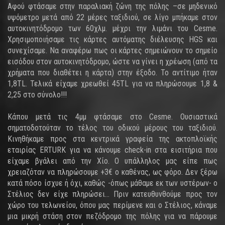
Αφού φτάσαμε στην παραλιακή ζώνη της πόλης –σε μηδενικό
υψόμετρο μετά από 22 μέρες ταξιδιού, σε λίγο μπήκαμε στον
αυτοκινητόδρομο των 60χλμ. μέχρι την λιμάνι του Cesme.
Χρησιμοποιήσαμε τις κάρτες αυτόματης διέλευσης HGS και
συνεχίσαμε. Να αναφέρω πως οι κάρτες σημειώνουν το σημείο
εισόδου στον αυτοκινητόδρομο, ώστε να γίνει η χρέωση (από τα
χρήματα που διαθέτει η κάρτα) στην έξοδο. Το αντίτιμο ήταν
1,8TL. Τελικά είχαμε χρεωθεί 45TL για να πληρώσουμε 1,8 &
2,25 στο σύνολο!!!
Κάπου μετά τις 4μμ φτάσαμε στο Cesme. Ουσιαστικά
σηματοδοτούταν το τέλος του οδικού μέρους του ταξιδιού.
Κινηθήκαμε προς στα κεντρικά γραφεία της ακτοπλοϊκής
εταιρίας ERTURK για να κάνουμε check-in στα εισιτήρια που
είχαμε βγάλει από την Χίο. Ο υπάλληλος μας είπε πως
χρειαζόταν να πληρώσουμε +3€ ο καθένας, ως φόρο. Δεν ξέρω
κατά πόσο ίσχυε ή όχι, καθώς -όπως μάθαμε εκ των υστέρων- ο
Στέλιος δεν είχε πληρώσει… Πριν κατευθυνθούμε προς τον
χώρο του τελωνείου, όπου μας περίμενε και ο Στέλιος, κάναμε
μια μικρή στάση στον πεζόδρομο της πόλης για να πάρουμε