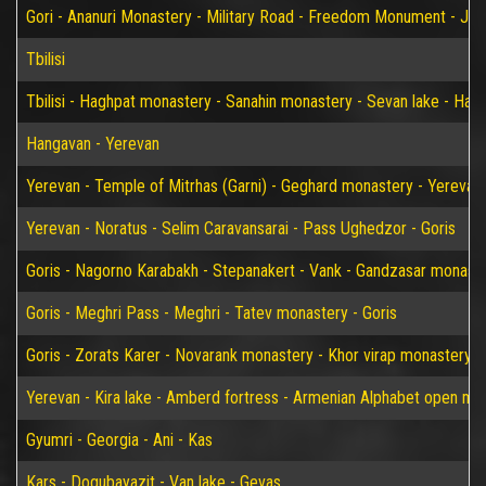
Gori - Ananuri Monastery - Military Road - Freedom Monument - Jvari 
Tbilisi
Tbilisi - Haghpat monastery - Sanahin monastery - Sevan lake - Han
Hangavan - Yerevan
Yerevan - Temple of Mitrhas (Garni) - Geghard monastery - Yerevan
Yerevan - Noratus - Selim Caravansarai - Pass Ughedzor - Goris
Goris - Nagorno Karabakh - Stepanakert - Vank - Gandzasar monaster
Goris - Meghri Pass - Meghri - Tatev monastery - Goris
Goris - Zorats Karer - Novarank monastery - Khor virap monastery -
Yerevan - Kira lake - Amberd fortress - Armenian Alphabet open m
Gyumri - Georgia - Ani - Kas
Kars - Dogubayazit - Van lake - Gevas