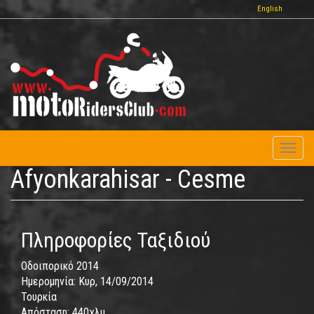
Παράκαμψη
English
προς
το
κυρίως
περιεχόμενο
Toggl
naviga
Afyonkarahisar - Cesme
Πληροφορίες Ταξιδιού
Οδοιπορικό 2014
Ημερομηνία:
Κυρ, 14/09/2014
Τουρκία
Απόσταση:
440χλμ.