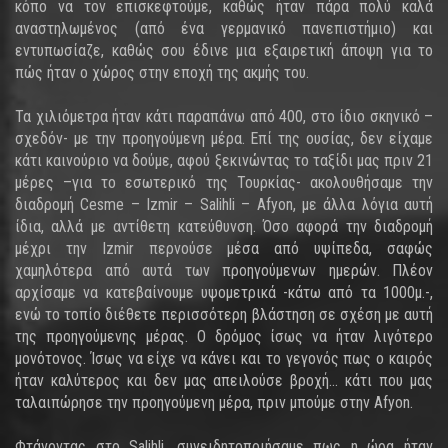
κόπο να τον επισκεφτούμε, καθώς ήταν πάρα πολύ καλά
αναστηλωμένος (από ένα γερμανικό πανεπιστήμιο) και
εντυπωσίαζε, καθώς σου έδινε μια εξαιρετική άποψη για το
πώς ήταν ο χώρος στην εποχή της ακμής του.
Τα χιλιόμετρα ήταν κάτι παραπάνω από 400, στο ίδιο σκηνικό –
σχεδόν- με την προηγούμενη μέρα. Επί της ουσίας, δεν είχαμε
κάτι καινούριο να δούμε, αφού ξεκινώντας το ταξίδι μας πριν 21
μέρες –για το εσωτερικό της Τουρκίας- ακολουθήσαμε την
διαδρομή Cesme – Izmir – Salihli – Afyon, με άλλα λόγια αυτή
ίδια, αλλά με αντίθετη κατεύθυνση. Όσο αφορά την διαδρομή
μέχρι την Izmir περνούσε μέσα από υψίπεδα, σαφώς
χαμηλότερα από αυτά των προηγούμενων ημερών. Πλέον
αρχίσαμε να κατεβαίνουμε υψομετρικά -κάτω από τα 1000μ.-,
ενώ το τοπίο διέθετε περισσότερη βλάστηση σε σχέση με αυτή
της προηγούμενης μέρας. Ο δρόμος ίσως να ήταν λιγότερο
μονότονος. Ίσως να είχε να κάνει και το γεγονός πως ο καιρός
ήταν καλύτερος και δεν μας απειλούσε βροχή… κάτι που μας
ταλαιπώρησε την προηγούμενη μέρα, πριν μπούμε στην Afyon.
Φτάνοντας στο Salihli, συνειδητοποιήσαμε πως η ώρα ήταν