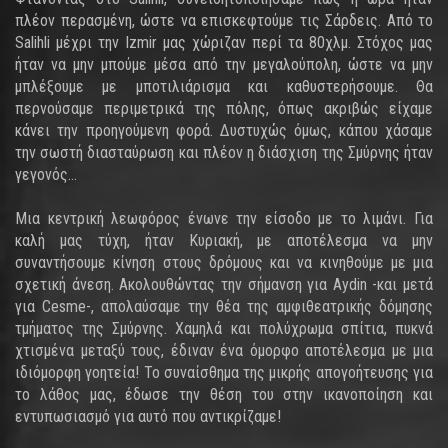
πλέον περασμένη, ώστε να επισκεφτούμε τις Σάρδεις. Από το
Salihli μέχρι την Izmir μας χώριζαν περί τα 80χλμ. Στόχος μας
ήταν να μην μπούμε μέσα από την μεγαλούπολη, ώστε να μην
μπλέξουμε με μποτιλιάρισμα και καθυστερήσουμε. Θα
περνούσαμε περιμετρικά της πόλης, όπως ακριβώς είχαμε
κάνει την προηγούμενη φορά. Δυστυχώς όμως, κάπου χάσαμε
την σωστή διασταύρωση και πλέον η διάσχιση της Σμύρνης ήταν
γεγονός…
Μια κεντρική λεωφόρος ένωνε την είσοδο με το λιμάνι. Για
καλή μας τύχη, ήταν Κυριακή, με αποτέλεσμα να μην
συναντήσουμε κίνηση στους δρόμους και να κινηθούμε με μια
σχετική άνεση. Ακολουθώντας την σήμανση για Aydin -και μετά
για Cesme-, απολαύσαμε την θέα της αμφιθεατρικής δόμησης
τμήματος της Σμύρνης. Χαμηλά και πολύχρωμα σπίτια, πυκνά
χτισμένα μεταξύ τους, έδιναν ένα όμορφο αποτέλεσμα με μια
ιδιόμορφη γοητεία! Το συναίσθημα της μικρής απογοήτευσης για
το λάθος μας, έδωσε την θέση του στην ικανοποίηση και
εντυπωσιασμό για αυτό που αντικρίζαμε!