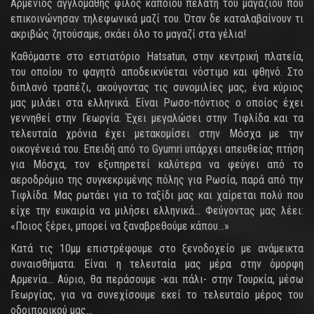
Αρμένιος αγγλομαθής φίλος κάποιου πελάτη του μαγαζιού που
επικοινώνησαν τηλεφωνικά μαζί του. Όταν δε καταλαβαίνουν τι
ακριβώς ζητούσαμε, σκάει όλο το μαγαζί στα γέλια!
Καθόμαστε στο εστιατόριο Hatsatun, στην κεντρική πλατεία,
του οποίου το φαγητό αποδεικνύεται νόστιμο και φθηνό. Στο
διπλανό τραπέζι, ακούγοντας τις συνομιλίες μας, ένα κύριος
μας μιλάει στα ελληνικά. Είναι Ρωσο-πόντιος ο οποίος έχει
γεννηθεί στην Γεωργία. Έχει μεγαλώσει στην Τιφλίδα και τα
τελευταία χρόνια έχει μετακομίσει στην Μόσχα με την
οικογένειά του. Επειδή από το Gyumri υπάρχει απευθείας πτήση
για Μόσχα, τον εξυπηρετεί καλύτερα να φεύγει από το
αεροδρόμιο της συγκεκριμένης πόλης για Ρωσία, παρά από την
Τιφλίδα. Μας ρωτάει για το ταξίδι μας και χαίρεται πολύ που
είχε την ευκαιρία να μιλήσει ελληνικά… Φεύγοντας μας λέει:
«Ποιος ξέρει, μπορεί να ξαναβρεθούμε κάπου…»
Κατά τις 10μμ επιστρέφουμε στο ξενοδοχείο με ανάμεικτα
συναισθήματα. Είναι η τελευταία μας μέρα στην όμορφη
Αρμενία… Αύριο, θα περάσουμε -και πάλι- στην Τουρκία, μέσω
Γεωργίας, για να συνεχίσουμε εκεί το τελευταίο μέρος του
οδοιπορικού μας…