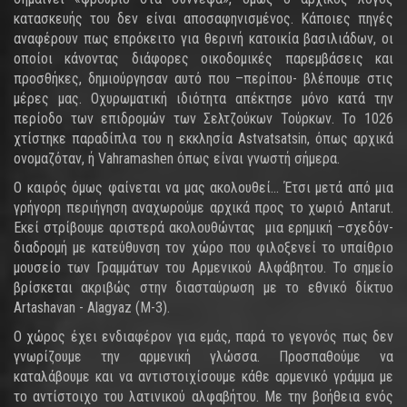
κατασκευής του δεν είναι αποσαφηνισμένος. Κάποιες πηγές
αναφέρουν πως επρόκειτο για θερινή κατοικία βασιλιάδων, οι
οποίοι κάνοντας διάφορες οικοδομικές παρεμβάσεις και
προσθήκες, δημιούργησαν αυτό που –περίπου- βλέπουμε στις
μέρες μας. Οχυρωματική ιδιότητα απέκτησε μόνο κατά την
περίοδο των επιδρομών των Σελτζούκων Τούρκων. Το 1026
χτίστηκε παραδίπλα του η εκκλησία Astvatsatsin, όπως αρχικά
ονομαζόταν, ή Vahramashen όπως είναι γνωστή σήμερα.
Ο καιρός όμως φαίνεται να μας ακολουθεί... Έτσι μετά από μια
γρήγορη περιήγηση αναχωρούμε αρχικά προς το χωριό Antarut.
Εκεί στρίβουμε αριστερά ακολουθώντας μια ερημική –σχεδόν-
διαδρομή με κατεύθυνση τον χώρο που φιλοξενεί το υπαίθριο
μουσείο των Γραμμάτων του Αρμενικού Αλφάβητου. Το σημείο
βρίσκεται ακριβώς στην διασταύρωση με το εθνικό δίκτυο
Artashavan - Alagyaz (Μ-3).
Ο χώρος έχει ενδιαφέρον για εμάς, παρά το γεγονός πως δεν
γνωρίζουμε την αρμενική γλώσσα. Προσπαθούμε να
καταλάβουμε και να αντιστοιχίσουμε κάθε αρμενικό γράμμα με
το αντίστοιχο του λατινικού αλφαβήτου. Με την βοήθεια ενός