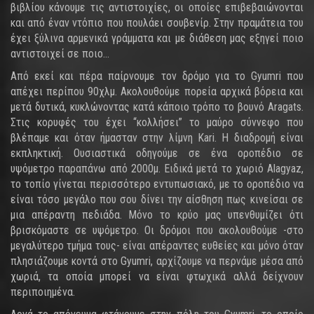
βιβλίου κάνουμε τις αντιστοιχίες, οι οποίες επιβεβαιώνονται
και από έναν ντόπιο που πουλάει σουβενίρ. Στην πραμάτεια του
έχει ξύλινα αρμενικά γράμματα και με διάθεση μας εξηγεί ποιο
αντιστοιχεί σε ποιο…
Από εκεί και πέρα παίρνουμε τον δρόμο για το Gyumri που
απέχει περίπου 90χλμ. Ακολουθούμε πορεία αρχικά βόρεια και
μετά δυτικά, κυκλώνοντας κατά κάποιο τρόπο το βουνό Aragats.
Στις κορυφές του έχει “κολλήσει” το μαύρο σύννεφο που
βλέπαμε και όταν ήμασταν στην λίμνη Kari. Η διαδρομή είναι
εκπληκτική. Ουσιαστικά οδηγούμε σε ένα οροπέδιο σε
υψόμετρο παραπάνω από 2000μ. Ειδικά μετά το χωριό Alagyaz,
το τοπίο γίνεται περισσότερο εντυπωσιακό, με το οροπέδιο να
είναι τόσο μεγάλο που σου δίνει την αίσθηση πως κινείσαι σε
μια απέραντη πεδιάδα. Μόνο το κρύο μας υπενθυμίζει ότι
βρισκόμαστε σε υψόμετρο. Οι δρόμοι που ακολουθούμε -στο
μεγαλύτερο τμήμα τους- είναι απέραντες ευθείες και μόνο όταν
πλησιάζουμε κοντά στο Gyumri, αρχίζουμε να περνάμε μέσα από
χωριά, τα οποία μπορεί να είναι φτωχικά αλλά δείχνουν
περιποιημένα.