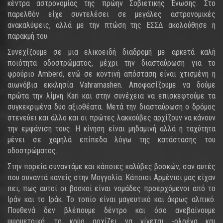
κέντρα αστρονομίας της πρώην Σοβιετικής Ένωσης. Στο
παρελθόν είχε συντελέσει σε μεγάλες αστρονομικές
ανακαλύψεις, αλλά με την πτώση της ΕΣΣΔ ακολούθησε η
παρακμή του.
Συνεχίζουμε σε μια ελικοειδή διαδρομή με αρκετά καλή
ποιότητα οδοστρώματος, μέχρι την διασταύρωση για το
φρούριο Amberd, ενώ σε κοντινή απόσταση είναι χτισμένη η
αιωνόβια εκκλησία Vahramashen. Αποφασίζουμε να δούμε
πρώτα την λίμνη Kari και στην συνέχεια να επισκεφτούμε τα
συγκεκριμένα δύο αξιοθέατα. Μετά την διασταύρωση ο δρόμος
στενεύει και άλλο και οι πρώτες λακκούβες αρχίζουν να κάνουν
την εμφάνιση τους. Η κίνηση είναι μηδαμινή αλλά η ταχύτητα
μένει σε χαμηλά επίπεδα λόγω της κατάστασης του
οδοστρώματος.
Στην πορεία συναντάμε και κάποιες καλύβες βοσκών, σαν αυτές
που συναντά κανείς στην Μογγολία. Κάποιοι Αρμένιοι μας είχαν
πει, πως αυτοί οι βοσκοί είναι νομάδες προερχόμενοι από το
Ιράν και το Ιράκ. Το τοπίο είναι μαγευτικό και άκρως αλπικό.
Πουθενά δεν βλέπουμε δέντρο και όσο ανεβαίνουμε
υψομετρικά, το κρύο αρχίζει να γίνεται -ολοένα και