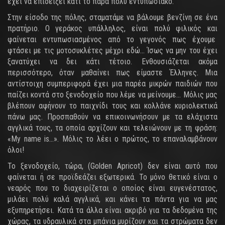
έχει να επιδείξει κάτι το πάρα πολύ εντυπωσιακό.
Στην είσοδο της πόλης, σταματάμε να βάλουμε βενζίνη σε ένα
πρατήριο. Ο γεράκος υπάλληλος, είναι πολύ φιλικός και
φαίνεται εντυπωσιασμένος από το γεγονός πως έχουμε
φτάσει με τις μοτοσυκλέτες μέχρι εδώ… Ίσως να μην του έχει
ξανατύχει να δει κάτι τέτοιο. Ενθουσιάζεται ακόμα
περισσότερο, όταν μαθαίνει πως είμαστε Έλληνες. Μια
αντίστοιχη συμπεριφορά έχει μια παρέα μικρών παιδιών που
παίζει κοντά στο ξενοδοχείο που λέμε να μείνουμε… Μόλις μας
βλέπουν αφήνουν το παιχνίδι τους και κολλάνε κυριολεκτικά
πάνω μας. Προσπαθούν να επικοινωνήσουν με τα ελάχιστα
αγγλικά τους, τα οποία αρχίζουν και τελειώνουν με τη φράση:
«My name is…». Μόλις το λέει ο πρώτος, το επαναλαμβάνουν
όλοι!
Το ξενοδοχείο, τώρα, (Golden Apricot) δεν είναι αυτό που
φαίνεται ή σε προϊδεάζει εξωτερικά. Το μόνο θετικό είναι ο
νεαρός που το διαχειρίζεται ο οποίος είναι ευγενέστατος,
μιλάει πολύ καλά αγγλικά, και κάνει τα πάντα για να μας
εξυπηρετήσει. Κατά τα άλλα είναι ακριβό για τα δεδομένα της
χώρας, τα υδραυλικά στα μπάνια μυρίζουν και τα στρώματα δεν