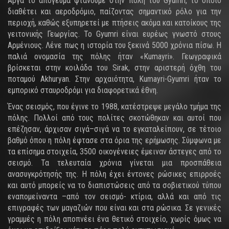
Αργά το απόγευμα φτάνουμε στην πόλη του Gyumri, το οποίο
διαθέτει και αεροδρόμιο, παίζοντας σημαντικό ρόλο για την
περιοχή, καθώς εξυπηρετεί με πτήσεις ακόμα και κατοίκους της
γειτονικής Γεωργίας. Το Gyumri είναι ευρέως γνωστό στους
Αρμένιους. Λένε πως η ιστορία του ξεκινά 5000 χρόνια πίσω. Η
παλιά ονομασία της πόλης ήταν «Kumayri». Γεωγραφικά
βρίσκεται στην κοιλάδα του Sirak, στην αριστερή όχθη του
ποταμού Akhuryan. Στην αρχαιότητα, Kumayri-Gyumri ήταν το
εμπορικό σταυροδρόμι για διαφορετικά έθνη.
Ένας σεισμός, που έγινε το 1988, κατέστρεψε μεγάλο τμήμα της
πόλης. Πολλοί από τους πολίτες σκοτώθηκαν και αυτοί που
επέζησαν, άρχισαν σιγά–σιγά να το εγκαταλείπουν, σε τέτοιο
βαθμό όπου η πόλη έφτασε στα όρια της ερήμωσης. Σύμφωνα με
τα επίσημα στοιχεία, 3500 οικογένειες έμειναν άστεγες από το
σεισμό. Τα τελευταία χρόνια γίνεται μια προσπάθεια
ανασυγκρότησής της. Η πόλη έχει έντονες ρώσικες επιρροές
και αυτό μπορείς να το διαπιστώσεις από τα σοβιετικού τύπου
εναπομείναντα –από τον σεισμό- κτίρια, αλλά και από τις
επιγραφές των μαγαζιών που είναι και στα ρώσικα. Σε γενικές
γραμμές η πόλη αποπνέει ένα θετικό στοιχείο, χωρίς όμως να