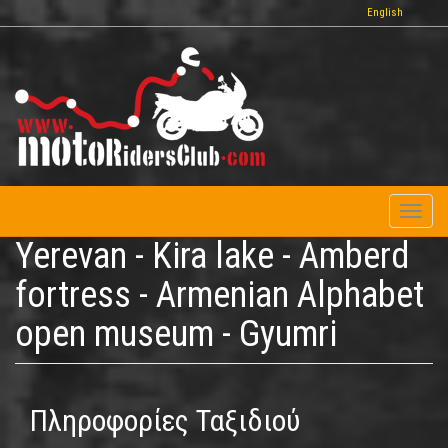
Παράκαμψη
English
προς
το
κυρίως
περιεχόμενο
Toggl
naviga
Yerevan - Kira lake - Amberd
fortress - Armenian Alphabet
open museum - Gyumri
Πληροφορίες Ταξιδιού