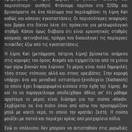
περισσότερο- αισθητό. Φτάνουμε περίπου στα 3200μ και
βρισκόμαστε σε ένα πλάτωμα που περιλαμβάνει τη λίμνη Kari
καθώς και κάποιες εγκαταστάσεις. Οι περισσότερες αναφορές
που βρήκα στο δίκτυο λένε ότι πρόκειται για μετεωρολογικό
σταθμό. Κάπου όμως διάβασα ότι είναι ερευνητικός σταθμός
κοσμικής ακτινοβολίας, πράγμα που δικαιολογεί τις περίεργες
πινακίδες έξω από τις εγκαταστάσεις.
Η λίμνη Kari (μετάφραση: πέτρινη λίμνη) βρίσκεται ανάμεσα
στις κορυφές του όρους Aragats και σχηματίζεται από τα χιόνια
των γύρω βουνών που λιώνουν. Το μέρος είναι πολύ δημοφιλές
τόσο στους ντόπιους αλλά και στους ορειβάτες. Στην κορυφή
υπάρχει ένα και μοναδικό εστιατόριο-ξενοδοχείο (Xashanots)
το οποίο έχει διαμορφωμένα κιόσκια στην όχθη της λίμνης. Αν
και το να παραγγείλουμε αποδείχθηκε άθλος απ’ ότι μάθαμε
αργότερα το μέρος είναι διάσημο για την σούπα «khash».
Σερβίρεται σε ένα πιάτο όπου από κάτω του προσαρμόζουν
μπολ με καυτό νερό, το οποίο την κρατάει ζεστή. Η σούπα
μοιάζει με πατσά και περιέχει κρέας από μοσχαρίσια πόδια.
Ενώ οι υπόλοιποι δεν μπορούν να αντισταθούν στις μυρωδιές