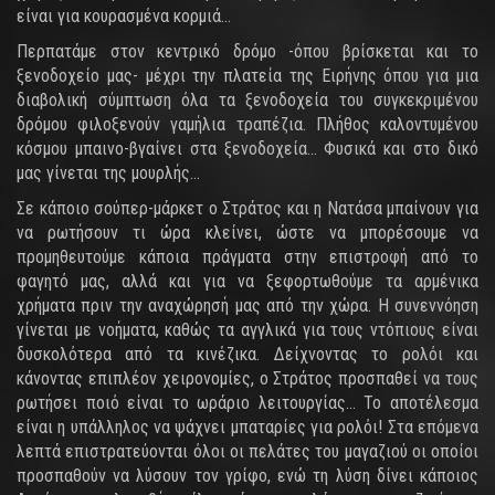
είναι για κουρασμένα κορμιά…
Περπατάμε στον κεντρικό δρόμο -όπου βρίσκεται και το
ξενοδοχείο μας- μέχρι την πλατεία της Ειρήνης όπου για μια
διαβολική σύμπτωση όλα τα ξενοδοχεία του συγκεκριμένου
δρόμου φιλοξενούν γαμήλια τραπέζια. Πλήθος καλοντυμένου
κόσμου μπαινο-βγαίνει στα ξενοδοχεία… Φυσικά και στο δικό
μας γίνεται της μουρλής…
Σε κάποιο σούπερ-μάρκετ ο Στράτος και η Νατάσα μπαίνουν για
να ρωτήσουν τι ώρα κλείνει, ώστε να μπορέσουμε να
προμηθευτούμε κάποια πράγματα στην επιστροφή από το
φαγητό μας, αλλά και για να ξεφορτωθούμε τα αρμένικα
χρήματα πριν την αναχώρησή μας από την χώρα. Η συνεννόηση
γίνεται με νοήματα, καθώς τα αγγλικά για τους ντόπιους είναι
δυσκολότερα από τα κινέζικα. Δείχνοντας το ρολόι και
κάνοντας επιπλέον χειρονομίες, ο Στράτος προσπαθεί να τους
ρωτήσει ποιό είναι το ωράριο λειτουργίας… Το αποτέλεσμα
είναι η υπάλληλος να ψάχνει μπαταρίες για ρολόι! Στα επόμενα
λεπτά επιστρατεύονται όλοι οι πελάτες του μαγαζιού οι οποίοι
προσπαθούν να λύσουν τον γρίφο, ενώ τη λύση δίνει κάποιος