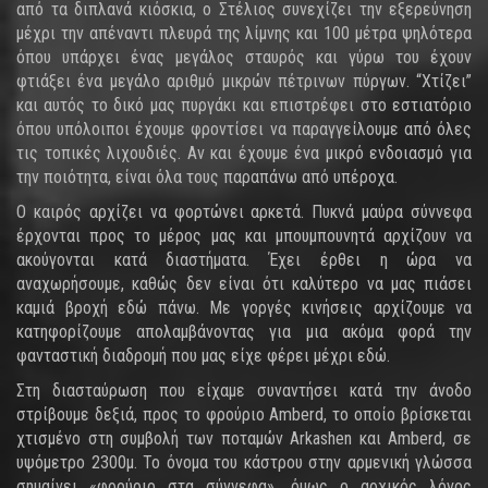
από τα διπλανά κιόσκια, o Στέλιος συνεχίζει την εξερεύνηση
μέχρι την απέναντι πλευρά της λίμνης και 100 μέτρα ψηλότερα
όπου υπάρχει ένας μεγάλος σταυρός και γύρω του έχουν
φτιάξει ένα μεγάλο αριθμό μικρών πέτρινων πύργων. “Χτίζει”
και αυτός το δικό μας πυργάκι και επιστρέφει στο εστιατόριο
όπου υπόλοιποι έχουμε φροντίσει να παραγγείλουμε από όλες
τις τοπικές λιχουδιές. Αν και έχουμε ένα μικρό ενδοιασμό για
την ποιότητα, είναι όλα τους παραπάνω από υπέροχα.
Ο καιρός αρχίζει να φορτώνει αρκετά. Πυκνά μαύρα σύννεφα
έρχονται προς το μέρος μας και μπουμπουνητά αρχίζουν να
ακούγονται κατά διαστήματα. Έχει έρθει η ώρα να
αναχωρήσουμε, καθώς δεν είναι ότι καλύτερο να μας πιάσει
καμιά βροχή εδώ πάνω. Με γοργές κινήσεις αρχίζουμε να
κατηφορίζουμε απολαμβάνοντας για μια ακόμα φορά την
φανταστική διαδρομή που μας είχε φέρει μέχρι εδώ.
Στη διασταύρωση που είχαμε συναντήσει κατά την άνοδο
στρίβουμε δεξιά, προς το φρούριο Amberd, το οποίο βρίσκεται
χτισμένο στη συμβολή των ποταμών Arkashen και Amberd, σε
υψόμετρο 2300μ. Το όνομα του κάστρου στην αρμενική γλώσσα
σημαίνει «φρούριο στα σύννεφα», όμως ο αρχικός λόγος