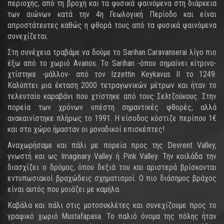
περιοχής, από τη βροχή και τα φυσικά φαινόμενα στη διάρκεια
των αιώνων κατά την 4η Γεωλογική Περίοδο και είναι
απροστάτευτες καθώς η φθορά τους από τα φυσικά φαινόμενα
συνεχίζεται.
Στη συνέχεια τραβάμε να δούμε το Sarihan Caravanserai λίγο πιο
έξω από το χωριό Avanos. Το Sarihan -όπου σημαίνει κίτρινο-
χτίστηκε -μάλλον- από τον Izzettin Keykavus II το 1249.
Καλύπτει μια έκταση 2000 τετραγωνικών μέτρων και ήταν το
τελευταίο καραβάνι που χτίστηκε από τους Σελτζούκους. Στην
πορεία των χρόνων υπέστη σημαντικές φθορές, αλλά
ανακαινίστηκε πλήρως το 1991. Η είσοδος κόστιζε περίπου 1€
και στο χώρο ήμασταν οι μοναδικοί επισκέπτες!
Αναχωρήσαμε και πάλι με πορεία προς της Devrent Valley,
γνωστή και ως Imaginary Valley ή Pink Valley. Την κοιλάδα την
διασχίζει ο δρόμος, όπου δεξιά του και αριστερά βρίσκονται
εντυπωσιακοί βραχώδεις σχηματισμοί. Ο πιο διάσημος βράχος
είναι αυτός που μοιάζει με καμήλα.
Καβάλα και πάλι στις μοτοσυκλέτες και συνεχίζουμε προς το
γραφικό χωριό Mustafapasa. Το παλιό όνομα της πόλης ήταν