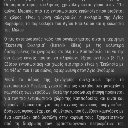
Οι περισσότερες εκκλησίες χρονολογούνται γύρω στον 11ο
αιώνα. Μερικές από τις εντυπωσιακές εκκλησίες που διαθέτει
ο χώρος, είναι η μονή καλογραιών, η εκκλησία της Αγίας
Βαρβάρας, το παρεκκλήσι του Αγίου Βασιλείου και η εκκλησία
του Μήλου.
Ο πιο εντυπωσιακός ναός του συγκροτήματος είναι η περίφημη
“Σκοτεινή Εκκλησία” (Karanlik Kilise) με τις καλύτερα
διατηρημένες τοιχογραφίες σε όλη την Καππαδοκία. Για να την
δει όμως κανείς πρέπει να πληρώσει έξτρα αντίτιμο (8 TL).
Εξίσου εντυπωσιακή και χωρίς εισιτήριο είναι η “Εκκλησία με
τα Φίδια” του 11ου αιώνα, αφιερωμένη στον Άγιο Ονούφριο.
Μετά το πέρας της ξενάγησης συνεχίσαμε προς το
εντυπωσιακό Pasabag, γνωστό και ως κοιλάδα των μοναχών ή
καμινάδες των νεραϊδών. Κατά την προσωπική άποψη πρόκειται
για τον πιο εντυπωσιακό χώρο της Καππαδοκίας και είναι και
δωρεάν. Πρόκειται για περίτεχνους κωνικούς πυργοειδείς
βράχους, ύψους μέχρι και 40 μέτρων, που θυμίζουν καμινάδες με
ένα «καπέλο» από βασάλτη στην κορυφή τους. Σχηματίστηκαν
από τη διάβρωση των ηφαιστειογενών πετρωμάτων της