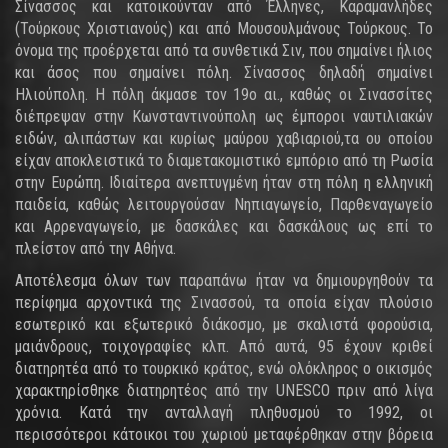
Σίνασσος και κατοικούνταν από Έλληνες, Καραμανλήδες
(Τούρκους Χριστιανούς) και από Μουσουλμάνους Τούρκους. Το
όνομα της προέρχεται από τα συνθετικά Σιν, που σημαίνει ήλιος
και άσος που σημαίνει πόλη. Σίνασσος δηλαδή σημαίνει
Ηλιούπολη. Η πόλη άκμασε τον 19ο αι., καθώς οι Σινασσίτες
διέπρεψαν στην Κωνσταντινούπολη ως έμποροι ναυτιλιακών
ειδών, αλιπάστων και κυρίως μαύρου χαβιαριού,τα ου οποίου
είχαν αποκλειστικά το διαμετακομιστικό εμπόριο από τη Ρωσία
στην Ευρώπη. Ιδιαίτερα ανεπτυγμένη ήταν στη πόλη η ελληνική
παιδεία, καθώς λειτουργούσαν Νηπιαγωγείο, Παρθεναγωγείο
και Αρρεναγωγείο, με δασκάλες και δασκάλους ως επί το
πλείστον από την Αθήνα.
Αποτέλεσμα όλων των παραπάνω ήταν να δημιουργηθούν τα
περίφημα αρχοντικά της Σινασσού, τα οποία είχαν πλούσιο
εσωτερικό και εξωτερικό διάκοσμο, με σκαλιστά φορούσια,
μαιάνδρους, τοιχογραφίες κλπ. Από αυτά, 95 έχουν κριθεί
διατηρητέα από το τουρκικό κράτος, ενώ ολόκληρος ο οικισμός
χαρακτηρίσθηκε διατηρητέος από την UNESCO πριν από λίγα
χρόνια. Κατά την ανταλλαγή πληθυσμού το 1992, οι
περισσότεροι κάτοικοι του χωριού μεταφέρθηκαν στην βόρεια