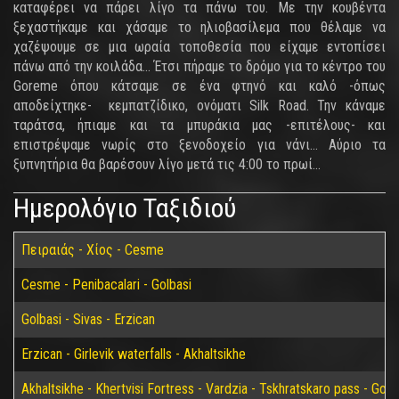
καταφέρει να πάρει λίγο τα πάνω του. Με την κουβέντα
ξεχαστήκαμε και χάσαμε το ηλιοβασίλεμα που θέλαμε να
χαζέψουμε σε μια ωραία τοποθεσία που είχαμε εντοπίσει
πάνω από την κοιλάδα… Έτσι πήραμε το δρόμο για το κέντρο του
Goreme όπου κάτσαμε σε ένα φτηνό και καλό -όπως
αποδείχτηκε- κεμπατζίδικο, ονόματι Silk Road. Την κάναμε
ταράτσα, ήπιαμε και τα μπυράκια μας -επιτέλους- και
επιστρέψαμε νωρίς στο ξενοδοχείο για νάνι… Αύριο τα
ξυπνητήρια θα βαρέσουν λίγο μετά τις 4:00 το πρωί...
Ημερολόγιο Ταξιδιού
Πειραιάς - Χίος - Cesme
Cesme - Penibacalari - Golbasi
Golbasi - Sivas - Erzican
Erzican - Girlevik waterfalls - Akhaltsikhe
Akhaltsikhe - Khertvisi Fortress - Vardzia - Tskhratskaro pass - Gori