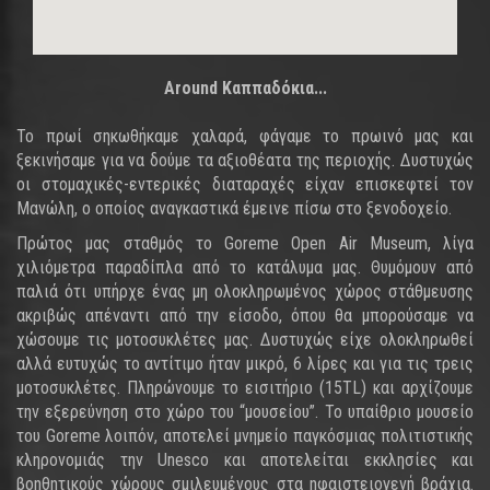
Around Καππαδόκια...
Το πρωί σηκωθήκαμε χαλαρά, φάγαμε το πρωινό μας και
ξεκινήσαμε για να δούμε τα αξιοθέατα της περιοχής. Δυστυχώς
οι στομαχικές-εντερικές διαταραχές είχαν επισκεφτεί τον
Μανώλη, ο οποίος αναγκαστικά έμεινε πίσω στο ξενοδοχείο.
Πρώτος μας σταθμός το Goreme Open Air Museum, λίγα
χιλιόμετρα παραδίπλα από το κατάλυμα μας. Θυμόμουν από
παλιά ότι υπήρχε ένας μη ολοκληρωμένος χώρος στάθμευσης
ακριβώς απέναντι από την είσοδο, όπου θα μπορούσαμε να
χώσουμε τις μοτοσυκλέτες μας. Δυστυχώς είχε ολοκληρωθεί
αλλά ευτυχώς το αντίτιμο ήταν μικρό, 6 λίρες και για τις τρεις
μοτοσυκλέτες. Πληρώνουμε το εισιτήριο (15TL) και αρχίζουμε
την εξερεύνηση στο χώρο του “μουσείου”. Το υπαίθριο μουσείο
του Goreme λοιπόν, αποτελεί μνημείο παγκόσμιας πολιτιστικής
κληρονομιάς την Unesco και αποτελείται εκκλησίες και
βοηθητικούς χώρους σμιλευμένους στα ηφαιστειογενή βράχια.