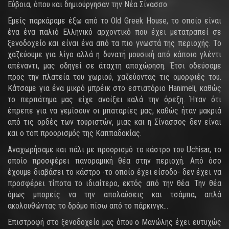
Εύβοια, όπου και δημιούργησαν την Νέα Σίνασσο.
Εμείς παρκάραμε έξω από το Old Greek House, το οποίο είναι
ένα ένα παλιό Ελληνικό αρχοντικό που έχει μετατραπεί σε
ξενοδοχείο και είναι ένα από τα πιο γνωστά της περιοχής. Το
χαζεύουμε για λίγο αλλά η δυνατή μουσική από κάποιο γλέντι
απέναντι, μας οδηγεί σε άταχτη αποχώρηση. Έτσι οδεύσαμε
προς την πλατεία του χωριού, χαζεύοντας τις ομορφιές του.
Κάτσαμε για ένα μικρό μπρέικ στο εστιατόριο Hanimeli, καθώς
το περπάτημα μας είχε ανοίξει καλά την όρεξη. Ήταν ότι
έπρεπε για να γεμίσουν οι μπαταρίες μας, καθώς ήταν μακριά
από τις ορδές των τουριστών, μιας και η Σίνασσος δεν είναι
και ο τοπ προορισμός της Καππαδοκίας.
Αναχωρήσαμε και πάλι με προορισμό το κάστρο του Uchisar, το
οποίο προσφέρει πανοραμική θέα στην περιοχή. Από όσο
έχουμε διαβάσει το κάστρο -το οποίο έχει είσοδο- δεν έχει να
προσφέρει τίποτα το ιδιαίτερο, εκτός από την θέα. Την θέα
όμως μπορείς να την απολαύσεις και τσάμπα, απλά
ακολουθώντας το δρόμο πίσω από το πάρκινγκ…
Επιστροφή στο ξενοδοχείο μας όπου ο Μανώλης έχει ευτυχώς