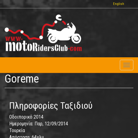
Παράκαμψη
English
προς
το
κυρίως
περιεχόμενο
Toggl
naviga
Goreme
Πληροφορίες Ταξιδιού
Οδοιπορικό 2014
Ημερομηνία:
Παρ, 12/09/2014
Τουρκία
Απόσταση:
64χλμ.