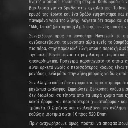
θνητό” ο οποίος ζούσε στη στεριά. Κάθε βράδυ ο 
βασίλισσα για να βρεθεί στην αγκαλιά της. Το lov
κρυφό της έρωτα και ένα βράδυ εμφανίστηκε και έ
παγωμένα νερά της λίμνης. Λέγεται ότι ακόμα και σ
“Akh, Tamar” (μετάφραση Αχ Ταμάρ), φωνές που ήταν υ
Συνεχίζουμε προς το μοναστήρι Hayravank το ο
ανεβοκατεβαίνει το μονοπάτι αλλά εμείς το θαυμάζ
πιο πέρα, στην παραλιακή ζώνη όπου η περιοχή σφύζε
την πόλη Sevan, είναι το μεγαλύτερο τουριστικό
αποκαρδιωτική. Πρόχειρα παραπήγματα τα οποία έχ
είναι αρκετά νωρίς ο περισσότερος κόσμος είναι τ
μονάδες», ενώ μέσα στην λίμνη μπορείς να δεις από
Συνάλλαγμα ακόμα δεν έχουμε και αφού τσιμπάμε ότ
μηχάνημα ανάληψης. Σημειώστε: Bankomat, ακόμα μι
δεν διαφέρει σε τίποτα από τα μικρά χωριά που έχ
κακοί δρόμοι -οι περισσότεροι χωματόδρομοι- και
τράπεζα. Ο Στράτος που αναλαμβάνει την ανάληψη 
καθώς η ισοτιμία είναι 1€ προς 520 Dram.
Πριν αναχωρήσουμε όμως, πρέπει να αποφασίσουμε