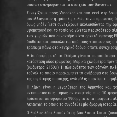
οποίων ανέγραφαν και τα στοιχεία των θανόντων.
Συνεχίζουμε προς Vanadzor και από εκεί στρίβουμ
συναλλάγματος ή τράπεζα, καθώς είναι προφανές ότ
όμως μηδέν. Έτσι συνεχίζουμε ακολουθώντας την ορε
υψομετρικά και το τοπίο να γίνεται περισσότερο α
των χωριών που συναντάμε είναι αρκετά εμφανής.Εξα
διαθέτει και αποκαλείται από τους ντόπιους ως η
τράπεζα πάνω στο κεντρικό δρόμο, οπότε συνεχίζουμ
Η διαδρομή μετά το Dilidjan γίνεται περισσότερ
κατάσταση οδοστρώματος. Μερικά χιλιόμετρα πριν τη
(υψόμετρο: 2150μ.). Η πλειονότητα των οδηγών, πλέο
τούνελ το οποίο παρακάμπτει το ανέβασμα στο βουν
της ευρύτερης περιοχής, ενώ μόλις περνάμε το υψηλό
Η λίμνη είναι η μεγαλύτερη της Αρμενίας και 
εντυπωσιαστείς… όμως αν σκεφτείς πως 10 φορές 
βρίσκεται σε υψόμετρο 1900μ., τότε τα πράγματα α
Akhtamar, το οποίο το συνοδεύει μία όμορφη ιστορία.
Ο θρύλος λέει λοιπόν ότι η βασίλισσα Tamar ζούσε