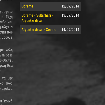
Goreme
12/09/2014
 γραφείο
Goreme - Sultanhani -
13/09/2014
τή. Τύχη
Afyonkarahisar
νεβαίνει
 φτώχεια
Afyonkarahisar - Cesme
14/09/2014
 σπα που
α βρούμε
 με καλή
van pass
διαθέτει
ορφη θέα
.
 να μην
 και πως
ο άγαλμα
α “κοινό