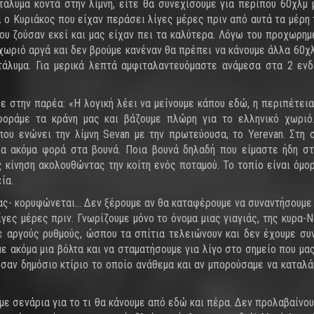
ατάλυμα κοντά στην λίμνη, είτε θα συνεχίσουμε για περίπου 60χλμ 
ι ο Κυριάκος που είχαν περάσει λίγες μέρες πριν από αυτά τα μέρη 
ου ζούσαν εκεί και μας είχαν πει τα καλύτερα. Λόγω του προχωρημ
ριό αργά και δεν βρούμε κανέναν θα πρέπει να κάνουμε άλλα 60χλ
άλυμα. Για μερικά λεπτά αμφιταλαντευόμαστε ανάμεσα στα 2 εν
 στην παρέα: «Η λογική λέει να μείνουμε κάπου εδώ, η περιπέτεια
οράμε τα κράνη μας και βάζουμε πλώρη για το ελληνικό χωριό
που ενώνει την λίμνη Sevan με την πρωτεύουσα, το Yerevan. Στη 
ία ακόμα φορά στα βουνά. Ποια βουνά δηλαδή που είμαστε ήδη σ
ς κίνηση ακολουθώντας την κοίτη ενός ποταμού. Το τοπίο είναι όμο
ία.
έρας- κορυφώνεται… Δεν ξέρουμε αν θα καταφέρουμε να συναντήσουμε
γες μέρες πριν. Γνωρίζουμε μόνο το όνομα μιας γιαγιάς, της κυρα-Ν
ε αργούς ρυθμούς, ώσπου τα σπίτια τελειώνουν και δεν έχουμε συ
ε ακόμα μια βόλτα και να σταματήσουμε για λίγο στο σημείο που μα
ε σαν δημόσιο κτίριο το οποίο ανάθεμα και αν μπορούσαμε να καταλά
με σενάρια για το τι θα κάνουμε από εδώ και πέρα. Δεν προλαβαίνο