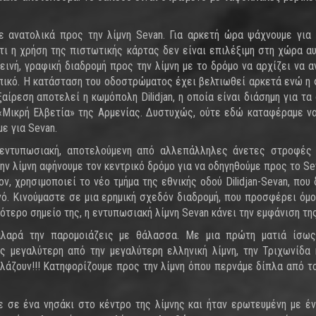
ε ανατολικά προς την λίμνη Sevan. Για αρκετή ώρα ψάχνουμε για
ι η χρήση της πιστωτικής κάρτας δεν είναι επιλέξιμη στη χώρα αυ
ινή, γραφική διαδρομή προς την λίμνη με το δρόμο να αρχίζει να α
λπικό. Η κατάσταση του οδοστρώματος έχει βελτιωθεί αρκετά ενώ η
ίρεση αποτελεί η κωμόπολη Dilidjan, η οποία είναι διάσημη για τα
 «Μικρή Ελβετία» της Αρμενίας. Δυστυχώς, ούτε εδώ καταφέραμε ν
ε για Sevan.
ο εντυπωσιακή, αποτελούμενη από αλλεπάλληλες άνετες στροφές
ν λίμνη αφήνουμε τον κεντρικό δρόμο για να οδηγηθούμε προς το Se
ν, χρησιμοποιεί το νέο τμήμα της εθνικής οδού Dilidjan-Sevan, που 
ό. Κινούμαστε σε μια ερημική σχεδόν διαδρομή, που προσφέρει όμ
τερο σημείο της, η εντυπωσιακή λίμνη Sevan κάνει την εμφάνιση της
χαλαρά την παρομοιάζεις με θάλασσα. Με μια πρώτη ματιά ίσως
μεγαλύτερη από την μεγαλύτερη ελληνική λίμνη, την Τριχωνίδα
λλάζουν!!! Κατηφορίζουμε προς την λίμνη όπου περνάμε δίπλα από τ
 σε ένα νησάκι στο κέντρο της λίμνης και ήταν ερωτευμένη με έν