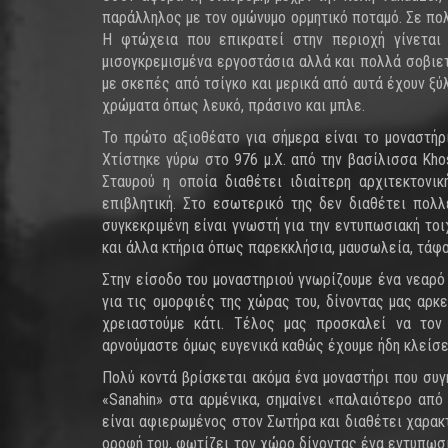
παράλληλος με τον ομώνυμο ορμητικό ποταμό. Σε πο
Η φτώχεια που επικρατεί στην περιοχή γίνεται 
μισογκρεμισμένα εργοστάσια αλλά και πολλά σοβιετ
με σκεπές από τσίγκο και μερικά από αυτά έχουν ξ
χρώματα όπως λευκό, πράσινο και μπλε.
Το πρώτο αξιοθέατο για σήμερα είναι το μοναστήρ
Χτίστηκε γύρω στο 976 μ.Χ. από την βασίλισσα Kho
Σταυρού η οποία διαθέτει ιδιαίτερη αρχιτεκτονι
επιβλητική. Στο εσωτερικό της δεν διαθέτει πολ
συγκεκριμένη είναι γνωστή για την εντυπωσιακή το
και άλλα κτήρια όπως παρεκκλήσια, μαυσωλεία, τάφοι
Στην είσοδο του μοναστηριού γνωρίζουμε ένα νεαρό Α
για τις ομορφιές της χώρας του, δίνοντας μας αρ
χρειαστούμε κάτι. Τέλος μας προσκαλεί να τον
αρνούμαστε όμως ευγενικά καθώς έχουμε ήδη κλείσει
Πολύ κοντά βρίσκεται ακόμα ένα μοναστήρι που συγ
«Sanahin» στα αρμένικα, σημαίνει «παλαιότερο από
είναι αφιερωμένος στον Σωτήρα και διαθέτει χαρακτ
οροφή του, φωτίζει τον χώρο δίνοντας ένα εντυπωσ