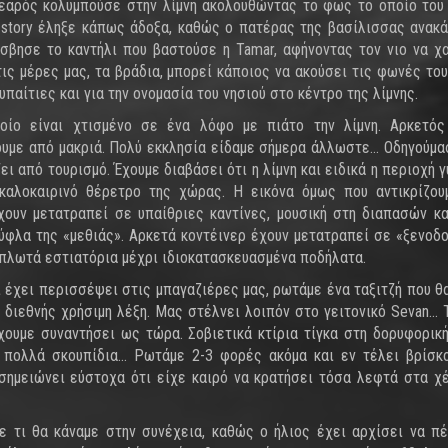
νεαρός κολυμπούσε στην λίμνη ακολουθώντας το φως το οποίο του
e story έληξε κάπως άδοξα, καθώς ο πατέρας της βασίλισσας ανακ
σβησε το καντήλι που βαστούσε η Tamar, αφήνοντας τον νιο να χ
τις μέρες μας, τα βράδια, μπορεί κάποιος να ακούσει τις φωνές του
παίτιες και για την ονομασία του νησιού στο κέντρο της λίμνης.
ποίο είναι χτισμένο σε ένα λόφο με πιάτο την λίμνη. Αρκετός
ουμε από μακριά. Πολύ εκκλησία είδαμε σήμερα άλλωστε... Οδηγούμα
ι από τουρισμό. Έχουμε διαβάσει ότι η λίμνη και ειδικά η περιοχή 
 καλοκαιρινό θέρετρο της χώρας. Η εικόνα όμως που αντικρίζου
ουν μετατραπεί σε υπαίθριες καντίνες, μουσική στη διαπασών κα
ύφλα της «μεθιάς». Αρκετά κοντέινερ έχουν μετατραπεί σε «ξενοδ
 πλωτά εστιατόρια μέχρι ιδιοκατασκευασμένα ποδήλατα.
ι έχει περισσέψει στις μπαγαζιέρες μας, ρωτάμε ένα ταξιτζή που θ
α διεθνής χρήσιμη λέξη. Μας στέλνει λοιπόν στο γειτονικό Sevan… 
ουμε συναντήσει ως τώρα. Σοβιετικά κτίρια τίγκα στη δορυφορική
 πολλά σκουπίδια... Ρωτάμε 2-3 φορές ακόμα και εν τέλει βρίσκ
σημειώνει εύστοχα ότι είχε καιρό να κρατήσει τόσα λεφτά στα χέ
 τι θα κάναμε στην συνέχεια, καθώς ο ήλιος έχει αρχίσει να πέ