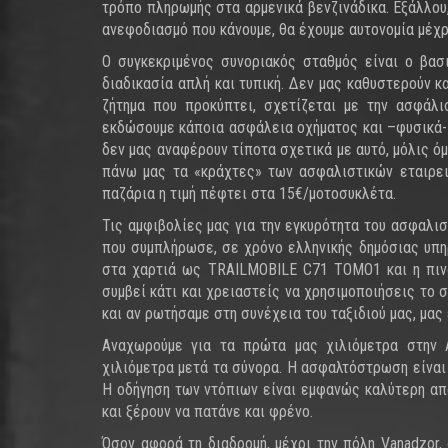
τρόπο πληρωμής στα αρμενικά βενζινάδικα. Εξάλλου
ανεφοδιασμό που κάνουμε, θα έχουμε αυτονομία μέχρ
Ο συγκεκριμένος συνοριακός σταθμός είναι ο βασ
διαδικασία απλή και τυπική. Δεν μας καθυστερούν 
ζήτημα που προκύπτει, σχετίζεται με την ασφάλι
εκδώσουμε κάποια ασφάλεια οχήματος και –φυσικά- 
δεν μας αναφέρουν τίποτα σχετικά με αυτό, μόλις 
πάνω μας τα «κράχτες» των ασφαλιστικών εταιρειών
παζάρια η τιμή πέφτει στα 15€/μοτοσυκλέτα.
Τις αμφιβολίες μας για την εγκυρότητα του ασφαλισ
που συμπλήρωσε, σε χρόνο ελληνικής δημόσιας υπηρ
στα χαρτιά ως TRAILMOBILE C71 TOMO1 και η πινα
συμβεί κάτι και χρειαστείς να χρησιμοποιήσεις το 
και αν ρωτήσαμε στη συνέχεια του ταξιδιού μας, μας
Αναχωρούμε για τα πρώτα μας χιλιόμετρα στην 
χιλιόμετρα μετά τα σύνορα. Η ασφαλτόστρωση είναι
Η οδήγηση των ντόπιων είναι εμφανώς καλύτερη από 
και ξέρουν να πατάνε και φρένο.
Όσον αφορά τη διαδρομή, μέχρι την πόλη Vanadzor,