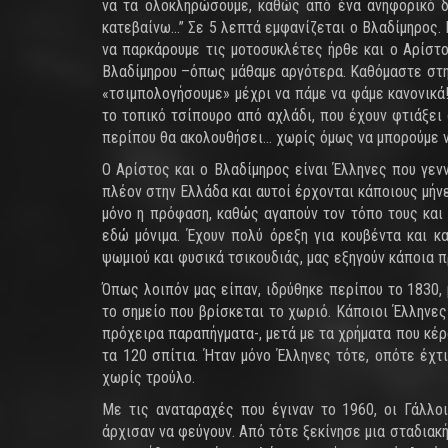
να τα ολοκληρώσουμε, καθώς από ένα ανηφορικό δρ
κατεβαίνω…” Σε 5 λεπτά εμφανίζεται ο Βλαδίμηρος.
να παρκάρουμε τις μοτοσυκλέτες ήρθε και ο Αρίστο
Βλαδίμηρου –όπως μάθαμε αργότερα. Καθόμαστε στην
«τσιμπολογήσουμε» μέχρι να πάμε να φάμε κανονικά
το τοπικό τσίπουρο από αχλάδι, που έχουν φτιάξει 
περίπου θα ακολουθήσει… χωρίς όμως να μπορούμε ν
Ο Αρίστος και ο Βλαδίμηρος είναι Έλληνες που γεν
πλέον στην Ελλάδα και αυτοί έρχονται κάποιους μήνε
μόνο η πρόφαση, καθώς αγαπούν τον τόπο τους και
εδώ μόνιμα. Έχουν πολύ όρεξη για κουβέντα και κα
ψωμιού και φυσικά τσικουδιάς, μας εξηγούν κάποια π
Όπως λοιπόν μας είπαν, ιδρύθηκε περίπου το 1830,
το σημείο που βρίσκεται το χωριό. Κάποιοι Έλληνες
πρόχειρα παραπήγματα-, μετά με τα χρήματα που κέρ
τα 120 σπίτια. Ήταν μόνο Έλληνες τότε, οπότε έχτι
χωρίς τρούλο.
Με τις αναταραχές που έγιναν το 1960, οι Γάλλο
άρχισαν να φεύγουν. Από τότε ξεκίνησε μια σταδιακ