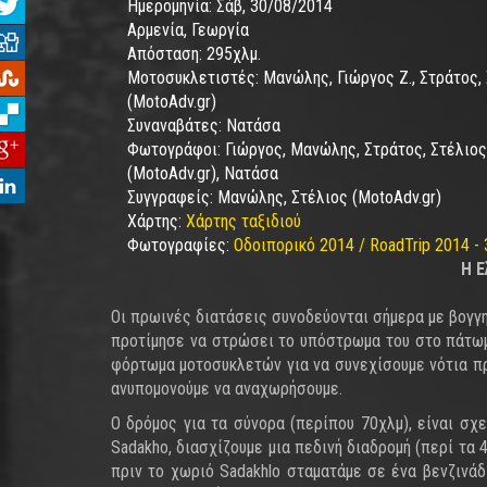
Ημερομηνία:
Σάβ, 30/08/2014
Αρμενία, Γεωργία
Απόσταση:
295χλμ.
Μοτοσυκλετιστές:
Μανώλης, Γιώργος Ζ., Στράτος,
(MotoAdv.gr)
Συναναβάτες:
Νατάσα
Φωτογράφοι:
Γιώργος, Μανώλης, Στράτος, Στέλιος
(MotoAdv.gr), Νατάσα
Συγγραφείς:
Μανώλης, Στέλιος (MotoAdv.gr)
Χάρτης:
Χάρτης ταξιδιού
Φωτογραφίες:
Οδοιπορικό 2014 / RoadTrip 2014 - 
Η Ε
Οι πρωινές διατάσεις συνοδεύονται σήμερα με βογγη
προτίμησε να στρώσει το υπόστρωμα του στο πάτωμ
φόρτωμα μοτοσυκλετών για να συνεχίσουμε νότια πρ
ανυπομονούμε να αναχωρήσουμε.
Ο δρόμος για τα σύνορα (περίπου 70χλμ), είναι σχε
Sadakho, διασχίζουμε μια πεδινή διαδρομή (περί τα
πριν το χωριό Sadakhlo σταματάμε σε ένα βενζινάδ