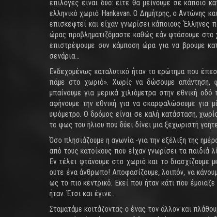
επιλογές είναι δύο: είτε θα μείνουμε σε κάποιο κ
ελληνικό χωριό Hankavan. Ο Δημήτρης, ο Αντώνης κα
επισκεφτεί και είχαν γνωρίσει κάποιους Έλληνες π
ώρας προβληματιζόμαστε καθώς εάν φτάσουμε στο χω
επιστρέψουμε συν κάμποση ώρα για να βρούμε κατ
σενάρια…
Ενδεχομένως καταλυτικό ήταν το ερώτημα που έπεσε
πάμε στο χωριό». Χωρίς να δώσουμε απάντηση, φ
μπαίνουμε για μερικά χιλιόμετρα στην εθνική οδό 
αφήνουμε την εθνική για να σκαρφαλώσουμε για μ
υψόμετρο. Ο δρόμος είναι σε καλή κατάσταση, χωρί
το φως του ήλιου που δύει δίνει μια ξεχωριστή γοητε
Όσο πλησιάζουμε η αγωνία -για την εξέλιξη της ημ
από τους κατοίκους που είχαν γνωρίσει τα παιδιά λί
Εν τέλει φτάνουμε στο χωριό και το διασχίζουμε μ
ούτε ένα άνθρωπο! Αποφασίζουμε, λοιπόν, να κάνουμ
ως το πιο κεντρικό. Εκεί που ήταν κάτι που έμοιαζ
ήταν. Έτσι και έγινε…
Σταματάμε κοιτάζοντας ο ένας τον άλλον και πλάθου