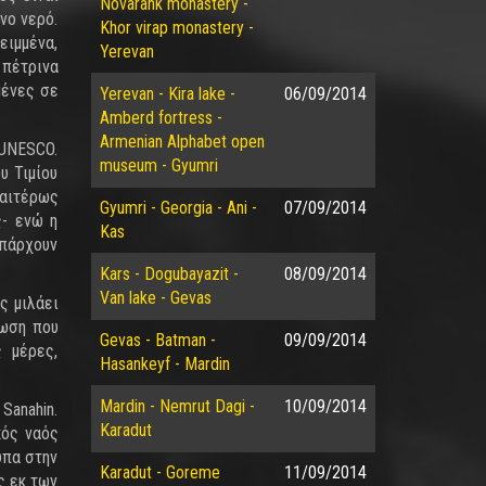
Novarank monastery -
νο νερό.
Khor virap monastery -
ειμμένα,
Yerevan
 πέτρινα
μένες σε
Yerevan - Kira lake -
06/09/2014
Amberd fortress -
Armenian Alphabet open
 UNESCO.
museum - Gyumri
υ Τιμίου
ιαιτέρως
Gyumri - Georgia - Ani -
07/09/2014
ς- ενώ η
Kas
υπάρχουν
Kars - Dogubayazit -
08/09/2014
Van lake - Gevas
ς μιλάει
τωση που
Gevas - Batman -
09/09/2014
 μέρες,
Hasankeyf - Mardin
Mardin - Nemrut Dagi -
10/09/2014
Sanahin.
Karadut
κός ναός
ύπα στην
Karadut - Goreme
11/09/2014
ς εκ των