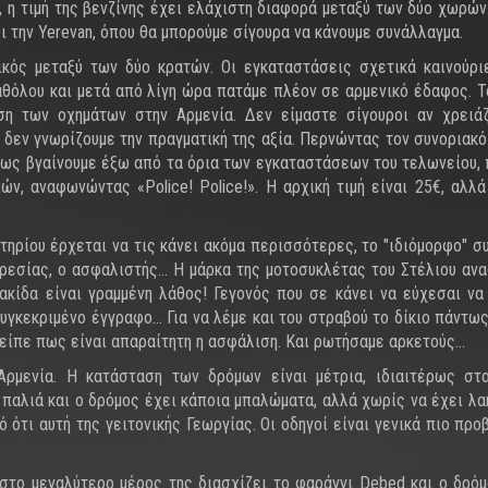
, η τιμή της βενζίνης έχει ελάχιστη διαφορά μεταξύ των δύο χωρών
ι την Yerevan, όπου θα μπορούμε σίγουρα να κάνουμε συνάλλαγμα.
ικός μεταξύ των δύο κρατών. Οι εγκαταστάσεις σχετικά καινούρι
καθόλου και μετά από λίγη ώρα πατάμε πλέον σε αρμενικό έδαφος. 
ση των οχημάτων στην Αρμενία. Δεν είμαστε σίγουροι αν χρειά
δεν γνωρίζουμε την πραγματική της αξία. Περνώντας τον συνοριακό
όμως βγαίνουμε έξω από τα όρια των εγκαταστάσεων του τελωνείου,
, αναφωνώντας «Police! Police!». Η αρχική τιμή είναι 25€, αλλά
τηρίου έρχεται να τις κάνει ακόμα περισσότερες, το "ιδιόμορφο" σ
εσίας, ο ασφαλιστής... Η μάρκα της μοτοσυκλέτας του Στέλιου αν
κίδα είναι γραμμένη λάθος! Γεγονός που σε κάνει να εύχεσαι να
συγκεκριμένο έγγραφο… Για να λέμε και του στραβού το δίκιο πάντως
 είπε πως είναι απαραίτητη η ασφάλιση. Και ρωτήσαμε αρκετούς...
Αρμενία. Η κατάσταση των δρόμων είναι μέτρια, ιδιαιτέρως στ
 παλιά και ο δρόμος έχει κάποια μπαλώματα, αλλά χωρίς να έχει λα
ότι αυτή της γειτονικής Γεωργίας. Οι οδηγοί είναι γενικά πιο προ
 στο μεγαλύτερο μέρος της διασχίζει το φαράγγι Debed και ο δρόμ