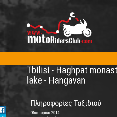
Παράκαμψη
προς
το
κυρίως
περιεχόμενο
Tbilisi - Haghpat monas
lake - Hangavan
Πληροφορίες Ταξιδιού
Οδοιπορικό 2014