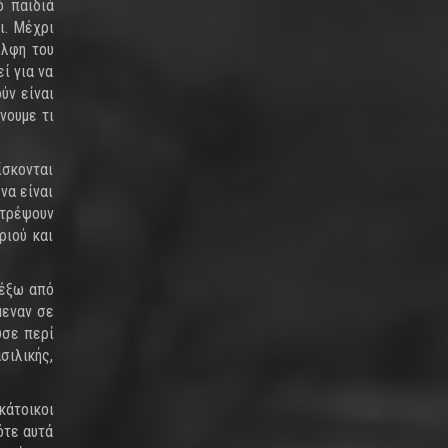
ό παιδιά
ι. Μέχρι
έλφη του
ί για να
ύν είναι
νουμε τι
ίσκονται
να είναι
στρέψουν
ριού και
 έξω από
μεναν σε
ύσε περί
σιλικής,
κάτοικοι
ότε αυτά