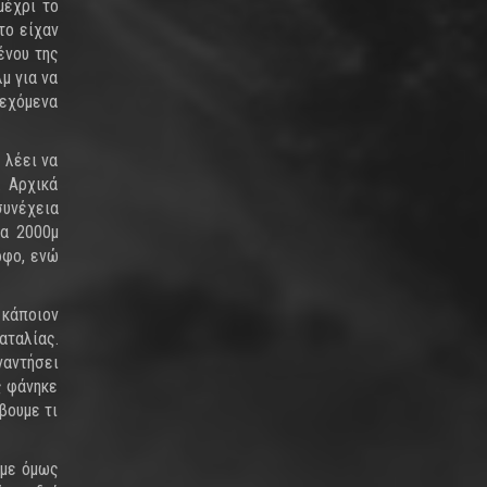
μέχρι το
το είχαν
ένου της
μ για να
δεχόμενα
 λέει να
. Αρχικά
συνέχεια
τα 2000μ
ρφο, ενώ
 κάποιον
αταλίας.
ναντήσει
ς φάνηκε
βουμε τι
υμε όμως