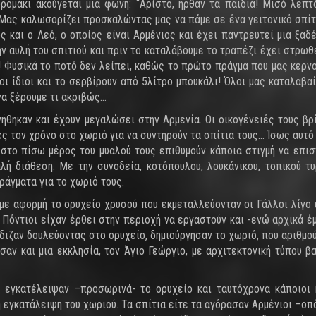
ομάκι ακούγεται μια φωνή: “Αρίστο, ήρθαν τα παιδιά! Μισό λεπτ
 Μας καλωσορίζει προσκαλώντας μας να πάμε σε ένα γειτονικό σπίτ
ς και ο Λεό, ο οποίος είναι Αρμένιος και έχει παντρευτεί μια ξαδ
 αυλή του σπιτιού και πριν το καταλάβουμε το τραπέζι έχει στρωθε
! Φυσικά το ποτό δεν λείπει, καθώς το πρώτο πράγμα που μας κερνο
οι ίδιοι και το σερβίρουν από 5λίτρο μπουκάλι! Όλοι μας καταλαβαί
α ξέρουμε τι ακριβώς…
νήθηκαν και έχουν μεγαλώσει στην Αρμενία. Οι οικογένειές τους βρ
ς τον χρόνο στο χωριό για να συντηρούν τα σπίτια τους… Ίσως αυτό 
 στο πίσω μέρος του μυαλού τους επιθυμούν κάποια στιγμή να επι
λή διάθεση. Με την συνοδεία, κοτόπουλου, λουκάνικου, τοπικού τυ
ράγματα για το χωριό τους.
 με αφορμή το ορυχείο χρυσού που εκμεταλλεύονταν οι Γάλλοι λίγο
 Πόντιοι είχαν έρθει στην περιοχή να εργαστούν και -ενώ αρχικά έ
διζαν δουλεύοντας στο ορυχείο, δημιούργησαν το χωριό, που αριθμο
σαν και μια εκκλησία, τον Άγιο Γεώργιο, με αρχιτεκτονική τύπου βα
ι εγκατέλειψαν –προσωρινά- το ορυχείο και ταυτόχρονα κάποιοι 
ή εγκατάλειψη του χωριού. Τα σπίτια είτε τα αγόρασαν Αρμένιοι –οπ