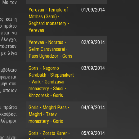
. Με τον
Yerevan - Temple of
01/09/2014
Mitrhas (Garni) -
ες και η
Geghard monastery -
Το πρώτο
Yerevan
ζεται να
 έλεγχο,
Yerevan - Noratus -
02/09/2014
 πέφτουν
Selim Caravansarai -
 με λίγα
Pass Ughedzor - Goris
Goris - Nagorno
03/09/2014
υμβόλαιο
Karabakh - Stepanakert
αφέρεται
- Vank - Gandzasar
 μην σου
monastery - Shusi -
, όποιον
Khnzoresk - Goris
α πρώτα
Goris - Meghri Pass -
04/09/2014
κκούβες.
Meghri - Tatev
βλέψιμοι
monastery - Goris
Goris - Zorats Karer -
05/09/2014
ος είναι