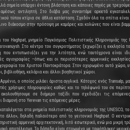
λλά σημεία υπάρχει έντονη βλάστηση και κάποιες πηγές με τρεχούμε
αμέσως αντιληπτή. Στο διάβα μας συναντάμε αρκετά εγκαταλελ
ικού τύπου κτίρια σε άθλια κατάσταση. Σχεδόν όλα τα σπίτια είναι
ύλινο διάκοσμο στην πρόσοψη με καμάρες και κολώνες που είναι βαμ
ι του Haghpat, μνημείο Παγκόσμιας Πολιτιστικής Κληρονομιάς της
srovanuysh. Στο κέντρο του συγκροτήματος ξεχωρίζει η εκκλησία το
κή που εντυπωσιάζει για την λιτότητα, ενώ ταυτόχρονα είναι ιδ
λές αγιογραφίες –όπως και οι περισσότερες αρμενικές εκκλησίε
ιχογραφία του Χριστού Παντοκράτορα. Στον οχυρωμένο αυτό χώρο, 
, βιβλιοθήκη, κελάρια και άλλοι βοηθητικοί χώροι.
ρμένιο, ο οποίος μιλάει άριστα αγγλικά. Κάτοχος ενός Transalp, μα
κετές χρήσιμες πληροφορίες καθώς και το τηλέφωνό του σε περίπ
 ακολουθήσουμε σε διήμερο ταξίδι που σχεδιάζει τις επόμενες
 διαμονή στο Yerevan τις επόμενες μέρες.
καταλέγεται στα μνημεία πολιτιστικής κληρονομιάς της UNESCO, το 
 το άλλο», δηλαδή παλαιότερο από το γειτονικό Haghpat. Ο κεντρι
ηριστική αρμενική αρχιτεκτονική, λιτό εσωτερικό, ενώ μια μικρή τρ
ιακό αποτέλεσμα. Το δάπεδο είναι στρωμένο με ταφόπλακες μερικέ