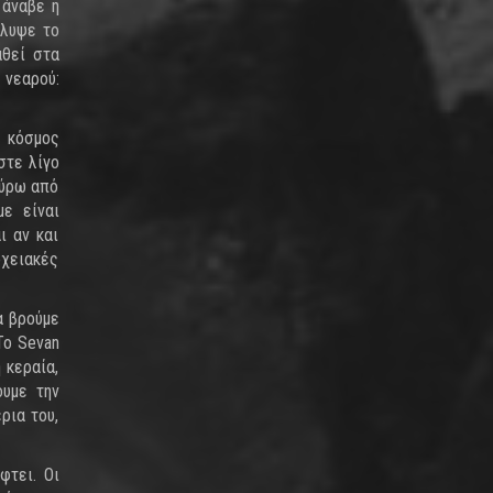
 άναβε η
άλυψε το
αθεί στα
 νεαρού:
 κόσμος
στε λίγο
γύρω από
με είναι
ι αν και
οχειακές
α βρούμε
Το Sevan
 κεραία,
ουμε την
ρια του,
φτει. Οι