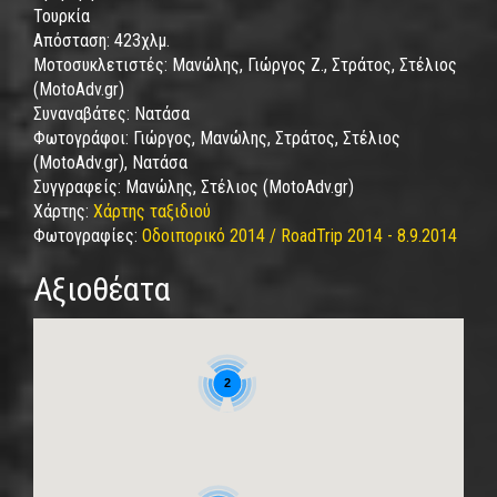
Τουρκία
Απόσταση:
423χλμ.
Μοτοσυκλετιστές:
Μανώλης, Γιώργος Ζ., Στράτος, Στέλιος
(MotoAdv.gr)
Συναναβάτες:
Νατάσα
Φωτογράφοι:
Γιώργος, Μανώλης, Στράτος, Στέλιος
(MotoAdv.gr), Νατάσα
Συγγραφείς:
Μανώλης, Στέλιος (MotoAdv.gr)
Χάρτης:
Χάρτης ταξιδιού
Φωτογραφίες:
Οδοιπορικό 2014 / RoadTrip 2014 - 8.9.2014
Αξιοθέατα
2