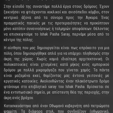
Στην είσοδό της συναντάμε πολλά έργα στους δρόμους. Έχουν
ξεκινήσει να φτιάχνονται κυκλικοί και ανισόπεδοι κόμβοι, στον
κεντρικό άξονα από τα σύνορα προς την Άγκυρα. Ένας
πραγματικός πανικός με τις προτεραιότητες να προκύπτουν
μόνο κατόπιν συνεννοήσεως ή τολμηρών αποφάσεων. Θέλοντας
να επισκεφτούμε το Ishak Pasha Saray, περνάμε μέσα από το
κέντρο της πόλης.
Η αίσθηση που μας δημιουργείται είναι πως επρόκειτο για μια
πόλη, όπου δημιουργήθηκε απλά για να υπάρχει πληθυσμός στην
άκρη της χώρας. Χωρίς καμιά ιδιαίτερη αρχιτεκτονική. Οι
πολυκατοικίες είναι χτισμένες κατά μήκος ενός εμπορικού
δρόμου με πολλά μικρομάγαζα που γίνεται χαμός. Τα πάντα
είναι μαζεμένα εκεί, θυμίζοντας μας έντονα γειτονιές με
εργατικές κατοικίες. Ακολουθώντας έναν πλακόστρωτο δρόμο
φτάνουμε στο επιβλητικό saray του Ishak Pasha. Βρίσκεται σε
ένα εντυπωσιακό σημείο, με απίστευτη θέα της περιοχής, στην
άκρη ενός βράχου.
Κατασκευάστηκε από έναν Οθωμανό κυβερνήτη από πετρώματα
ψαμμίτη. Τα διάφορα στυλ, που συνδυάζουν (οθωμανικό,