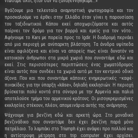
νιώσαμε όλοι, ήταν σαν να ξαναγεννηθήκαμε…»
Βγάζουμε μια τελευταία αναμνηστική φωτογραφία και τον
προσκαλούμε να έρθει στην Ελλάδα όταν γίνει η παρουσίαση
του ταξιδιωτικού. Κάπου εκεί αποχωριζόμαστε και αυτός
παίρνει τον δρόμο για τον βορρά και εμείς για τον νότο…
Αφήνουμε το Kars με πορεία προς το Igdir. Η διαδρομή περνάει
από μια περιοχή με ανύπαρκτη βλάστηση. Τα άνυδρα υψίπεδα
είναι αφιλόξενα και είναι να απορείς πως είναι δυνατόν να
κατοικούν άνθρωποι στα μικρά χωριά που συναντάμε εδώ και
εκεί. Στις περισσότερες περιπτώσεις ένας χωματόδρομος
είναι αυτός που συνδέει τα χωριά αυτά με τον κεντρικό οδικό
άξονα. Που και που συναντάμε κάποιες ενημερωτικές –καφέ-
πινακίδες για την ύπαρξη «kilise», δηλαδή εκκλησιών. Η περιοχή
βρίσκεται πολύ κοντά στα σύνορα με την Αρμενία και παλιά
αποτελούσε τμήμα του αρμενικού κράτους. Οι μισογκρεμισμένες
εκκλησίες στέκουν, πλέον, απομεινάρια αυτής της ανάμνησης.
Ψάχνουμε για βενζίνη εδώ και αρκετή ώρα. Στο μοναδικό
βενζινάδικο που συναντάμε δεν έχει βενζίνη παρά μόνο
πετρέλαιο. Το λαμπάκι στο Triumph έχει ανάψει προ πολλού και
η αντίστροφη μέτρηση στο trip computer έχει αρχίσει.