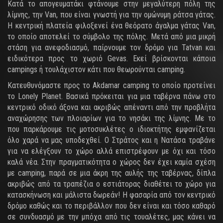
Κατά το απογευματάκι φτάνουμε στην μεγαλύτερη πόλη της
λίμνης, την Van, που είναι γνωστή για την ομώνυμη ράτσα γάτας.
Η κεντρική πλατεία φιλοξενεί ένα θεόρατο άγαλμα γάτας Van,
το οποίο αποτελεί το σύμβολο της πόλης. Μετά από μια μικρή
στάση για ανεφοδιασμό, παίρνουμε τον δρόμο για Tatvan και
ειδικότερα προς το χωριό Gevas. Εκεί βρίσκονται κάποια
campings ή τουλάχιστον κάτι που θεωρούνται camping.
Κατευθυνόμαστε προς το Akdamar camping το οποίο προτείνει
το Lonely Planet. Βασικά πρόκειται για μια ταβέρνα πάνω στο
κεντρικό οδικό άξονα και ακριβώς απέναντι από την προβλήτα
αναχώρησης των πλοιαρίων για το νησάκι της λίμνης. Με το
που παρκάρουμε τις μοτοσυκλέτες ο ιδιοκτήτης εμφανίζεται
όλο χαρά να μας υποδεχθεί. Ο Στράτος και η Νατάσα τραβάνε
για να ελέγξουν το χώρο αλλά επιστρέφουν με όχι και τόσο
καλά νέα. Στην πραγματικότητα ο χώρος δεν έχει καμία σχέση
με camping, παρά σε μια άκρη της αυλής της ταβέρνας, δίπλα
ακριβώς από τα τραπέζια ο εστιάτορας διαθέτει το χώρο για
κατασκήνωση και μάλιστα δωρεάν! Η φασαρία από τον κεντρικό
δρόμο καθώς και το περιβάλλον που δεν είναι και τόσο καθαρό
σε συνδυασμό με την μπόχα από τις τουαλέτες, μας κάνει να