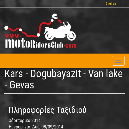
Παράκαμψη
English
προς
το
κυρίως
περιεχόμενο
Toggl
naviga
Kars - Dogubayazit - Van lake
- Gevas
Πληροφορίες Ταξιδιού
Οδοιπορικό 2014
Ημερομηνία:
Δευ, 08/09/2014