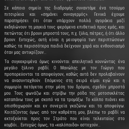
Σε κάποιο σημείο της διαδρομής συναντάμε ένα τσούρμο
πιτσιρίκια και «σημάνει συναγερμός». Γενικά έχουμε
παρατηρήσει ότι όταν υπάρχουν πολλά αγοράκια μαζί
εκδηλώνουν τη μαγκιά τους φερόμενα επιθετικά προς εμάς, και
πετώντας ότι βρουν μπροστά τους, π.χ. ξύλα, πέτρες, ή ότι άλλο
βρουν. Ευτυχώς, αυτή είναι η μειοψηφία των περιπτώσεων
καθώς τα περισσότερα παιδιά δείχνουν χαρά και ενθουσιασμό
όταν μας αντικρίζουν…
Τα συγκεκριμένα όμως κινούνται απειλητικά κουνώντας ένα
μεγάλο ξύλινο ραβδί. Ο Μανώλης με τον Γιώργο που
προπορεύονται τα αποφεύγουν, καθώς αυτά δεν προλαβαίνουν
να ανασυνταχθούν. Επόμενος στη σειρά είμαι εγώ και η
συμμορία πετάγεται στην μέση του δρόμου, σχεδόν μπροστά
μου. Τους φωνάζω και στρίβω την ρόδα της μοτοσυκλέτας
καταπάνω τους με σκοπό να τα τρομάξω. Το κόλπο πιάνει και
οπισθοχωρούν και εν συνεχεία γκαζώνω και τα αποφεύγω.
Κοιτάζοντας όμως από τον καθρέπτη μου, βλέπω το ραβδί να
εκτοξεύεται προς τον Στράτο που είναι τελευταίος στο
κομβόι… Ευτυχώς όμως, τα «καλόπαιδα» αστοχούν...