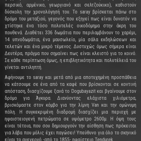
περσικό, αρμένικο, γεωργιανό και σελτζούκικο), καθιστούν
δύσκολη την χρονολόγησή του. Το saray βρίσκεται πάνω στο
δρόμο του μεταξιού, γεγονός που εξηγεί πως είναι δυνατόν να
χτίστηκε ένα τόσο πολυτελές οικοδόμημα στην άκρη του
πουθενά. Διαθέτει 336 δωμάτια που περιλαμβάνουν το χαρέμι,
14 υπνοδωμάτια, ένα μαυσωλείο, μία σάλα εκδηλώσεων και
τελετών και ένα μικρό τέμενος. Δυστυχώς όμως σήμερα είναι
Δευτέρα, πράγμα που σημαίνει πως είναι κλειστό για το κοινό.
Σε κάθε περίπτωση όμως, η επιβλητικότητα και πολυτέλειά του
γίνεται αντιληπτή.
Αφήνουμε το saray και μετά από μια αποτυχημένη προσπάθεια
να κάτσουμε σε ένα από τα καφέ που βρίσκονται σε κοντινή
απόσταση, διασχίζουμε ξανά το Dogubayazit και βγαίνουμε στον
δρόμο για Άγκυρα. Διανύοντας ελάχιστα χιλιόμετρα,
βρισκόμαστε στον κόμβο για την λίμνη Van και την ομώνυμη
πόλη. Η συγκεκριμένη διαδρομή διασχίζει μια περιοχή με
ηφαιστειογενή πετρώματα σε υψόμετρο 2600μ. Η όψη τους
είναι τέτοια, που σου δημιουργούν την αίσθηση πως πρόκειται
για λάβα που μόλις έχει παγώσει! Υπεύθυνο για όλο το σκηνικό
είναι το ανενεργό -από το 1855- ηφαίστειο Tendurek.