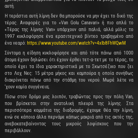
αυτή.
Η τεράστια αυτή λίμνη δεν θα μπορούσε να μην έχει το δικό της
τέρας. Αναφορές για το «Van Golu Canavari» ή πιο απλά το
«Τέρας της λίμνης Van» υπάρχουν από παλιά, αλλά μόλις το
1997 κυκλοφόρησε ένα ερασιτεχνικό βίντεο τραβηγμένο από
ένα νεαρό:
https://www.youtube.com/watch?v=4xIb8FhWQwM
Σύντομα η είδηση κυκλοφόρησε και από τότε πάνω από 1000
άτομα έχουν δηλώσει ότι έχουν έρθει τετ-α-τετ με το τέρας, το
οποίο έχει τα ίδια χαρακτηριστικά με το Σκωτσέζικο που ζει
στο Λοχ Νες: 15 μέτρα μήκος και καμπούρα η οποία συνήθως
διακρίνεται πάνω από την στάθμη του νερού. Μωρέ λέτε να
‘χουν καμία συγγένεια;
Πίσω στον δρόμο μας λοιπόν, τραβώντας προς την πόλη Van,
που βρίσκεται στην ανατολική πλευρά της λίμνης. Στα
περισσότερα κομμάτια της διαδρομής, έχουμε θέα την λίμνη,
ενώ σε κάποια άλλα περνάμε κάπως μακριά από τις ακτές της,
ανεβοκατεβαίνοντας τους μικρούς λοφίσκους που την
περιβάλλουν.