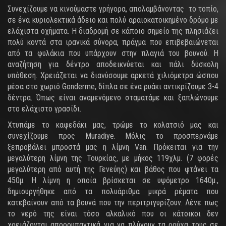
Συνεχίζουμε να κινούμαστε γρήγορα, απολαμβάνοντας το τοπίο,
σε ένα κυριολεκτικά άδειο και πολύ αραιοκατοικημένο δρόμο με
ελάχιστα οχήματα. Η διαδρομή σε κάποιο σημείο της πλησιάζει
πολύ κοντά στα ιρανικά σύνορα, πράγμα που επιβεβαιώνεται
από τα φυλάκια που υπάρχουν στην πλαγιά του βουνού. Η
αναζήτηση για δέντρο αποδεικνύεται και πάλι δύσκολη
υπόθεση. Χρειάζεται να διανύσουμε αρκετά χιλιόμετρα ώσπου
μέσα στο χωριό Gonderme, δίπλα σε ένα ρυάκι αντικρίζουμε 3-4
δέντρα. Όπως είναι αναμενόμενο σταματάμε και ξαπλώνουμε
στο ελάχιστο γρασίδι.
Χτυπάμε το καφεδάκι μας, τρώμε το κολατσιό μας και
συνεχίζουμε προς Muradiye. Μόλις το προσπερνάμε
ξεπροβάλει μπροστά μας η λίμνη Van. Πρόκειται για την
μεγαλύτερη λίμνη της Τουρκίας, με μήκος 119χλμ. (7 φορές
μεγαλύτερη από αυτή της Γενεύης) και βάθος που φτάνει τα
450μ. Η λίμνη η οποία βρίσκεται σε υψόμετρο 1640μ.,
δημιουργήθηκε από τα πολυάριθμα μικρά ρέματα που
κατεβαίνουν από τα βουνά που την περιτριγυρίζουν. Λένε πως
το νερό της είναι τόσο αλκαλικό που οι κάτοικοι δεν
χρειάζονται απορρυπαντικά για να πλύνουν τα ρούχα τους σε