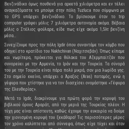
Βενζινάδικο όμως πουθενά για αρκετά χιλιόμετρα και εν τέλει
αναγκαζόμαστε να μπούμε στην πόλη Tuzluca που σύμφωνα με
το GPS υπάρχει βενζινάδικο. Το βρίσκουμε όταν το trip
computer γράφει μόλις 7 χιλιόμετρα αυτονομία ακόμα. Βέβαια
μόλις o Στέλιος φούλαρε, είδε πως είχε ακόμα 1,5λτ βενζίνη
μέσα...
Συνεχίζουμε προς την πόλη Igdir όπου συναντάμε τον κόμβο που
οδηγεί στο κρατίδιο του Nakhchivan (Ναχιτσεβάν). Όπως είπαμε
και νωρίτερα, πρόκειται για θύλακα του Αζερμπαϊτζάν που
συνορεύει με την Αρμενία, το Ιράν και την Τουρκία. Τα σύνορά
του με την Τουρκία είναι πάρα πολύ μικρά, σαν μια λωρίδα γης.
Στο σημείο εκείνο, υπάρχει ο Άραξος (Aras) ποταμός, ενώ η
γέφυρα που χτίστηκε για να τον διασχίσει ονομάστηκε «Γέφυρα
της Ελευθερίας».
Μετά το Igdir, διακρίνουμε για πρώτη φορά την κορυφή του
βιβλικού όρους Αραράτ, από την μεριά της Τουρκίας πλέον. Η
τύχη μας είναι απίστευτη, καθώς έχουμε την ευκαιρία να δούμε
την χιονισμένη κορυφή του ξεκάθαρα! Τις περισσότερες μέρες
τον χρόνο καλύπτεται από σύννεφα, όπως είχε τύχει και όταν