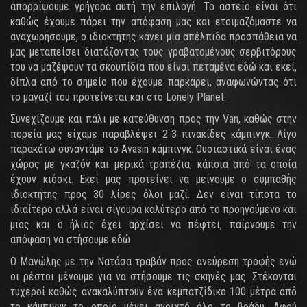
απορρίψουμε γρήγορα αυτή την επιλογή. Το αστείο είναι ότι
καθώς έχουμε πάρει την απόφασή μας και ετοιμαζόμαστε να
αναχωρήσουμε, ο ιδιοκτήτης κάνει μία απέλπιδα προσπάθεια να
μας μεταπείσει διατάζοντας τους γραβατομένους σερβιτόρους
του να μαζέψουν τα σκουπίδια που είναι πεταμένα εδώ και εκεί,
δίπλα από το σημείο που έχουμε παρκάρει, αναφωνώντας ότι
το μαγαζί του προτείνεται και στο Lonely Planet.
Συνεχίζουμε και πάλι με κατεύθυνση προς την Van, καθώς στην
πορεία μας είχαμε παραβλέψει 2-3 πινακίδες κάμπινγκ. Λίγο
παρακάτω συναντάμε το Avasin κάμπινγκ. Ουσιαστικά είναι ένας
χώρος με γκαζόν και μερικά τραπέζια, κάποια από τα οποία
έχουν κιόσκι. Εκεί μας προτείνει να μείνουμε ο συμπαθής
ιδιοκτήτης προς 30 λίρες όλοι μαζί. Δεν είναι τίποτα το
ιδιαίτερο αλλά είναι σίγουρα καλύτερο από το προηγούμενο και
μιας και ο ήλιος έχει αρχίσει να πέφτει, παίρνουμε την
απόφαση να στήσουμε εδώ.
Ο Μανώλης με την Νατάσα τραβάν προς ανεύρεση τροφής ενώ
οι ρέστοι μένουμε για να στήσουμε τις σκηνές μας. Στέκονται
τυχεροί καθώς ανακαλύπτουν ένα κεμπατζίδικο 100 μέτρα από
το κάμπινγκ το οποίο μένει ανοιχτό όλο το βράδυ. Αφού