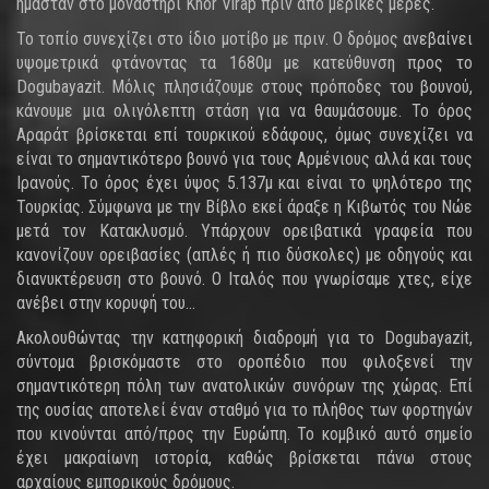
ήμασταν στο μοναστήρι Khor Virap πριν από μερικές μέρες.
Το τοπίο συνεχίζει στο ίδιο μοτίβο με πριν. Ο δρόμος ανεβαίνει
υψομετρικά φτάνοντας τα 1680μ με κατεύθυνση προς το
Dogubayazit. Μόλις πλησιάζουμε στους πρόποδες του βουνού,
κάνουμε μια ολιγόλεπτη στάση για να θαυμάσουμε. Το όρος
Αραράτ βρίσκεται επί τουρκικού εδάφους, όμως συνεχίζει να
είναι το σημαντικότερο βουνό για τους Αρμένιους αλλά και τους
Ιρανούς. Το όρος έχει ύψος 5.137μ και είναι το ψηλότερο της
Τουρκίας. Σύμφωνα με την Βίβλο εκεί άραξε η Κιβωτός του Νώε
μετά τον Κατακλυσμό. Υπάρχουν ορειβατικά γραφεία που
κανονίζουν ορειβασίες (απλές ή πιο δύσκολες) με οδηγούς και
διανυκτέρευση στο βουνό. Ο Ιταλός που γνωρίσαμε χτες, είχε
ανέβει στην κορυφή του…
Ακολουθώντας την κατηφορική διαδρομή για το Dogubayazit,
σύντομα βρισκόμαστε στο οροπέδιο που φιλοξενεί την
σημαντικότερη πόλη των ανατολικών συνόρων της χώρας. Επί
της ουσίας αποτελεί έναν σταθμό για το πλήθος των φορτηγών
που κινούνται από/προς την Ευρώπη. Το κομβικό αυτό σημείο
έχει μακραίωνη ιστορία, καθώς βρίσκεται πάνω στους
αρχαίους εμπορικούς δρόμους.