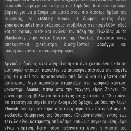
ακολουθούμε μέχρι και το ύψος της Τιφλίδας. Από εκεί τραβάμε
βόρεια για να ρίξουμε μια ματιά στον πιο διάσιμο δρόμο της
Γεωργίας, το «Military Road». Ο δρόμος αυτός έχει
χρησιμοποιηθεί από διάφορους εισβολείς στο παρελθόν -εξού
και το military road- και ενώνει την πόλη της Τιφλίδας με το
Vladikavkaz στην νότια Οσετία της Ρωσίας. Διακόσια οκτώ
απολαυστικά χιλιόμετρα, διασχίζοντας φαράγγια και
σκαρφαλώνοντας σε κορυφογραμμές...
Αρχικά ο δρόμος έχει λίγη κίνηση και ένα χαλασμένο Lada σε
μία τυφλή στροφή, παραλίγο να αποκόψει απότομα την πορεία
μας. Οι μισοί τον προσπερνούν από δεξιά και οι ρέστοι από
αριστερά… Λίγο παρακάτω σταματάμε στο γραφικό κάστρο-
μοναστήρι Ananuri, πάνω από την τεχνητή λίμνη Zhinvali. Το
μοναστήρι περιβάλλεται από τείχος και χτίστηκε το 13ο αιώνα
σε στρατηγικό σημείο στην άκρη ενός βράχου, με θέα την λίμνη
Zhinvali που σχηματίστηκε από το φράγμα στον ποταμό Aragvi. Η
εκκλησία Κοιμήσεως της Θεοτόκου (Ghvtismshobeli) εντός των
τειχών είναι κατάμεστη από κόσμο, καθώς η συγκεκριμένη μέρα
είναι γιορτινή. Κατά πάσα πιθανότητα είναι η γιορτή της