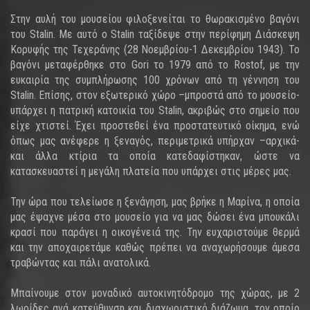
Στην αυλή του μουσείου φιλοξενείται το θωρακισμένο βαγόνι
του Stalin. Με αυτό ο Stalin ταξίδεψε στην περίφημη Διάσκεψη
Κορυφής της Τεχεράνης (28 Νοεμβρίου-1 Δεκεμβρίου 1943). Το
βαγόνι μεταφέρθηκε στο Gori το 1979 από το Rostof, με την
ευκαιρία της συμπλήρωσης 100 χρόνων από τη γέννηση του
Stalin. Επίσης, στον εξωτερικό χώρο –μπροστά από το μουσείο-
υπάρχει η πατρική κατοικία του Stalin, ακριβώς στο σημείο που
είχε χτιστεί. Έχει προστεθεί ένα προστατευτικό οίκημα, ενώ
όπως μας ανέφερε η ξεναγός, περιμετρικά υπήρχαν –αρχικά-
και άλλα κτίρια τα οποία κατεδαφίστηκαν, ώστε να
κατασκευαστεί η μεγάλη πλατεία που υπάρχει στις μέρες μας.
Την ώρα που τελείωσε η ξενάγηση, μας βρήκε η Μαρίνα, η οποία
μας έψαχνε μέσα στο μουσείο για να μας δώσει ένα μπουκάλι
κρασί που παράγει η οικογένειά της. Την ευχαριστούμε θερμά
και την αποχαιρετάμε καθώς πρέπει να αναχωρήσουμε άμεσα
τραβώντας και πάλι ανατολικά.
Μπαίνουμε στον μοναδικό αυτοκινητόδρομο της χώρας, με 2
λωρίδες ανά κατεύθυνση και διαχωριστικό διάζωμα, τον οποίο