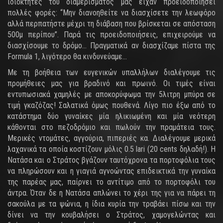
ιδιοκτήτες του διαμερίσματος μας είχαν προειδοποιήσει
πολλές φορές: “Μην διανοηθείτε να διασχίσετε την λεωφόρο
αλλά περπατήστε μέχρι τη διάβαση που βρίσκεται σε απόσταση
500μ περίπου”. Παρά τις προειδοποιήσεις, επιχειρούμε να
διασχίσουμε το δρόμο... Πραγματικά αν διασχίζαμε πίστα της
Formula 1, λιγότερο θα κινδυνεύαμε…
Με τη βοήθεια των ευγενικών υπαλλήλων διαλέγουμε τις
προμήθειες μας για βραδινό και πρωινό. Οι τιμές είναι
εντυπωσιακά χαμηλές με αποκορύφωμα την 5λιτρη μπύρα σε
τιμή γκαζόζας! Σαλατικά όμως πουθενά. Λίγο πιο έξω από το
κατάστημα δύο γυναίκες μία ηλικιωμένη και μία νεότερη
κάθονται στο πεζοδρόμιο και πωλούν την πραμάτεια τους.
Μερικές ντομάτες, αγγούρια, πιπεριές κα. Διαλέγουμε μερικά
λαχανικά τα οποία κοστίζουν μόλις 0.5 lari (20 cents δηλαδή!). Η
Νατάσα και ο Στράτος βγάζουν ταυτόχρονα τα πορτοφόλια τους
να πληρώσουν και η γιαγιά αγνοώντας επιδεικτικά την γυναίκα
της παρέας μας, παίρνει το αντίτιμο από το πορτοφόλι του
άντρα. Όταν δε η Νατάσα απλώνει το χέρι της για να πάρει τη
σακούλα με τα ψώνια, η ίδια κυρία την τραβάει πίσω και την
δίνει να την κουβαλήσει ο Στράτος, χαμογελώντας και