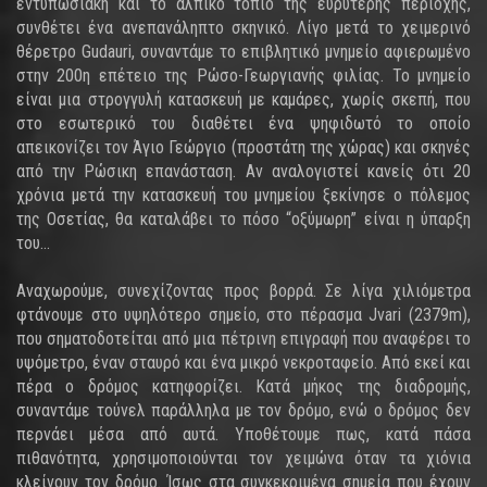
εντυπωσιακή και το αλπικό τοπίο της ευρύτερης περιοχής,
συνθέτει ένα ανεπανάληπτο σκηνικό. Λίγο μετά το χειμερινό
θέρετρο Gudauri, συναντάμε το επιβλητικό μνημείο αφιερωμένο
στην 200η επέτειο της Ρώσο-Γεωργιανής φιλίας. Το μνημείο
είναι μια στρογγυλή κατασκευή με καμάρες, χωρίς σκεπή, που
στο εσωτερικό του διαθέτει ένα ψηφιδωτό το οποίο
απεικονίζει τον Άγιο Γεώργιο (προστάτη της χώρας) και σκηνές
από την Ρώσικη επανάσταση. Αν αναλογιστεί κανείς ότι 20
χρόνια μετά την κατασκευή του μνημείου ξεκίνησε ο πόλεμος
της Οσετίας, θα καταλάβει το πόσο “οξύμωρη” είναι η ύπαρξη
του…
Αναχωρούμε, συνεχίζοντας προς βορρά. Σε λίγα χιλιόμετρα
φτάνουμε στο υψηλότερο σημείο, στο πέρασμα Jvari (2379m),
που σηματοδοτείται από μια πέτρινη επιγραφή που αναφέρει το
υψόμετρο, έναν σταυρό και ένα μικρό νεκροταφείο. Από εκεί και
πέρα ο δρόμος κατηφορίζει. Κατά μήκος της διαδρομής,
συναντάμε τούνελ παράλληλα με τον δρόμο, ενώ ο δρόμος δεν
περνάει μέσα από αυτά. Υποθέτουμε πως, κατά πάσα
πιθανότητα, χρησιμοποιούνται τον χειμώνα όταν τα χιόνια
κλείνουν τον δρόμο. Ίσως στα συγκεκριμένα σημεία που έχουν