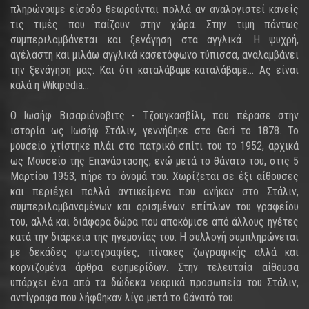
πληρώνουμε είσοδο θεωρούνται πολλά αν αναλογιστεί κανείς
τις τιμές που παίζουν στην χώρα. Στην τιμή πάντως
συμπεριλαμβάνεται και ξενάγηση στα αγγλικά. Η ψυχρή,
αγέλαστη και μιλάω αγγλικά κασετόφωνο τύπισσα, αναλαμβάνει
την ξενάγηση μας. Και ότι καταλάβαμε-καταλάβαμε… Ας είναι
καλά η Wikipedia…
Ο Ιωσήφ Βισαριόνοβιτς - Τζουγκασβίλι, που πέρασε στην
ιστορία ως Ιωσήφ Στάλιν, γεννήθηκε στο Gori το 1878. Το
μουσείο χτίστηκε πλάι στο πατρικό σπίτι του το 1952, αρχικά
ως Μουσείο της Επανάστασης, ενώ μετά το θάνατο του, στις 5
Μαρτίου 1953, πήρε το όνομά του. Χωρίζεται σε έξι αίθουσες
και περιέχει πολλά αντικείμενα που ανήκαν στο Στάλιν,
συμπεριλαμβανομένων και ορισμένων επίπλων του γραφείου
του, αλλά και διάφορα δώρα που αποκόμισε από άλλους ηγέτες
κατά την διάρκεια της ηγεμονίας του. Η συλλογή συμπληρώνεται
με δεκάδες φωτογραφίες, πίνακες ζωγραφικής αλλά και
κορνιζομένα άρθρα εφημερίδων. Στην τελευταία αίθουσα
υπάρχει ένα από τα δώδεκα νεκρικά προσωπεία του Στάλιν,
αντίγραφα που λήφθηκαν λίγο μετά το θάνατό του.