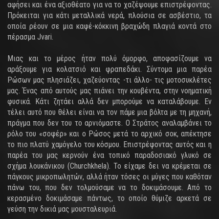
αφήσει και ένα αξιοθέατο για να το χαζέψουμε επιστρέφοντας.
Πρόκειται για κάτι μεταλλικά νερά, πλούσια σε ασβέστιο, τα
οποία ρέουν σε μια καφέ-κόκκινη βραχώδη πλαγιά κοντά στο
πέρασμα Jvari.
Μιας και το μέρος ήταν πολύ όμορφο, αποφασίζουμε να
αράξουμε για κολατσιό και φραπεδάκι. Σύντομα μια παρέα
Ρώσων μας πλησιάζει, χαζεύοντας -τι άλλο- τις μοτοσυκλέτες
μας. Ένας από αυτούς μας πιάνει την κουβέντα, στην νοηματική
φυσικά. Κάτι ζητάει αλλά δεν μπορούμε να καταλάβουμε. Εν
τέλει αυτό που θέλει είναι να τον πάμε μια βόλτα με τη μηχανή,
πράγμα που δεν του το αρνιόμαστε. Ο Στράτος αναλαμβάνει το
ρόλο του «σοφέρ» και ο Ρώσος μετά το αρχικό σοκ, απέκτησε
το πιο πλατύ χαμόγελο του κόσμου. Επιστρέφοντας αυτός και η
παρέα του μας κερνούν ένα τοπικό παραδοσιακό γλυκό σε
σχήμα λουκάνικου (Churchkhela). Το είχαμε δει να κρέμεται σε
πάγκους μικροπωλητών, αλλά ήταν τόσες οι μύγες που καθόταν
πάνω του, που δεν τολμούσαμε να το δοκιμάσουμε. Από το
κερασμένο δοκιμάσαμε πάντως, το οποίο θύμιζε αρκετά σε
γεύση την δικιά μας μουσταλευριά.