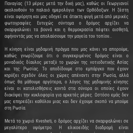
Παναγίας (13 μέρες μετά την δική μας), καθώς οι Γεωργιανοί
ακολουθούν το παλαιό ημερολόγιο των Ορθόδοξων. Η ζέστη
είναι αφόρητη και μας οδηγεί σε άτακτη φυγή μετά από μερικές
φωτογραφίες. Ευτυχώς σύντομα ο δρόμος αρχίζει να
σκαρφαλώνει τα βουνά και η θερμοκρασία πέφτει αισθητά,
αφήνοντάς μας να απολαύσουμε την μαγεία του τοπίου...
Η κίνηση είναι μηδαμινή πράγμα που μας κάνει να απορούμε,
καθώς γνωρίζουμε ότι ο συγκεκριμένος δρόμος είναι ο
μοναδικός δίαυλος μεταξύ το χωρών της νοτιοδυτικής Ασίας
και της Ρωσίας. Το αποδίδουμε στο εμπάργκο που έχουν
κηρύξει σχεδόν όλες οι χώρες απέναντι στην Ρωσία, αλλά
όπως θα μάθουμε αργότερα, ο λόγος της μηδαμινής κίνησης
είναι οι κατολισθήσεις κοντά στα σύνορα οι οποίες έχουν
διακόψει την κυκλοφορία για αρκετές μέρες. Ωστόσο εμάς δεν
μας επηρεάζει καθόλου μιας και δεν έχουμε σκοπό να μπούμε
στη Ρωσία.
Μετά το χωριό Kvesheti, ο δρόμος αρχίζει να σκαρφαλώνει σε
μεγαλύτερο υψόμετρο. Η ελικοειδής διαδρομή είναι