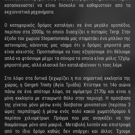
κατασκευαστεί να είναι δύσκολο να καθαριστούν από τα
εκχιονιστικά μηχανήματα.
Ο κατηφορικός δρόμος καταλήγει σε ένα μεγάλο οροπέδιο,
περίπου στα 2000μ, το οποίο διασχίζει ο ποταμός Tergi. Στην
έξοδο του χωριού Stepantsminda μας σταματάει ένα μπλόκο της
αστυνομίας, κάνοντας μας νόημα ότι ο δρόμος μπροστά μας
είναι κλειστός. Προσπαθούμε να τους εξηγήσουμε ότι θέλουμε
απλά να φτάσουμε μέχρι τα σύνορα τα οποία είναι μόλις 12χλμ.
μπροστά μας, αλλά κλασικά δεν καταλαβαίνουν τι τους λέμε.
Στο λόφο στα δυτικά ξεχωρίζει η πιο σημαντική εκκλησία της
χώρας, η Gergeti Trinity (Αγία Τριάδα). Χτίστηκε το 14ο αιώνα
πάνω σε ένα απότομο λόφο, σε υψόμετρο 2170μ και είναι η
μόνη εκκλησία με σταυρωτό θόλο στην περιοχή. Η πρόσβαση
της γίνεται μόνο μέσω ενός δύσβατου μονοπατιού (περίπου 3
ώρες περπάτημα) ή μέσω ενός πολύ κακού χωματόδρομου 6
περίπου χιλιομέτρων. Πράγμα που μας αναγκάζει να την
θαυμάσουμε μόνο από μακριά… Μεταβολή λοιπόν και επιστροφή
από το ίδιο δρόμο καθώς δεν υπάρχει και άλλος. Έχουμε