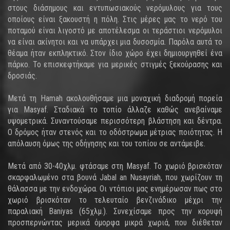
στους διάσημους και εντυπωσιακούς νερόμυλους για τους
οποίους είναι ξακουστή η πόλη. Στις μέρες μας το νερό του
ποταμού είναι λιγοστό με αποτέλεσμα οι τεράστιοι νερόμυλοι
να είναι ακίνητοι και να υπάρχει μια δυσοσμία. Παρόλα αυτά το
θέαμα ήταν εκπληκτικό. Στον ίδιο χώρο έχει δημιουργηθεί ένα
πάρκο. Το επισκεφτήκαμε για μερικές στιγμές ξεκούρασης και
δροσιάς.
Μετά τη Hamah ακολουθήσαμε μια μοναχική διαδρομή πορεία
για Masyaf. Σταδιακά το τοπίο άλλαζε καθώς ανεβαίναμε
υψομετρικά. Συναντούσαμε περισσότερη βλάστηση και δέντρα.
Ο δρόμος ήταν στενός και το οδόστρωμα μέτριας ποιότητας. Η
απόλαυση όμως της οδήγησης και του τοπίου σε αντάμειβε.
Μετά από 30-40χλμ. φτάσαμε στη Masyaf. Το χωριό βρισκόταν
σκαρφαλωμένο στα βουνά Jabal an Nusayriah, που χωρίζουν τη
θάλασσα με την ενδοχώρα. Οι ντόπιοι μας ενημέρωσαν πως στο
χωριό βρισκόταν το τελευταίο βενζινάδικο μέχρι την
παραλιακή Baniyas (65χλμ.). Συνεχίσαμε προς την κορυφή
προσπερνώντας μερικά όμορφα μικρά χωριά, που διέθεταν