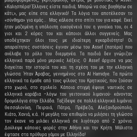
«Καλησπέρα! Έλληνες είστε παιδιά; Μπορώ να σας βοηθήσω σε
κάτι;», μας είπε στα ελληνικά! Τα λόγια του αποτέλεσαν το
«σύνθημα» για εμάς... Μας κάλεσε στο σπίτι του για καφέ. Εκεί
ήταν μαζεμένη η υπόλοιπη οικογένειά του: η γυναίκα του, οι 4
γιοι και 2 κόρες του και κάποιοι άλλοι συγγενείς. Μας
υποδέχτηκαν όλοι τους με ιδιαίτερη εγκαρδιότητα! Οι
απαραίτητες συστάσεις έγιναν μέσω του Assef (πατέρα) που
ανέλαβε το ρόλο του διερμηνέα. Τα παιδιά δεν γνώριζαν
ελληνικά παρά μόνο μερικές λέξεις. Ο Assef άρχισε να μας
διηγείται την ιστορία του και τη σχέση του με την ελληνική
γλώσσα: Ήταν Άραβας, γεννημένος στο Al Hamidye. Τα πρώτα
ελληνικά τα έμαθε από τους φίλους του Κρητικούς, που ζούσαν
στο χωριό, στο σχολείο. Κάποια στιγμή έφυγε ναυτικός σε
ελληνικά καράβια –λόγω του γειτονικού λιμανιού- κάνοντας
δρομολόγια στην Ελλάδα. Ταξίδεψε σε πολλά ελληνικά λιμάνια:
Θεσσαλονίκη, Πειραιά, Πάτρα, Πρέβεζα, Αλεξανδρούπολη,
Κιάτο, Χανιά, κ.ά.. Η μεγάλη του επιθυμία να μιλήσει τη γλώσσα
τον έκανε να μιλάει ελληνικά σε λιγότερο από 2 χρόνια.
Δούλεψε κάποιες φορές στην Αθήνα και την Κρήτη. Μάλιστα
έφτασε στα πρόθυρα γάμου με Ελληνίδα!