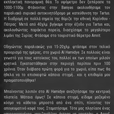
εκπληκτική πανοραμική θέα. Το υψόμετρο δεν ξεπέρασε τα
1000-1100μ. Φτάνοντας στην Baniyas ακολουθήσαμε τον
παραλιακό συριακό αυτοκινητόδρομο με κατεύθυνση την Tartus.
Η διαδρομή σε πολλά σημεία της θύμιζε την εθνική Κορίνθου -
Πάτρας. Μετά από 40χλμ. βγήκαμε στην έξοδο για Tartus και,
ακολουθώντας παράκτια πορεία, διασχίσαμε το μεγαλύτερο
λιμάνι της Συρίας. Φτάσαμε στο τουριστικό θέρετρο Amrit.
Οδηγώντας παραλιακώς για 15-20χλμ. φτάσαμε στον τελικό
προορισμό της ημέρας, στο χωριό Al Hamidye. Σε πολλούς είναι
γνωστό για τους κατοίκους του, πολλοί εκ των οποίων μιλούν
κρητικά. Εγκαταστάθηκαν στην περιοχή περίπου πριν 100
χρόνια. Όταν διάβασα πρώτη φορά για το χωριό, είπα πως θα
ήθελα να το επισκεφτώ κάποια στιγμή... και η επιθυμία μου
πραγματοποιήθηκε!
Μπαίνοντας λοιπόν στο Al Hamidye αναζητήσαμε την κεντρική
πλατεία. Μάταια όμως! Σε κάποια στιγμή, είδαμε μαζεμένο
κόσμο να κάθεται μπροστά από ένα σπίτι, πίνοντας τον
απογευματινό καφέ τους. Σταματήσαμε. Τότε μας πλησίασε ένας
μαυροφορεμένος, γκριζομάλλης άντρας με μουστάκι, ο Assef.