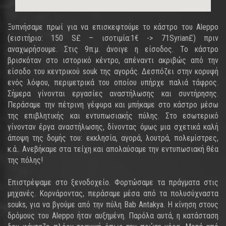
Ξυπνήσαμε πρωί για να επισκεφτούμε το κάστρο του Aleppo
(εισιτήριο: 150 S£ – ισοτιμία:1€ -> 71Syrian£) πριν
αναχωρήσουμε. Στις 9π.μ. άνοιγε η είσοδος. Το κάστρο
βρισκόταν στο ιστορικό κέντρο, απέναντι ακριβώς από την
είσοδο του κεντρικού souk της αγοράς. Δεσπόζει στην κορυφή
ενός λόφου, περιμετρικά του οποίου υπήρχε παλιά τάφρος.
Σήμερα γίνονται εργασίες αναστήλωσης και συντήρησης.
Περάσαμε την πέτρινη γέφυρα και μπήκαμε στο κάστρο μέσω
της επιβλητικής και εντυπωσιακής πύλης. Στο εσωτερικό
γίνονταν έργα αναστήλωσης, δίνοντας όμως μια σχετικά καλή
άποψη της δομής του: εκκλησία, αγορά, λουτρά, πολεμίστρες,
κ.ά.. Ανεβήκαμε στα τείχη και απολαύσαμε την εντυπωσιακή θέα
της πόλης!
Επιστρέψαμε στο ξενοδοχείο. Φορτώσαμε τα πράγματα στις
μηχανές. Κορνάροντας, περάσαμε μέσα από τα πολυσύχναστα
souks, για να βγούμε από την πύλη Bab Antakya. Η κίνηση στους
δρόμους του Aleppo ήταν αυξημένη. Παρόλα αυτά, η κατάσταση