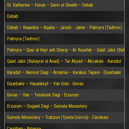
St. Katherina – Feiran – Sarm el Sheikh – Dahab
Dahab
Dahab – Nuweiba – Aqaba – Jarash - Jaber - Palmyra (Tadmor)
Palmyra (Tadmor)
Palmyra – Qasr al Hayr ash Sharqi – Ar Rusafah – Qalat Jabir (Buhay
Qalat Jabir (Buhayrat al Asad) – Tar Abyad – Akcakale - Karadut
Karadut – Nemrut Dagi – Arsamia – Karakus Tapesi - Diyarbakir
Diyarbakir – Hasankeyf – Van Golu - Gevas
Gevas – Van – Tendurek Dagi - Erzurum
Erzurum – Soganli Dagi – Sumela Monastery
Sumela Monastery – Trabzon (Τραπεζούντα) - Carsibasi
Carsibasi - Amasya