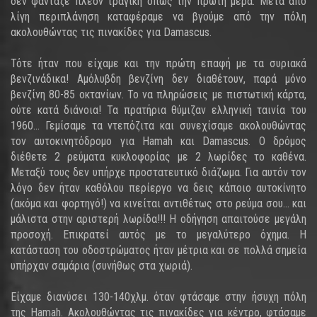
δεν φάνταζε πλέον τραγική όπως την πρώτη μέρα. Μετά από
λίγη περιπλάνηση καταφέραμε να βγούμε από την πόλη
ακολουθώντας τις πινακίδες για Damascus.
Τότε ήταν που είχαμε και την πρώτη επαφή με τα συριακά
βενζινάδικα! Αμόλυβδη βενζίνη δεν διαθέτουν, παρά μόνο
βενζίνη 80-85 οκτανίων. Το να πληρώσεις με πιστωτική κάρτα,
ούτε κατά διάνοια! Τα πρατήρια θύμιζαν ελληνική ταινία του
1960... Γεμίσαμε τα ντεπόζιτα και συνεχίσαμε ακολουθώντας
τον αυτοκινητόδρομο για Hamah και Damascus. Ο δρόμος
διέθετε 2 ρεύματα κυκλοφορίας με 2 λωρίδες το καθένα.
Μεταξύ τους δεν υπήρχε προστατευτικό διάζωμα. Για αυτόν τον
λόγο δεν ήταν καθόλου περίεργο να δεις κάποιο αυτοκίνητο
(ακόμα και φορτηγό!) να κινείται αντιθέτως στο ρεύμα σου... και
μάλιστα στην αριστερή λωρίδα!!! Η οδήγηση απαιτούσε μεγάλη
προσοχή. Επικρατεί αυτός με το μεγαλύτερο όχημα. Η
κατάσταση του οδοστρώματος ήταν μέτρια και σε πολλά σημεία
υπήρχαν σαμάρια (συνήθως στα χωριά).
Είχαμε διανύσει 130-140χλμ. όταν φτάσαμε στην ήσυχη πόλη
της Hamah. Ακολουθώντας τις πινακίδες για κέντρο, φτάσαμε