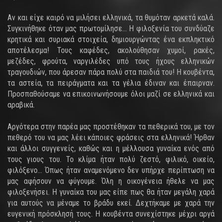
Αν και είχε καιρό να μιλήσει ελληνικά, τα θυμόταν αρκετά καλά.
Συγκινήθηκε όταν μας πρωτομίλησε... Η φιλοξενία του συνδύαζε
κρητικά και συριακά στοιχεία, δημιουργώντας ένα εκπληκτικό
αποτέλεσμα! Τους καφέδες, ακολούθησαν χυμοί, ρακές,
μεζέδες, φρούτα, ναργιλέδες υπό τους ήχους ελληνικών
τραγουδιών, που άρεσαν πάρα πολύ στα παιδιά του! Η κουβέντα,
τα αστεία, τα πειράγματα και τα γέλια έδιναν και έπαιρναν.
Προσπαθούσαμε να επικοινωνήσουμε όλοι μαζί σε ελληνικά και
αραβικά.
Αργότερα στην παρέα μας προστέθηκαν τα πεθερικά του, με τον
πεθερό του να μας λέει κάποιες φράσεις στα ελληνικά! Ήρθαν
και άλλοι συγγενείς, καθώς και η μέλλουσα γυναίκα ενός από
τους γιους του. Το κλίμα ήταν πολύ ζεστό, φιλικό, οικείο,
φιλόξενο... Όπως ήταν αναμενόμενο δεν υπήρχε περίπτωση να
μας αφήσουν να φύγουμε. Όλη η οικογένεια ήθελε να μας
φιλοξενήσει. Η γυναίκα του μας είπε πως θα ήταν μεγάλη χαρά
για αυτούς να μέναμε το βράδυ εκεί. Δεχτήκαμε με χαρά την
ευγενική πρόσκλησή τους. Η κουβέντα συνεχίστηκε μέχρι αργά