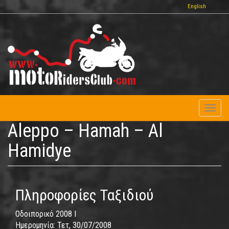
Παράκαμψη
English
προς
το
κυρίως
περιεχόμενο
Toggl
naviga
Aleppo – Hamah – Al
Hamidye
Πληροφορίες Ταξιδιού
Οδοιπορικό 2008 I
Ημερομηνία:
Τετ, 30/07/2008