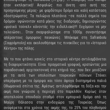
ήταν εκπληκτική! Ασφαλώς πιο άνετη -από αυτή της
προηγούμενης μέρας- με φαρδύτερο δρόμο και καλή κατάσταση
οδοστρώματος. Τα πελώρια πλατάνια –σε πολλά σημεία του
δρόμου- υψώνονταν κατά μήκος της διαδρομής, δημιουργώντας
«φυσικά τούνελ» κάνοντάς την ειδυλλιακή!!! Ευχόμουν να μην
τελειώσει... Όταν σκαρφαλώσαμε στα 1000μ. συναντήσαμε
απέραντους όμορφους πευκώνες. Μπήκαμε στη Safranbolu
(Σαφράμπολη) και ακολουθήσαμε τις πινακίδες για το «Ιστορικό
Κέντρο» της πόλης.
Με το που φτάνει κανείς στο ιστορικό κέντρο αντιλαμβάνεται
τη διαφορετικότητα. Είναι πραγματικά γραφική, κρατώντας μια
παραδοσιακή αρχιτεκτονική στα κτήριά της, που δεν μοιάζουν
με τα αυτά των υπολοίπων τουρκικών πόλεων. Στέκει
υπερήφανη με τα όμορφα και τόσο άψογα διατηρημένα παλιά
Οθωμανικά σπίτια της. Αμέσως αντιληφθήκαμε τη δόξα και την
ακμή που γνώρισε η περιοχή στο παρελθόν. Κυρίως όταν
αποτελούσε σπουδαίο σταθμό στον εμπορικό δρόμο από τη
Μαύρη Θάλασσα στην ενδοχώρα της Τουρκίας. Όπως
αναφέρεται στα χρόνια της ακμής της, το 25% του πληθυσμού