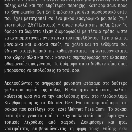
πόλης αλλά και της ευρύτερης περιοχής. Κατηφορίσαμε προς
το Kaymakamlar Geri Evi. Επρόκειτο για ένα παραδοσιακό σπίτι
που έχει μετατραπεί σε ένα μικρό λαογραφικό μουσείο (τιμή
εισιτηρίου: 2,5YTL/άτομο) – όπως πολλά στην πόλη. Στον 1ο
όροφο τα δωμάτια είχαν διαμορφωθεί με τέτοιο τρόπο, ώστε
να αναπαριστάνουν αντίστοιχα του παρελθόντος. Τα έπιπλα, τα
μαγειρικά και οικιακά σκεύη, τα χαλιά και τα ενδύματα σου
έδιναν στοιχεία από την καθημερινότητα, τη λειτουργικότητα
του χώρου αλλά και τους κανόνες συμπεριφοράς της κλασικής
οθωμανικής οικογένειας. Το διώροφο σπίτι διέθετε κήπο όπου
μπορούσες να απολαύσεις το τσάι σου.
Ακολουθώντας το ανηφορικό μονοπάτι φτάσαμε στο δεύτερο
ψηλότερο σημείο της πόλης. Η θέα ήταν απίστευτη, αλλά η
καλύτερη ώρα για να την απολαύσεις ήταν στο ηλιοβασίλεμα.
Κινηθήκαμε προς το Kileciler Gezi Evi και περπατήσαμε στο
σοκάκι που κατέληγε στο Izzet Mehmet Pasa Camii. Το σοκάκι
αυτό ήταν γνωστό από τα ζαχαροπλαστεία που έφτιαχναν
τοπικές λιχουδιές από σαφράν. Δοκιμάσαμε και ήταν
νοστιμότατα, επιβεβαιώνοντας τη φήμη τους! Επίσης εκεί