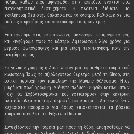
πόλης, καθώς είχε αφιερωθεί στην καμπάνια ενάντια στα
αυτοκινητιστικά δυστυχήματα. Η πλατεία διέθετε μια
εκπληκτική θέα στην θάλασσα και το κάστρο. Καθίσαμε σε μια
από τις καφετέριες και απολαύσαμε το πρωινό μας.
Επιστρέψαμε στις μοτοσικλέτες, μαζέψαμε τα πράγματά μας
και κινηθήκαμε προς το κάστρο. Αφιερώσαμε λίγο χρόνο για
μερικές φωτογραφίες και μια μικρή περιπλάνηση, πριν την
αναχώρησή μας.
Σε γενικές γραμμές η Amasra ήταν μια συμπαθητική τουριστική
κωμόπολη. Ίσως το αξιολογότερο θέρετρο, μετά τη Sinop, στη
δυτική περιοχή των παραλίων της Μαύρης Θάλασσας. Ήταν
μικρή και πολύ γραφική. Διέθετε πλήθος φθηνών καταλυμάτων
–όχι τα Σαββατοκύριακα- και εστιατορίων στην κεντρική
πλατεία αλλά και στην περιοχή του κάστρου. Αποτελεί έναν
ευχάριστο προορισμό για όσους επισκέπτονται τα βόρεια
τουρκικά παράλια, του Εύξεινου Πόντου.
Συνεχίζοντας την πορεία μας προς τη δύση, αποφασίσαμε να
επισκεφτούμε τη Safranbolu (97χλμ.). Η διαδρομή που κάναμε