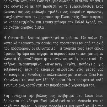
βρισκόταν κάτω από έναν πελώριο αιωνόβιο πλάτανο. Μπήκαμε
στο εσωτερικό με την πρόθεση να το εξερευνήσουμε. Ένας
ηλικιωμένος μας επίπληξε –μάλλον μας «έκραξε»- προφανώς
ενοχλημένος από την παρουσία της Πλουμιστής. Τους αφήσαμε
να «προσευχηθούν» και επισκεφτήκαμε την Παλιά Αγορά, που
βρισκόταν ακριβώς δίπλα.
Η Yemeniciller Arastasi χρονολογείται από τον 17ο αιώνα. Το
κεντρικό πλακόστρωτο σοκάκι της προστατεύεται από τη σκιά
που προσφέρουν οι κληματαριές. Τα τσαμπιά τους ήταν ακόμα
άγουρα. Την ώρα που πήγαμε, τα περισσότερα καταστήματα ήταν
κλειστά. Οι μαγαζάτορες ήταν ευγενικοί και όχι πιεστικοί. Το
πλήρως ανακαινισμένο kervansaray (=χάνι, πανδοχείο για
ταξιδιώτες) ήταν το επόμενο αξιοθέατο. Στις μέρες μας
λειτουργεί ως ξενοδοχείο πολυτελείας με το όνομα Cinci Han.
Χρονολογείται από τον 18°-19° αιώνα. Ήταν πραγματικά πολύ
εντυπωσιακό, κρατώντας τον παραδοσιακό χαρακτήρα του.
Στη συνέχεια της βόλτας μας ανεβήκαμε στο λόφο όπου
βρίσκεται το κάστρο. Εκεί φιλοξενείται το Μουσείο και το
ρολόι της πόλης. Το μέρος προσέφερε μια μοναδική θέα της