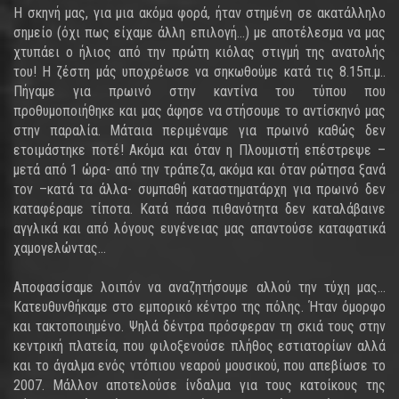
Η σκηνή μας, για μια ακόμα φορά, ήταν στημένη σε ακατάλληλο
σημείο (όχι πως είχαμε άλλη επιλογή...) με αποτέλεσμα να μας
χτυπάει ο ήλιος από την πρώτη κιόλας στιγμή της ανατολής
του! Η ζέστη μάς υποχρέωσε να σηκωθούμε κατά τις 8.15π.μ..
Πήγαμε για πρωινό στην καντίνα του τύπου που
προθυμοποιήθηκε και μας άφησε να στήσουμε το αντίσκηνό μας
στην παραλία. Μάταια περιμέναμε για πρωινό καθώς δεν
ετοιμάστηκε ποτέ! Ακόμα και όταν η Πλουμιστή επέστρεψε –
μετά από 1 ώρα- από την τράπεζα, ακόμα και όταν ρώτησα ξανά
τον –κατά τα άλλα- συμπαθή καταστηματάρχη για πρωινό δεν
καταφέραμε τίποτα. Κατά πάσα πιθανότητα δεν καταλάβαινε
αγγλικά και από λόγους ευγένειας μας απαντούσε καταφατικά
χαμογελώντας...
Αποφασίσαμε λοιπόν να αναζητήσουμε αλλού την τύχη μας...
Κατευθυνθήκαμε στο εμπορικό κέντρο της πόλης. Ήταν όμορφο
και τακτοποιημένο. Ψηλά δέντρα πρόσφεραν τη σκιά τους στην
κεντρική πλατεία, που φιλοξενούσε πλήθος εστιατορίων αλλά
και το άγαλμα ενός ντόπιου νεαρού μουσικού, που απεβίωσε το
2007. Μάλλον αποτελούσε ίνδαλμα για τους κατοίκους της