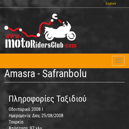
Παράκαμψη
English
προς
το
κυρίως
περιεχόμενο
Toggl
naviga
Amasra - Safranbolu
Πληροφορίες Ταξιδιού
Οδοιπορικό 2008 I
Ημερομηνία:
Δευ, 25/08/2008
Τουρκία
Απόσταση:
97 χλμ.