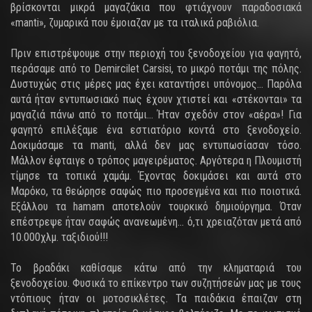
βρίσκονται μικρά μαγαζάκια που φτιάχνουν παραδοσιακά
«manti», ζυμαρικά που έμοιαζαν με τα ιταλικά ραβιόλια.
Πριν επιστρέψουμε στην περιοχή του ξενοδοχείου για φαγητό,
περάσαμε από το Demircilet Carsisi, το μικρό ποτάμι της πόλης.
Δυστυχώς στις μέρες μας έχει καταντήσει υπόνομος... Παρόλα
αυτά ήταν εντυπωσιακό πως έχουν χτιστεί και «στέκονται» τα
μαγαζιά πάνω από το ποτάμι... Ήταν σχεδόν στον «αέρα»! Για
φαγητό επιλέξαμε ένα εστιατόριο κοντά στο ξενοδοχείο.
Δοκιμάσαμε τα manti, αλλά δεν μας εντυπωσίασαν τόσο.
Μάλλον έφταιγε ο τρόπος μαγειρέματος. Αργότερα η Πλουμιστή
τίμησε τα τοπικά χαμάμ. Έχοντας δοκιμάσει και αυτά στο
Μαρόκο, τα θεώρησε σαφώς πιο προσεγμένα και πιο ποιοτικά.
Εξάλλου τα hamam αποτελούν τουρκικό δημιούργημα. Όταν
επέστρεψε ήταν σαφώς ανανεωμένη... ό,τι χρειαζόταν μετά από
10.000χλμ. ταξιδιού!!!
Το βραδάκι καθίσαμε κάτω από την κληματαριά του
ξενοδοχείου. Φυσικά το επίκεντρο των συζητήσεών μας με τους
ντόπιους ήταν οι μοτοσικλέτες. Τα παιδάκια έπαιζαν στη