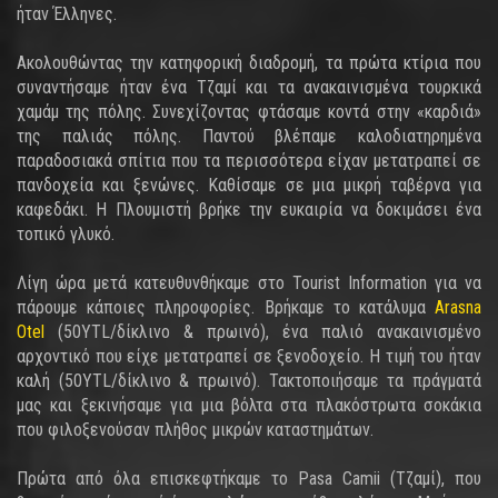
ήταν Έλληνες.
Ακολουθώντας την κατηφορική διαδρομή, τα πρώτα κτίρια που
συναντήσαμε ήταν ένα Τζαμί και τα ανακαινισμένα τουρκικά
χαμάμ της πόλης. Συνεχίζοντας φτάσαμε κοντά στην «καρδιά»
της παλιάς πόλης. Παντού βλέπαμε καλοδιατηρημένα
παραδοσιακά σπίτια που τα περισσότερα είχαν μετατραπεί σε
πανδοχεία και ξενώνες. Καθίσαμε σε μια μικρή ταβέρνα για
καφεδάκι. Η Πλουμιστή βρήκε την ευκαιρία να δοκιμάσει ένα
τοπικό γλυκό.
Λίγη ώρα μετά κατευθυνθήκαμε στο Tourist Information για να
πάρουμε κάποιες πληροφορίες. Βρήκαμε το κατάλυμα
Arasna
Otel
(50YTL/δίκλινο & πρωινό), ένα παλιό ανακαινισμένο
αρχοντικό που είχε μετατραπεί σε ξενοδοχείο. Η τιμή του ήταν
καλή (50YTL/δίκλινο & πρωινό). Τακτοποιήσαμε τα πράγματά
μας και ξεκινήσαμε για μια βόλτα στα πλακόστρωτα σοκάκια
που φιλοξενούσαν πλήθος μικρών καταστημάτων.
Πρώτα από όλα επισκεφτήκαμε το Pasa Camii (Τζαμί), που