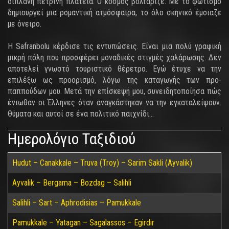
διπλανή πέτρινη πλατεία. Ο κόσμος βολτάριζε. Με το φωτισμό
δημιουργεί μια ρομαντική ατμόσφαιρα, το όλο σκηνικό έμοιαζε
με όνειρο.
Η Safranbolu κέρδισε τις εντυπώσεις. Είναι μια πολύ γραφική
μικρή πόλη που προσφέρει μοναδικές στιγμές χαλάρωσης. Δεν
αποτελεί γνωστό τουριστικό θέρετρο. Εγώ έτυχε να την
επιλέξω ως προορισμό, λόγω της καταγωγής των προ-
παππούδων μου. Μετά την επίσκεψή μου, συνειδητοποίησα πώς
ένιωθαν οι Έλληνες όταν αναγκάστηκαν να την εγκαταλείψουν.
Θύματα και αυτοί σε ένα πολιτικό παιχνίδι...
Ημερολόγιο Ταξιδιού
Hudut – Canakkale – Truva (Troy) – Sarim Sakli (Ayvalik)
Ayvalik – Bergama – Bozdag – Salihli
Salihli – Sart – Aphrodisias – Pamukkale
Pamukkale – Yatagan – Sagalassos – Egirdir