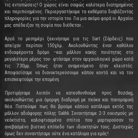
τις εντυπώσεις! Ο χώρος είναι σαφώς καλύτερα διατηρημένος
και περιποιημένος. Περιεργαστήκαμε τα εκθέματα διαβάζοντας
πληροφορίες για την ιστορία του. Για μια ακόμα φορά οι Αρχαίοι
μας απέδειξαν τη σοφία που διέθεταν...
Αργά το μεσημέρι ξεκινήσαμε για τις Sart (Σάρδεις) που
απείχαν περίπου 150χλμ.. Ακολουθώντας έναν καθόλου
ενδιαφέροντα δρόμο –και μάλλον κακής ποιότητας στο
μεγαλύτερο μέρος του- φτάσαμε στον αρχαιολογικό χώρο κατά
τις 7.30μμ.. Όπως ήταν αναμενόμενο ήταν κλειστός.
Αποφασίσαμε να διανυκτερεύσουμε κάπου κοντά και να τον
επισκεφτούμε την επομένη.
Προτιμήσαμε λοιπόν να κατευθυνθούμε προς Bozdag,
ακολουθώντας μια όμορφη διαδρομή με πεύκα και πανοραμική
θέα. Πιστεύαμε πως θα βρούμε κάποιο κατάλυμα εκτός της
μάλλον αδιάφορης πόλης Salihli. Συναντήσαμε 2-3 οικισμούς με
νεόκτιστα, καλοφτιαγμένα σπίτια που μαρτυρούσαν το
ανεβασμένο βιοτικό επίπεδο των ιδιοκτητών τους. Δυστυχώς
όμως δεν συναντήσαμε ούτε ένα κατάλυμα για εμάς!