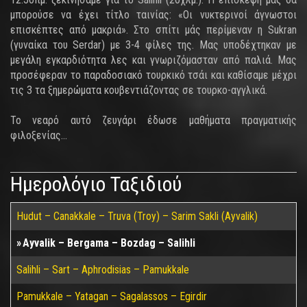
μπορούσε να έχει τίτλο ταινίας: «Οι νυκτερινοί άγνωστοι
επισκέπτες από μακριά». Στο σπίτι μάς περίμεναν η Sukran
(γυναίκα του Serdar) με 3-4 φίλες της. Μας υποδέχτηκαν με
μεγάλη εγκαρδιότητα λες και γνωριζόμασταν από παλιά. Μας
προσέφεραν το παραδοσιακό τουρκικό τσάι και καθίσαμε μέχρι
τις 3 τα ξημερώματα κουβεντιάζοντας σε τουρκο-αγγλικά.
Το νεαρό αυτό ζευγάρι έδωσε μαθήματα πραγματικής
φιλοξενίας...
Ημερολόγιο Ταξιδιού
Hudut – Canakkale – Truva (Troy) – Sarim Sakli (Ayvalik)
Ayvalik – Bergama – Bozdag – Salihli
Salihli – Sart – Aphrodisias – Pamukkale
Pamukkale – Yatagan – Sagalassos – Egirdir