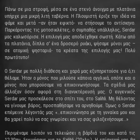
Πάνω σε μια στροφή, μέσα σε ένα στενό άνοιγμα με πλατάνια
υπήρχε μια μικρή λιτή ταβέρνα. Η Πλουμιστή έριξε την ιδέα να
φάμε και μετά –αν ήταν εφικτό- να στήσουμε το αντίσκηνο.
Παρκάροντας τις μοτοσικλέτες, ο συμπαθής υπάλληλος, Serdar
μας καλωσόρισε. Η επιλογή μας αποδείχθηκε σωστή. Κάτω από
τα πλατάνια, δίπλα σ' ένα δροσερό ρυάκι, ψήσαμε μόνοι μας –
σε ατομική ψησταριά- τα κρέατα της επιλογής μας! Πολύ
πρωτότυπο!
Ο Serdar με πολλή διάθεση και χαρά μας εξυπηρετούσε για ό,τι
θέλαμε. Ήταν ο μόνος που μιλούσε κάποια αγγλικά, οπότε και ο
μόνος που μπορούσαμε να επικοινωνήσουμε. Τα σχέδιά μας
άλλαξαν όσον αφορά στη διανυκτέρευσή μας. Ο ευγενικός
Serdar μας προσκάλεσε στο σπίτι του, στο Salihli. Μη θέλοντας
να γίνουμε βάρος, προσπαθήσαμε να αρνηθούμε. Όμως ο Serdar
επέμεινε λέγοντάς μας «...επικοινώνησα με τη γυναίκα μου και
θα χαρεί πολύ να σας γνωρίσει και να σας φιλοξενήσουμε...»
Περιμέναμε λοιπόν να τελειώσει η βάρδιά του και κατά τις
12.30πμ. ξεκινήσαμε για το Salihli (20χλμ.). Η επίσκεψή μας θα