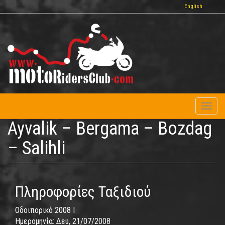
Παράκαμψη
English
προς
το
κυρίως
περιεχόμενο
Toggl
naviga
Ayvalik – Bergama – Bozdag
– Salihli
Πληροφορίες Ταξιδιού
Οδοιπορικό 2008 I
Ημερομηνία:
Δευ, 21/07/2008