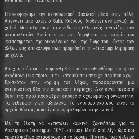
Ακρόπολη και το Ασκληπιείο.
Επισκεφτήκαμε την εντυπωσιακή Βασιλική μέσα στην πόλη.
Απέναντι από αυτήν ο Sahli, Κούρδος, διαθέτει ένα μαγαζί με
χαλιά. Μας πλησίασε όταν είδε τις ελληνικές πινακίδες των
μοτοσικλετών. Καθίσαμε και μας διηγήθηκε την ιστορία του
καταστήματος, της οικογένειάς του, της ζωής του... Εκτός των
άλλων μας αποκάλυψε πως προμηθεύει τη «διάσημη» Μιραράκη
με χαλιά.
Αποχαιρετήσαμε το συμπαθή Sahli και κατευθυνθήκαμε προς την
Ακρόπολη (εισιτήριο: 10YTL/άτομο) που απείχε περίπου 5χλμ..
Βρισκόταν στην κορυφή του λόφου, προσφέροντας μια
εντυπωσιακή θέα της ευρύτερης περιοχής. Δεν είναι τυχαία η
θέση της, αφού προσφέρει σπουδαία οχυρωματική δυνατότητα.
Τα εκθέματα είναι αξιόλογα. Το εντυπωσιακότερο είναι το
αρχαίο θέατρο, που είναι σκαρφαλωμένο στην πλαγιά.
Με τη ζέστη να «χτυπάει» κόκκινο, ξεκινήσαμε για το
Ασκληπιείο (εισιτήριο: 10YTL/άτομο). Μετά από λίγη ώρα και
αρκετό ψάξιμο καταφέραμε να το βρούμε. Πιστεύω πως έκλεψε