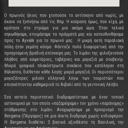
Ο πρωινός ήλιος που χτυπούσε το αντίσκηνο από νωρίς, με
έκανε να ξυπνήσω από τις 8πμ. Η κούραση όμως, που είχα, με
κράτησε στο στρώμα για μια ακόμα ώρα. Όταν τελικά
σηκωθήκαμε, ετοιμάσαμε τα πράγματά μας και κατευθυνθήκαμε
προς το Ayvalik για το πρωινό μας. Η μικρή αυτή παραλιακή
πόλη ήταν γεμάτη κόσμο. Φάνταζε πολύ διαφορετική από την
προηγούμενη βραδινή επίσκεψη μας. Το λιμάνι της φιλοξενούσε
πλήθος από καφετέριες, ταβέρνες και μαγαζιά με σουβενίρ.
Μικρά γραφικά πλακόστρωτα σοκάκια που κατέληγαν στη
θάλασσα, διέθεταν κάθε λογής μικρά μαγαζιά. Οι περισσότεροι
μαγαζάτορες μιλούν ελληνικά λόγω των τουριστών που
επισκέπτονται καθημερινά το Αιβαλί από τη γειτονική Λέσβο.
Ένα αστείο περιστατικό διαδραματίστηκε με έναν τοπικό
αστυνομικό με τον οποίο «παζαρέψαμε» τον χρόνο «παράνομης»
στάθμευσης στο λιμάνι. Αναχωρήσαμε με προορισμό την
Bergama (Πέργαμος) σε μια άνετη διαδρομή χωρίς ενδιαφέρον.
Η Bergama διαθέτει 3 βασικά αξιοθέατα: τη Βασιλική, την