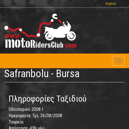
Παράκαμψη
English
προς
το
κυρίως
περιεχόμενο
Toggl
naviga
Safranbolu - Bursa
Πληροφορίες Ταξιδιού
Οδοιπορικό 2008 I
Ημερομηνία:
Τρί, 26/08/2008
Τουρκία
Απόσταση:
436 χλμ.