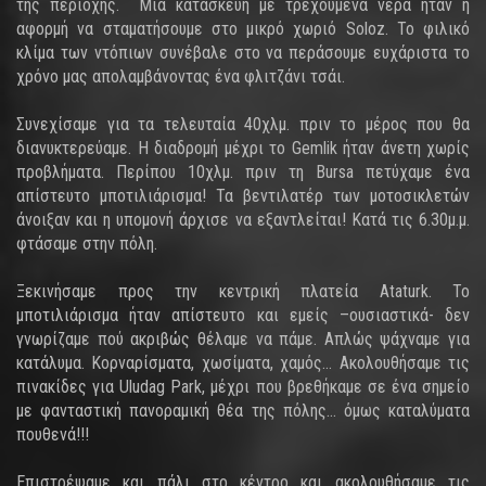
της περιοχής. Μια κατασκευή με τρεχούμενα νερά ήταν η
αφορμή να σταματήσουμε στο μικρό χωριό Soloz. Το φιλικό
κλίμα των ντόπιων συνέβαλε στο να περάσουμε ευχάριστα το
χρόνο μας απολαμβάνοντας ένα φλιτζάνι τσάι.
Συνεχίσαμε για τα τελευταία 40χλμ. πριν το μέρος που θα
διανυκτερεύαμε. Η διαδρομή μέχρι το Gemlik ήταν άνετη χωρίς
προβλήματα. Περίπου 10χλμ. πριν τη Bursa πετύχαμε ένα
απίστευτο μποτιλιάρισμα! Τα βεντιλατέρ των μοτοσικλετών
άνοιξαν και η υπομονή άρχισε να εξαντλείται! Κατά τις 6.30μ.μ.
φτάσαμε στην πόλη.
Ξεκινήσαμε προς την κεντρική πλατεία Ataturk. Το
μποτιλιάρισμα ήταν απίστευτο και εμείς –ουσιαστικά- δεν
γνωρίζαμε πού ακριβώς θέλαμε να πάμε. Απλώς ψάχναμε για
κατάλυμα. Κορναρίσματα, χωσίματα, χαμός… Ακολουθήσαμε τις
πινακίδες για Uludag Park, μέχρι που βρεθήκαμε σε ένα σημείο
με φανταστική πανοραμική θέα της πόλης… όμως καταλύματα
πουθενά!!!
Επιστρέψαμε και πάλι στο κέντρο και ακολουθήσαμε τις