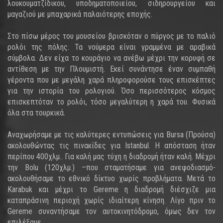
λουκουματζίδικου, υποδηματοποιείου, σιδηρουργείου και
μαγαζιού με μπαχαρικά παλαιότερης εποχής.
Στο πίσω μέρος του μουσείου βρισκόταν ο πύργος με το παλιό
ρολόι της πόλης. Τα νούμερα είναι γραμμένα με αραβικά
σύμβολα. Δεν είχα το κουράγιο να ανέβω μέχρι την κορυφή σε
αντίθεση με την Πλουμιστή. Εκεί συνάντησε έναν συμπαθή
γέροντα που με μεγάλη χαρά πληροφορούσε τους επισκέπτες
για την ιστορία του ρολογιού. Όσο περισσότερος κόσμος
επισκεπτόταν το ρολόι, τόσο μεγαλύτερη η χαρά του. Φυσικά
όλα στα τουρκικά.
Αναχωρήσαμε με τις καλύτερες εντυπώσεις για Bursa (Προύσα)
ακολουθώντας τις πινακίδες για Istanbul. Η απόσταση ήταν
περίπου 400χλμ.. Για καλή μας τύχη η διαδρομή ήταν καλή. Μέχρι
την Bolu (120χλμ.) –που σταματήσαμε για ανεφοδιασμό-
ακολουθήσαμε το εθνικό δίκτυο χωρίς προβλήματα. Μετά το
Karabuk και μέχρι το Gereme η διαδρομή διέσχιζε μια
καταπράσινη περιοχή χωρίς ιδιαίτερη κίνηση. Λίγο πριν το
Gereme συναντήσαμε τον αυτοκινητόδρομο, όμως δεν τον
επιλέξαμε.