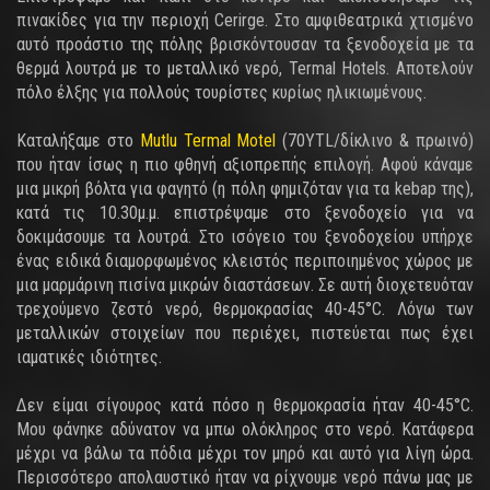
πινακίδες για την περιοχή Cerirge. Στο αμφιθεατρικά χτισμένο
αυτό προάστιο της πόλης βρισκόντουσαν τα ξενοδοχεία με τα
θερμά λουτρά με το μεταλλικό νερό, Termal Hotels. Αποτελούν
πόλο έλξης για πολλούς τουρίστες κυρίως ηλικιωμένους.
Καταλήξαμε στο
Mutlu Termal Motel
(70YTL/δίκλινο & πρωινό)
που ήταν ίσως η πιο φθηνή αξιοπρεπής επιλογή. Αφού κάναμε
μια μικρή βόλτα για φαγητό (η πόλη φημιζόταν για τα kebap της),
κατά τις 10.30μ.μ. επιστρέψαμε στο ξενοδοχείο για να
δοκιμάσουμε τα λουτρά. Στο ισόγειο του ξενοδοχείου υπήρχε
ένας ειδικά διαμορφωμένος κλειστός περιποιημένος χώρος με
μια μαρμάρινη πισίνα μικρών διαστάσεων. Σε αυτή διοχετευόταν
τρεχούμενο ζεστό νερό, θερμοκρασίας 40-45°C. Λόγω των
μεταλλικών στοιχείων που περιέχει, πιστεύεται πως έχει
ιαματικές ιδιότητες.
Δεν είμαι σίγουρος κατά πόσο η θερμοκρασία ήταν 40-45°C.
Μου φάνηκε αδύνατον να μπω ολόκληρος στο νερό. Κατάφερα
μέχρι να βάλω τα πόδια μέχρι τον μηρό και αυτό για λίγη ώρα.
Περισσότερο απολαυστικό ήταν να ρίχνουμε νερό πάνω μας με