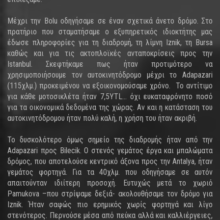
Μέχρι την Bolu οδηγήσαμε σε έναν σχετικά άνετο δρόμο. Στο
πρατήριο που σταματήσαμε ο εξυπηρετικός ιδιοκτήτης μας
έδωσε πληροφορίες για τη διαδρομή, τη λίμνη Iznik, τη Bursa
καθώς και για τις ακτοπλοϊκές ανταποκρίσεις προς την
Istanbul. Σκεφτήκαμε πως ήταν προτιμότερο να
χρησιμοποιήσουμε τον αυτοκινητόδρομο μέχρι το Adapazari
(115χλμ.) προκειμένου να εξοικονομούσαμε χρόνο. Το αντίτιμο
για κάθε μοτοσικλέτα ήταν 7,5YTL… όχι ευκαταφρόνητο ποσό
για τα οικονομικά δεδομένα της χώρας. Αν και η κατάσταση του
αυτοκινητόδρομου ήταν πολύ καλή, η χρήση του ήταν ακριβή.
Το δυσκολότερο όμως σημείο της διαδρομής ήταν από την
Adapazari προς Bilecik. Ο στενός γεμάτος έργα και μπαλώματα
δρόμος, που αποτελούσε κεντρικό άξονα προς την Antalya, ήταν
γεμάτος φορτηγά. Για τα 40χλμ. που οδηγήσαμε σε αυτόν
απαιτούνταν ιδιίτερη προσοχή. Ευτυχώς μετά το χωριό
Pamukova –που στρίψαμε δεξιά- ακολουθήσαμε τον δρόμο για
Iznik. Ήταν σαφώς πιο ερημικός χωρίς φορτηγά και λίγο
στενότερος. Περνούσε μέσα από πεύκα αλλά και καλλιέργειες,