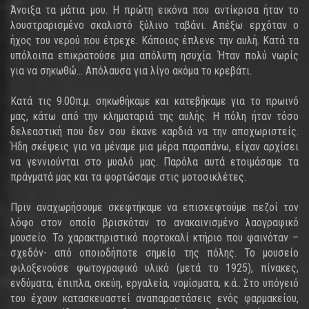
Άνοιξα τα μάτια μου. Η πρώτη εικόνα που αντίκρισα ήταν το
λουστραρισμένο σκαλιστό ξύλινο ταβάνι. Απέξω ερχόταν ο
ήχος του νερού που έτρεχε. Κάποιος έπλενε την αυλή. Κατά τα
υπόλοιπα επικρατούσε μια απόλυτη ησυχία. Ήταν πολύ νωρίς
για να σηκωθώ… Απόλαυσα για λίγο ακόμα το κρεβάτι.
Κατά τις 9.00π.μ. σηκωθήκαμε και κατεβήκαμε για το πρωινό
μας, κάτω από την κληματαριά της αυλής. Η πόλη ήταν τόσο
δελεαστική που δεν σου έκανε καρδιά να την αποχωριστείς.
Ήδη σκέψεις για να μέναμε μια μέρα παραπάνω, είχαν αρχίσει
να γεννιούνται στο μυαλό μας. Παρόλα αυτά ετοιμάσαμε τα
πράγματά μας και τα φορτώσαμε στις μοτοσικλέτες.
Πριν αναχωρήσουμε σκεφτήκαμε να επισκεφτούμε πεζοί τον
λόφο στον οποίο βρισκόταν το ανακαινισμένο λαογραφικό
μουσείο. Το χαρακτηριστικό πορτοκαλί κτήριο που φαινόταν –
σχεδόν- από οποιοδήποτε σημείο της πόλης. Το μουσείο
φιλοξενούσε φωτογραφικό υλικό (μετά το 1925), πίνακες,
ενδύματα, έπιπλα, σκεύη, εργαλεία, νομίσματα, κ.ά.. Στο υπόγειό
του έχουν κατασκευαστεί αναπαραστάσεις ενός φαρμακείου,