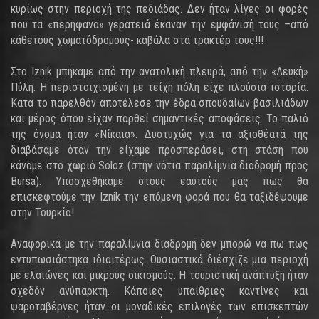
κυρίως στην περιοχή της πεδιάδας. Δεν ήταν λίγες οι φορές
που τα «περήφανα» γερατειά έκαναν την εμφάνισή τους –από
κάθετους χωματόδρομους- καβάλα στα τρακτέρ τους!!!
Στο Iznik μπήκαμε από την ανατολική πλευρά, από την «Λευκή»
Πύλη. Η περιστοιχισμένη με τείχη πόλη είχε πλούσια ιστορία.
Κατά το παρελθόν αποτέλεσε την έδρα σπουδαίων βασιλιάδων
και μέρος όπου είχαν παρθεί σημαντικές αποφάσεις. Το παλιό
της όνομα ήταν «Νίκαια». Δυστυχώς για τα αξιοθέατά της
διαβάσαμε όταν την είχαμε προσπεράσει, στη στάση που
κάναμε στο χωριό Soloz (στην νότια παραλίμνια διαδρομή προς
Bursa). Υποσχεθήκαμε στους εαυτούς μας πως θα
επισκεφτούμε την Iznik την επόμενη φορά που θα ταξιδέψουμε
στην Τουρκία!
Αναφορικά με την παραλίμνια διαδρομή δεν μπορώ να πω πως
εντυπωσιάστηκα ιδιαιτέρως. Ουσιαστικά διέσχιζε μια περιοχή
με ελαιώνες και μικρούς οικισμούς. Η τουριστική ανάπτυξη ήταν
σχεδόν ανύπαρκτη. Κάποιες υπαίθριες καντίνες και
ψαροταβέρνες ήταν οι μοναδικές επιλογές των επισκεπτών