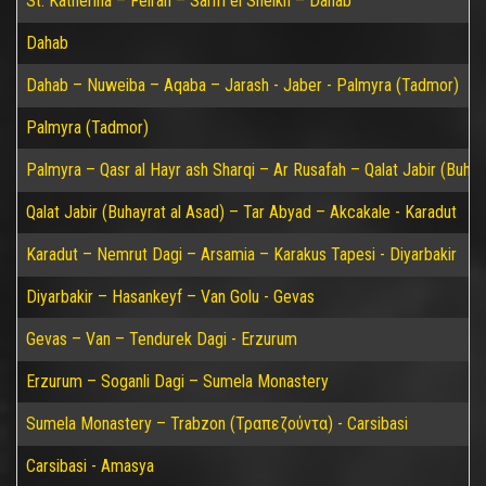
St. Katherina – Feiran – Sarm el Sheikh – Dahab
Dahab
Dahab – Nuweiba – Aqaba – Jarash - Jaber - Palmyra (Tadmor)
Palmyra (Tadmor)
Palmyra – Qasr al Hayr ash Sharqi – Ar Rusafah – Qalat Jabir (Buhay
Qalat Jabir (Buhayrat al Asad) – Tar Abyad – Akcakale - Karadut
Karadut – Nemrut Dagi – Arsamia – Karakus Tapesi - Diyarbakir
Diyarbakir – Hasankeyf – Van Golu - Gevas
Gevas – Van – Tendurek Dagi - Erzurum
Erzurum – Soganli Dagi – Sumela Monastery
Sumela Monastery – Trabzon (Τραπεζούντα) - Carsibasi
Carsibasi - Amasya