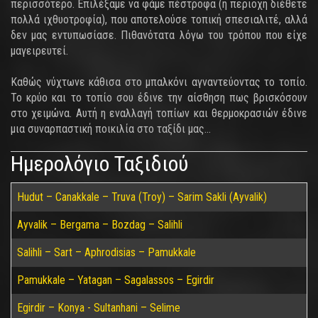
περισσότερο. Επιλέξαμε να φάμε πέστροφα (η περιοχή διέθετε
πολλά ιχθυοτροφία), που αποτελούσε τοπική σπεσιαλιτέ, αλλά
δεν μας εντυπωσίασε. Πιθανότατα λόγω του τρόπου που είχε
μαγειρευτεί.
Καθώς νύχτωνε κάθισα στο μπαλκόνι αγναντεύοντας το τοπίο.
Το κρύο και το τοπίο σου έδινε την αίσθηση πως βρισκόσουν
στο χειμώνα. Αυτή η εναλλαγή τοπίων και θερμοκρασιών έδινε
μια συναρπαστική ποικιλία στο ταξίδι μας…
Ημερολόγιο Ταξιδιού
Hudut – Canakkale – Truva (Troy) – Sarim Sakli (Ayvalik)
Ayvalik – Bergama – Bozdag – Salihli
Salihli – Sart – Aphrodisias – Pamukkale
Pamukkale – Yatagan – Sagalassos – Egirdir
Egirdir – Konya - Sultanhani – Selime