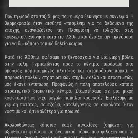
Πρώτη φορά στο ταξίδι μας που η μέρα ξεκίνησε με συννεφιά. Η
θερμοκρασία ήταν αισθητά «πεσμένη» για τα δεδομένα της
εποχής, αναγκάζοντας την Πλουμιστή να τυλιχθεί στις
κουβέρτες. Ξύπνησα κατά τις 7.30π.μ και άνοιξα την τηλεόραση
για να δω κάποιο τοπικό δελτίο καιρού.
Κατά τις 9.30π.μ. αφήσαμε το ξενοδοχείο για μια μικρή βόλτα
στην πόλη. Περπατώντας προς το κέντρο, περάσαμε από
όμορφες περιποιημένες πλατείες και καταπράσινα πάρκα. Η
παρουσία πολλών στρατιωτικών κτηρίων αλλά και στρατιωτών,
μας έκανε εντύπωση. Προφανώς η πόλη αποτελούσε κάποιο
στρατιωτικό διοικητικό κέντρο. Σταματήσαμε σε μια μικρή
καφετέρια που είχε μεγάλη ποικιλία κρουασάν. Επιλέξαμε με
γέμιση πατάτας, σουτζούκι, καταλήγοντας σε σοκολάτα. Ήταν
νόστιμα και ό,τι καλύτερο για πρωινό.
Ακολουθώντας κάποιες καφέ πινακίδες (σήμανση για
αξιοθέατα) φτάσαμε σε ένα μικρό πάρκο που φιλοξενούσε τη