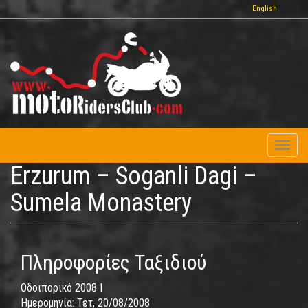
Παράκαμψη
English
προς
το
κυρίως
περιεχόμενο
Toggl
naviga
Erzurum – Soganli Dagi –
Sumela Monastery
Πληροφορίες Ταξιδιού
Οδοιπορικό 2008 I
Ημερομηνία:
Τετ, 20/08/2008