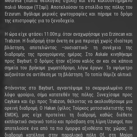
Medresa (παλιά θεολογική σχολή) και ένα καλοσυντηρημένο
παλιό Mosque (Τζαμί). Αποτελούσαν τα στολίδια της πόλης του
Erzurum. Βγάλαμε μερικές φωτογραφίες και πήραμε το δρόμο
της επιστροφής για το ξενοδοχείο.
Η ώρα είχε φτάσει 11.00π.μ. όταν αναχωρήσαμε για Erzincan και
Trabzon. Η διαδρομή ήταν άνετη σε μια περιοχή χωρίς ιδιαίτερη
βλάστηση, αποτελώντας –ουσιαστικά- τη συνέχεια της
διαδρομής της προηγούμενης ημέρας. Στο Askale κινηθήκαμε
προς Bayburt. Ο δρόμος ήταν εξίσου καλός αν και σε κάποια
σημεία του βρήκαμε χωματόδρομο, λόγω έργων. Το υψόμετρο
αυξανόταν σε αντίθεση με τη βλάστηση. Το τοπίο θύμιζε αλπικό.
Φτάνοντας στο Bayburt, αγναντέψαμε το σκαρφαλωμένο στο
λόφο φρούριο, σήμα κατατεθέν της πόλης. Συνεχίσαμε προς
Caykara και όχι προς Trabzon, θέλοντας να ακολουθήσουμε μια
ορεινή διαδρομή. Ο Hakan (φίλος Τούρκος μοτοσικλετιστής της
ΕΜΟΚ), μας είχε προτείνει τη διαδρομή, καθώς διέθετε
εκπληκτικό σκηνικό τοπίο και πρόσβαση στη λίμνη Uzungol, που
αποτελούσε ένα από τα πιο όμορφα αξιοθέατα της χώρας. Η
διαδρομή κατέληγε στην παραλιακά πόλη Of, στη Μαύρη