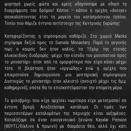
φορτηγά χωρίς φώτα και εμείς οδηγούσαμε με οδηγό τη
διαγράμμιση του δρόμου! Κάπου – κάπου η ομίχλη «άνοιγε»
αποκαλύπτοντας έτσι τη μαγεία του καταπράσινου τοπίου.
Τοπίο που θύμιζε έντονα αντίστοιχο της Κεντρικής Ευρώπης.
Κατηφορίζοντας η ατμόσφαιρα καθάριζε. Στο χωριό Macka
στρίψαμε δεξιά προς το Sumela Monastery. Παρά το γεγονός
πως ο καιρός δεν ήταν καλός, τα 15χλμ. της στενής
ελικοειδούς διαδρομής -μέχρι την είσοδο του μονοπατιού προς
το μοναστήρι- ήταν από τα ομορφότερα που είχα κάνει μέχρι
τότε. Η βλάστηση ήταν «οργιώδης» ενώ η ομίχλη που
επικρατούσε δημιουργούσε μια μυστηριακή ατμόσφαιρα.
Δυστυχώς το μοναστήρι ήταν κλειστό (ανοιχτό μέχρι τις 6μ.μ.
καθημερινά), οπότε θα το επισκεπτόμασταν την επόμενη μέρα.
Το ψιλοβρόχι που είχε αρχίσει νωρίτερα είχε μετατραπεί σε
έντονη βροχή. Αναζητήσαμε κατάλυμα. Οι τιμές των
περισσοτέρων καταλυμάτων της περιοχής είναι αυξημένες.
Καταλήξαμε σε έναν οικογενειακό ξενώνα Kayalar Pension
(80YTL/δίκλινο & πρωινό) με θαυμάσια θέα, αλλά όχι κάτι