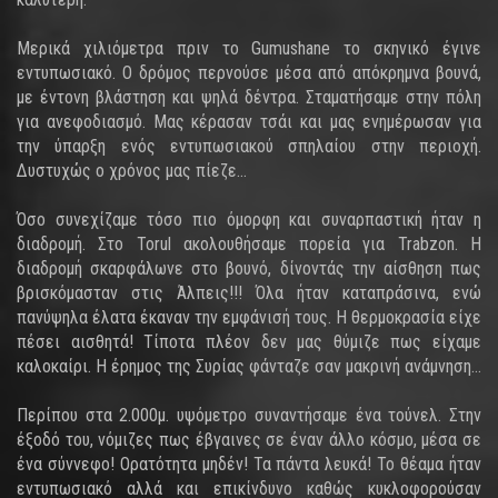
Μερικά χιλιόμετρα πριν το Gumushane το σκηνικό έγινε
εντυπωσιακό. Ο δρόμος περνούσε μέσα από απόκρημνα βουνά,
με έντονη βλάστηση και ψηλά δέντρα. Σταματήσαμε στην πόλη
για ανεφοδιασμό. Μας κέρασαν τσάι και μας ενημέρωσαν για
την ύπαρξη ενός εντυπωσιακού σπηλαίου στην περιοχή.
Δυστυχώς ο χρόνος μας πίεζε…
Όσο συνεχίζαμε τόσο πιο όμορφη και συναρπαστική ήταν η
διαδρομή. Στο Torul ακολουθήσαμε πορεία για Trabzon. Η
διαδρομή σκαρφάλωνε στο βουνό, δίνοντάς την αίσθηση πως
βρισκόμασταν στις Άλπεις!!! Όλα ήταν καταπράσινα, ενώ
πανύψηλα έλατα έκαναν την εμφάνισή τους. Η θερμοκρασία είχε
πέσει αισθητά! Τίποτα πλέον δεν μας θύμιζε πως είχαμε
καλοκαίρι. Η έρημος της Συρίας φάνταζε σαν μακρινή ανάμνηση…
Περίπου στα 2.000μ. υψόμετρο συναντήσαμε ένα τούνελ. Στην
έξοδό του, νόμιζες πως έβγαινες σε έναν άλλο κόσμο, μέσα σε
ένα σύννεφο! Ορατότητα μηδέν! Τα πάντα λευκά! Το θέαμα ήταν
εντυπωσιακό αλλά και επικίνδυνο καθώς κυκλοφορούσαν