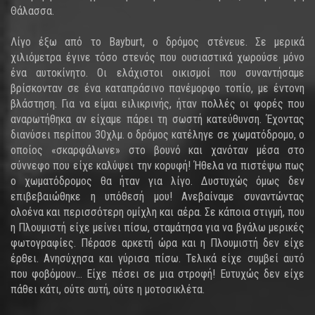
Θάλασσα.
Λίγο έξω από το Bayburt, ο δρόμος στένευε. Σε μερικά
χιλιόμετρα έγινε τόσο στενός που ουσιαστικά χωρούσε μόνο
ένα αυτοκίνητο. Οι ελάχιστοι οικισμοί που συναντήσαμε
βρίσκονταν σε ένα καταπράσινο πανέμορφο τοπίο, με έντονη
βλάστηση. Για να είμαι ειλικρινής, ήταν πολλές οι φορές που
αναρωτήθηκα αν είχαμε πάρει τη σωστή κατεύθυνση. Έχοντας
διανύσει περίπου 30χλμ. ο δρόμος κατέληγε σε χωματόδρομο, ο
οποίος «σκαρφάλωνε» στο βουνό και χανόταν μέσα στο
σύννεφο που είχε καλύψει την κορυφή! Ήθελα να πιστέψω πως
ο χωματόδρομος θα ήταν για λίγο. Δυστυχώς όμως δεν
επιβεβαιώθηκε η υπόθεσή μου! Ανεβαίναμε συναντώντας
ολοένα και περισσότερη ομίχλη και αέρα. Σε κάποια στιγμή, που
η Πλουμιστή είχε μείνει πίσω, σταμάτησα για να βγάλω μερικές
φωτογραφίες. Πέρασε αρκετή ώρα και η Πλουμιστή δεν είχε
έρθει. Ανησύχησα και γύρισα πίσω. Τελικά είχε συμβεί αυτό
που φοβόμουν… Είχε πέσει σε μια στροφή! Ευτυχώς δεν είχε
πάθει κάτι, ούτε αυτή, ούτε η μοτοσικλέτα.