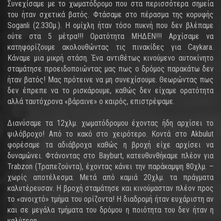
Συνεχίσαμε με το χωματόδρομο που στα περισσότερα σημεία
του ήταν σχετικά βατός. Φτάσαμε στο πέρασμα της κορυφής
Soganli (2.330μ.). Η ομίχλη ήταν τόσο πυκνή που δεν βλέπαμε
ούτε στα 5 μέτρα!!! Ορατότητα ΜΗΔΕΝ!!! Αρχίσαμε να
κατηφορίζουμε ακολουθώντας τις πινακίδες για Caykara.
Κάναμε μια μικρή στάση. Ένα αντιθέτως κινούμενο αυτοκίνητο
σταμάτησε προειδοποιώντας μας πως ο δρόμος παρακάτω δεν
ήταν βατός! Μας πρότεινε να μη συνεχίσουμε. Θεωρώντας πως
δεν έπρεπε να το ρισκάρουμε, καθώς δεν είχαμε ορατότητα
αλλά ταυτόχρονα «βάραινε» ο καιρός, επιστρέψαμε.
Διανύσαμε τα 12χλμ. χωματόδρομου έχοντας ήδη αρχίσει το
ψιλόβροχο! Από το κακό στο χειρότερο. Κοντά στο Akbulut
φορέσαμε τα αδιάβροχα καθώς η βροχή είχε αρχίσει να
δυναμώνει. Φτάνοντας στο Bayburt, κατευθυνθήκαμε πλέον για
Trabzon (Τραπεζούντα), έχοντας κάνει την παράκαμψη 80χλμ. –
χωρίς αποτέλεσμα. Μετά από καμιά 20χλμ. τα πράγματα
καλυτέρευσαν. Η βροχή σταμάτησε και κινούμασταν πλέον προς
το «ανοιχτό» τμήμα του ορίζοντα! Η διαδρομή ήταν ευχάριστη αν
και σε μεγάλα τμήματα του δρόμου η ποιότητα του δεν ήταν η
καλύτερη.