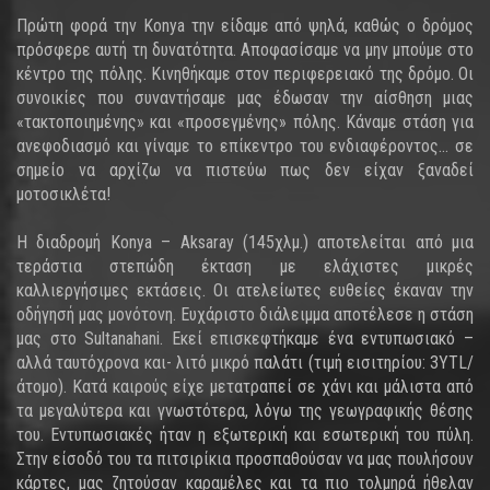
Πρώτη φορά την Konya την είδαμε από ψηλά, καθώς ο δρόμος
πρόσφερε αυτή τη δυνατότητα. Αποφασίσαμε να μην μπούμε στο
κέντρο της πόλης. Κινηθήκαμε στον περιφερειακό της δρόμο. Οι
συνοικίες που συναντήσαμε μας έδωσαν την αίσθηση μιας
«τακτοποιημένης» και «προσεγμένης» πόλης. Κάναμε στάση για
ανεφοδιασμό και γίναμε το επίκεντρο του ενδιαφέροντος... σε
σημείο να αρχίζω να πιστεύω πως δεν είχαν ξαναδεί
μοτοσικλέτα!
Η διαδρομή Konya – Aksaray (145χλμ.) αποτελείται από μια
τεράστια στεπώδη έκταση με ελάχιστες μικρές
καλλιεργήσιμες εκτάσεις. Οι ατελείωτες ευθείες έκαναν την
οδήγησή μας μονότονη. Ευχάριστο διάλειμμα αποτέλεσε η στάση
μας στο Sultanahani. Εκεί επισκεφτήκαμε ένα εντυπωσιακό –
αλλά ταυτόχρονα και- λιτό μικρό παλάτι (τιμή εισιτηρίου: 3YTL/
άτομο). Κατά καιρούς είχε μετατραπεί σε χάνι και μάλιστα από
τα μεγαλύτερα και γνωστότερα, λόγω της γεωγραφικής θέσης
του. Εντυπωσιακές ήταν η εξωτερική και εσωτερική του πύλη.
Στην είσοδό του τα πιτσιρίκια προσπαθούσαν να μας πουλήσουν
κάρτες, μας ζητούσαν καραμέλες και τα πιο τολμηρά ήθελαν