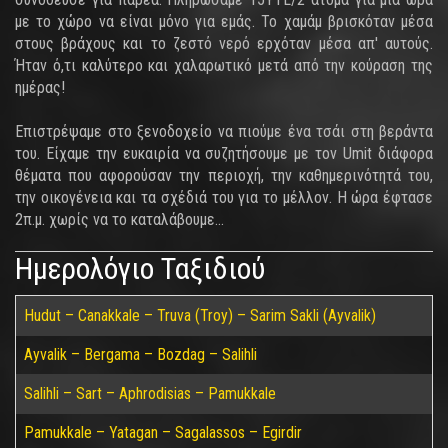
με το χώρο να είναι μόνο για εμάς. Το χαμάμ βρισκόταν μέσα
στους βράχους και το ζεστό νερό ερχόταν μέσα απ' αυτούς.
Ήταν ό,τι καλύτερο και χαλαρωτικό μετά από την κούραση της
ημέρας!
Επιστρέψαμε στο ξενοδοχείο να πιούμε ένα τσάι στη βεράντα
του. Είχαμε την ευκαιρία να συζητήσουμε με τον Umit διάφορα
θέματα που αφορούσαν την περιοχή, την καθημερινότητά του,
την οικογένεια και τα σχέδιά του για το μέλλον. Η ώρα έφτασε
2π.μ. χωρίς να το καταλάβουμε...
Ημερολόγιο Ταξιδιού
Hudut – Canakkale – Truva (Troy) – Sarim Sakli (Ayvalik)
Ayvalik – Bergama – Bozdag – Salihli
Salihli – Sart – Aphrodisias – Pamukkale
Pamukkale – Yatagan – Sagalassos – Egirdir