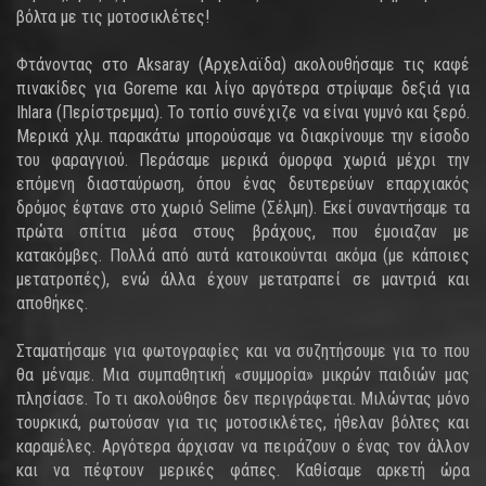
βόλτα με τις μοτοσικλέτες!
Φτάνοντας στο Aksaray (Αρχελαϊδα) ακολουθήσαμε τις καφέ
πινακίδες για Goreme και λίγο αργότερα στρίψαμε δεξιά για
Ihlara (Περίστρεμμα). Το τοπίο συνέχιζε να είναι γυμνό και ξερό.
Μερικά χλμ. παρακάτω μπορούσαμε να διακρίνουμε την είσοδο
του φαραγγιού. Περάσαμε μερικά όμορφα χωριά μέχρι την
επόμενη διασταύρωση, όπου ένας δευτερεύων επαρχιακός
δρόμος έφτανε στο χωριό Selime (Σέλμη). Εκεί συναντήσαμε τα
πρώτα σπίτια μέσα στους βράχους, που έμοιαζαν με
κατακόμβες. Πολλά από αυτά κατοικούνται ακόμα (με κάποιες
μετατροπές), ενώ άλλα έχουν μετατραπεί σε μαντριά και
αποθήκες.
Σταματήσαμε για φωτογραφίες και να συζητήσουμε για το που
θα μέναμε. Μια συμπαθητική «συμμορία» μικρών παιδιών μας
πλησίασε. Το τι ακολούθησε δεν περιγράφεται. Μιλώντας μόνο
τουρκικά, ρωτούσαν για τις μοτοσικλέτες, ήθελαν βόλτες και
καραμέλες. Αργότερα άρχισαν να πειράζουν ο ένας τον άλλον
και να πέφτουν μερικές φάπες. Καθίσαμε αρκετή ώρα