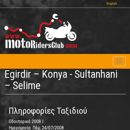
Παράκαμψη
English
προς
το
κυρίως
περιεχόμενο
Toggl
naviga
Egirdir – Konya - Sultanhani
– Selime
Πληροφορίες Ταξιδιού
Οδοιπορικό 2008 I
Ημερομηνία:
Πέμ, 24/07/2008