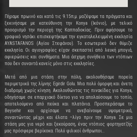
Πήραμε πρωινό και κατά τις 9.15π.μ. μαζέψαμε τα πράγματα και
ξεκινήσαμε με κατεύθυνση την Konya (Ικόνιο), με τελικό
προορισμό την περιοχή της Καππαδοκίας. Πριν αφήσουμε το
γραφικό νησάκι επισκεφτήκαμε την εγκαταλελειμμένη εκκλησία
AYASTAFANOS (Αγίου Στεφάνου). Το εσωτερικό δεν θύμιζε
εκκλησία. Οι αγιογραφίες είχαν σκεπαστεί από λευκή μπογιά,
αφιερώσεις και συνθήματα. Μια άσχημη συνήθεια των ντόπιων
που δεν συναντά κανείς μόνο στις εκκλησίες.
Μετά από μια στάση στην πόλη, ακολουθήσαμε πορεία
περιμετρικά της λίμνης Egirdir Golu. Μια πολύ όμορφη και άνετη
διαδρομή χωρίς κίνηση. Ακολουθώντας τις πινακίδες για Konya,
οδηγήσαμε σε επαρχιακό δίκτυο για να απολαύσουμε το τοπίο,
αποτελούμενο από πεύκα και πλατάνια. Προσπεράσαμε το
Beysehir και αρχίσαμε να ανεβαίνουμε υψομετρικά,
συναντώντας μέχρι και έλατα –λίγο πριν την Konya. Σε μια
στάση μας για νερό και ξεκούραση, ένας ντόπιος φορτηγατζής
μας πρόσφερε βερίκοκα. Πολύ φιλικοί άνθρωποι...