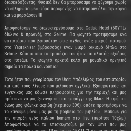
διασκεδάζοντας. Φυσικά δεν θα μπορούσαμε να φύγουμε χωρίς
να «πληρώσουμε» φόρο παραμονής: να πατήσουν όλοι την κόρνα
και να μαρσάρουν!!!!
Αποφασίσαμε να διανυκτερεύσουμε στο Catlak Hotel (50YTL/
δίκλινο & πρωινό), στο Selime. Για φαγητό προτιμήσαμε ένα
εστιατόριο που βρισκόταν στις όχθες ενός μικρού ποταμού,
στο Yaprakhisar (Ιμβρασσός) έναν μικρό οικισμό δίπλα στο
Selime. Κάποια από τα τραπέζια του ήταν σε πλωτές εξέδρες
στο ποτάμι. Το φαγητό αρκετά καλό με μοναδικό αρνητικό
σημείο τα πολλά κουνούπια!
Τότε ήταν που γνωρίσαμε τον Umit. Υπάλληλος του εστιατορίου
και από τους λίγους που μιλούσαν αγγλικά. Εξυπηρετικός και
ευγενικός μας έδωσε πληροφορίες για την περιοχή και μας
πρότεινε να μας ξεναγήσει στο φαράγγι της Ihlara. Η τιμή του
όμως μας φάνηκε ακριβή (περίπου 30€), οπότε προτιμήσαμε να
το κάνουμε μόνοι μας με τη βοήθεια του βιβλίου. Μάθαμε για
την ύπαρξη ενός παλιού hamam στο Ilisu (περίπου 10χλμ.).
Αποφασίσαμε να το επισκεφτούμε με τον Umit που μας
συνόδευσε για παρέα. Πληρώσαμε 15YTL/2 άτομα για μια ώρα