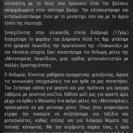
επισκέπτη με το δέος που προκαλεί όταν την βλέπεις
σκαρφαλωμένη στον απότομο βράχο. Την επισκεφτήκαμε και
εντυπωσιαστήκαμε τόσο με το μοναστήρι όσο και με το άγριο
τοπίο της περιοχής.
Συνεχίζοντας στην ελικοειδή, στενή διαδρομή (17χλμ.)
διασχίσαμε το φαράγγι του Δαφνώνα. Κατά τις 8μμ. φτάσαμε
στο γραφικό Λεωνίδιο, την πρωτεύουσα της «Τσακωνιάς» με
την πλούσια ιστορία. Εκεί συναντήσαμε τον Θοδωρή, μέλος της
«Μοτοπαρέας Λεωνίδιου», μιας ομάδας μοτοσικλετιστών με
πολλές δραστηριότητες.
Ο Θοδωρής δίνοντας μαθήματα πραγματικής φιλοξενίας, άφησε
τις κοινωνικές υποχρεώσεις του και ήρθε να μας συναντήσει.
Του ζητήσαμε κάπου για φαγητό και μας πρότεινε μια όμορφη
ταβέρνα, με γευστική κουζίνα. Κάθισε μαζί μας για αρκετή ώρα,
μέχρι να έρθει ο Μανώλης ένα ακόμα μέλος της «Μοτοπαρέας»,
προκειμένου να μην μείνουμε μόνοι. Όπως ήταν αναμενόμενο
είχαμε την ευκαιρία να συζητήσουμε για ταξίδια και
μοτοσικλέτες, καθώς επίσης και για διάφορα θέματα της
τοπικής κοινωνίας. Με την ευχάριστη παρέα τους, η ώρα