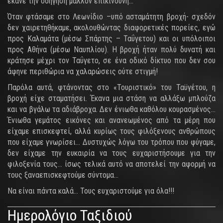
έκανε την οδήγηση μάλλον επικίνδυνη…
Όταν φτάσαμε στο Λεωνίδιο –υπό ασταμάτητη βροχή- σχεδόν
δεν χαιρετηθήκαμε, ακολουθώντας διαφορετικές πορείες, εγώ
προς Καλαμάτα (μέσω Σπάρτης – Ταΰγετου) και οι υπόλοιποι
προς Αθήνα (μέσω Ναυπλίου). Η βροχή ήταν πολύ δυνατή και
κράτησε μέχρι τον Ταΰγετο, σε ένα οδικό δίκτυο που δεν σου
άφηνε περιθώρια να χαλαρώσεις ούτε στιγμή!
Παρόλα αυτά, φτάνοντας στο «Τουριστικό» του Ταϋγέτου, η
βροχή είχε σταματήσει. Έκανα μια στάση να αλλάξω μπλούζα
και να βγάλω τα αδιάβροχα. Δεν ένιωθα καθόλου κουρασμένος…
Ένιωθα γεμάτος εικόνες και ανανεωμένος από τα μέρη που
είχαμε επισκεφτεί, αλλά κυρίως τους φιλόξενους ανθρώπους
που είχαμε γνωρίσει… Δυστυχώς λόγω του τρόπου που φύγαμε,
δεν είχαμε την ευκαιρία να τους ευχαριστήσουμε για την
φιλοξενία τους… ίσως τελικά αυτό να αποτελεί την αφορμή να
τους ξαναεπισκεφτούμε σύντομα…
Να είναι πάντα καλά… Τους ευχαριστούμε για όλα!!!
Ημερολόγιο Ταξιδιού