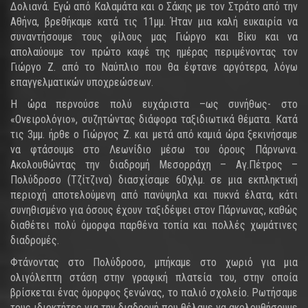
Δολιανά. Εγώ από Καλαμάτα και ο Σάκης με τον Στράτο από την
Αθήνα, βρεθήκαμε κατά τις 11μμ. Ήταν μια καλή ευκαιρία να
συναντήσουμε τους φίλους μας Γιώργο και Βίκυ και να
απολαύουμε τον πρώτο καφέ της ημέρας περιμένοντας τον
Γιώργο Ζ. από το Ναύπλιο που θα έφτανε αργότερα, λόγω
επαγγελματικών υποχρεώσεων.
Η ώρα περνούσε πολύ ευχάριστα –ως συνήθως- στο
«Ονειρολόγιο», συζητώντας διάφορα ταξιδιωτικά θέματα. Κατά
τις 3μμ. ήρθε ο Γιώργος Ζ. και μετά από καμιά ώρα ξεκινήσαμε
να φτάσουμε στο Λεωνίδιο μέσω του όρους Πάρνωνα.
Ακολουθώντας την διαδρομή Μεσορράχη – Αγ.Πέτρος –
Πολύδροσο (Τζίτζινα) διασχίσαμε 60χλμ. σε μια εκπληκτική
περιοχή αποτελούμενη από πανύψηλα και πυκνά έλατα, κάτι
συνηθισμένο για όσους έχουν ταξιδέψει στον Πάρνωνας, καθώς
διαθέτει πολύ όμορφα παρθένα τοπία και πολλές χωμάτινες
διαδρομές.
Φτάνοντας στο Πολύδροσο, μπήκαμε στο χωριό για μια
ολιγόλεπτη στάση στην γραφική πλατεία του, στην οποία
βρίσκεται ένας όμορφος ξενώνας, το παλιό σχολείο. Ρωτήσαμε
τους ιδιοκτήτες για την διαδρομή που θέλαμε να ακολουθήσουμε