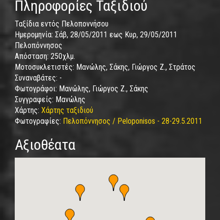
Πληροφορίες Ταξιδιού
Ταξίδια εντός Πελοποννήσου
Ημερομηνία:
Σάβ, 28/05/2011
εως
Κυρ, 29/05/2011
Πελοπόννησος
Απόσταση:
250χλμ.
Μοτοσυκλετιστές:
Μανώλης, Σάκης, Γιώργος Ζ., Στράτος
Συναναβάτες:
-
Φωτογράφοι:
Μανώλης, Γιώργος Ζ., Σάκης
Συγγραφείς:
Μανώλης
Χάρτης:
Χάρτης ταξιδιού
Φωτογραφίες:
Πελοπόννησος / Peloponisos - 28-29.5.2011
Αξιοθέατα