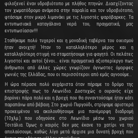
φιλοξενεί έναν υδροβιότοπο με πλήθος πτηνών. Διασχίζοντας
τον χωματόδρομο ανάμεσα στην παραλία και τον υδροβιότοπο,
φτάσαμε στον μικρό λιμανάκι με τις λιγοστές ψαρόβαρκες. Τα
εντυπωσιακά καταγάλανα νερά του, πραγματικά, μας
εντυπωσίασαν!!!
Σταθήκαμε πολύ τυχεροί και η μοναδική ταβέρνα του οικισμού
ήταν ανοιχτή! Ήταν το καταλληλότερο μέρος και η
καταλληλότερη στιγμή να σταματήσουμε για φαγητό. Οι πελάτες
λιγοστοί και αυτοί ξένοι… είναι πραγματικά αξιοπερίεργο πως
άνθρωποι από άλλες χώρες γνωρίζουν άγνωστες όμορφες
γωνιές της Ελλάδας, που οι περισσότεροι από εμάς αγνοούμε…
Η ώρα πέρασε πολύ ευχάριστα όταν πήραμε το δρόμο της
επιστροφής πως το Λεωνίδιο. Δυστυχώς ο ουρανός είχε
βαρύνει πάρα πολύ και η βροχή που θα συναντούσαμε ήταν κάτι
παραπάνω από βέβαιη. Στο χωριό Πυργούδι, στρίψαμε αριστερά
προκειμένου να ακολουθήσουμε μια πανέμορφη διαδρομή
(10χλμ.) που οδηγούσε στο Λεωνίδιο μέσω του χωριού
Τσιτάλια. Όμως ο καιρός δεν μας έκανε το χατίρι να την
απολαύσουμε, καθώς λίγο μετά άρχισε μια δυνατή βροχή που