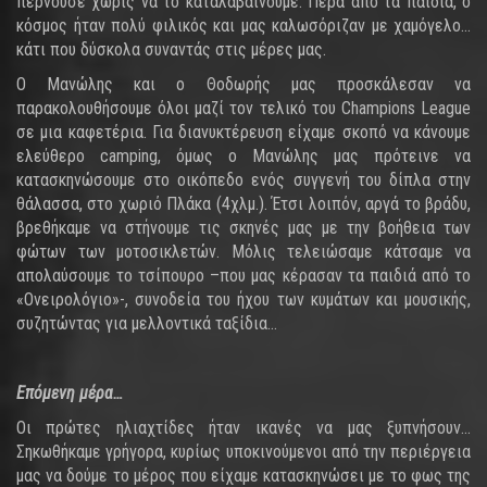
περνούσε χωρίς να το καταλαβαίνουμε. Πέρα από τα παιδιά, ο
κόσμος ήταν πολύ φιλικός και μας καλωσόριζαν με χαμόγελο…
κάτι που δύσκολα συναντάς στις μέρες μας.
Ο Μανώλης και ο Θοδωρής μας προσκάλεσαν να
παρακολουθήσουμε όλοι μαζί τον τελικό του Champions League
σε μια καφετέρια. Για διανυκτέρευση είχαμε σκοπό να κάνουμε
ελεύθερο camping, όμως ο Μανώλης μας πρότεινε να
κατασκηνώσουμε στο οικόπεδο ενός συγγενή του δίπλα στην
θάλασσα, στο χωριό Πλάκα (4χλμ.). Έτσι λοιπόν, αργά το βράδυ,
βρεθήκαμε να στήνουμε τις σκηνές μας με την βοήθεια των
φώτων των μοτοσικλετών. Μόλις τελειώσαμε κάτσαμε να
απολαύσουμε το τσίπουρο –που μας κέρασαν τα παιδιά από το
«Ονειρολόγιο»-, συνοδεία του ήχου των κυμάτων και μουσικής,
συζητώντας για μελλοντικά ταξίδια…
Επόμενη μέρα…
Οι πρώτες ηλιαχτίδες ήταν ικανές να μας ξυπνήσουν…
Σηκωθήκαμε γρήγορα, κυρίως υποκινούμενοι από την περιέργεια
μας να δούμε το μέρος που είχαμε κατασκηνώσει με το φως της