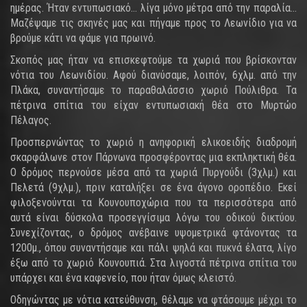
ημέρας. Ήταν εντυπωσιακό… λίγα μόνο μέτρα από την παραλία…
Μαζέψαμε τις σκηνές μας και πήγαμε προς το Λεωνίδιο για να
βρούμε κάτι να φάμε για πρωινό.
Σκοπός μας ήταν να επισκεφτούμε τα χωριά που βρίσκονταν
νότια του Λεωνιδίου. Αφού διανύσαμε, λοιπόν, 6χλμ. από την
Πλάκα, συναντήσαμε το παραθαλάσσιο χωριό Πούλιθρα. Τα
πέτρινα σπίτια του είχαν εντυπωσιακή θέα στο Μυρτώο
Πέλαγος.
Προσπερνώντας το χωριό η ανηφορική ελικοειδής διαδρομή
σκαρφάλωνε στον Πάρνωνα προσφέροντας μια εκπληκτική θέα.
Ο δρόμος περνούσε μέσα από τα χωριά Πυργούδι (3χλμ.) και
Πελετά (9χλμ.), πριν καταλήξει σε ένα άγονο οροπέδιο. Εκεί
φιλοξενούνται τα Κουνουποχώρια που τα περισσότερα από
αυτά είναι δύσκολα προσεγγίσιμα λόγω του οδικού δικτύου.
Συνεχίζοντας, ο δρόμος ανέβαινε υψομετρικά φτάνοντας τα
1200μ., όπου συναντήσαμε και πάλι ψηλά και πυκνά έλατα, λίγο
έξω από το χωριό Κουνουπιά. Στα λιγοστά πέτρινα σπίτια του
υπάρχει και ένα καφενείο, που ήταν όμως κλειστό.
Οδηγώντας με νότια κατεύθυνση, θέλαμε να φτάσουμε μέχρι το