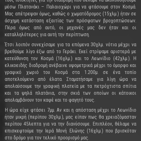
μέσω Πλατανάκι – Παλαιοχώρι για να φτάσουμε στον Κοσμά.
Μας απέτρεψαν όμως, καθώς ο χωματόδρομος (15χλμ.) ήταν σε
άσχημη κατάσταση εξαιτίας των πρόσφατων βροχοπτώσεων.
Πέρα όμως από αυτό, οι μηχανές μας δεν ήταν και οι
καταλληλότερες για αυτή την περίπτωση.
Έτσι λοιπόν συνεχίσαμε για τα επόμενα 30χλμ. νότια μέχρι να
βρεθούμε λίγο έξω από το Γεράκι. Εκεί στρίψαμε αριστερά με
κατεύθυνση τον Κοσμά (16χλμ.) και το Λεωνίδιο (42χλμ.). Η
ελικοειδής διαδρομή ανέβαινε υψομετρικά μέχρι το όμορφο και
γραφικό χωριό του Κοσμά στα 1.200μ. σε ένα τοπίο
αποτελούμενο από έλατα. Σταματήσαμε για λίγη ώρα να
απολαύσουμε την γραφική πλατεία με τα πετρόχτιστα σπίτια
και τα ψηλά πλατάνια, στην σκιά των οποίων οι κάτοικοι
απολαμβάνουν τον καφέ και το φαγητό τους.
Η ώρα είχε φτάσει 7μμ. Αν και η απόσταση μέχρι το Λεωνίδιο
ήταν μικρή (περίπου 30χλμ.), μας είπαν πως θα χρειαζόμασταν
περίπου 45λεπτα για να την διανύσουμε. Επιπλέον, θέλαμε να
επισκεφτούμε την Ιερά Μονή Ελώνης (16χλμ.) που βρισκόταν
στο δρόμο για τον τελικό προορισμό μας.