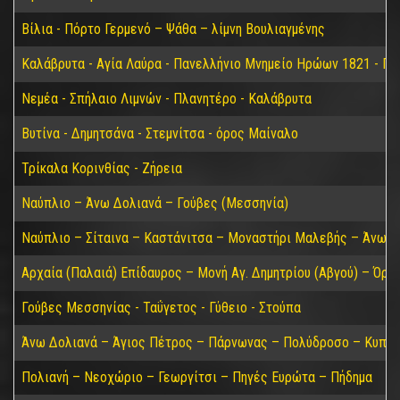
Βίλια - Πόρτο Γερμενό – Ψάθα – λίμνη Βουλιαγμένης
Καλάβρυτα - Αγία Λαύρα - Πανελλήνιο Μνημείο Ηρώων 1821 - Π
Νεμέα - Σπήλαιο Λιμνών - Πλανητέρο - Καλάβρυτα
Βυτίνα - Δημητσάνα - Στεμνίτσα - όρος Μαίναλο
Τρίκαλα Κορινθίας - Ζήρεια
Ναύπλιο – Άνω Δολιανά – Γούβες (Μεσσηνία)
Ναύπλιο – Σίταινα – Καστάνιτσα – Μοναστήρι Μαλεβής – Άνω Δ
Αρχαία (Παλαιά) Επίδαυρος – Μονή Αγ. Δημητρίου (Αβγού) – Όρο
Γούβες Μεσσηνίας - Ταΰγετος - Γύθειο - Στούπα
Άνω Δολιανά – Άγιος Πέτρος – Πάρνωνας – Πολύδροσο – Κυπαρί
Πολιανή – Νεοχώριο – Γεωργίτσι – Πηγές Ευρώτα – Πήδημα