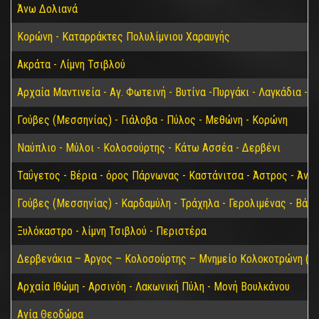
Άνω Δολιανά
Κορώνη - Καταρράκτες Πολυλίμνιου Χαραυγής
Ακράτα - Λίμνη Τσιβλού
Αρχαία Μαντινεία - Αγ. Φωτεινή - Βυτίνα -Πυργάκι - Λαγκάδια - 
Γούβες (Μεσσηνίας) - Γιάλοβα - Πύλος - Μεθώνη - Κορώνη
Ναύπλιο - Μύλοι - Κολοσούρτης - Κάτω Ασσέα - Δερβένι
Ταΰγετος - Βέρια - όρος Πάρνωνας - Καστάνιτσα - Άστρος - Άνω
Γούβες (Μεσσηνίας) - Καρδαμύλη - Τράχηλα - Γερολιμένας - Βάθ
Ξυλόκαστρο - λίμνη Τσιβλού - Περιστέρα
Δερβενάκια – Άργος – Κολοσούρτης – Μνημείο Κολοκοτρώνη (Βα
Αρχαία Ιθώμη - Αρσινόη - Λακωνική Πύλη - Μονή Βουλκάνου
Αγία Θεοδώρα