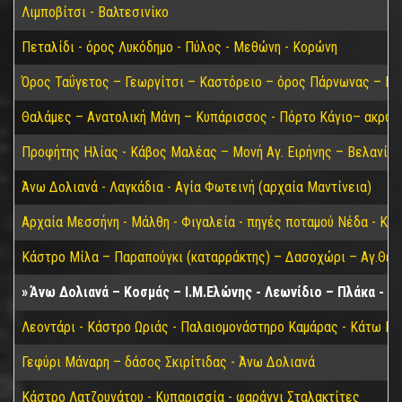
Λιμποβίτσι - Βαλτεσινίκο
Πεταλίδι - όρος Λυκόδημο - Πύλος - Μεθώνη - Κορώνη
Όρος Ταΰγετος – Γεωργίτσι – Καστόρειο – όρος Πάρνωνας – Κα
Θαλάμες – Ανατολική Μάνη – Κυπάρισσος - Πόρτο Κάγιο– ακρωτ
Προφήτης Ηλίας - Κάβος Μαλέας – Μονή Αγ. Ειρήνης – Βελανίδι
Άνω Δολιανά - Λαγκάδια - Αγία Φωτεινή (αρχαία Μαντίνεια)
Αρχαία Μεσσήνη - Μάλθη - Φιγαλεία - πηγές ποταμού Νέδα - Κα
Κάστρο Μίλα – Παραπούγκι (καταρράκτης) – Δασοχώρι – Αγ.Θεο
Άνω Δολιανά – Κοσμάς – Ι.Μ.Ελώνης - Λεωνίδιο – Πλάκα - Π
Λεοντάρι - Κάστρο Ωριάς - Παλαιομονάστηρο Καμάρας - Κάτω Για
Γεφύρι Μάναρη – δάσος Σκιρίτιδας - Άνω Δολιανά
Κάστρο Λατζουνάτου - Κυπαρισσία - φαράγγι Σταλακτίτες