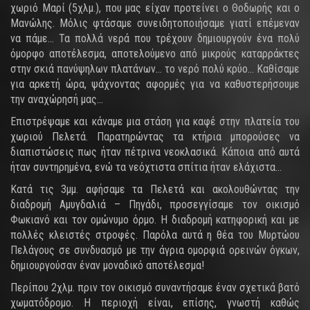
χωριό Μαρί (5χλμ.), που μας είχαν προτείνει ο Θοδωρής και ο
Μανώλης. Μόλις φτάσαμε συνειδητοποιήσαμε γιατί επέμεναν
να πάμε… Τα πολλά νερά που τρέχουν δημιουργούν ένα πολύ
όμορφο αποτέλεσμα, αποτελούμενο από μικρούς καταρράκτες
στην σκιά πανύψηλων πλατάνων… το νερό πολύ κρύο… Καθίσαμε
για αρκετή ώρα, ψάχνοντας αφορμές για να καθυστερήσουμε
την αναχώρησή μας…
Επιστρέψαμε και κάναμε μια στάση για καφέ στην πλατεία του
χωριού Πελετά. Παρατηρώντας τα κτήρια μπορούσες να
διαπιστώσεις πως ήταν πέτρινα νεοκλασικά. Κάποια από αυτά
ήταν συντηρημένα, ενώ τα νεόχτιστα σπίτια ήταν ελάχιστα…
Κατά τις 3μμ. αφήσαμε τα Πελετά και ακολουθώντας την
διαδρομή Αμυγδαλιά – Πηγάδι, προσεγγίσαμε τον οικισμό
Φωκιανό και τον ομώνυμο όρμο. Η διαδρομή κατηφορική και με
πολλές κλειστές στροφές. Παρόλα αυτά η θέα του Μυρτώου
Πελάγους σε συνδυασμό με την άγρια ομορφιά ορεινών όγκων,
δημιουργούσαν έναν μοναδικό αποτέλεσμα!
Περίπου 2χλμ. πριν τον οικισμό συναντήσαμε έναν σχετικά βατό
χωματόδρομο. Η περιοχή είναι, επίσης, γνωστή καθώς