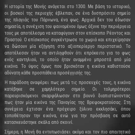
Η ιστορία της Μονής ανάγεται στο 1300. Με βάση το ιστορικό,
οι βοσκοί της περιοχής έβλεπαν, σε ένα δυσπρόσιτο σημείο
της πλαγιάς του Πάρνωνα, ένα φως. Αρχικά δεν του έδωσαν
σημασία, η συνέχιση του φαινομένου όμως όξυνε την περιέργεια
τους με αποτέλεσμα να καταφύγουν στον επίσκοπο Ρέοντος και
Πραστού. Ο επίσκοπος συγκέντρωσε το χωριό και επιχείρησαν
να δώσουν μία εξήγηση στο αξιοπερίεργο περιστατικό. Το
αποτέλεσαν ήταν να αντιληφθούν ότι επρόκειτο για το φως
ενός καντηλιού, το οποίο ήταν αναμμένο μπροστά από μία
εικόνα. Το ύψος όμως που βρισκόταν η εικόνα καθιστούσε
αδύνατη κάθε προσπάθεια προσέγγισής της.
Η παράδοση αναφέρει πως μετά τις προσευχές τους, η εικόνα
κατέβηκε σε χαμηλότερο σημείο. Οι τολμηρότεροι
παρευρισκόμενοι σκαρφάλωσαν στο βουνό διαπιστώνοντας
πως ήταν μία εικόνα της Παναγίας της Βρεφοκρατούσας. Στη
συνέχεια έχτισαν ένα πρόχειρο ξύλινο εκκλησάκι, όπου
τοποθέτησαν την εικόνα, ενώ για την πρόσβαση σε αυτό
κατασκευάστηκε σκάλα από σκοινί.
Σήμερα, η Μονή θα εντυπωσιάσει ακόμα και τον πιο απαιτητικό