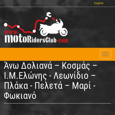
Παράκαμψη
English
προς
το
κυρίως
περιεχόμενο
Toggl
naviga
Άνω Δολιανά – Κοσμάς –
Ι.Μ.Ελώνης - Λεωνίδιο –
Πλάκα - Πελετά – Μαρί -
Φωκιανό